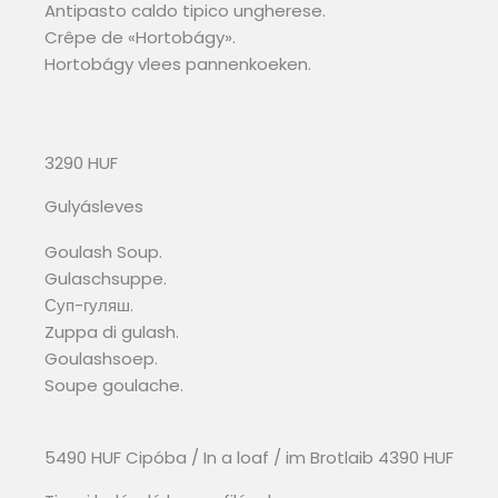
Antipasto caldo tipico ungherese.
Crêpe de «Hortobágy».
Hortobágy vlees pannenkoeken.
3290 HUF
Gulyásleves
Goulash Soup.
Gulaschsuppe.
Суп-гуляш.
Zuppa di gulash.
Goulashsoep.
Soupe goulache.
5490 HUF Cipóba / In a loaf / im Brotlaib 4390 HUF