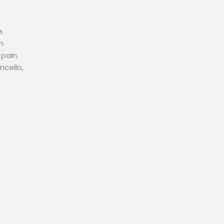
.
n
pain.
ncello,