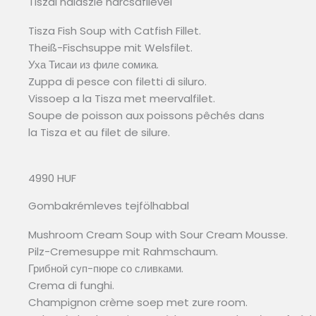
Tiszai halászlé harcsafilével
Tisza Fish Soup with Catfish Fillet.
Theiß-Fischsuppe mit Welsfilet.
Уха Тисаи из филе сомика.
Zuppa di pesce con filetti di siluro.
Vissoep a la Tisza met meervalfilet.
Soupe de poisson aux poissons pêchés dans
la Tisza et au filet de silure.
4990 HUF
Gombakrémleves tejfölhabbal
Mushroom Cream Soup with Sour Cream Mousse.
Pilz-Cremesuppe mit Rahmschaum.
Грибной суп-пюре со сливками.
Crema di funghi.
Champignon crème soep met zure room.