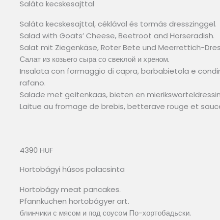
Saláta kecskesajttal
Saláta kecskesajttal, céklával és tormás dresszinggel.
Salad with Goats’ Cheese, Beetroot and Horseradish.
Salat mit Ziegenkäse, Roter Bete und Meerrettich-Dres
Салат из козьего сыра со свеклой и хреном.
Insalata con formaggio di capra, barbabietola e cond
rafano.
Salade met geitenkaas, bieten en mieriksworteldressin
Laitue au fromage de brebis, betterave rouge et sauce 
4390 HUF
Hortobágyi húsos palacsinta
Hortobágy meat pancakes.
Pfannkuchen hortobágyer art.
блинчики с мясом и под соусом По-хортобадьски.