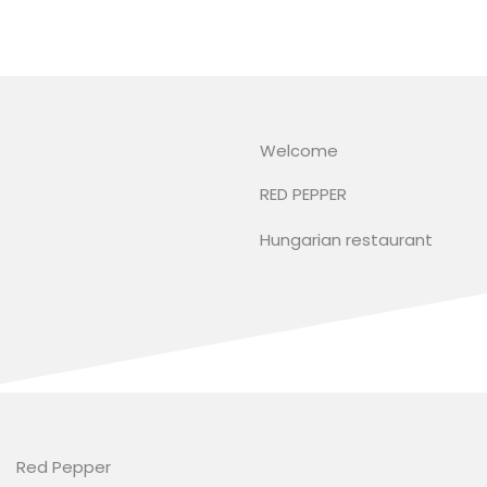
Skip
to
content
Welcome
RED PEPPER
Hungarian restaurant
Red Pepper