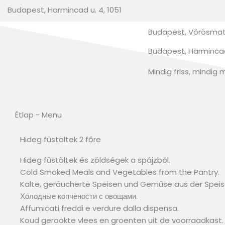
Budapest, Harmincad u. 4, 1051
Budapest, Vörösmatr
Budapest, Harmincad 
Mindig friss, mindig 
Étlap - Menu
Hideg füstöltek 2 főre
Hideg füstöltek és zöldségek a spájzból.
Cold Smoked Meals and Vegetables from the Pantry.
Kalte, geräucherte Speisen und Gemüse aus der Spe
Холодные копчености с овощами.
Affumicati freddi e verdure dalla dispensa.
Koud gerookte vlees en groenten uit de voorraadkast.