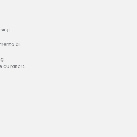
sing.
imento al
g.
au raifort.