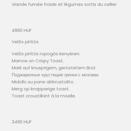
Viande fumée froide et légumes sortis du cellier
4990 HUF
Velős pirítós
Velős pirítós ropogós kenyéren.
Marrow on Crispy Toast.
Mark auf knusprigem, geröstetem Brot.
Поджаренные хрустящие гренки с мозгами.
Midollo su pane abbrustolito.
Merg op knapperige toast.
Toast croustillant à la moelle.
3490 HUF