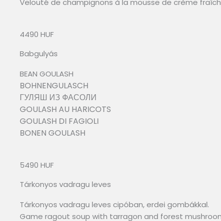
Velouté de champignons à la mousse de crème fraîch
4490 HUF
Babgulyás
BEAN GOULASH
BOHNENGULASCH
ГУЛЯШ ИЗ ФАСОЛИ
GOULASH AU HARICOTS
GOULASH DI FAGIOLI
BONEN GOULASH
5490 HUF
Tárkonyos vadragu leves
Tárkonyos vadragu leves cipóban, erdei gombákkal.
Game ragout soup with tarragon and forest mushroo