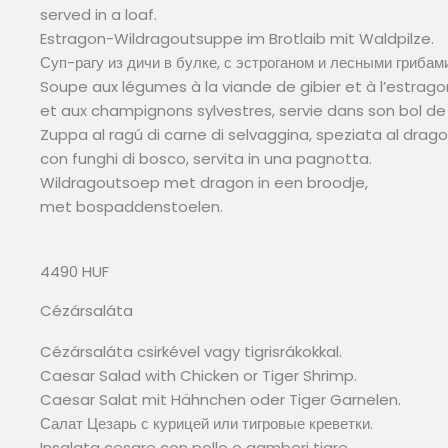
served in a loaf.
Estragon-Wildragoutsuppe im Brotlaib mit Waldpilze.
Суп-рагу из дичи в булке, с эстроганом и лесными грибами
Soupe aux légumes à la viande de gibier et à l’estrago
et aux champignons sylvestres, servie dans son bol de 
Zuppa al ragú di carne di selvaggina, speziata al drago
con funghi di bosco, servita in una pagnotta.
Wildragoutsoep met dragon in een broodje,
met bospaddenstoelen.
4490 HUF
Cézársaláta
Cézársaláta csirkével vagy tigrisrákokkal.
Caesar Salad with Chicken or Tiger Shrimp.
Caesar Salat mit Hähnchen oder Tiger Garnelen.
Салат Цезарь с курицей или тигровые креветки.
Insalata cesare con pollo o gamberi tigre.