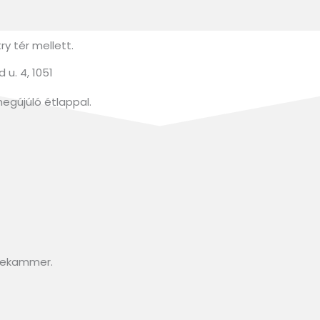
y tér mellett.
u. 4, 1051
megújúló étlappal.
isekammer.