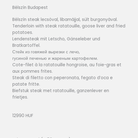
Bélszín Budapest
Bélszín steak lecsóval, libamájjal, sült burgonyával.
Tenderloin with steak ratatouille, goose liver and fried
potatoes.
Lendensteak mit Letscho, Gänseleber und
Bratkartoffel.
Стейк из говяжей вырезки с лечо,
гусиной печенью и жареным картофелем.
Cote-filet à la ratatouille hongroise, au foie-gras et
aux pommes frites.
Steak di filetto con peperonata, fegato d’oca e
patate fritte.
Biefstuk steak met ratatouille, ganzenlever en
frietjes.
12990 HUF