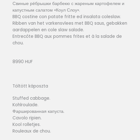
Cвиные рёбрышки барбекю с жареным картофелем и
капустным салатом «Коул Слоу».
BBQ costine con patate fritte ed insalata coleslaw.
Ribben van het varkensvlees met BBQ saus, gebakken
aardappelen en cole slaw salade.
Entrecôte BBQ aux pommes frites et à la salade de
chou.
8990 HUF
Töltött káposzta
Stuffed cabbage.
Kohlroulade.
Фаршированная капуста.
Cavolo ripien.
Kool rolletjes.
Rouleaux de chou.