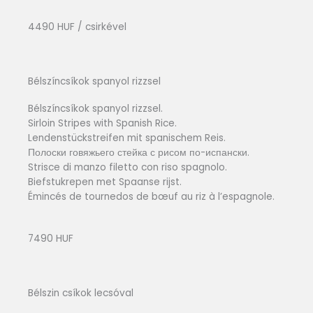
4490 HUF / csirkével
Bélszíncsíkok spanyol rizzsel
Bélszíncsíkok spanyol rizzsel.
Sirloin Stripes with Spanish Rice.
Lendenstückstreifen mit spanischem Reis.
Полоски говяжьего стейка с рисом по-испански.
Strisce di manzo filetto con riso spagnolo.
Biefstukrepen met Spaanse rijst.
Émincés de tournedos de bœuf au riz à l’espagnole.
7490 HUF
Bélszin csíkok lecsóval