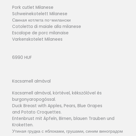
Pork cutlet Milanese
Schweinekotelett Milanese
Свиная котлета по-милански
Cotoletta di maiale alla milanese
Escalope de porc milanaise
Varkenskotelet Milanees
6990 HUF
Kacsamell almával
Kacsamell almával, körtével, kékszőlővel és
burgonyaropogóssal.
Duck Breast with Apples, Pears, Blue Grapes
and Potato Croquettes.
Entenbrust mit Äpfeln, Birnen, blauen Trauben und
Kroketten.
Утиная грудка с яблоками, грушами, синим виноградом