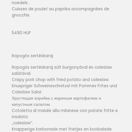
noedels .
Cuisses de poulet au paprika accompagnées de
gnocchis.
5490 HUF
Ropogós sertéskaraj
Ropogós sertéskaraj sült burgonyával és coleslaw
salátával.
Crispy pork chop with fried potato and coleslaw.
Knuspriger Schweineschnitzel mit Pommes Frites und
Coleslaw Salat.
Хрустящая корейка с жареным картофелем и
капустным салатом.
Cotoletta di maiale alla milanese con patate fritte e
insalata
„coleslaw”.
Knapperige karbonade met frietjes en koolsalade.