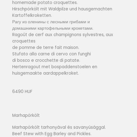
homemade potato croquettes.
Hirschpörkölt mit Waldpilze und hausgemachten
Kartoffelkroketten.
Рагу из оленины с лесными грибами и
домашними картофельными крокетами.
Ragoût de cerf aux champignons sylvestres, aux
croquettes
de pomme de terre fait maison.
Stufato alla carne di cervo con funghi
di bosco e crocchette di patate.
Hertenragout met bospaddenstoelen en
huisgemaakte aardappelkroket.
6490 HUF
Marhapörkölt
Marhapörkölt tarhonyával és savanyúsággal.
Beef Stew with Egg Barley and Pickles.