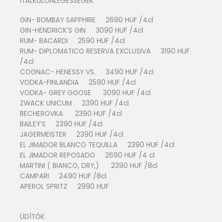
ITALKÜLÖNLEGESSÉGEK
GIN- BOMBAY SAPPHIRE 2690 HUF /4cl
GIN-HENDRICK’S GIN 3090 HUF /4cl
RUM- BACARDI 2590 HUF /4cl
RUM- DIPLOMATICO RESERVA EXCLUSIVA 3190 HUF
/4cl
COGNAC- HENESSY VS. 3490 HUF /4cl
VODKA-FINLANDIA 2590 HUF /4cl
VODKA- GREY GOOSE 3090 HUF /4cl
ZWACK UNICUM 2390 HUF /4cl
BECHEROVKA 2390 HUF /4cl
BAILEY’S 2390 HUF /4cl
JAGERMEISTER 2390 HUF /4cl
EL JIMADOR BLANCO TEQUILLA 2390 HUF /4cl
EL JIMADOR REPOSADO 2690 HUF /4 cl
MARTINI ( BIANCO, DRY,) 2390 HUF /8cl
CAMPARI 2490 HUF /8cl
APEROL SPRITZ 2990 HUF
ÜDÍTŐK