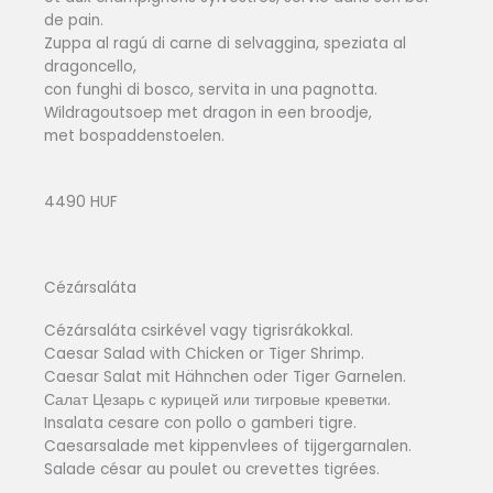
de pain.
Zuppa al ragú di carne di selvaggina, speziata al
dragoncello,
con funghi di bosco, servita in una pagnotta.
Wildragoutsoep met dragon in een broodje,
met bospaddenstoelen.
4490 HUF
Cézársaláta
Cézársaláta csirkével vagy tigrisrákokkal.
Caesar Salad with Chicken or Tiger Shrimp.
Caesar Salat mit Hähnchen oder Tiger Garnelen.
Салат Цезарь с курицей или тигровые креветки.
Insalata cesare con pollo o gamberi tigre.
Caesarsalade met kippenvlees of tijgergarnalen.
Salade césar au poulet ou crevettes tigrées.