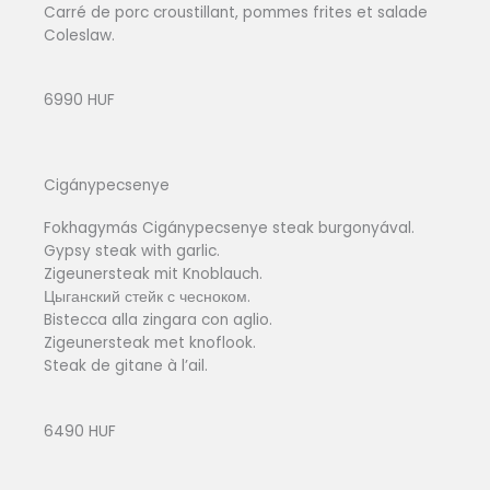
Carré de porc croustillant, pommes frites et salade
Coleslaw.
6990 HUF
Cigánypecsenye
Fokhagymás Cigánypecsenye steak burgonyával.
Gypsy steak with garlic.
Zigeunersteak mit Knoblauch.
Цыганский стейк с чесноком.
Bistecca alla zingara con aglio.
Zigeunersteak met knoflook.
Steak de gitane à l’ail.
6490 HUF