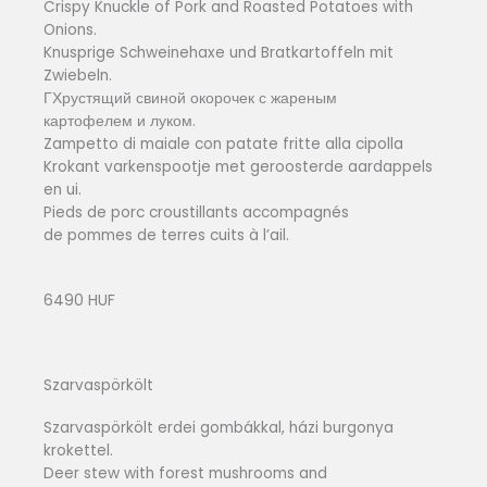
Crispy Knuckle of Pork and Roasted Potatoes with
Onions.
Knusprige Schweinehaxe und Bratkartoffeln mit
Zwiebeln.
ГХрустящий свиной окорочек с жареным
картофелем и луком.
Zampetto di maiale con patate fritte alla cipolla
Krokant varkenspootje met geroosterde aardappels
en ui.
Pieds de porc croustillants accompagnés
de pommes de terres cuits à l’ail.
6490 HUF
Szarvaspörkölt
Szarvaspörkölt erdei gombákkal, házi burgonya
krokettel.
Deer stew with forest mushrooms and