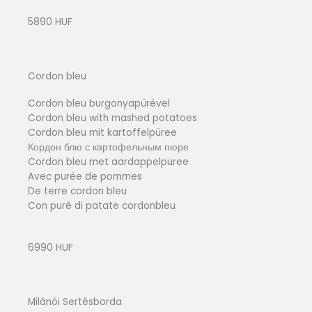
5890 HUF
Cordon bleu
Cordon bleu burgonyapürével
Cordon bleu with mashed potatoes
Cordon bleu mit kartoffelpüree
Кордон блю с картофельным пюре
Cordon bleu met aardappelpuree
Avec purée de pommes
De terre cordon bleu
Con purè di patate cordonbleu
6990 HUF
Milánói Sertésborda