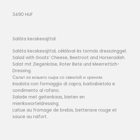
3490 HUF
Saláta kecskesajttal
Saláta kecskesajttal, céklával és tormás dresszinggel.
Salad with Goats’ Cheese, Beetroot and Horseradish.
Salat mit Ziegenkäse, Roter Bete und Meerrettich-
Dressing.
Салат из козьего сыра со свеклой и хреном.
Insalata con formaggio di capra, barbabietola e
condimento al rafano.
Salade met geitenkaas, bieten en
mieriksworteldressing.
Laitue au fromage de brebis, betterave rouge et
sauce au raifort.