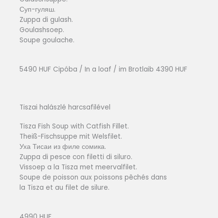
Суп-гуляш.
Zuppa di gulash.
Goulashsoep.
Soupe goulache.
5490 HUF Cipóba / In a loaf / im Brotlaib 4390 HUF
Tiszai halászlé harcsafilével
Tisza Fish Soup with Catfish Fillet.
Theiß-Fischsuppe mit Welsfilet.
Уха Тисаи из филе сомика.
Zuppa di pesce con filetti di siluro.
Vissoep a la Tisza met meervalfilet.
Soupe de poisson aux poissons pêchés dans
la Tisza et au filet de silure.
4990 HUF