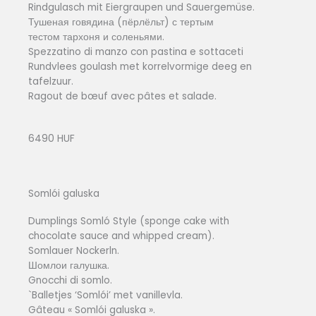
Rindgulasch mit Eiergraupen und Sauergemüse.
Тушеная говядина (пёрлёльт) с тертым
тестом тархоня и соленьями.
Spezzatino di manzo con pastina e sottaceti
Rundvlees goulash met korrelvormige deeg en
tafelzuur.
Ragout de bœuf avec pâtes et salade.
6490 HUF
Somlói galuska
Dumplings Somló Style (sponge cake with
chocolate sauce and whipped cream).
Somlauer Nockerln.
Шомлои галушка.
Gnocchi di somlo.
`Balletjes ‘Somlói’ met vanillevla.
Gâteau « Somlói galuska ».