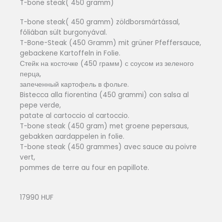
T-bone steak( 450 gramm)
T-bone steak( 450 gramm) zöldborsmártással,
fóliában sült burgonyával.
T-Bone-Steak (450 Gramm) mit grüner Pfeffersauce,
gebackene Kartoffeln in Folie.
Стейк на косточке (450 грамм) с соусом из зеленого
перца,
запеченный картофель в фольге.
Bistecca alla fiorentina (450 grammi) con salsa al
pepe verde,
patate al cartoccio al cartoccio.
T-bone steak (450 gram) met groene pepersaus,
gebakken aardappelen in folie.
T-bone steak (450 grammes) avec sauce au poivre
vert,
pommes de terre au four en papillote.
17990 HUF