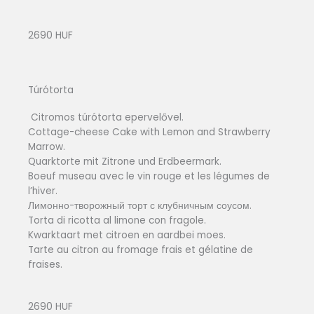
2690 HUF
Túrótorta
Citromos túrótorta epervelővel.
Cottage-cheese Cake with Lemon and Strawberry
Marrow.
Quarktorte mit Zitrone und Erdbeermark.
Boeuf museau avec le vin rouge et les légumes de
l’hiver.
Лимонно-творожный торт с клубничным соусом.
Torta di ricotta al limone con fragole.
Kwarktaart met citroen en aardbei moes.
Tarte au citron au fromage frais et gélatine de
fraises.
2690 HUF