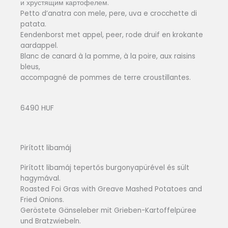
и хрустящим картофелем.
Petto d’anatra con mele, pere, uva e crocchette di
patata.
Eendenborst met appel, peer, rode druif en krokante
aardappel.
Blanc de canard à la pomme, à la poire, aux raisins
bleus,
accompagné de pommes de terre croustillantes.
6490 HUF
Pirított libamáj
Pirított libamáj tepertős burgonyapürével és sült
hagymával.
Roasted Foi Gras with Greave Mashed Potatoes and
Fried Onions.
Geröstete Gänseleber mit Grieben-Kartoffelpüree
und Bratzwiebeln.