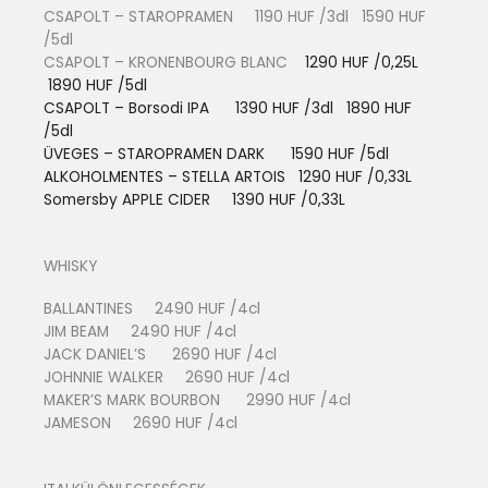
CSAPOLT – STAROPRAMEN 1190 HUF /3dl 1590 HUF
/5dl
CSAPOLT – KRONENBOURG BLANC
1290 HUF /0,25L
1890 HUF /5dl
CSAPOLT – Borsodi IPA 1390 HUF /3dl 1890 HUF
/5dl
ÜVEGES – STAROPRAMEN DARK 1590 HUF /5dl
ALKOHOLMENTES – STELLA ARTOIS
1290 HUF /0,33L
Somersby APPLE CIDER 13
90 HUF /0,33L
WHISKY
BALLANTINES 2490 HUF /4cl
JIM BEAM 2490 HUF /4cl
JACK DANIEL’S 2690 HUF /4cl
JOHNNIE WALKER 2690 HUF /4cl
MAKER’S MARK BOURBON 2990 HUF /4cl
JAMESON 2690 HUF /4cl