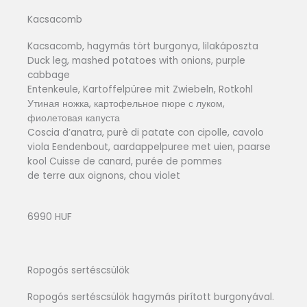
Kacsacomb
Kacsacomb, hagymás tört burgonya, lilakáposzta
Duck leg, mashed potatoes with onions, purple
cabbage
Entenkeule, Kartoffelpüree mit Zwiebeln, Rotkohl
Утиная ножка, картофельное пюре с луком,
фиолетовая капуста
Coscia d’anatra, purè di patate con cipolle, cavolo
viola Eendenbout, aardappelpuree met uien, paarse
kool Cuisse de canard, purée de pommes
de terre aux oignons, chou violet
6990 HUF
Ropogós sertéscsülök
Ropogós sertéscsülök hagymás pirított burgonyával.