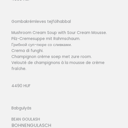
Gombakrémleves tejfölhabbal
Mushroom Cream Soup with Sour Cream Mousse.
Pilz-Cremesuppe mit Rahmschaum.
Грибной суп-пюре со сливками.
Crema di funghi.
Champignon crème soep met zure room.
Velouté de champignons à la mousse de crème
fraîche.
4490 HUF
Babgulyás
BEAN GOULASH
BOHNENGULASCH