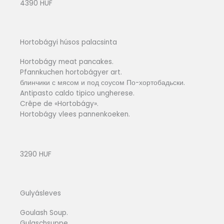
4390 HUF
Hortobágyi húsos palacsinta
Hortobágy meat pancakes.
Pfannkuchen hortobágyer art.
блинчики с мясом и под соусом По-хортобадьски.
Antipasto caldo tipico ungherese.
Crêpe de «Hortobágy».
Hortobágy vlees pannenkoeken.
3290 HUF
Gulyásleves
Goulash Soup.
Gulaschsuppe.