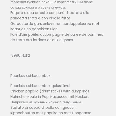
Жареная гусиная печень с картофельным пюре
со шкварками и жареным луком.
Fegato d’oca arrosto con puré di patate alla
pancetta fritta e con cipolle fritte.
Geroosterde ganzenlever en aardappelpuree met
kaantjes en gebakken uien.
Foie d’oie poêlé, accompagné de purée de pommes
de terre aux lardons et aux oignons.
13990 HUF2
Paprikás csirkecombok
Paprikás csirkecombok galuskával
Chicken paprika (drumsticks) with dumplings.
Hähnchenkeule in Paprikasaucce mit Nockerl.
Паприкаш из куриных ножек с галушками.
Stufato di coscia di pollo con gnocchi.
Kippenbouten met paprika en met Hongaarse