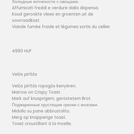
Холодные копчености с овощами.
Affumicati freddi e verdure dalla dispensa.
Koud gerookte vlees en groenten uit de
voorraadkast.
Viande fumée froide et légumes sortis du cellier
4990 HUF
Velős pirítós
Velős pirítós ropogós kenyéren.
Marrow on Crispy Toast.
Mark auf knusprigem, geröstetem Brot.
Поджаренные хрустящие гренки с мозгами.
Midollo su pane abbrustolito.
Merg op knapperige toast.
Toast croustillant à la moelle.