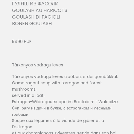
ГУЛЯШ ИЗ ФАСОЛИ
GOULASH AU HARICOTS
GOULASH DI FAGIOLI
BONEN GOULASH
5490 HUF
Tárkonyos vadragu leves
Tárkonyos vadragu leves cipóban, erdei gombákkal.
Game ragout soup with tarragon and forest
mushrooms,
served in a loaf.
Estragon-Wildragoutsuppe im Brotlaib mit Waldpilze.
Суп-рагу из дичи в булке, с эстроганом и лесными
грибами.
Soupe aux légumes à la viande de gibier et à
l’estragon
et aux champignons sylvestres, servie dans son bol