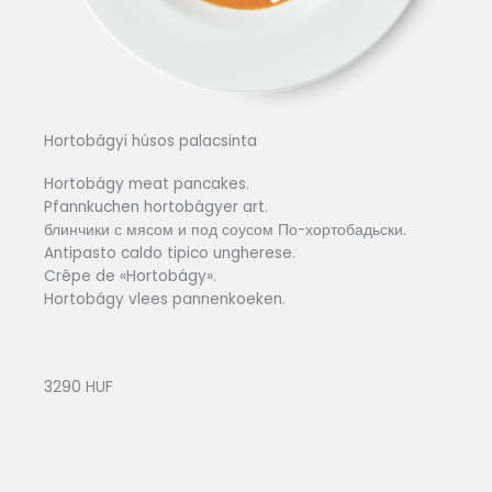
Hortobágyi húsos palacsinta
Hortobágy meat pancakes.
Pfannkuchen hortobágyer art.
блинчики с мясом и под соусом По-хортобадьски.
Antipasto caldo tipico ungherese.
Crêpe de «Hortobágy».
Hortobágy vlees pannenkoeken.
3290 HUF