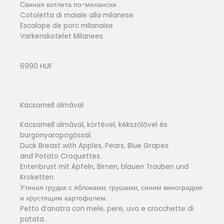
Свиная котлета по-милански
Cotoletta di maiale alla milanese
Escalope de porc milanaise
Varkenskotelet Milanees
6990 HUF
Kacsamell almával
Kacsamell almával, körtével, kékszőlővel és
burgonyaropogóssal.
Duck Breast with Apples, Pears, Blue Grapes
and Potato Croquettes.
Entenbrust mit Äpfeln, Birnen, blauen Trauben und
Kroketten.
Утиная грудка с яблоками, грушами, синим виноградом
и хрустящим картофелем.
Petto d’anatra con mele, pere, uva e crocchette di
patata.