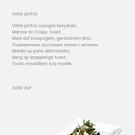
Velős pirítós
Velős pirítós ropogós kenyéren.
Marrow on Crispy Toast.
Mark auf knusprigem, geröstetem Brot.
Поджаренные хрустящие гренки с мозгами.
Midollo su pane abbrustolito.
Merg op knapperige toast.
Toast croustillant à la moelle.
3490 HUF