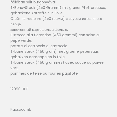
fóliában sült burgonyával.
T-Bone-Steak (450 Gramm) mit grüner Pfeffersauce,
gebackene Kartoffeln in Folie.
Стейк на косточке (450 грамм) с соусом из зеленого
перца,
запеченный картофель в фольге.
Bistecca alla fiorentina (450 grammi) con salsa al
pepe verde,
patate al cartoccio al cartoccio.
T-bone steak (450 gram) met groene pepersaus,
gebakken aardappelen in folie.
T-bone steak (450 grammes) avec sauce au poivre
vert,
pommes de terre au four en papillote.
17990 HUF
Kacsacomb