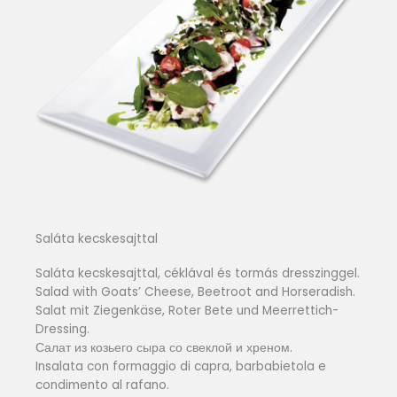
Saláta kecskesajttal
Saláta kecskesajttal, céklával és tormás dresszinggel.
Salad with Goats’ Cheese, Beetroot and Horseradish.
Salat mit Ziegenkäse, Roter Bete und Meerrettich-
Dressing.
Салат из козьего сыра со свеклой и хреном.
Insalata con formaggio di capra, barbabietola e
condimento al rafano.