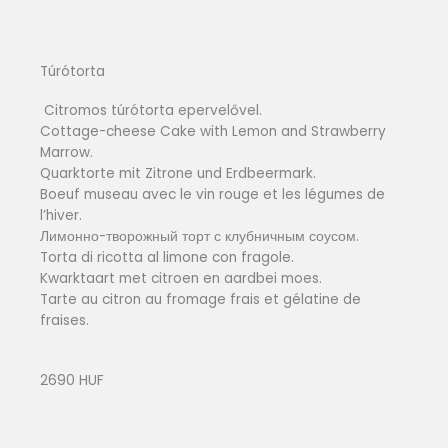
Túrótorta
Citromos túrótorta epervelővel.
Cottage-cheese Cake with Lemon and Strawberry
Marrow.
Quarktorte mit Zitrone und Erdbeermark.
Boeuf museau avec le vin rouge et les légumes de
l’hiver.
Лимонно-творожный торт с клубничным соусом.
Torta di ricotta al limone con fragole.
Kwarktaart met citroen en aardbei moes.
Tarte au citron au fromage frais et gélatine de
fraises.
2690 HUF