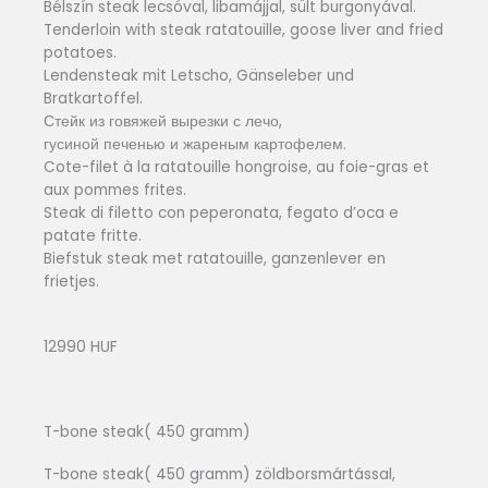
Bélszín steak lecsóval, libamájjal, sült burgonyával.
Tenderloin with steak ratatouille, goose liver and fried
potatoes.
Lendensteak mit Letscho, Gänseleber und
Bratkartoffel.
Стейк из говяжей вырезки с лечо,
гусиной печенью и жареным картофелем.
Cote-filet à la ratatouille hongroise, au foie-gras et
aux pommes frites.
Steak di filetto con peperonata, fegato d’oca e
patate fritte.
Biefstuk steak met ratatouille, ganzenlever en
frietjes.
12990 HUF
T-bone steak( 450 gramm)
T-bone steak( 450 gramm) zöldborsmártással,