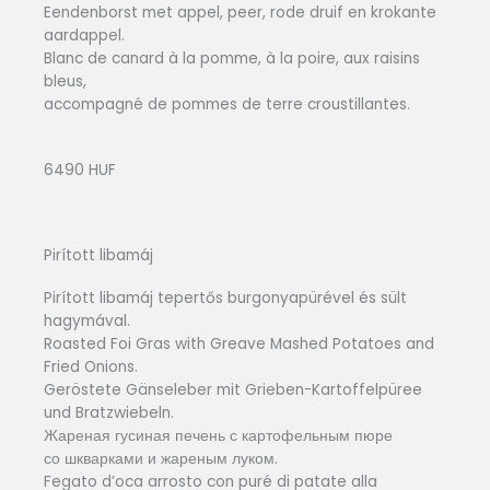
Eendenborst met appel, peer, rode druif en krokante
aardappel.
Blanc de canard à la pomme, à la poire, aux raisins
bleus,
accompagné de pommes de terre croustillantes.
6490 HUF
Pirított libamáj
Pirított libamáj tepertős burgonyapürével és sült
hagymával.
Roasted Foi Gras with Greave Mashed Potatoes and
Fried Onions.
Geröstete Gänseleber mit Grieben-Kartoffelpüree
und Bratzwiebeln.
Жареная гусиная печень с картофельным пюре
со шкварками и жареным луком.
Fegato d’oca arrosto con puré di patate alla