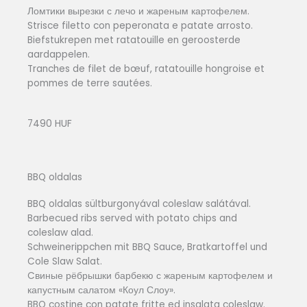
Ломтики вырезки с лечо и жареным картофелем.
Strisce filetto con peperonata e patate arrosto.
Biefstukrepen met ratatouille en geroosterde
aardappelen.
Tranches de filet de bœuf, ratatouille hongroise et
pommes de terre sautées.
7490 HUF
BBQ oldalas
BBQ oldalas sültburgonyával coleslaw salátával.
Barbecued ribs served with potato chips and
coleslaw alad.
Schweinerippchen mit BBQ Sauce, Bratkartoffel und
Cole Slaw Salat.
Cвиные рёбрышки барбекю с жареным картофелем и
капустным салатом «Коул Слоу».
BBQ costine con patate fritte ed insalata coleslaw.