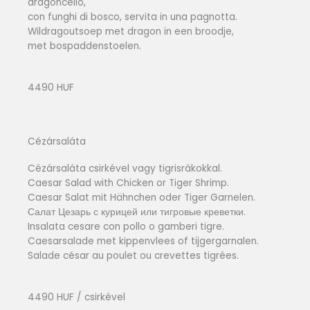
dragoncello,
con funghi di bosco, servita in una pagnotta.
Wildragoutsoep met dragon in een broodje,
met bospaddenstoelen.
4490 HUF
Cézársaláta
Cézársaláta csirkével vagy tigrisrákokkal.
Caesar Salad with Chicken or Tiger Shrimp.
Caesar Salat mit Hähnchen oder Tiger Garnelen.
Салат Цезарь с курицей или тигровые креветки.
Insalata cesare con pollo o gamberi tigre.
Caesarsalade met kippenvlees of tijgergarnalen.
Salade césar au poulet ou crevettes tigrées.
4490 HUF / csirkével