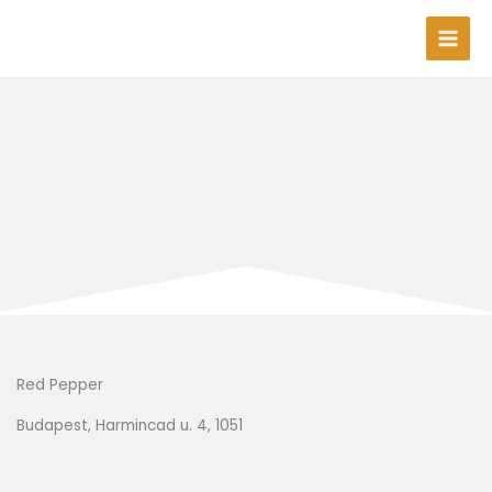
Skip
to
content
Red Pepper
Budapest, Harmincad u. 4, 1051