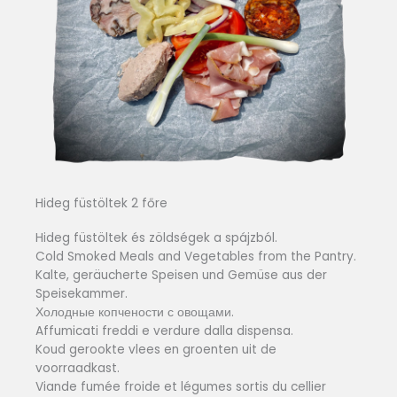
Hideg füstöltek 2 főre
Hideg füstöltek és zöldségek a spájzból.
Cold Smoked Meals and Vegetables from the Pantry.
Kalte, geräucherte Speisen und Gemüse aus der
Speisekammer.
Холодные копчености с овощами.
Affumicati freddi e verdure dalla dispensa.
Koud gerookte vlees en groenten uit de
voorraadkast.
Viande fumée froide et légumes sortis du cellier