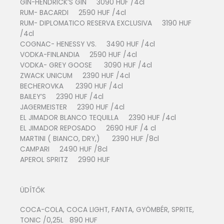
GIN-HENDRICK’S GIN 3090 HUF /4cl
RUM- BACARDI 2590 HUF /4cl
RUM- DIPLOMATICO RESERVA EXCLUSIVA 3190 HUF
/4cl
COGNAC- HENESSY VS. 3490 HUF /4cl
VODKA-FINLANDIA 2590 HUF /4cl
VODKA- GREY GOOSE 3090 HUF /4cl
ZWACK UNICUM 2390 HUF /4cl
BECHEROVKA 2390 HUF /4cl
BAILEY’S 2390 HUF /4cl
JAGERMEISTER 2390 HUF /4cl
EL JIMADOR BLANCO TEQUILLA 2390 HUF /4cl
EL JIMADOR REPOSADO 2690 HUF /4 cl
MARTINI ( BIANCO, DRY,) 2390 HUF /8cl
CAMPARI 2490 HUF /8cl
APEROL SPRITZ 2990 HUF
ÜDÍTŐK
COCA-COLA, COCA LIGHT, FANTA, GYÖMBÉR, SPRITE,
TONIC /0,25L 890 HUF