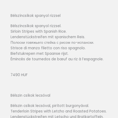
Bélszíncsíkok spanyol rizzsel
Bélszíncsíkok spanyol rizzsel.
Sirloin Stripes with Spanish Rice.
Lendenstückstreifen mit spanischem Reis.
Полоски говяжьего стейка с рисом по-испански.
Strisce di manzo filetto con riso spagnolo.
Biefstukrepen met Spaanse rijst.
Émincés de tournedos de bœuf au riz à l’espagnole.
7490 HUF
Bélszin csíkok lecsóval
Bélszin csíkok lecsóval, pirított burgonyával.
Tenderloin Stripes with Letcho and Roasted Potatoes.
Lendenstückstreifen mit Letscho und Bratkartoffeln.