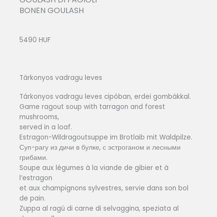
BONEN GOULASH
5490 HUF
Tárkonyos vadragu leves
Tárkonyos vadragu leves cipóban, erdei gombákkal.
Game ragout soup with tarragon and forest
mushrooms,
served in a loaf.
Estragon-Wildragoutsuppe im Brotlaib mit Waldpilze.
Суп-рагу из дичи в булке, с эстроганом и лесными
грибами.
Soupe aux légumes à la viande de gibier et à
l’estragon
et aux champignons sylvestres, servie dans son bol
de pain.
Zuppa al ragú di carne di selvaggina, speziata al