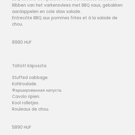
Ribben van het varkensvlees met BBQ saus, gebakken
aardappelen en cole slaw salade.
Entrecôte BBQ aux pommes frites et à la salade de
chou.
8990 HUF
Töltött káposzta
Stuffed cabbage.
Kohlroulade.
Фаршированная капуста.
Cavolo ripien.
Kool rolletjes.
Rouleaux de chou.
5890 HUF