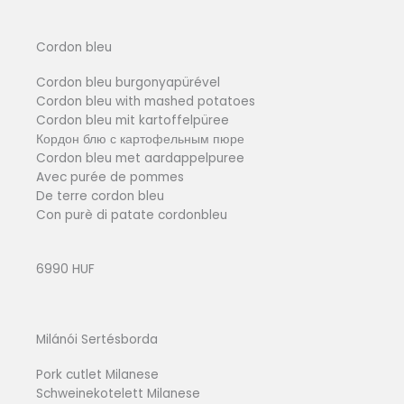
Cordon bleu
Cordon bleu burgonyapürével
Cordon bleu with mashed potatoes
Cordon bleu mit kartoffelpüree
Кордон блю с картофельным пюре
Cordon bleu met aardappelpuree
Avec purée de pommes
De terre cordon bleu
Con purè di patate cordonbleu
6990 HUF
Milánói Sertésborda
Pork cutlet Milanese
Schweinekotelett Milanese