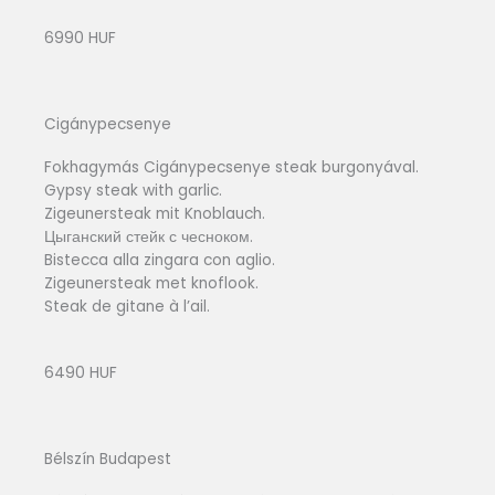
6990 HUF
Cigánypecsenye
Fokhagymás Cigánypecsenye steak burgonyával.
Gypsy steak with garlic.
Zigeunersteak mit Knoblauch.
Цыганский стейк с чесноком.
Bistecca alla zingara con aglio.
Zigeunersteak met knoflook.
Steak de gitane à l’ail.
6490 HUF
Bélszín Budapest