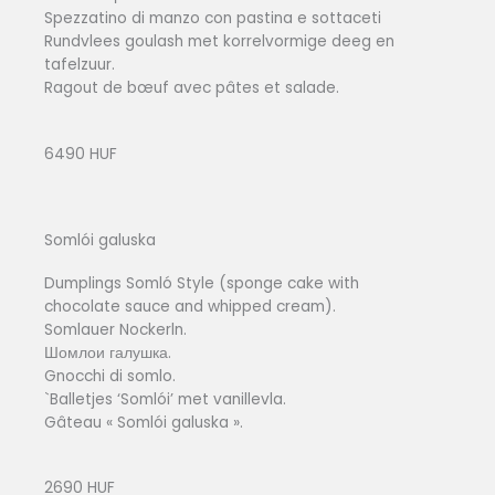
Spezzatino di manzo con pastina e sottaceti
Rundvlees goulash met korrelvormige deeg en
tafelzuur.
Ragout de bœuf avec pâtes et salade.
6490 HUF
Somlói galuska
Dumplings Somló Style (sponge cake with
chocolate sauce and whipped cream).
Somlauer Nockerln.
Шомлои галушка.
Gnocchi di somlo.
`Balletjes ‘Somlói’ met vanillevla.
Gâteau « Somlói galuska ».
2690 HUF