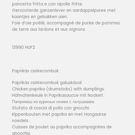
pancetta fritta e con cipolle fritte.
Geroosterde ganzenlever en aardappelpuree met
kaantjes en gebakken uien.
Foie d’oie poêlé, accompagné de purée de pommes
de terre aux lardons et aux oignons.
13990 HUF2
Paprikás csirkecombok
Paprikás csirkecombok galuskával
Chicken paprika (drumsticks) with dumplings.
Hähnchenkeule in Paprikasaucce mit Nockerl.
Паприкаш из куриных ножек с галушками.
Stufato di coscia di pollo con gnocchi.
Kippenbouten met paprika en met Hongaarse
noedels .
Cuisses de poulet au paprika accompagnées de
gnocchis.