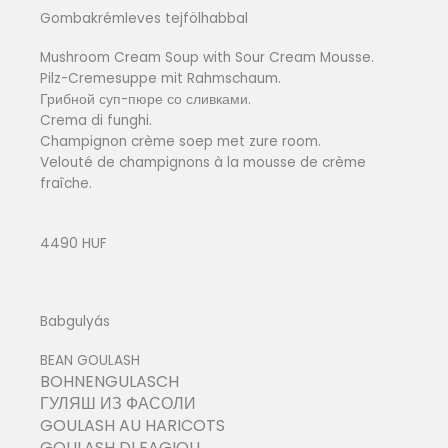
Gombakrémleves tejfölhabbal
Mushroom Cream Soup with Sour Cream Mousse.
Pilz-Cremesuppe mit Rahmschaum.
Грибной суп-пюре со сливками.
Crema di funghi.
Champignon crème soep met zure room.
Velouté de champignons à la mousse de crème
fraîche.
4490 HUF
Babgulyás
BEAN GOULASH
BOHNENGULASCH
ГУЛЯШ ИЗ ФАСОЛИ
GOULASH AU HARICOTS
GOULASH DI FAGIOLI