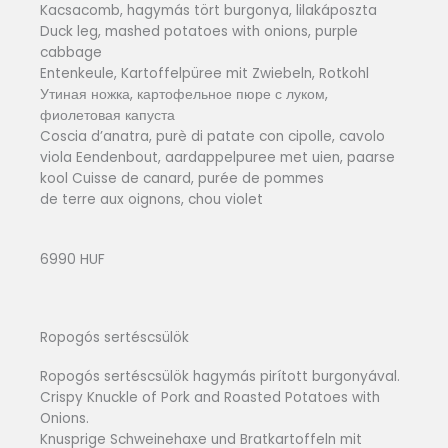
Kacsacomb, hagymás tört burgonya, lilakáposzta
Duck leg, mashed potatoes with onions, purple
cabbage
Entenkeule, Kartoffelpüree mit Zwiebeln, Rotkohl
Утиная ножка, картофельное пюре с луком,
фиолетовая капуста
Coscia d’anatra, purè di patate con cipolle, cavolo
viola Eendenbout, aardappelpuree met uien, paarse
kool Cuisse de canard, purée de pommes
de terre aux oignons, chou violet
6990 HUF
Ropogós sertéscsülök
Ropogós sertéscsülök hagymás pirított burgonyával.
Crispy Knuckle of Pork and Roasted Potatoes with
Onions.
Knusprige Schweinehaxe und Bratkartoffeln mit