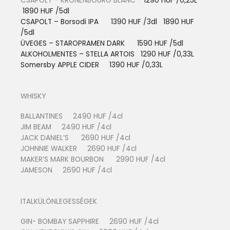
CSAPOLT – KRONENBOURG BLANC
1290 HUF /0,25L
1890 HUF /5dl
CSAPOLT – Borsodi IPA 1390 HUF /3dl 1890 HUF
/5dl
ÜVEGES – STAROPRAMEN DARK 1590 HUF /5dl
ALKOHOLMENTES – STELLA ARTOIS
1290 HUF /0,33L
Somersby APPLE CIDER 13
90 HUF /0,33L
WHISKY
BALLANTINES 2490 HUF /4cl
JIM BEAM 2490 HUF /4cl
JACK DANIEL’S 2690 HUF /4cl
JOHNNIE WALKER 2690 HUF /4cl
MAKER’S MARK BOURBON 2990 HUF /4cl
JAMESON 2690 HUF /4cl
ITALKÜLÖNLEGESSÉGEK
GIN- BOMBAY SAPPHIRE 2690 HUF /4cl