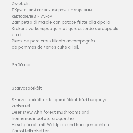
Zwiebeln.
ГХрустящий свиной окорочек с жареным
картофелем и луком.
Zampetto di maiale con patate fritte alla cipolla
Krokant varkenspootje met geroosterde aardappels
en ui.
Pieds de porc croustillants accompagnés
de pommes de terres cuits à l’ail.
6490 HUF
Szarvaspörkölt
Szarvaspörkölt erdei gombákkal, házi burgonya
krokettel.
Deer stew with forest mushrooms and
homemade potato croquettes.
Hirschpörkölt mit Waldpilze und hausgemachten
Kartoffelkroketten.