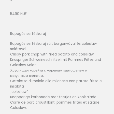
5490 HUF
Ropogós sertéskaraj
Ropogós sertéskaraj sült burgonyával és coleslaw
salátával.
Crispy pork chop with fried potato and coleslaw.
Knuspriger Schweineschnitzel mit Pommes Frites und
Coleslaw Salat.
Хрустящая корейка с жареным картофелем и
капустным салатом.
Cotoletta di maiale alla milanese con patate fritte e
insalata
„coleslaw”.
Knapperige karbonade met frietjes en koolsalade.
Carré de porc croustillant, pommes frites et salade
Coleslaw.