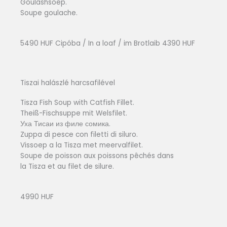
Goulashsoep.
Soupe goulache.
5490 HUF Cipóba / In a loaf / im Brotlaib 4390 HUF
Tiszai halászlé harcsafilével
Tisza Fish Soup with Catfish Fillet.
Theiß-Fischsuppe mit Welsfilet.
Уха Тисаи из филе сомика.
Zuppa di pesce con filetti di siluro.
Vissoep a la Tisza met meervalfilet.
Soupe de poisson aux poissons pêchés dans
la Tisza et au filet de silure.
4990 HUF