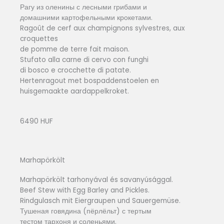
Рагу из оленины с лесными грибами и
домашними картофельными крокетами.
Ragoût de cerf aux champignons sylvestres, aux
croquettes
de pomme de terre fait maison.
Stufato alla carne di cervo con funghi
di bosco e crocchette di patate.
Hertenragout met bospaddenstoelen en
huisgemaakte aardappelkroket.
6490 HUF
Marhapörkölt
Marhapörkölt tarhonyával és savanyúsággal.
Beef Stew with Egg Barley and Pickles.
Rindgulasch mit Eiergraupen und Sauergemüse.
Тушеная говядина (пёрлёльт) с тертым
тестом тархоня и соленьями.