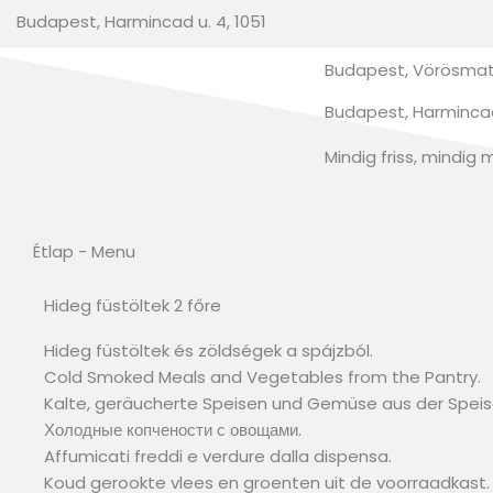
Budapest, Harmincad u. 4, 1051
Budapest, Vörösmatr
Budapest, Harmincad 
Mindig friss, mindig 
Étlap - Menu
Hideg füstöltek 2 főre
Hideg füstöltek és zöldségek a spájzból.
Cold Smoked Meals and Vegetables from the Pantry.
Kalte, geräucherte Speisen und Gemüse aus der Spe
Холодные копчености с овощами.
Affumicati freddi e verdure dalla dispensa.
Koud gerookte vlees en groenten uit de voorraadkast.