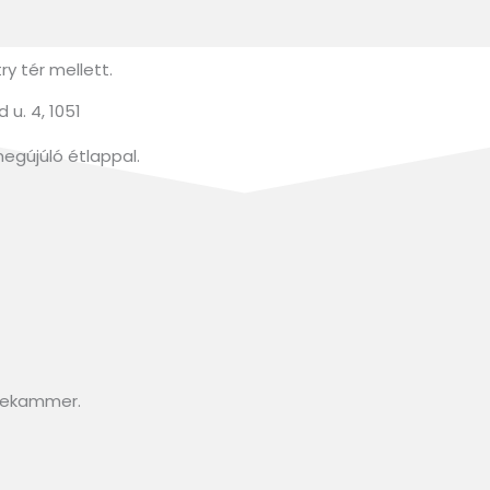
y tér mellett.
u. 4, 1051
megújúló étlappal.
isekammer.