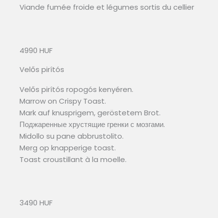
Viande fumée froide et légumes sortis du cellier
4990 HUF
Velős pirítós
Velős pirítós ropogós kenyéren.
Marrow on Crispy Toast.
Mark auf knusprigem, geröstetem Brot.
Поджаренные хрустящие гренки с мозгами.
Midollo su pane abbrustolito.
Merg op knapperige toast.
Toast croustillant à la moelle.
3490 HUF