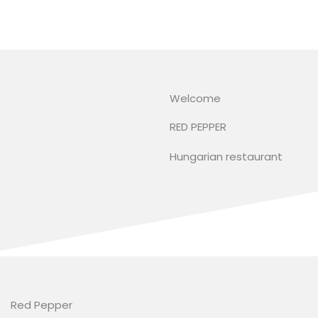
Skip
to
content
Welcome
RED PEPPER
Hungarian restaurant
Red Pepper