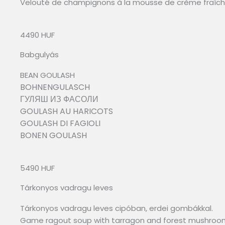
Velouté de champignons à la mousse de crème fraîch
4490 HUF
Babgulyás
BEAN GOULASH
BOHNENGULASCH
ГУЛЯШ ИЗ ФАСОЛИ
GOULASH AU HARICOTS
GOULASH DI FAGIOLI
BONEN GOULASH
5490 HUF
Tárkonyos vadragu leves
Tárkonyos vadragu leves cipóban, erdei gombákkal.
Game ragout soup with tarragon and forest mushroo