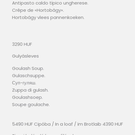
Antipasto caldo tipico ungherese.
Crêpe de «Hortobágy».
Hortobágy vlees pannenkoeken.
3290 HUF
Gulyásleves
Goulash Soup.
Gulaschsuppe.
Суп-гуляш.
Zuppa di gulash.
Goulashsoep.
Soupe goulache.
5490 HUF Cipóba / In a loaf / im Brotlaib 4390 HUF