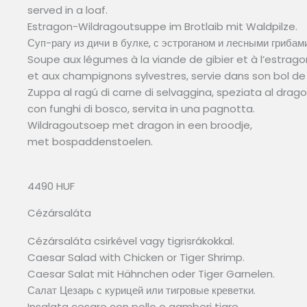
served in a loaf.
Estragon-Wildragoutsuppe im Brotlaib mit Waldpilze.
Суп-рагу из дичи в булке, с эстроганом и лесными грибами
Soupe aux légumes à la viande de gibier et à l’estrago
et aux champignons sylvestres, servie dans son bol de 
Zuppa al ragú di carne di selvaggina, speziata al drago
con funghi di bosco, servita in una pagnotta.
Wildragoutsoep met dragon in een broodje,
met bospaddenstoelen.
4490 HUF
Cézársaláta
Cézársaláta csirkével vagy tigrisrákokkal.
Caesar Salad with Chicken or Tiger Shrimp.
Caesar Salat mit Hähnchen oder Tiger Garnelen.
Салат Цезарь с курицей или тигровые креветки.
Insalata cesare con pollo o gamberi tigre.