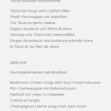
Tiszai halászlé harcsafilével
Tisza Fish Soup with Catfish Fillet.
Theiß-Fischsuppe mit Welsfilet.
Уха Тисаи из филе сомика.
Zuppa di pesce con filetti di siluro.
Vissoep a la Tisza met meervalfilet.
Soupe de poisson aux poissons pêchés dans
la Tisza et au filet de silure.
4990 HUF
Gombakrémleves tejfölhabbal
Mushroom Cream Soup with Sour Cream Mousse.
Pilz-Cremesuppe mit Rahmschaum.
Грибной суп-пюре со сливками.
Crema di funghi.
Champignon crème soep met zure room.