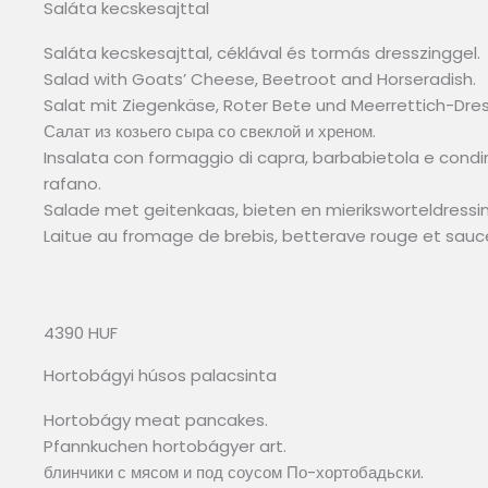
Saláta kecskesajttal
Saláta kecskesajttal, céklával és tormás dresszinggel.
Salad with Goats’ Cheese, Beetroot and Horseradish.
Salat mit Ziegenkäse, Roter Bete und Meerrettich-Dres
Салат из козьего сыра со свеклой и хреном.
Insalata con formaggio di capra, barbabietola e cond
rafano.
Salade met geitenkaas, bieten en mieriksworteldressin
Laitue au fromage de brebis, betterave rouge et sauce 
4390 HUF
Hortobágyi húsos palacsinta
Hortobágy meat pancakes.
Pfannkuchen hortobágyer art.
блинчики с мясом и под соусом По-хортобадьски.