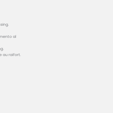
sing.
imento al
g.
au raifort.