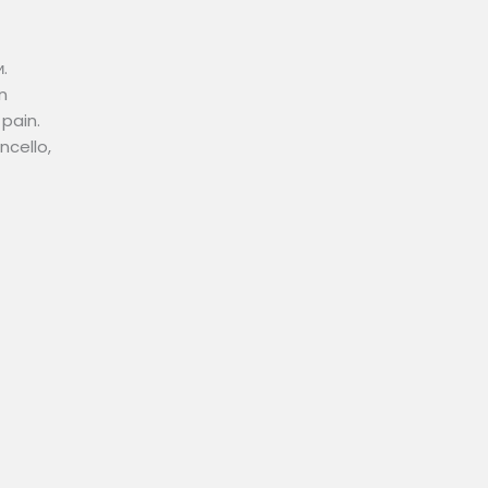
.
n
pain.
ncello,