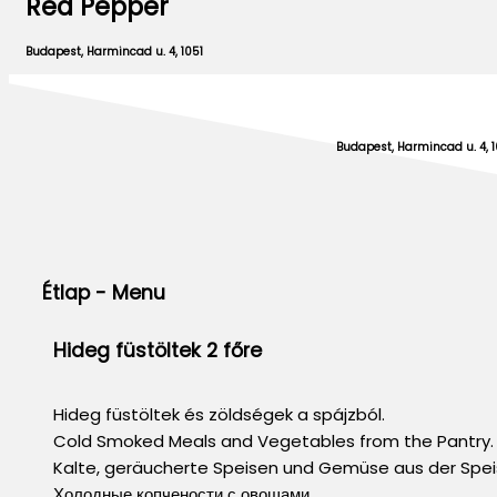
Red Pepper
Budapest, Harmincad u. 4, 1051
Budapest, Harmincad u. 4, 1
Étlap - Menu
Hideg füstöltek 2 főre
Hideg füstöltek és zöldségek a spájzból.
Cold Smoked Meals and Vegetables from the Pantry.
Kalte, geräucherte Speisen und Gemüse aus der Sp
Холодные копчености с овощами.