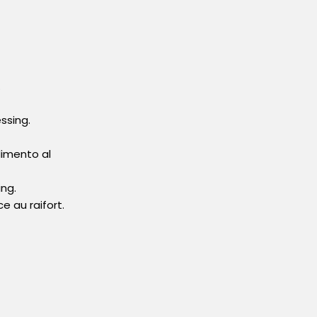
.
ssing.
dimento al
ng.
e au raifort.