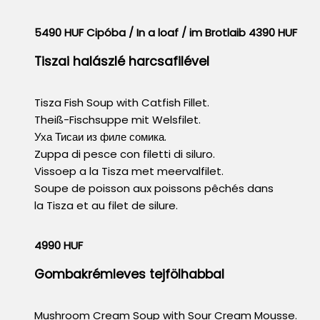
5490 HUF Cipóba / In a loaf / im Brotlaib 4390 HUF
Tiszai halászlé harcsafilével
Tisza Fish Soup with Catfish Fillet.
Theiß-Fischsuppe mit Welsfilet.
Уха Тисаи из филе сомика.
Zuppa di pesce con filetti di siluro.
Vissoep a la Tisza met meervalfilet.
Soupe de poisson aux poissons pêchés dans
la Tisza et au filet de silure.
4990 HUF
Gombakrémleves tejfölhabbal
Mushroom Cream Soup with Sour Cream Mousse.