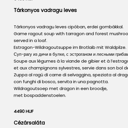
Tárkonyos vadragu leves
Tárkonyos vadragu leves cipóban, erdei gombákkal.
Game ragout soup with tarragon and forest mushro
served in a loaf.
Estragon-Wildragoutsuppe im Brotlaib mit Waldpilze.
Суп-рагу из дичи в булке, с эстроганом и лесными гриба
Soupe aux légumes à la viande de gibier et à l’estrag
et aux champignons sylvestres, servie dans son bol de
Zuppa al ragú di carne di selvaggina, speziata al drag
con funghi di bosco, servita in una pagnotta.
Wildragoutsoep met dragon in een broodje,
met bospaddenstoelen.
4490 HUF
Cézársaláta