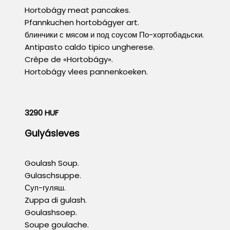
Hortobágy meat pancakes.
Pfannkuchen hortobágyer art.
блинчики с мясом и под соусом По-хортобадьски.
Antipasto caldo tipico ungherese.
Crêpe de «Hortobágy».
Hortobágy vlees pannenkoeken.
3290 HUF
Gulyásleves
Goulash Soup.
Gulaschsuppe.
Суп-гуляш.
Zuppa di gulash.
Goulashsoep.
Soupe goulache.