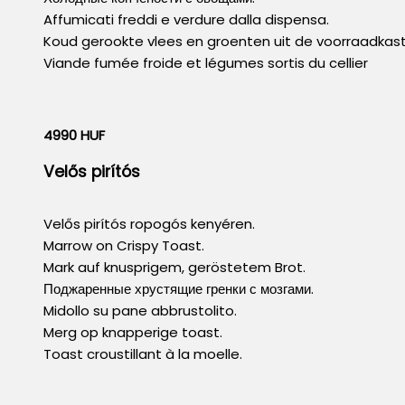
Affumicati freddi e verdure dalla dispensa.
Koud gerookte vlees en groenten uit de voorraadkast
Viande fumée froide et légumes sortis du cellier
4990 HUF
Velős pirítós
Velős pirítós ropogós kenyéren.
Marrow on Crispy Toast.
Mark auf knusprigem, geröstetem Brot.
Поджаренные хрустящие гренки с мозгами.
Midollo su pane abbrustolito.
Merg op knapperige toast.
Toast croustillant à la moelle.