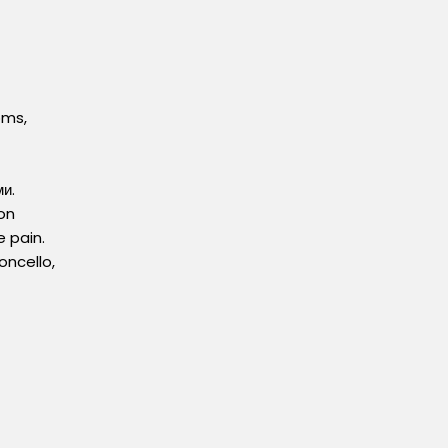
oms,
ми.
on
 pain.
oncello,