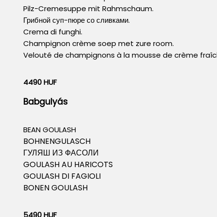
Pilz-Cremesuppe mit Rahmschaum.
Грибной суп-пюре со сливками.
Crema di funghi.
Champignon crème soep met zure room.
Velouté de champignons à la mousse de crème fraîc
4490 HUF
Babgulyás
BEAN GOULASH
BOHNENGULASCH
ГУЛЯШ ИЗ ФАСОЛИ
GOULASH AU HARICOTS
GOULASH DI FAGIOLI
BONEN GOULASH
5490 HUF