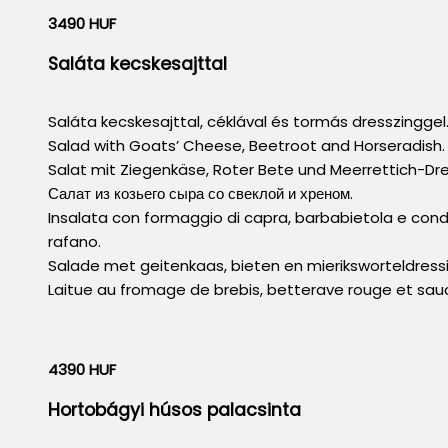
3490 HUF
Saláta kecskesajttal
Saláta kecskesajttal, céklával és tormás dresszinggel
Salad with Goats’ Cheese, Beetroot and Horseradish.
Salat mit Ziegenkäse, Roter Bete und Meerrettich-Dre
Салат из козьего сыра со свеклой и хреном.
Insalata con formaggio di capra, barbabietola e con
rafano.
Salade met geitenkaas, bieten en mieriksworteldressi
Laitue au fromage de brebis, betterave rouge et sauc
4390 HUF
Hortobágyi húsos palacsinta