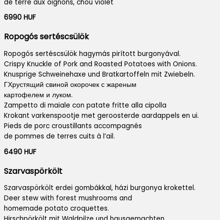
de terre aux oignons, chou violet
6990 HUF
Ropogós sertéscsülök
Ropogós sertéscsülök hagymás pirított burgonyával.
Crispy Knuckle of Pork and Roasted Potatoes with Onions.
Knusprige Schweinehaxe und Bratkartoffeln mit Zwiebeln.
ГХрустящий свиной окорочек с жареным
картофелем и луком.
Zampetto di maiale con patate fritte alla cipolla
Krokant varkenspootje met geroosterde aardappels en ui.
Pieds de porc croustillants accompagnés
de pommes de terres cuits à l’ail.
6490 HUF
Szarvaspörkölt
Szarvaspörkölt erdei gombákkal, házi burgonya krokettel.
Deer stew with forest mushrooms and
homemade potato croquettes.
Hirschpörkölt mit Waldpilze und hausgemachten