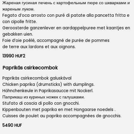
Жареная гусиная печень с картофельным пюре со шкварками и
жареным луком.
Fegato d’oca arrosto con puré di patate alla pancetta fritta e
con cipolle fritte.
Geroosterde ganzenlever en aardappelpuree met kaantjes en
gebakken uien.
Foie d’oie poêlé, accompagné de purée de pommes
de terre aux lardons et aux oignons.
13990 HUF2
Paprikás csirkecombok
Paprikás csirkecombok galuskával
Chicken paprika (drumsticks) with dumplings.
Hähnchenkeule in Paprikasaucce mit Nockerl.
Паприкаш из куриных ножек с галушками.
Stufato di coscia di pollo con gnocchi.
Kippenbouten met paprika en met Hongaarse noedels .
Cuisses de poulet au paprika accompagnées de gnocchis.
5490 HUF