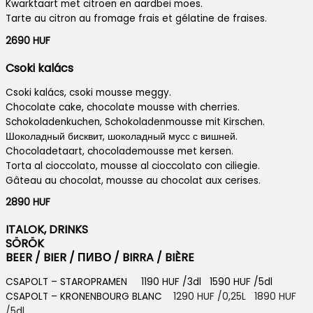
Kwarktaart met citroen en aardbei moes.
Tarte au citron au fromage frais et gélatine de fraises.
2690 HUF
Csoki kalács
Csoki kalács, csoki mousse meggy.
Chocolate cake, chocolate mousse with cherries.
Schokoladenkuchen, Schokoladenmousse mit Kirschen.
Шоколадный бисквит, шоколадный мусс с вишней.
Chocoladetaart, chocolademousse met kersen.
Torta al cioccolato, mousse al cioccolato con ciliegie.
Gâteau au chocolat, mousse au chocolat aux cerises.
2890 HUF
ITALOK, DRINKS
SÖRÖK
BEER / BIER / ПИВО / BIRRA / BIÈRE
CSAPOLT – STAROPRAMEN 1190 HUF /3dl 1590 HUF /5dl
CSAPOLT – KRONENBOURG BLANC
1290 HUF /0,25L 1890 HUF
/5dl