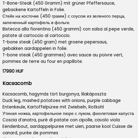
T-Bone-Steak (450 Gramm) mit grüner Pfeffersauce,
gebackene Kartoffeln in Folie.
Стейк на косточке (450 грамм) с соусом из зеленого перца,
запеченный картофель в фольге.
Bistecca alla fiorentina (450 grammi) con salsa al pepe verde,
patate al cartoccio al cartoccio.
T-bone steak (450 gram) met groene pepersaus,
gebakken aardappelen in folie.
T-bone steak (450 grammes) avec sauce au poivre vert,
pommes de terre au four en papillote.
17990 HUF
Kacsacomb
Kacsacomb, hagymás tört burgonya, lilakáposzta
Duck leg, mashed potatoes with onions, purple cabbage
Entenkeule, Kartoffelpüree mit Zwiebeln, Rotkohl
Утиная ножка, картофельное пюре с луком, фиолетовая капуста
Coscia d’anatra, purè di patate con cipolle, cavolo viola
Eendenbout, aardappelpuree met uien, paarse kool Cuisse de
canard, purée de pommes