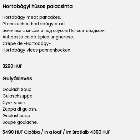
Hortobágyi húsos palacsinta
Hortobágy meat pancakes.
Pfannkuchen hortobágyer art.
блинчики с мясом и под соусом По-хортобадьски.
Antipasto caldo tipico ungherese.
Crêpe de «Hortobágy».
Hortobágy vlees pannenkoeken.
3290 HUF
Gulyásleves
Goulash Soup.
Gulaschsuppe.
Суп-гуляш.
Zuppa di gulash.
Goulashsoep.
Soupe goulache.
5490 HUF Cipóba / In a loaf / im Brotlaib 4390 HUF