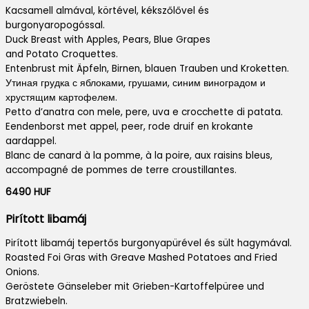
Kacsamell almával, körtével, kékszőlővel és
burgonyaropogóssal.
Duck Breast with Apples, Pears, Blue Grapes
and Potato Croquettes.
Entenbrust mit Äpfeln, Birnen, blauen Trauben und Kroketten.
Утиная грудка с яблоками, грушами, синим виноградом и
хрустящим картофелем.
Petto d’anatra con mele, pere, uva e crocchette di patata.
Eendenborst met appel, peer, rode druif en krokante
aardappel.
Blanc de canard à la pomme, à la poire, aux raisins bleus,
accompagné de pommes de terre croustillantes.
6490 HUF
Pirított libamáj
Pirított libamáj tepertős burgonyapürével és sült hagymával.
Roasted Foi Gras with Greave Mashed Potatoes and Fried
Onions.
Geröstete Gänseleber mit Grieben-Kartoffelpüree und
Bratzwiebeln.