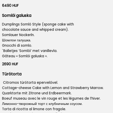
6490 HUF
Somlói galuska
Dumplings Somló Style (sponge cake with
chocolate sauce and whipped cream).
Somlauer Nockerln.
Шомлои галушка.
Gnocchi di somlo.
`Balletjes ‘Somlói’ met vanillevla.
Gâteau « Somlói galuska ».
2690 HUF
Túrótorta
Citromos túrótorta epervelővel.
Cottage-cheese Cake with Lemon and Strawberry Marrow.
Quarktorte mit Zitrone und Erdbeermark.
Boeuf museau avec le vin rouge et les légumes de l’hiver.
Лимонно-творожный торт с клубничным соусом.
Torta di ricotta al limone con fragole.