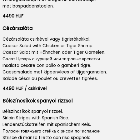
met bospaddenstoelen.
4490 HUF
Cézársaláta
Cézársaláta csirkével vagy tigrisrákokkal.
Caesar Salad with Chicken or Tiger Shrimp.
Caesar Salat mit Hähnchen oder Tiger Garnelen.
Салат Цезарь с курицей или тигровые креветки.
Insalata cesare con pollo o gamberi tigre.
Caesarsalade met kippenvlees of tijgergarnalen.
Salade césar au poulet ou crevettes tigrées.
4490 HUF / csirkével
Bélszíncsíkok spanyol rizzsel
Bélszíncsíkok spanyol rizzsel.
Sirloin Stripes with Spanish Rice.
Lendenstückstreifen mit spanischem Reis.
Полоски говяжьего стейка с рисом по-испански.
Strisce di manzo filetto con riso spagnolo.