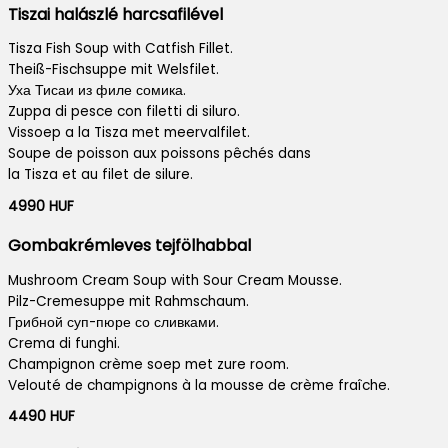
Tiszai halászlé harcsafilével
Tisza Fish Soup with Catfish Fillet.
Theiß-Fischsuppe mit Welsfilet.
Уха Тисаи из филе сомика.
Zuppa di pesce con filetti di siluro.
Vissoep a la Tisza met meervalfilet.
Soupe de poisson aux poissons pêchés dans
la Tisza et au filet de silure.
4990 HUF
Gombakrémleves tejfölhabbal
Mushroom Cream Soup with Sour Cream Mousse.
Pilz-Cremesuppe mit Rahmschaum.
Грибной суп-пюре со сливками.
Crema di funghi.
Champignon crème soep met zure room.
Velouté de champignons à la mousse de crème fraîche.
4490 HUF