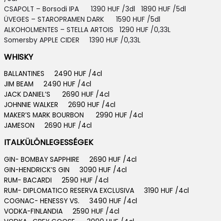
CSAPOLT – Borsodi IPA 1390 HUF /3dl 1890 HUF /5dl
ÜVEGES – STAROPRAMEN DARK 1590 HUF /5dl
ALKOHOLMENTES – STELLA ARTOIS
1290 HUF /0,33L
Somersby APPLE CIDER 13
90 HUF /0,33L
WHISKY
BALLANTINES 2490 HUF /4cl
JIM BEAM 2490 HUF /4cl
JACK DANIEL’S 2690 HUF /4cl
JOHNNIE WALKER 2690 HUF /4cl
MAKER’S MARK BOURBON 2990 HUF /4cl
JAMESON 2690 HUF /4cl
ITALKÜLÖNLEGESSÉGEK
GIN- BOMBAY SAPPHIRE 2690 HUF /4cl
GIN-HENDRICK’S GIN 3090 HUF /4cl
RUM- BACARDI 2590 HUF /4cl
RUM- DIPLOMATICO RESERVA EXCLUSIVA 3190 HUF /4cl
COGNAC- HENESSY VS. 3490 HUF /4cl
VODKA-FINLANDIA 2590 HUF /4cl