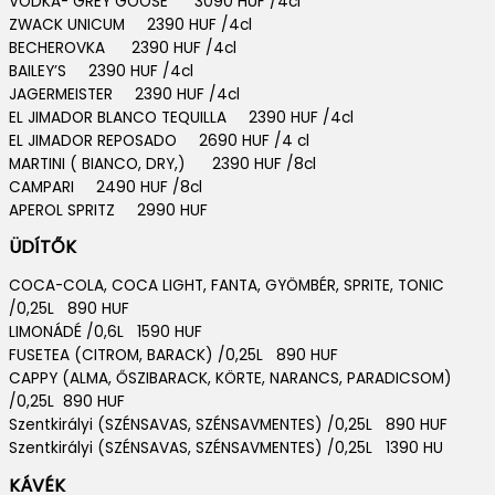
VODKA- GREY GOOSE 3090 HUF /4cl
ZWACK UNICUM 2390 HUF /4cl
BECHEROVKA 2390 HUF /4cl
BAILEY’S 2390 HUF /4cl
JAGERMEISTER 2390 HUF /4cl
EL JIMADOR BLANCO TEQUILLA 2390 HUF /4cl
EL JIMADOR REPOSADO 2690 HUF /4 cl
MARTINI ( BIANCO, DRY,) 2390 HUF /8cl
CAMPARI 2490 HUF /8cl
APEROL SPRITZ 2990 HUF
ÜDÍTŐK
COCA-COLA, COCA LIGHT, FANTA, GYÖMBÉR, SPRITE, TONIC
/0,25L 890 HUF
LIMONÁDÉ /0,6L 1590 HUF
FUSETEA (CITROM, BARACK) /0,25L 890 HUF
CAPPY (ALMA, ŐSZIBARACK, KÖRTE, NARANCS, PARADICSOM)
/0,25L 890 HUF
Szentkirályi (SZÉNSAVAS, SZÉNSAVMENTES) /0,25L 890 HUF
Szentkirályi (SZÉNSAVAS, SZÉNSAVMENTES) /0,25L 1390 HU
KÁVÉK