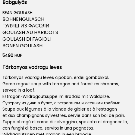
Babgulyás
BEAN GOULASH
BOHNENGULASCH
ГУЛЯШ ИЗ ФАСОЛИ
GOULASH AU HARICOTS
GOULASH DI FAGIOLI
BONEN GOULASH
5490 HUF
Tárkonyos vadragu leves
Tárkonyos vadragu leves cipóban, erdei gombákkal.
Game ragout soup with tarragon and forest mushrooms,
served in a loaf.
Estragon-Wildragoutsuppe im Brotlaib mit Waldpilze.
Суп-рагу из дичи в булке, с эстроганом и лесными грибами.
Soupe aux légumes à la viande de gibier et à l’estragon
et aux champignons sylvestres, servie dans son bol de pain.
Zuppa al ragú di carne di selvaggina, speziata al dragoncello,
con funghi di bosco, servita in una pagnotta.
Wildragoutsoep met dragon in een broodje,