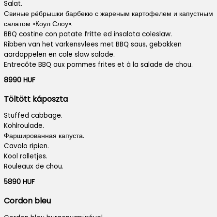
Salat.
Cвиные рёбрышки барбекю с жареным картофелем и капустным
салатом «Коул Слоу».
BBQ costine con patate fritte ed insalata coleslaw.
Ribben van het varkensvlees met BBQ saus, gebakken
aardappelen en cole slaw salade.
Entrecôte BBQ aux pommes frites et à la salade de chou.
8990 HUF
Töltött káposzta
Stuffed cabbage.
Kohlroulade.
Фаршированная капуста.
Cavolo ripien.
Kool rolletjes.
Rouleaux de chou.
5890 HUF
Cordon bleu