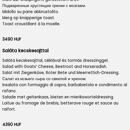
Поджаренные хрустящие гренки с мозгами.
Midollo su pane abbrustolito.
Merg op knapperige toast.
Toast croustillant à la moelle.
3490 HUF
Saláta kecskesajttal
Saláta kecskesajttal, céklával és tormás dresszinggel.
Salad with Goats’ Cheese, Beetroot and Horseradish.
Salat mit Ziegenkäse, Roter Bete und Meerrettich-Dressing.
Салат из козьего сыра со свеклой и хреном.
Insalata con formaggio di capra, barbabietola e condimento al
rafano.
Salade met geitenkaas, bieten en mieriksworteldressing.
Laitue au fromage de brebis, betterave rouge et sauce au
raifort.
4390 HUF