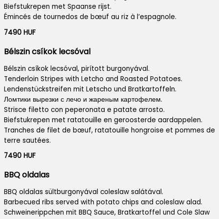
Biefstukrepen met Spaanse rijst.
Émincés de tournedos de bœuf au riz à l’espagnole.
7490 HUF
Bélszin csíkok lecsóval
Bélszin csíkok lecsóval, pirított burgonyával.
Tenderloin Stripes with Letcho and Roasted Potatoes.
Lendenstückstreifen mit Letscho und Bratkartoffeln.
Ломтики вырезки с лечо и жареным картофелем.
Strisce filetto con peperonata e patate arrosto.
Biefstukrepen met ratatouille en geroosterde aardappelen.
Tranches de filet de bœuf, ratatouille hongroise et pommes de
terre sautées.
7490 HUF
BBQ oldalas
BBQ oldalas sültburgonyával coleslaw salátával.
Barbecued ribs served with potato chips and coleslaw alad.
Schweinerippchen mit BBQ Sauce, Bratkartoffel und Cole Slaw