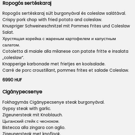
Ropogós sertéskaraj
Ropogós sertéskaraj sült burgonyával és coleslaw salátával.
Crispy pork chop with fried potato and coleslaw.
Knuspriger Schweineschnitzel mit Pommes Frites und Coleslaw
Salat.
Хрустящая корейка с жареным картофелем и капустным
салатом.
Cotoletta di maiale alla milanese con patate fritte e insalata
„coleslaw”.
Knapperige karbonade met frietjes en koolsalade.
Carré de porc croustillant, pommes frites et salade Coleslaw.
6990 HUF
Cigánypecsenye
Fokhagymás Cigánypecsenye steak burgonyával.
Gypsy steak with garlic.
Zigeunersteak mit Knoblauch.
Цыганский стейк с чесноком.
Bistecca alla zingara con aglio.
Zigeunersteak met knoflook.