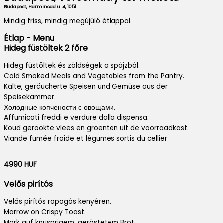
Budapest, Harmincad u. 4, 1051
Mindig friss, mindig megújúló étlappal.
Étlap - Menu
Hideg füstöltek 2 főre
Hideg füstöltek és zöldségek a spájzból.
Cold Smoked Meals and Vegetables from the Pantry.
Kalte, geräucherte Speisen und Gemüse aus der
Speisekammer.
Холодные копчености с овощами.
Affumicati freddi e verdure dalla dispensa.
Koud gerookte vlees en groenten uit de voorraadkast.
Viande fumée froide et légumes sortis du cellier
4990 HUF
Velős pirítós
Velős pirítós ropogós kenyéren.
Marrow on Crispy Toast.
Mark auf knusprigem, geröstetem Brot.