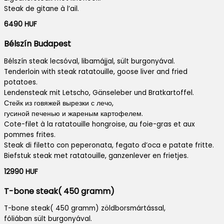
Steak de gitane à l’ail.
6490 HUF
Bélszín Budapest
Bélszín steak lecsóval, libamájjal, sült burgonyával.
Tenderloin with steak ratatouille, goose liver and fried
potatoes.
Lendensteak mit Letscho, Gänseleber und Bratkartoffel.
Стейк из говяжей вырезки с лечо,
гусиной печенью и жареным картофелем.
Cote-filet à la ratatouille hongroise, au foie-gras et aux
pommes frites.
Steak di filetto con peperonata, fegato d’oca e patate fritte.
Biefstuk steak met ratatouille, ganzenlever en frietjes.
12990 HUF
T-bone steak( 450 gramm)
T-bone steak( 450 gramm) zöldborsmártással,
fóliában sült burgonyával.