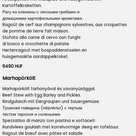
Kartoffelkroketten.
Рагу из оленины с лесными грибами и
домашними картофельными крокетами.
Ragoût de cerf aux champignons sylvestres, aux croquettes
de pomme de terre fait maison.
Stufato alla carne di cervo con funghi
di bosco e crocchette di patate.
Hertenragout met bospaddenstoelen en
huisgemaakte aardappelkroket.
6490 HUF
Marhapörkölt
Marhapörkölt tarhonyával és savanyúsággal.
Beef Stew with Egg Barley and Pickles.
Rindgulasch mit Eiergraupen und Sauergemüse.
Тушеная говядина (пёрлёльт) с тертым
тестом тархоня и соленьями.
Spezzatino di manzo con pastina e sottaceti
Rundvlees goulash met korrelvormige deeg en tafelzuur.
Ragout de bœuf avec pâtes et salade.