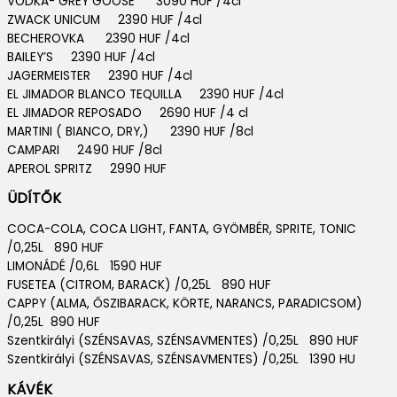
VODKA- GREY GOOSE 3090 HUF /4cl
ZWACK UNICUM 2390 HUF /4cl
BECHEROVKA 2390 HUF /4cl
BAILEY’S 2390 HUF /4cl
JAGERMEISTER 2390 HUF /4cl
EL JIMADOR BLANCO TEQUILLA 2390 HUF /4cl
EL JIMADOR REPOSADO 2690 HUF /4 cl
MARTINI ( BIANCO, DRY,) 2390 HUF /8cl
CAMPARI 2490 HUF /8cl
APEROL SPRITZ 2990 HUF
ÜDÍTŐK
COCA-COLA, COCA LIGHT, FANTA, GYÖMBÉR, SPRITE, TONIC
/0,25L 890 HUF
LIMONÁDÉ /0,6L 1590 HUF
FUSETEA (CITROM, BARACK) /0,25L 890 HUF
CAPPY (ALMA, ŐSZIBARACK, KÖRTE, NARANCS, PARADICSOM)
/0,25L 890 HUF
Szentkirályi (SZÉNSAVAS, SZÉNSAVMENTES) /0,25L 890 HUF
Szentkirályi (SZÉNSAVAS, SZÉNSAVMENTES) /0,25L 1390 HU
KÁVÉK