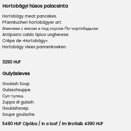
Hortobágyi húsos palacsinta
Hortobágy meat pancakes.
Pfannkuchen hortobágyer art.
блинчики с мясом и под соусом По-хортобадьски.
Antipasto caldo tipico ungherese.
Crêpe de «Hortobágy».
Hortobágy vlees pannenkoeken.
3290 HUF
Gulyásleves
Goulash Soup.
Gulaschsuppe.
Суп-гуляш.
Zuppa di gulash.
Goulashsoep.
Soupe goulache.
5490 HUF Cipóba / In a loaf / im Brotlaib 4390 HUF