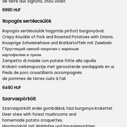
de terre aux oignons, chou violet
6990 HUF
Ropogós sertéscsülök
Ropogós sertéscsülök hagymás pirított burgonyával.
Crispy Knuckle of Pork and Roasted Potatoes with Onions.
Knusprige Schweinehaxe und Bratkartoffeln mit Zwiebeln.
ГХрустящий свиной окорочек с жареным
картофелем и луком.
Zampetto di maiale con patate fritte alla cipolla
Krokant varkenspootje met geroosterde aardappels en ui.
Pieds de porc croustillants accompagnés
de pommes de terres cuits à l’ail.
6490 HUF
Szarvaspörkölt
Szarvaspörkölt erdei gombákkal, házi burgonya krokettel.
Deer stew with forest mushrooms and
homemade potato croquettes.
Hirschpörkölt mit Waldpilze und hausgemachten