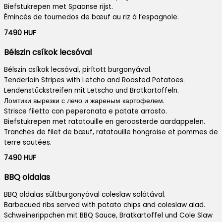
Biefstukrepen met Spaanse rijst.
Émincés de tournedos de bœuf au riz à l’espagnole.
7490 HUF
Bélszin csíkok lecsóval
Bélszin csíkok lecsóval, pirított burgonyával.
Tenderloin Stripes with Letcho and Roasted Potatoes.
Lendenstückstreifen mit Letscho und Bratkartoffeln.
Ломтики вырезки с лечо и жареным картофелем.
Strisce filetto con peperonata e patate arrosto.
Biefstukrepen met ratatouille en geroosterde aardappelen.
Tranches de filet de bœuf, ratatouille hongroise et pommes de
terre sautées.
7490 HUF
BBQ oldalas
BBQ oldalas sültburgonyával coleslaw salátával.
Barbecued ribs served with potato chips and coleslaw alad.
Schweinerippchen mit BBQ Sauce, Bratkartoffel und Cole Slaw