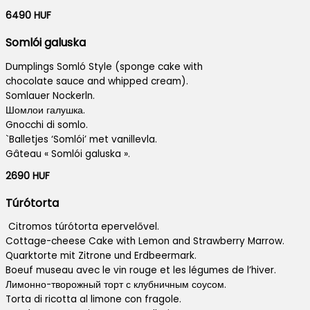
6490 HUF
Somlói galuska
Dumplings Somló Style (sponge cake with
chocolate sauce and whipped cream).
Somlauer Nockerln.
Шомлои галушка.
Gnocchi di somlo.
`Balletjes ‘Somlói’ met vanillevla.
Gâteau « Somlói galuska ».
2690 HUF
Túrótorta
Citromos túrótorta epervelővel.
Cottage-cheese Cake with Lemon and Strawberry Marrow.
Quarktorte mit Zitrone und Erdbeermark.
Boeuf museau avec le vin rouge et les légumes de l’hiver.
Лимонно-творожный торт с клубничным соусом.
Torta di ricotta al limone con fragole.