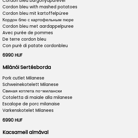
Cordon bleu burgonyapürével
Cordon bleu with mashed potatoes
Cordon bleu mit kartoffelpüree
Кордон блю с картофельным пюре
Cordon bleu met aardappelpuree
Avec purée de pommes
De terre cordon bleu
Con purè di patate cordonbleu
6990 HUF
Milánói Sertésborda
Pork cutlet Milanese
Schweinekotelett Milanese
Свиная котлета по-милански
Cotoletta di maiale alla milanese
Escalope de porc milanaise
Varkenskotelet Milanees
6990 HUF
Kacsamell almával