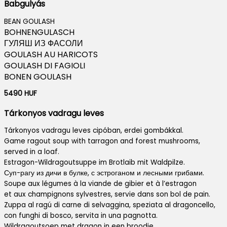
Babgulyás
BEAN GOULASH
BOHNENGULASCH
ГУЛЯШ ИЗ ФАСОЛИ
GOULASH AU HARICOTS
GOULASH DI FAGIOLI
BONEN GOULASH
5490 HUF
Tárkonyos vadragu leves
Tárkonyos vadragu leves cipóban, erdei gombákkal.
Game ragout soup with tarragon and forest mushrooms,
served in a loaf.
Estragon-Wildragoutsuppe im Brotlaib mit Waldpilze.
Суп-рагу из дичи в булке, с эстроганом и лесными грибами.
Soupe aux légumes à la viande de gibier et à l’estragon
et aux champignons sylvestres, servie dans son bol de pain.
Zuppa al ragú di carne di selvaggina, speziata al dragoncello,
con funghi di bosco, servita in una pagnotta.
Wildragoutsoep met dragon in een broodje,