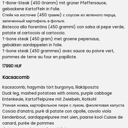
T-Bone-Steak (450 Gramm) mit grüner Pfeffersauce,
gebackene Kartoffeln in Folie.
Стейк на косточке (450 грамм) с соусом из зеленого перца,
запеченный картофель в фольге.
Bistecca alla fiorentina (450 grammi) con salsa al pepe verde,
patate al cartoccio al cartoccio.
T-bone steak (450 gram) met groene pepersaus,
gebakken aardappelen in folie.
T-bone steak (450 grammes) avec sauce au poivre vert,
pommes de terre au four en papillote.
17990 HUF
Kacsacomb
Kacsacomb, hagymás tört burgonya, lilakáposzta
Duck leg, mashed potatoes with onions, purple cabbage
Entenkeule, Kartoffelpüree mit Zwiebeln, Rotkohl
Утиная ножка, картофельное пюре с луком, фиолетовая капуста
Coscia d’anatra, purè di patate con cipolle, cavolo viola
Eendenbout, aardappelpuree met uien, paarse kool Cuisse de
canard, purée de pommes