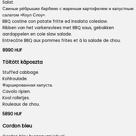
Salat.
Cвиные рёбрышки барбекю с жареным картофелем и капустным
салатом «Коул Слоу».
BBQ costine con patate fritte ed insalata coleslaw.
Ribben van het varkensvlees met BBQ saus, gebakken
aardappelen en cole slaw salade.
Entrecôte BBQ aux pommes frites et à la salade de chou.
8990 HUF
Töltött káposzta
Stuffed cabbage.
Kohlroulade.
Фаршированная капуста.
Cavolo ripien.
Kool rolletjes.
Rouleaux de chou.
5890 HUF
Cordon bleu