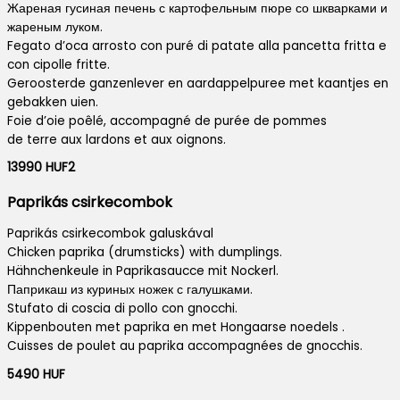
Жареная гусиная печень с картофельным пюре со шкварками и
жареным луком.
Fegato d’oca arrosto con puré di patate alla pancetta fritta e
con cipolle fritte.
Geroosterde ganzenlever en aardappelpuree met kaantjes en
gebakken uien.
Foie d’oie poêlé, accompagné de purée de pommes
de terre aux lardons et aux oignons.
13990 HUF2
Paprikás csirkecombok
Paprikás csirkecombok galuskával
Chicken paprika (drumsticks) with dumplings.
Hähnchenkeule in Paprikasaucce mit Nockerl.
Паприкаш из куриных ножек с галушками.
Stufato di coscia di pollo con gnocchi.
Kippenbouten met paprika en met Hongaarse noedels .
Cuisses de poulet au paprika accompagnées de gnocchis.
5490 HUF