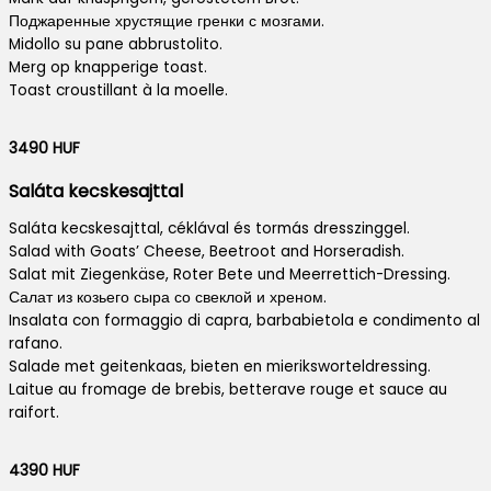
Поджаренные хрустящие гренки с мозгами.
Midollo su pane abbrustolito.
Merg op knapperige toast.
Toast croustillant à la moelle.
3490 HUF
Saláta kecskesajttal
Saláta kecskesajttal, céklával és tormás dresszinggel.
Salad with Goats’ Cheese, Beetroot and Horseradish.
Salat mit Ziegenkäse, Roter Bete und Meerrettich-Dressing.
Салат из козьего сыра со свеклой и хреном.
Insalata con formaggio di capra, barbabietola e condimento al
rafano.
Salade met geitenkaas, bieten en mieriksworteldressing.
Laitue au fromage de brebis, betterave rouge et sauce au
raifort.
4390 HUF