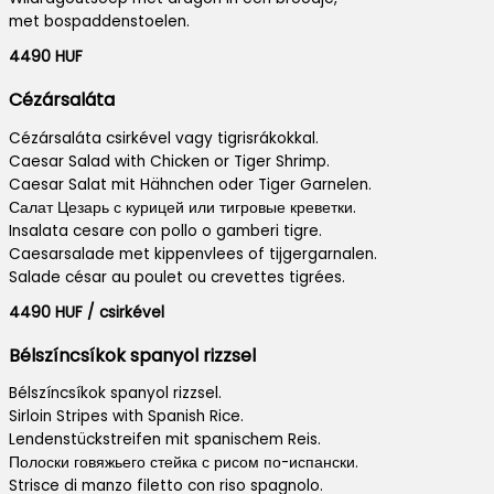
met bospaddenstoelen.
4490 HUF
Cézársaláta
Cézársaláta csirkével vagy tigrisrákokkal.
Caesar Salad with Chicken or Tiger Shrimp.
Caesar Salat mit Hähnchen oder Tiger Garnelen.
Салат Цезарь с курицей или тигровые креветки.
Insalata cesare con pollo o gamberi tigre.
Caesarsalade met kippenvlees of tijgergarnalen.
Salade césar au poulet ou crevettes tigrées.
4490 HUF / csirkével
Bélszíncsíkok spanyol rizzsel
Bélszíncsíkok spanyol rizzsel.
Sirloin Stripes with Spanish Rice.
Lendenstückstreifen mit spanischem Reis.
Полоски говяжьего стейка с рисом по-испански.
Strisce di manzo filetto con riso spagnolo.