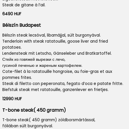
Steak de gitane à l’ail.
6490 HUF
Bélszín Budapest
Bélszín steak lecsóval, libamájjal, sült burgonyával.
Tenderloin with steak ratatouille, goose liver and fried
potatoes.
Lendensteak mit Letscho, Gänseleber und Bratkartoffel.
Стейк из говяжей вырезки с лечо,
гусиной печенью и жареным картофелем.
Cote-filet à la ratatouille hongroise, au foie-gras et aux
pommes frites.
Steak di filetto con peperonata, fegato d’oca e patate fritte.
Biefstuk steak met ratatouille, ganzenlever en frietjes.
12990 HUF
T-bone steak( 450 gramm)
T-bone steak( 450 gramm) zöldborsmártással,
fóliában sült burgonyával.