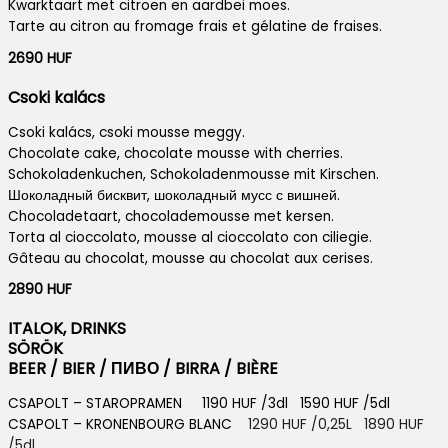
Kwarktaart met citroen en aardbei moes.
Tarte au citron au fromage frais et gélatine de fraises.
2690 HUF
Csoki kalács
Csoki kalács, csoki mousse meggy.
Chocolate cake, chocolate mousse with cherries.
Schokoladenkuchen, Schokoladenmousse mit Kirschen.
Шоколадный бисквит, шоколадный мусс с вишней.
Chocoladetaart, chocolademousse met kersen.
Torta al cioccolato, mousse al cioccolato con ciliegie.
Gâteau au chocolat, mousse au chocolat aux cerises.
2890 HUF
ITALOK, DRINKS
SÖRÖK
BEER / BIER / ПИВО / BIRRA / BIÈRE
CSAPOLT – STAROPRAMEN 1190 HUF /3dl 1590 HUF /5dl
CSAPOLT – KRONENBOURG BLANC
1290 HUF /0,25L 1890 HUF
/5dl