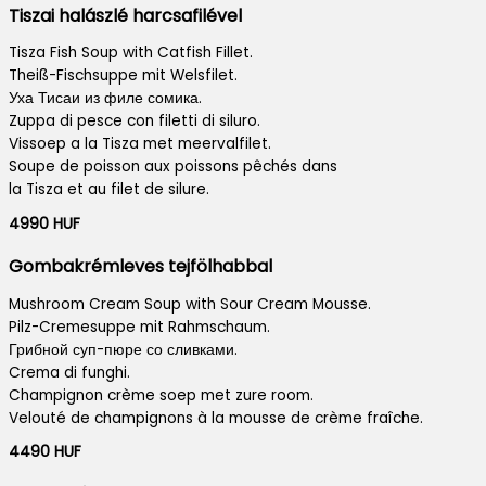
Tiszai halászlé harcsafilével
Tisza Fish Soup with Catfish Fillet.
Theiß-Fischsuppe mit Welsfilet.
Уха Тисаи из филе сомика.
Zuppa di pesce con filetti di siluro.
Vissoep a la Tisza met meervalfilet.
Soupe de poisson aux poissons pêchés dans
la Tisza et au filet de silure.
4990 HUF
Gombakrémleves tejfölhabbal
Mushroom Cream Soup with Sour Cream Mousse.
Pilz-Cremesuppe mit Rahmschaum.
Грибной суп-пюре со сливками.
Crema di funghi.
Champignon crème soep met zure room.
Velouté de champignons à la mousse de crème fraîche.
4490 HUF