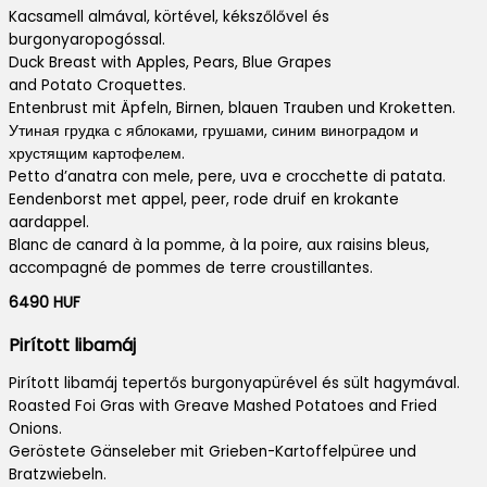
Kacsamell almával, körtével, kékszőlővel és
burgonyaropogóssal.
Duck Breast with Apples, Pears, Blue Grapes
and Potato Croquettes.
Entenbrust mit Äpfeln, Birnen, blauen Trauben und Kroketten.
Утиная грудка с яблоками, грушами, синим виноградом и
хрустящим картофелем.
Petto d’anatra con mele, pere, uva e crocchette di patata.
Eendenborst met appel, peer, rode druif en krokante
aardappel.
Blanc de canard à la pomme, à la poire, aux raisins bleus,
accompagné de pommes de terre croustillantes.
6490 HUF
Pirított libamáj
Pirított libamáj tepertős burgonyapürével és sült hagymával.
Roasted Foi Gras with Greave Mashed Potatoes and Fried
Onions.
Geröstete Gänseleber mit Grieben-Kartoffelpüree und
Bratzwiebeln.