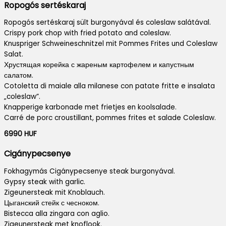
Ropogós sertéskaraj
Ropogós sertéskaraj sült burgonyával és coleslaw salátával.
Crispy pork chop with fried potato and coleslaw.
Knuspriger Schweineschnitzel mit Pommes Frites und Coleslaw
Salat.
Хрустящая корейка с жареным картофелем и капустным
салатом.
Cotoletta di maiale alla milanese con patate fritte e insalata
„coleslaw”.
Knapperige karbonade met frietjes en koolsalade.
Carré de porc croustillant, pommes frites et salade Coleslaw.
6990 HUF
Cigánypecsenye
Fokhagymás Cigánypecsenye steak burgonyával.
Gypsy steak with garlic.
Zigeunersteak mit Knoblauch.
Цыганский стейк с чесноком.
Bistecca alla zingara con aglio.
Zigeunersteak met knoflook.