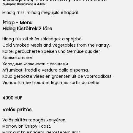
Budapest, Harmincad u. 4, 1051
Mindig friss, mindig megújúló étlappal.
Étlap - Menu
Hideg füstöltek 2 főre
Hideg füstöltek és zöldségek a spájzból.
Cold Smoked Meals and Vegetables from the Pantry.
Kalte, geräucherte Speisen und Gemüse aus der
Speisekammer.
Холодные копчености с овощами.
Affumicati freddi e verdure dalla dispensa.
Koud gerookte vlees en groenten uit de voorraadkast.
Viande fumée froide et légumes sortis du cellier
4990 HUF
Velős pirítós
Velős pirítós ropogós kenyéren.
Marrow on Crispy Toast.
Mark auf knusprigem, geröstetem Brot.