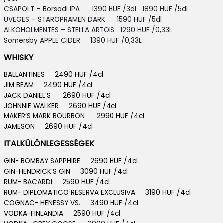
CSAPOLT – Borsodi IPA 1390 HUF /3dl 1890 HUF /5dl
ÜVEGES – STAROPRAMEN DARK 1590 HUF /5dl
ALKOHOLMENTES – STELLA ARTOIS
1290 HUF /0,33L
Somersby APPLE CIDER 13
90 HUF /0,33L
WHISKY
BALLANTINES 2490 HUF /4cl
JIM BEAM 2490 HUF /4cl
JACK DANIEL’S 2690 HUF /4cl
JOHNNIE WALKER 2690 HUF /4cl
MAKER’S MARK BOURBON 2990 HUF /4cl
JAMESON 2690 HUF /4cl
ITALKÜLÖNLEGESSÉGEK
GIN- BOMBAY SAPPHIRE 2690 HUF /4cl
GIN-HENDRICK’S GIN 3090 HUF /4cl
RUM- BACARDI 2590 HUF /4cl
RUM- DIPLOMATICO RESERVA EXCLUSIVA 3190 HUF /4cl
COGNAC- HENESSY VS. 3490 HUF /4cl
VODKA-FINLANDIA 2590 HUF /4cl