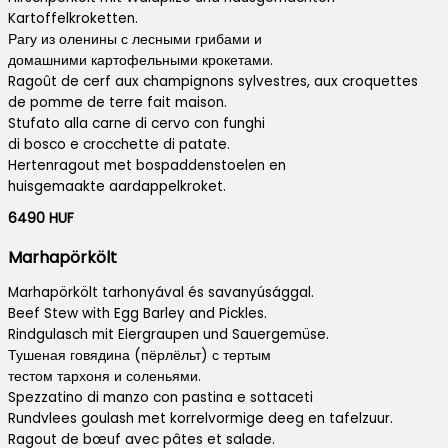
Kartoffelkroketten.
Рагу из оленины с лесными грибами и
домашними картофельными крокетами.
Ragoût de cerf aux champignons sylvestres, aux croquettes
de pomme de terre fait maison.
Stufato alla carne di cervo con funghi
di bosco e crocchette di patate.
Hertenragout met bospaddenstoelen en
huisgemaakte aardappelkroket.
6490 HUF
Marhapörkölt
Marhapörkölt tarhonyával és savanyúsággal.
Beef Stew with Egg Barley and Pickles.
Rindgulasch mit Eiergraupen und Sauergemüse.
Тушеная говядина (пёрлёльт) с тертым
тестом тархоня и соленьями.
Spezzatino di manzo con pastina e sottaceti
Rundvlees goulash met korrelvormige deeg en tafelzuur.
Ragout de bœuf avec pâtes et salade.