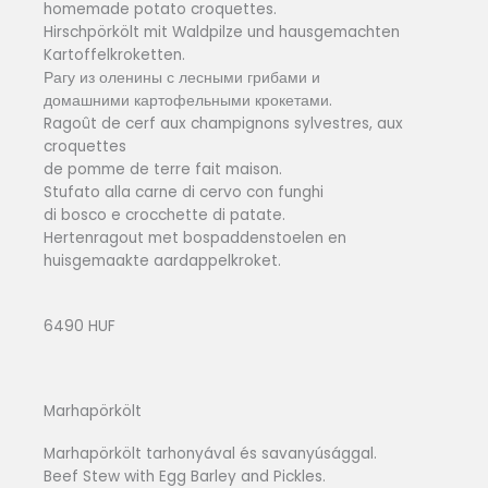
homemade potato croquettes.
Hirschpörkölt mit Waldpilze und hausgemachten
Kartoffelkroketten.
Рагу из оленины с лесными грибами и
домашними картофельными крокетами.
Ragoût de cerf aux champignons sylvestres, aux
croquettes
de pomme de terre fait maison.
Stufato alla carne di cervo con funghi
di bosco e crocchette di patate.
Hertenragout met bospaddenstoelen en
huisgemaakte aardappelkroket.
6490 HUF
Marhapörkölt
Marhapörkölt tarhonyával és savanyúsággal.
Beef Stew with Egg Barley and Pickles.