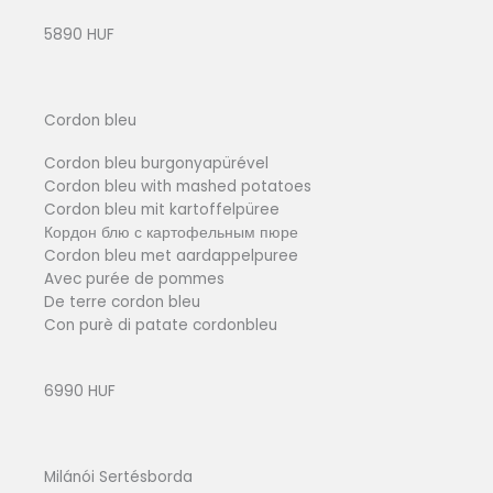
5890 HUF
Cordon bleu
Cordon bleu burgonyapürével
Cordon bleu with mashed potatoes
Cordon bleu mit kartoffelpüree
Кордон блю с картофельным пюре
Cordon bleu met aardappelpuree
Avec purée de pommes
De terre cordon bleu
Con purè di patate cordonbleu
6990 HUF
Milánói Sertésborda