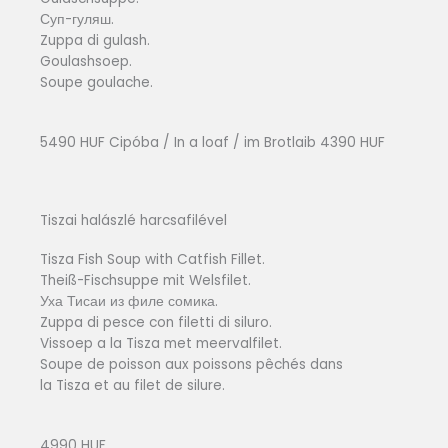
Суп-гуляш.
Zuppa di gulash.
Goulashsoep.
Soupe goulache.
5490 HUF Cipóba / In a loaf / im Brotlaib 4390 HUF
Tiszai halászlé harcsafilével
Tisza Fish Soup with Catfish Fillet.
Theiß-Fischsuppe mit Welsfilet.
Уха Тисаи из филе сомика.
Zuppa di pesce con filetti di siluro.
Vissoep a la Tisza met meervalfilet.
Soupe de poisson aux poissons pêchés dans
la Tisza et au filet de silure.
4990 HUF