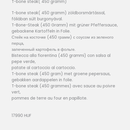
T-bone steak( 450 gramm)
T-bone steak( 450 gramm) zöldborsmártással,
fóliában sült burgonyával.
T-Bone-Steak (450 Gramm) mit grüner Pfeffersauce,
gebackene Kartoffeln in Folie.
Стейк на косточке (450 грамм) с соусом из зеленого
перца,
запеченный картофель в фольге.
Bistecca alla fiorentina (450 grammi) con salsa al
pepe verde,
patate al cartoccio al cartoccio.
T-bone steak (450 gram) met groene pepersaus,
gebakken aardappelen in folie.
T-bone steak (450 grammes) avec sauce au poivre
vert,
pommes de terre au four en papillote.
17990 HUF