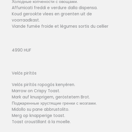
Холодные копчености с овощами.
Affumicati freddi e verdure dalla dispensa.
Koud gerookte vlees en groenten uit de
voorraadkast.
Viande fumée froide et légumes sortis du cellier
4990 HUF
Velős pirítós
Velős pirítós ropogós kenyéren.
Marrow on Crispy Toast.
Mark auf knusprigem, geröstetem Brot.
Поджаренные хрустящие гренки с мозгами.
Midollo su pane abbrustolito.
Merg op knapperige toast.
Toast croustillant à la moelle.