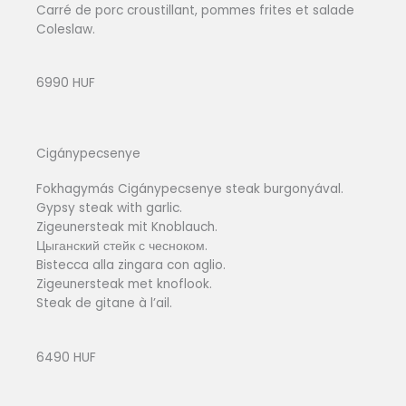
Carré de porc croustillant, pommes frites et salade
Coleslaw.
6990 HUF
Cigánypecsenye
Fokhagymás Cigánypecsenye steak burgonyával.
Gypsy steak with garlic.
Zigeunersteak mit Knoblauch.
Цыганский стейк с чесноком.
Bistecca alla zingara con aglio.
Zigeunersteak met knoflook.
Steak de gitane à l’ail.
6490 HUF