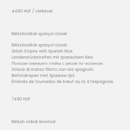
4490 HUF / csirkével
Bélszíncsíkok spanyol rizzsel
Bélszíncsíkok spanyol rizzsel.
Sirloin Stripes with Spanish Rice.
Lendenstückstreifen mit spanischem Reis.
Полоски говяжьего стейка с рисом по-испански.
Strisce di manzo filetto con riso spagnolo.
Biefstukrepen met Spaanse rijst.
Émincés de tournedos de bœuf au riz à l’espagnole.
7490 HUF
Bélszin csíkok lecsóval