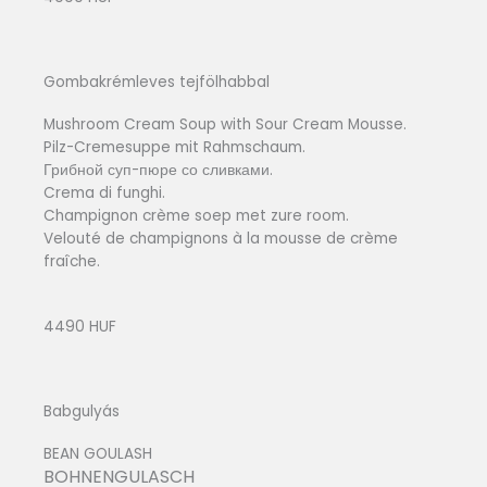
Gombakrémleves tejfölhabbal
Mushroom Cream Soup with Sour Cream Mousse.
Pilz-Cremesuppe mit Rahmschaum.
Грибной суп-пюре со сливками.
Crema di funghi.
Champignon crème soep met zure room.
Velouté de champignons à la mousse de crème
fraîche.
4490 HUF
Babgulyás
BEAN GOULASH
BOHNENGULASCH