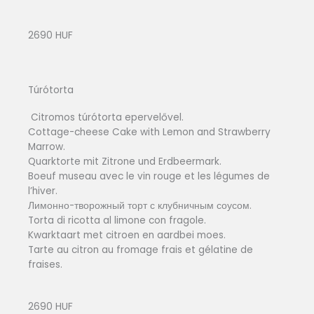
2690 HUF
Túrótorta
Citromos túrótorta epervelővel.
Cottage-cheese Cake with Lemon and Strawberry
Marrow.
Quarktorte mit Zitrone und Erdbeermark.
Boeuf museau avec le vin rouge et les légumes de
l’hiver.
Лимонно-творожный торт с клубничным соусом.
Torta di ricotta al limone con fragole.
Kwarktaart met citroen en aardbei moes.
Tarte au citron au fromage frais et gélatine de
fraises.
2690 HUF