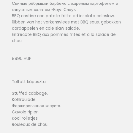
Cвиные рёбрышки барбекю с жареным картофелем и
капустным салатом «Коул Слоу».
BBQ costine con patate fritte ed insalata coleslaw.
Ribben van het varkensvlees met BBQ saus, gebakken
aardappelen en cole slaw salade.
Entrecôte BBQ aux pommes frites et à la salade de
chou.
8990 HUF
Töltött káposzta
Stuffed cabbage.
Kohlroulade.
Фаршированная капуста.
Cavolo ripien.
Kool rolletjes.
Rouleaux de chou.