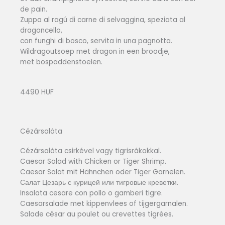
de pain.
Zuppa al ragú di carne di selvaggina, speziata al
dragoncello,
con funghi di bosco, servita in una pagnotta.
Wildragoutsoep met dragon in een broodje,
met bospaddenstoelen.
4490 HUF
Cézársaláta
Cézársaláta csirkével vagy tigrisrákokkal.
Caesar Salad with Chicken or Tiger Shrimp.
Caesar Salat mit Hähnchen oder Tiger Garnelen.
Салат Цезарь с курицей или тигровые креветки.
Insalata cesare con pollo o gamberi tigre.
Caesarsalade met kippenvlees of tijgergarnalen.
Salade césar au poulet ou crevettes tigrées.