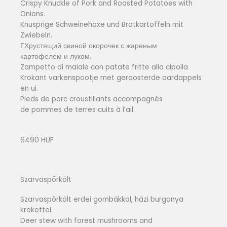
Crispy Knuckle of Pork and Roasted Potatoes with
Onions.
Knusprige Schweinehaxe und Bratkartoffeln mit
Zwiebeln.
ГХрустящий свиной окорочек с жареным
картофелем и луком.
Zampetto di maiale con patate fritte alla cipolla
Krokant varkenspootje met geroosterde aardappels
en ui.
Pieds de porc croustillants accompagnés
de pommes de terres cuits à l’ail.
6490 HUF
Szarvaspörkölt
Szarvaspörkölt erdei gombákkal, házi burgonya
krokettel.
Deer stew with forest mushrooms and