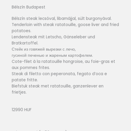
Bélszín Budapest
Bélszín steak lecsóval, libamájjal, sült burgonyával.
Tenderloin with steak ratatouille, goose liver and fried
potatoes.
Lendensteak mit Letscho, Gänseleber und
Bratkartoffel.
Стейк из говяжей вырезки с лечо,
гусиной печенью и жареным картофелем.
Cote-filet à la ratatouille hongroise, au foie-gras et
aux pommes frites.
Steak di filetto con peperonata, fegato d’oca e
patate fritte.
Biefstuk steak met ratatouille, ganzenlever en
frietjes.
12990 HUF