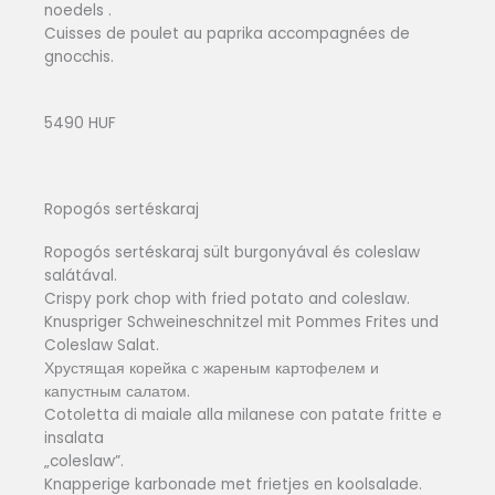
noedels .
Cuisses de poulet au paprika accompagnées de
gnocchis.
5490 HUF
Ropogós sertéskaraj
Ropogós sertéskaraj sült burgonyával és coleslaw
salátával.
Crispy pork chop with fried potato and coleslaw.
Knuspriger Schweineschnitzel mit Pommes Frites und
Coleslaw Salat.
Хрустящая корейка с жареным картофелем и
капустным салатом.
Cotoletta di maiale alla milanese con patate fritte e
insalata
„coleslaw”.
Knapperige karbonade met frietjes en koolsalade.