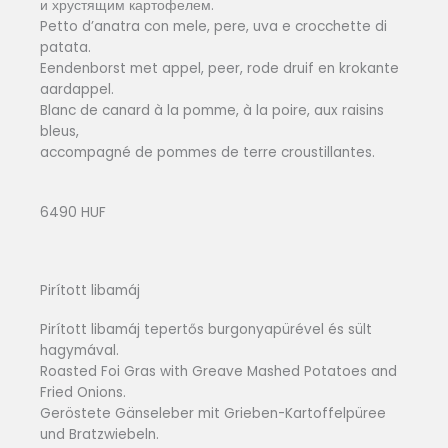
и хрустящим картофелем.
Petto d’anatra con mele, pere, uva e crocchette di
patata.
Eendenborst met appel, peer, rode druif en krokante
aardappel.
Blanc de canard à la pomme, à la poire, aux raisins
bleus,
accompagné de pommes de terre croustillantes.
6490 HUF
Pirított libamáj
Pirított libamáj tepertős burgonyapürével és sült
hagymával.
Roasted Foi Gras with Greave Mashed Potatoes and
Fried Onions.
Geröstete Gänseleber mit Grieben-Kartoffelpüree
und Bratzwiebeln.