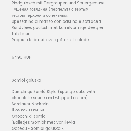
Rindgulasch mit Eiergraupen und Sauergemüse.
Тушеная говядина (пёрлёльт) с тертым
тестом тархоня и соленьями.
Spezzatino di manzo con pastina e sottaceti
Rundvlees goulash met korrelvormige deeg en
tafelzuur.
Ragout de bœuf avec pâtes et salade.
6490 HUF
Somlói galuska
Dumplings Somló Style (sponge cake with
chocolate sauce and whipped cream).
Somlauer Nockerln.
Шомлои галушка.
Gnocchi di somlo.
`Balletjes ‘Somlói’ met vanillevla.
Gâteau « Somlói galuska ».