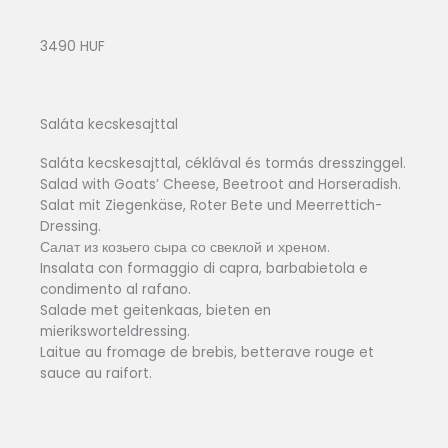
3490 HUF
Saláta kecskesajttal
Saláta kecskesajttal, céklával és tormás dresszinggel.
Salad with Goats’ Cheese, Beetroot and Horseradish.
Salat mit Ziegenkäse, Roter Bete und Meerrettich-
Dressing.
Салат из козьего сыра со свеклой и хреном.
Insalata con formaggio di capra, barbabietola e
condimento al rafano.
Salade met geitenkaas, bieten en
mieriksworteldressing.
Laitue au fromage de brebis, betterave rouge et
sauce au raifort.