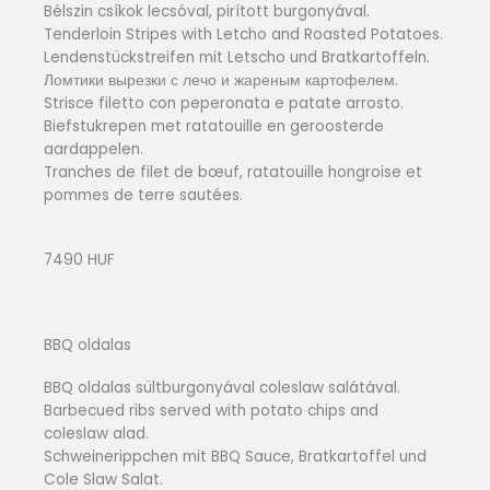
Bélszin csíkok lecsóval, pirított burgonyával.
Tenderloin Stripes with Letcho and Roasted Potatoes.
Lendenstückstreifen mit Letscho und Bratkartoffeln.
Ломтики вырезки с лечо и жареным картофелем.
Strisce filetto con peperonata e patate arrosto.
Biefstukrepen met ratatouille en geroosterde
aardappelen.
Tranches de filet de bœuf, ratatouille hongroise et
pommes de terre sautées.
7490 HUF
BBQ oldalas
BBQ oldalas sültburgonyával coleslaw salátával.
Barbecued ribs served with potato chips and
coleslaw alad.
Schweinerippchen mit BBQ Sauce, Bratkartoffel und
Cole Slaw Salat.