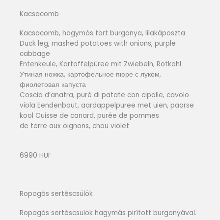
Kacsacomb
Kacsacomb, hagymás tört burgonya, lilakáposzta
Duck leg, mashed potatoes with onions, purple
cabbage
Entenkeule, Kartoffelpüree mit Zwiebeln, Rotkohl
Утиная ножка, картофельное пюре с луком,
фиолетовая капуста
Coscia d’anatra, purè di patate con cipolle, cavolo
viola Eendenbout, aardappelpuree met uien, paarse
kool Cuisse de canard, purée de pommes
de terre aux oignons, chou violet
6990 HUF
Ropogós sertéscsülök
Ropogós sertéscsülök hagymás pirított burgonyával.