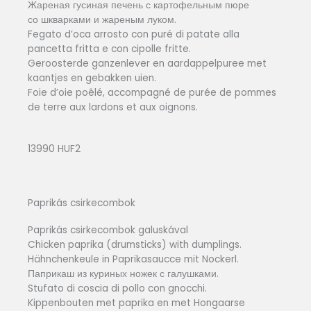
Жареная гусиная печень с картофельным пюре
со шкварками и жареным луком.
Fegato d’oca arrosto con puré di patate alla
pancetta fritta e con cipolle fritte.
Geroosterde ganzenlever en aardappelpuree met
kaantjes en gebakken uien.
Foie d’oie poêlé, accompagné de purée de pommes
de terre aux lardons et aux oignons.
13990 HUF2
Paprikás csirkecombok
Paprikás csirkecombok galuskával
Chicken paprika (drumsticks) with dumplings.
Hähnchenkeule in Paprikasaucce mit Nockerl.
Паприкаш из куриных ножек с галушками.
Stufato di coscia di pollo con gnocchi.
Kippenbouten met paprika en met Hongaarse