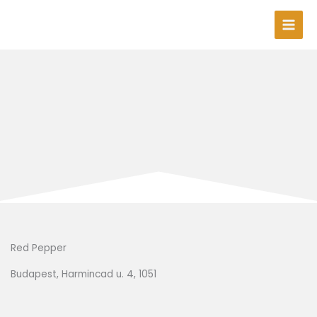
Skip
to
content
Red Pepper
Budapest, Harmincad u. 4, 1051