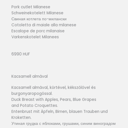
Pork cutlet Milanese
Schweinekotelett Milanese
Свиная котлета по-милански
Cotoletta di maiale alla milanese
Escalope de porc milanaise
Varkenskotelet Milanees
6990 HUF
Kacsamell almával
Kacsamell almával, körtével, kékszőlővel és
burgonyaropogóssal.
Duck Breast with Apples, Pears, Blue Grapes
and Potato Croquettes.
Entenbrust mit Äpfeln, Birnen, blauen Trauben und
Kroketten.
Утиная грудка с яблоками, грушами, синим виноградом