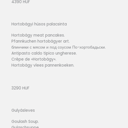
4390 HUF
Hortobágyi húsos palacsinta
Hortobágy meat pancakes.
Pfannkuchen hortobágyer art.
блинчики с мясом и под соусом По-хортобадьски.
Antipasto caldo tipico ungherese.
Crêpe de «Hortobágy».
Hortobágy vlees pannenkoeken.
3290 HUF
Gulyásleves
Goulash Soup.
Gulaschsuppe.