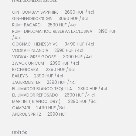
ITALKÜLÖNLEGESSÉGEK
GIN- BOMBAY SAPPHIRE 2690 HUF /4cl
GIN-HENDRICK’S GIN 3090 HUF /4cl
RUM- BACARDI 2590 HUF /4cl
RUM- DIPLOMATICO RESERVA EXCLUSIVA 3190 HUF
/4cl
COGNAC- HENESSY VS. 3490 HUF /4cl
VODKA-FINLANDIA 2590 HUF /4cl
VODKA- GREY GOOSE 3090 HUF /4cl
ZWACK UNICUM 2390 HUF /4cl
BECHEROVKA 2390 HUF /4cl
BAILEY’S 2390 HUF /4cl
JAGERMEISTER 2390 HUF /4cl
EL JIMADOR BLANCO TEQUILLA 2390 HUF /4cl
EL JIMADOR REPOSADO 2690 HUF /4 cl
MARTINI ( BIANCO, DRY,) 2390 HUF /8cl
CAMPARI 2490 HUF /8cl
APEROL SPRITZ 2990 HUF
ÜDÍTŐK