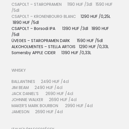
CSAPOLT – STAROPRAMEN 1190 HUF /3dl 1590 HUF
/5dl
CSAPOLT – KRONENBOURG BLANC
1290 HUF /0,25L
1890 HUF /5dl
CSAPOLT – Borsodi IPA 1390 HUF /3dl 1890 HUF
/5dl
ÜVEGES – STAROPRAMEN DARK 1590 HUF /5dl
ALKOHOLMENTES – STELLA ARTOIS
1290 HUF /0,33L
Somersby APPLE CIDER 13
90 HUF /0,33L
WHISKY
BALLANTINES 2490 HUF /4cl
JIM BEAM 2490 HUF /4cl
JACK DANIEL’S 2690 HUF /4cl
JOHNNIE WALKER 2690 HUF /4cl
MAKER’S MARK BOURBON 2990 HUF /4cl
JAMESON 2690 HUF /4cl