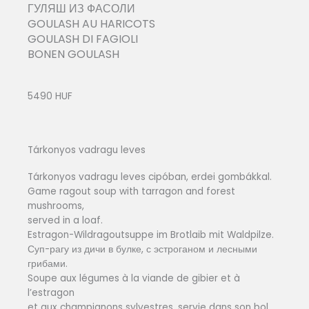
ГУЛЯШ ИЗ ФАСОЛИ
GOULASH AU HARICOTS
GOULASH DI FAGIOLI
BONEN GOULASH
5490 HUF
Tárkonyos vadragu leves
Tárkonyos vadragu leves cipóban, erdei gombákkal.
Game ragout soup with tarragon and forest
mushrooms,
served in a loaf.
Estragon-Wildragoutsuppe im Brotlaib mit Waldpilze.
Суп-рагу из дичи в булке, с эстроганом и лесными
грибами.
Soupe aux légumes à la viande de gibier et à
l’estragon
et aux champignons sylvestres, servie dans son bol