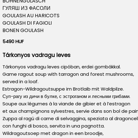
BOHNENGULASCH
ГУЛЯШ ИЗ ФАСОЛИ
GOULASH AU HARICOTS
GOULASH DI FAGIOLI
BONEN GOULASH
5490 HUF
Tárkonyos vadragu leves
Tárkonyos vadragu leves cipóban, erdei gombákkal.
Game ragout soup with tarragon and forest mushrooms,
served in a loaf.
Estragon-Wildragoutsuppe im Brotlaib mit Waldpilze.
Суп-рагу из дичи в булке, с эстроганом и лесными грибами.
Soupe aux légumes à la viande de gibier et à l’estragon
et aux champignons sylvestres, servie dans son bol de pain
Zuppa al ragú di carne di selvaggina, speziata al dragoncel
con funghi di bosco, servita in una pagnotta.
Wildragoutsoep met dragon in een broodje,