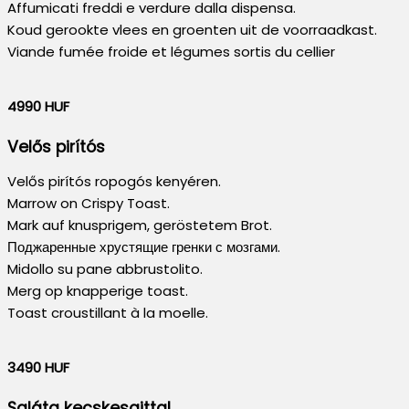
Affumicati freddi e verdure dalla dispensa.
Koud gerookte vlees en groenten uit de voorraadkast.
Viande fumée froide et légumes sortis du cellier
4990 HUF
Velős pirítós
Velős pirítós ropogós kenyéren.
Marrow on Crispy Toast.
Mark auf knusprigem, geröstetem Brot.
Поджаренные хрустящие гренки с мозгами.
Midollo su pane abbrustolito.
Merg op knapperige toast.
Toast croustillant à la moelle.
3490 HUF
Saláta kecskesajttal