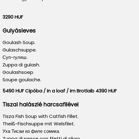
3290 HUF
Gulyásleves
Goulash Soup.
Gulaschsuppe.
Суп-гуляш.
Zuppa di gulash.
Goulashsoep.
Soupe goulache.
5490 HUF Cipóba / In a loaf / im Brotlaib 4390 HUF
Tiszai halászlé harcsafilével
Tisza Fish Soup with Catfish Fillet.
Theiß-Fischsuppe mit Welsfilet.
Уха Тисаи из филе сомика.
Zuppa di pesce con filetti di siluro.