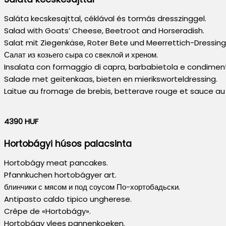
Saláta kecskesajttal, céklával és tormás dresszinggel.
Salad with Goats’ Cheese, Beetroot and Horseradish.
Salat mit Ziegenkäse, Roter Bete und Meerrettich-Dressing
Салат из козьего сыра со свеклой и хреном.
Insalata con formaggio di capra, barbabietola e condiment
Salade met geitenkaas, bieten en mieriksworteldressing.
Laitue au fromage de brebis, betterave rouge et sauce au r
4390 HUF
Hortobágyi húsos palacsinta
Hortobágy meat pancakes.
Pfannkuchen hortobágyer art.
блинчики с мясом и под соусом По-хортобадьски.
Antipasto caldo tipico ungherese.
Crêpe de «Hortobágy».
Hortobágy vlees pannenkoeken.