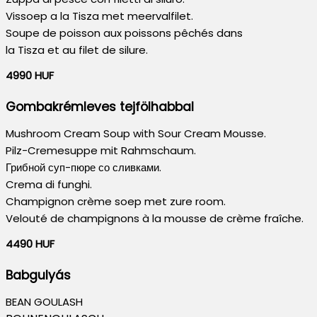
Vissoep a la Tisza met meervalfilet.
Soupe de poisson aux poissons pêchés dans
la Tisza et au filet de silure.
4990 HUF
Gombakrémleves tejfölhabbal
Mushroom Cream Soup with Sour Cream Mousse.
Pilz-Cremesuppe mit Rahmschaum.
Грибной суп-пюре со сливками.
Crema di funghi.
Champignon crème soep met zure room.
Velouté de champignons à la mousse de crème fraîche.
4490 HUF
Babgulyás
BEAN GOULASH