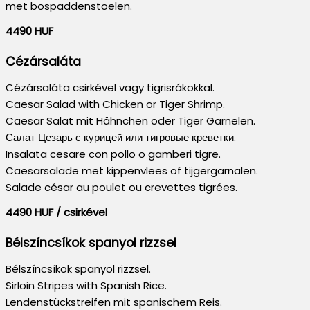
met bospaddenstoelen.
4490 HUF
Cézársaláta
Cézársaláta csirkével vagy tigrisrákokkal.
Caesar Salad with Chicken or Tiger Shrimp.
Caesar Salat mit Hähnchen oder Tiger Garnelen.
Салат Цезарь с курицей или тигровые креветки.
Insalata cesare con pollo o gamberi tigre.
Caesarsalade met kippenvlees of tijgergarnalen.
Salade césar au poulet ou crevettes tigrées.
4490 HUF / csirkével
Bélszíncsíkok spanyol rizzsel
Bélszíncsíkok spanyol rizzsel.
Sirloin Stripes with Spanish Rice.
Lendenstückstreifen mit spanischem Reis.