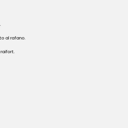
.
o al rafano.
aifort.