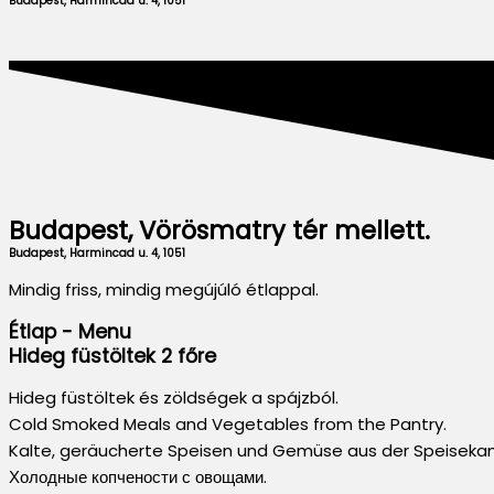
Budapest, Harmincad u. 4, 1051
Budapest, Vörösmatry tér mellett.
Budapest, Harmincad u. 4, 1051
Mindig friss, mindig megújúló étlappal.
Étlap - Menu
Hideg füstöltek 2 főre
Hideg füstöltek és zöldségek a spájzból.
Cold Smoked Meals and Vegetables from the Pantry.
Kalte, geräucherte Speisen und Gemüse aus der Speisek
Холодные копчености с овощами.