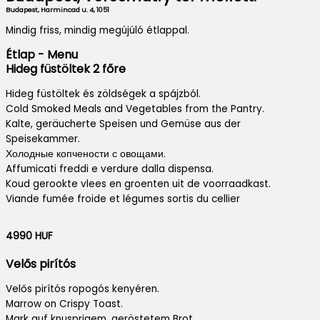
Budapest, Harmincad u. 4, 1051
Mindig friss, mindig megújúló étlappal.
Étlap - Menu
Hideg füstöltek 2 főre
Hideg füstöltek és zöldségek a spájzból.
Cold Smoked Meals and Vegetables from the Pantry.
Kalte, geräucherte Speisen und Gemüse aus der
Speisekammer.
Холодные копчености с овощами.
Affumicati freddi e verdure dalla dispensa.
Koud gerookte vlees en groenten uit de voorraadkast.
Viande fumée froide et légumes sortis du cellier
4990 HUF
Velős pirítós
Velős pirítós ropogós kenyéren.
Marrow on Crispy Toast.
Mark auf knusprigem, geröstetem Brot.