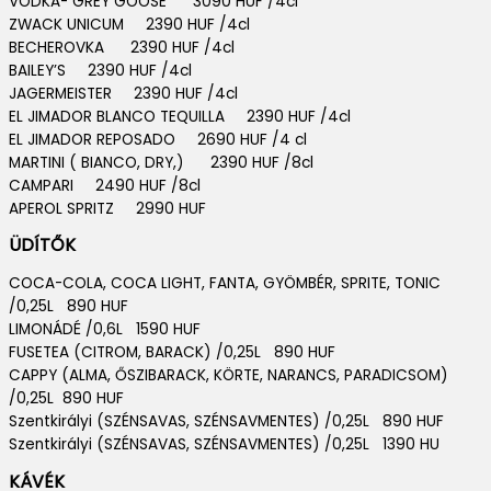
VODKA- GREY GOOSE 3090 HUF /4cl
ZWACK UNICUM 2390 HUF /4cl
BECHEROVKA 2390 HUF /4cl
BAILEY’S 2390 HUF /4cl
JAGERMEISTER 2390 HUF /4cl
EL JIMADOR BLANCO TEQUILLA 2390 HUF /4cl
EL JIMADOR REPOSADO 2690 HUF /4 cl
MARTINI ( BIANCO, DRY,) 2390 HUF /8cl
CAMPARI 2490 HUF /8cl
APEROL SPRITZ 2990 HUF
ÜDÍTŐK
COCA-COLA, COCA LIGHT, FANTA, GYÖMBÉR, SPRITE, TONIC
/0,25L 890 HUF
LIMONÁDÉ /0,6L 1590 HUF
FUSETEA (CITROM, BARACK) /0,25L 890 HUF
CAPPY (ALMA, ŐSZIBARACK, KÖRTE, NARANCS, PARADICSOM)
/0,25L 890 HUF
Szentkirályi (SZÉNSAVAS, SZÉNSAVMENTES) /0,25L 890 HUF
Szentkirályi (SZÉNSAVAS, SZÉNSAVMENTES) /0,25L 1390 HU
KÁVÉK