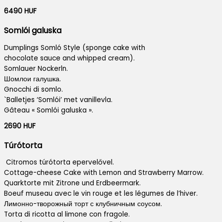
6490 HUF
Somlói galuska
Dumplings Somló Style (sponge cake with
chocolate sauce and whipped cream).
Somlauer Nockerln.
Шомлои галушка.
Gnocchi di somlo.
`Balletjes ‘Somlói’ met vanillevla.
Gâteau « Somlói galuska ».
2690 HUF
Túrótorta
Citromos túrótorta epervelővel.
Cottage-cheese Cake with Lemon and Strawberry Marrow.
Quarktorte mit Zitrone und Erdbeermark.
Boeuf museau avec le vin rouge et les légumes de l’hiver.
Лимонно-творожный торт с клубничным соусом.
Torta di ricotta al limone con fragole.