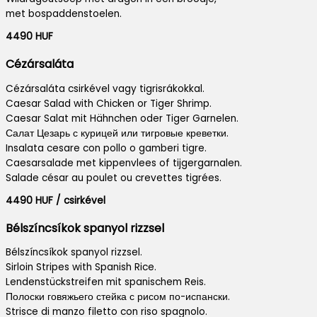
met bospaddenstoelen.
4490 HUF
Cézársaláta
Cézársaláta csirkével vagy tigrisrákokkal.
Caesar Salad with Chicken or Tiger Shrimp.
Caesar Salat mit Hähnchen oder Tiger Garnelen.
Салат Цезарь с курицей или тигровые креветки.
Insalata cesare con pollo o gamberi tigre.
Caesarsalade met kippenvlees of tijgergarnalen.
Salade césar au poulet ou crevettes tigrées.
4490 HUF / csirkével
Bélszíncsíkok spanyol rizzsel
Bélszíncsíkok spanyol rizzsel.
Sirloin Stripes with Spanish Rice.
Lendenstückstreifen mit spanischem Reis.
Полоски говяжьего стейка с рисом по-испански.
Strisce di manzo filetto con riso spagnolo.