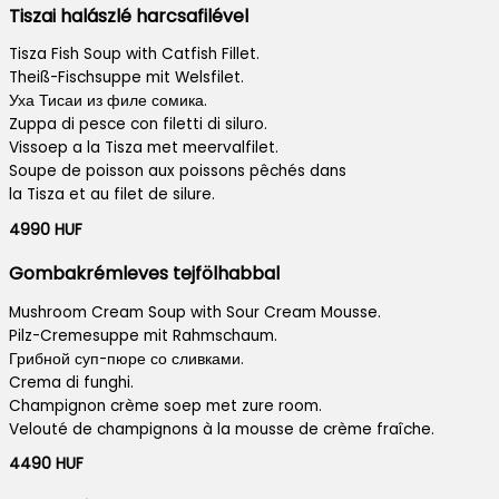
Tiszai halászlé harcsafilével
Tisza Fish Soup with Catfish Fillet.
Theiß-Fischsuppe mit Welsfilet.
Уха Тисаи из филе сомика.
Zuppa di pesce con filetti di siluro.
Vissoep a la Tisza met meervalfilet.
Soupe de poisson aux poissons pêchés dans
la Tisza et au filet de silure.
4990 HUF
Gombakrémleves tejfölhabbal
Mushroom Cream Soup with Sour Cream Mousse.
Pilz-Cremesuppe mit Rahmschaum.
Грибной суп-пюре со сливками.
Crema di funghi.
Champignon crème soep met zure room.
Velouté de champignons à la mousse de crème fraîche.
4490 HUF