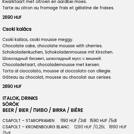
Kwarktaart met citroen en aardbei moes.
Tarte au citron au fromage frais et gélatine de fraises.
2690 HUF
Csoki kalács
Csoki kalács, csoki mousse meggy.
Chocolate cake, chocolate mousse with cherries.
Schokoladenkuchen, Schokoladenmousse mit Kirschen.
Шоколадный бисквит, шоколадный мусс с вишней.
Chocoladetaart, chocolademousse met kersen.
Torta al cioccolato, mousse al cioccolato con ciliegie.
Gâteau au chocolat, mousse au chocolat aux cerises.
2890 HUF
ITALOK, DRINKS
SÖRÖK
BEER / BIER / ПИВО / BIRRA / BIÈRE
CSAPOLT – STAROPRAMEN 1190 HUF /3dl 1590 HUF /5dl
CSAPOLT – KRONENBOURG BLANC
1290 HUF /0,25L 1890 HUF
/5dl