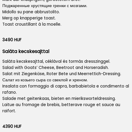
Поджаренные хрустящие гренки с мозгами.
Midollo su pane abbrustolito.
Merg op knapperige toast.
Toast croustillant à la moelle.
3490 HUF
Saláta kecskesajttal
Saláta kecskesajttal, céklával és tormás dresszinggel.
Salad with Goats’ Cheese, Beetroot and Horseradish.
Salat mit Ziegenkäse, Roter Bete und Meerrettich-Dressing.
Салат из козьего сыра со свеклой и хреном.
Insalata con formaggio di capra, barbabietola e condimento al
rafano.
Salade met geitenkaas, bieten en mieriksworteldressing.
Laitue au fromage de brebis, betterave rouge et sauce au
raifort.
4390 HUF