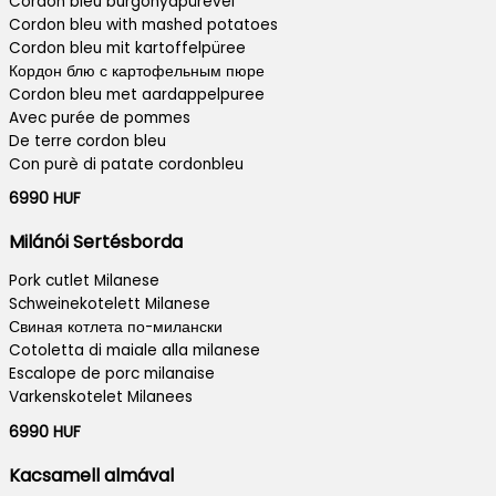
Cordon bleu burgonyapürével
Cordon bleu with mashed potatoes
Cordon bleu mit kartoffelpüree
Кордон блю с картофельным пюре
Cordon bleu met aardappelpuree
Avec purée de pommes
De terre cordon bleu
Con purè di patate cordonbleu
6990 HUF
Milánói Sertésborda
Pork cutlet Milanese
Schweinekotelett Milanese
Свиная котлета по-милански
Cotoletta di maiale alla milanese
Escalope de porc milanaise
Varkenskotelet Milanees
6990 HUF
Kacsamell almával