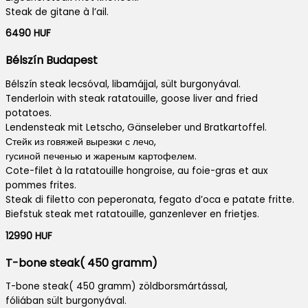
Steak de gitane à l’ail.
6490 HUF
Bélszín Budapest
Bélszín steak lecsóval, libamájjal, sült burgonyával.
Tenderloin with steak ratatouille, goose liver and fried
potatoes.
Lendensteak mit Letscho, Gänseleber und Bratkartoffel.
Стейк из говяжей вырезки с лечо,
гусиной печенью и жареным картофелем.
Cote-filet à la ratatouille hongroise, au foie-gras et aux
pommes frites.
Steak di filetto con peperonata, fegato d’oca e patate fritte.
Biefstuk steak met ratatouille, ganzenlever en frietjes.
12990 HUF
T-bone steak( 450 gramm)
T-bone steak( 450 gramm) zöldborsmártással,
fóliában sült burgonyával.