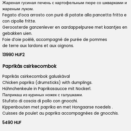
Жареная гусиная печень с картофельным пюре со шкварками и
жареным луком.
Fegato d’oca arrosto con puré di patate alla pancetta fritta e
con cipolle fritte.
Geroosterde ganzenlever en aardappelpuree met kaantjes en
gebakken uien.
Foie d’oie poêlé, accompagné de purée de pommes
de terre aux lardons et aux oignons.
13990 HUF2
Paprikás csirkecombok
Paprikás csirkecombok galuskával
Chicken paprika (drumsticks) with dumplings.
Hähnchenkeule in Paprikasaucce mit Nockerl.
Паприкаш из куриных ножек с галушками.
Stufato di coscia di pollo con gnocchi.
Kippenbouten met paprika en met Hongaarse noedels .
Cuisses de poulet au paprika accompagnées de gnocchis.
5490 HUF