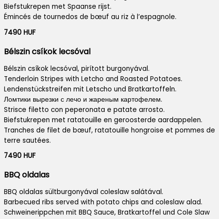
Biefstukrepen met Spaanse rijst.
Émincés de tournedos de bœuf au riz à l’espagnole.
7490 HUF
Bélszin csíkok lecsóval
Bélszin csíkok lecsóval, pirított burgonyával.
Tenderloin Stripes with Letcho and Roasted Potatoes.
Lendenstückstreifen mit Letscho und Bratkartoffeln.
Ломтики вырезки с лечо и жареным картофелем.
Strisce filetto con peperonata e patate arrosto.
Biefstukrepen met ratatouille en geroosterde aardappelen.
Tranches de filet de bœuf, ratatouille hongroise et pommes de
terre sautées.
7490 HUF
BBQ oldalas
BBQ oldalas sültburgonyával coleslaw salátával.
Barbecued ribs served with potato chips and coleslaw alad.
Schweinerippchen mit BBQ Sauce, Bratkartoffel und Cole Slaw