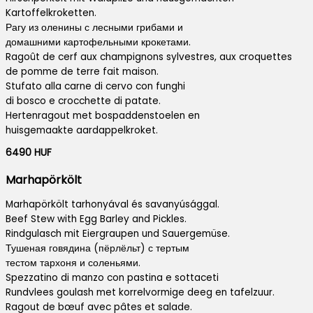
Kartoffelkroketten.
Рагу из оленины с лесными грибами и
домашними картофельными крокетами.
Ragoût de cerf aux champignons sylvestres, aux croquettes
de pomme de terre fait maison.
Stufato alla carne di cervo con funghi
di bosco e crocchette di patate.
Hertenragout met bospaddenstoelen en
huisgemaakte aardappelkroket.
6490 HUF
Marhapörkölt
Marhapörkölt tarhonyával és savanyúsággal.
Beef Stew with Egg Barley and Pickles.
Rindgulasch mit Eiergraupen und Sauergemüse.
Тушеная говядина (пёрлёльт) с тертым
тестом тархоня и соленьями.
Spezzatino di manzo con pastina e sottaceti
Rundvlees goulash met korrelvormige deeg en tafelzuur.
Ragout de bœuf avec pâtes et salade.