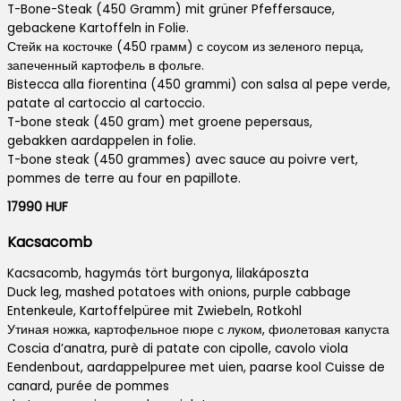
T-Bone-Steak (450 Gramm) mit grüner Pfeffersauce,
gebackene Kartoffeln in Folie.
Стейк на косточке (450 грамм) с соусом из зеленого перца,
запеченный картофель в фольге.
Bistecca alla fiorentina (450 grammi) con salsa al pepe verde,
patate al cartoccio al cartoccio.
T-bone steak (450 gram) met groene pepersaus,
gebakken aardappelen in folie.
T-bone steak (450 grammes) avec sauce au poivre vert,
pommes de terre au four en papillote.
17990 HUF
Kacsacomb
Kacsacomb, hagymás tört burgonya, lilakáposzta
Duck leg, mashed potatoes with onions, purple cabbage
Entenkeule, Kartoffelpüree mit Zwiebeln, Rotkohl
Утиная ножка, картофельное пюре с луком, фиолетовая капуста
Coscia d’anatra, purè di patate con cipolle, cavolo viola
Eendenbout, aardappelpuree met uien, paarse kool Cuisse de
canard, purée de pommes