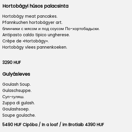
Hortobágyi húsos palacsinta
Hortobágy meat pancakes.
Pfannkuchen hortobágyer art.
блинчики с мясом и под соусом По-хортобадьски.
Antipasto caldo tipico ungherese.
Crêpe de «Hortobágy».
Hortobágy vlees pannenkoeken.
3290 HUF
Gulyásleves
Goulash Soup.
Gulaschsuppe.
Суп-гуляш.
Zuppa di gulash.
Goulashsoep.
Soupe goulache.
5490 HUF Cipóba / In a loaf / im Brotlaib 4390 HUF