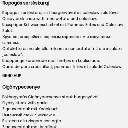
Ropogós sertéskaraj
Ropogós sertéskaraj sült burgonyával és coleslaw salátával.
Crispy pork chop with fried potato and coleslaw.
Knuspriger Schweineschnitzel mit Pommes Frites und Coleslaw
Salat.
Хрустящая корейка с жареным картофелем и капустным
салатом.
Cotoletta di maiale alla milanese con patate fritte e insalata
„coleslaw”.
Knapperige karbonade met frietjes en koolsalade.
Carré de porc croustillant, pommes frites et salade Coleslaw.
6990 HUF
Cigánypecsenye
Fokhagymás Cigánypecsenye steak burgonyával.
Gypsy steak with garlic.
Zigeunersteak mit Knoblauch.
Цыганский стейк с чесноком.
Bistecca alla zingara con aglio.
Zigeunersteak met knoflook.