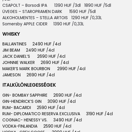
CSAPOLT – Borsodi IPA 1390 HUF /3dl 1890 HUF /5dl
ÜVEGES – STAROPRAMEN DARK 1590 HUF /5dl
ALKOHOLMENTES – STELLA ARTOIS
1290 HUF /0,33L
Somersby APPLE CIDER 13
90 HUF /0,33L
WHISKY
BALLANTINES 2490 HUF /4cl
JIM BEAM 2490 HUF /4cl
JACK DANIEL’S 2690 HUF /4cl
JOHNNIE WALKER 2690 HUF /4cl
MAKER’S MARK BOURBON 2990 HUF /4cl
JAMESON 2690 HUF /4cl
ITALKÜLÖNLEGESSÉGEK
GIN- BOMBAY SAPPHIRE 2690 HUF /4cl
GIN-HENDRICK’S GIN 3090 HUF /4cl
RUM- BACARDI 2590 HUF /4cl
RUM- DIPLOMATICO RESERVA EXCLUSIVA 3190 HUF /4cl
COGNAC- HENESSY VS. 3490 HUF /4cl
VODKA-FINLANDIA 2590 HUF /4cl