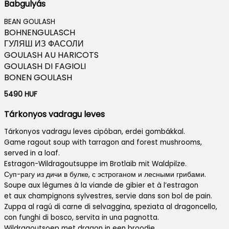
Babgulyás
BEAN GOULASH
BOHNENGULASCH
ГУЛЯШ ИЗ ФАСОЛИ
GOULASH AU HARICOTS
GOULASH DI FAGIOLI
BONEN GOULASH
5490 HUF
Tárkonyos vadragu leves
Tárkonyos vadragu leves cipóban, erdei gombákkal.
Game ragout soup with tarragon and forest mushrooms,
served in a loaf.
Estragon-Wildragoutsuppe im Brotlaib mit Waldpilze.
Суп-рагу из дичи в булке, с эстроганом и лесными грибами.
Soupe aux légumes à la viande de gibier et à l’estragon
et aux champignons sylvestres, servie dans son bol de pain.
Zuppa al ragú di carne di selvaggina, speziata al dragoncello,
con funghi di bosco, servita in una pagnotta.
Wildragoutsoep met dragon in een broodje,