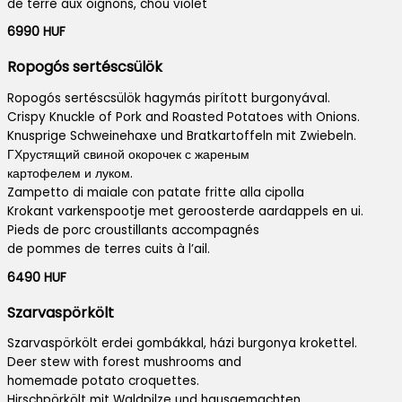
de terre aux oignons, chou violet
6990 HUF
Ropogós sertéscsülök
Ropogós sertéscsülök hagymás pirított burgonyával.
Crispy Knuckle of Pork and Roasted Potatoes with Onions.
Knusprige Schweinehaxe und Bratkartoffeln mit Zwiebeln.
ГХрустящий свиной окорочек с жареным
картофелем и луком.
Zampetto di maiale con patate fritte alla cipolla
Krokant varkenspootje met geroosterde aardappels en ui.
Pieds de porc croustillants accompagnés
de pommes de terres cuits à l’ail.
6490 HUF
Szarvaspörkölt
Szarvaspörkölt erdei gombákkal, házi burgonya krokettel.
Deer stew with forest mushrooms and
homemade potato croquettes.
Hirschpörkölt mit Waldpilze und hausgemachten