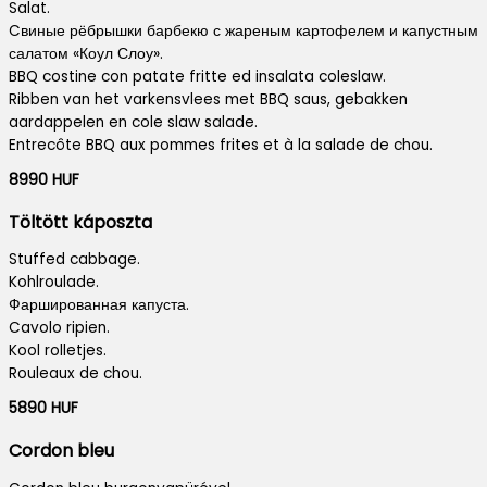
Salat.
Cвиные рёбрышки барбекю с жареным картофелем и капустным
салатом «Коул Слоу».
BBQ costine con patate fritte ed insalata coleslaw.
Ribben van het varkensvlees met BBQ saus, gebakken
aardappelen en cole slaw salade.
Entrecôte BBQ aux pommes frites et à la salade de chou.
8990 HUF
Töltött káposzta
Stuffed cabbage.
Kohlroulade.
Фаршированная капуста.
Cavolo ripien.
Kool rolletjes.
Rouleaux de chou.
5890 HUF
Cordon bleu