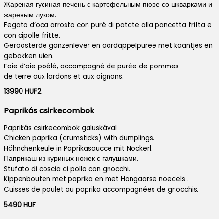
Жареная гусиная печень с картофельным пюре со шкварками и
жареным луком.
Fegato d’oca arrosto con puré di patate alla pancetta fritta e
con cipolle fritte.
Geroosterde ganzenlever en aardappelpuree met kaantjes en
gebakken uien.
Foie d’oie poêlé, accompagné de purée de pommes
de terre aux lardons et aux oignons.
13990 HUF2
Paprikás csirkecombok
Paprikás csirkecombok galuskával
Chicken paprika (drumsticks) with dumplings.
Hähnchenkeule in Paprikasaucce mit Nockerl.
Паприкаш из куриных ножек с галушками.
Stufato di coscia di pollo con gnocchi.
Kippenbouten met paprika en met Hongaarse noedels .
Cuisses de poulet au paprika accompagnées de gnocchis.
5490 HUF