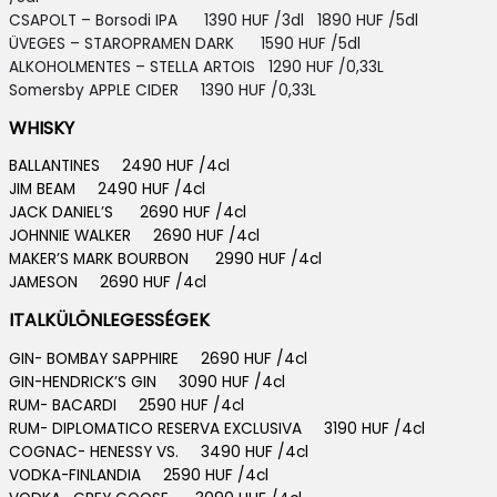
CSAPOLT – Borsodi IPA 1390 HUF /3dl 1890 HUF /5dl
ÜVEGES – STAROPRAMEN DARK 1590 HUF /5dl
ALKOHOLMENTES – STELLA ARTOIS
1290 HUF /0,33L
Somersby APPLE CIDER 13
90 HUF /0,33L
WHISKY
BALLANTINES 2490 HUF /4cl
JIM BEAM 2490 HUF /4cl
JACK DANIEL’S 2690 HUF /4cl
JOHNNIE WALKER 2690 HUF /4cl
MAKER’S MARK BOURBON 2990 HUF /4cl
JAMESON 2690 HUF /4cl
ITALKÜLÖNLEGESSÉGEK
GIN- BOMBAY SAPPHIRE 2690 HUF /4cl
GIN-HENDRICK’S GIN 3090 HUF /4cl
RUM- BACARDI 2590 HUF /4cl
RUM- DIPLOMATICO RESERVA EXCLUSIVA 3190 HUF /4cl
COGNAC- HENESSY VS. 3490 HUF /4cl
VODKA-FINLANDIA 2590 HUF /4cl