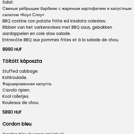
Salat.
Cвиные рёбрышки барбекю с жареным картофелем и капустным
салатом «Коул Слоу».
BBQ costine con patate fritte ed insalata coleslaw.
Ribben van het varkensvlees met BBQ saus, gebakken
aardappelen en cole slaw salade.
Entrecôte BBQ aux pommes frites et à la salade de chou.
8990 HUF
Töltött káposzta
Stuffed cabbage.
Kohlroulade.
Фаршированная капуста.
Cavolo ripien.
Kool rolletjes.
Rouleaux de chou.
5890 HUF
Cordon bleu