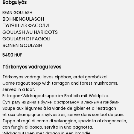
Babgulyás
BEAN GOULASH
BOHNENGULASCH
ГУЛЯШ ИЗ ФАСОЛИ
GOULASH AU HARICOTS
GOULASH DI FAGIOLI
BONEN GOULASH
5490 HUF
Tárkonyos vadragu leves
Tárkonyos vadragu leves cipóban, erdei gombákkal.
Game ragout soup with tarragon and forest mushrooms,
served in a loaf.
Estragon-Wildragoutsuppe im Brotlaib mit Waldpilze.
Суп-рагу из дичи в булке, с эстроганом и лесными грибами.
Soupe aux légumes à la viande de gibier et à l’estragon
et aux champignons sylvestres, servie dans son bol de pain.
Zuppa al ragú di carne di selvaggina, speziata al dragoncello,
con funghi di bosco, servita in una pagnotta.
Wildragoutsoep met dragon in een broodje,