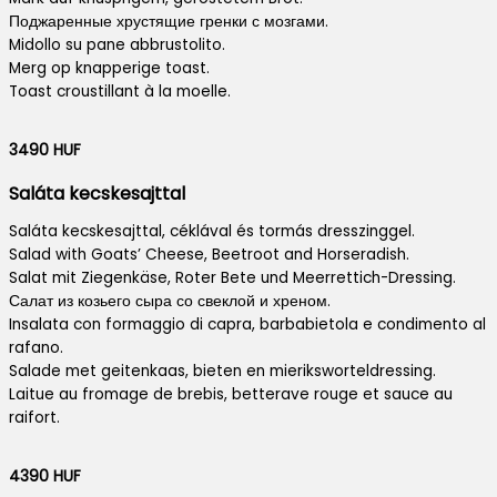
Поджаренные хрустящие гренки с мозгами.
Midollo su pane abbrustolito.
Merg op knapperige toast.
Toast croustillant à la moelle.
3490 HUF
Saláta kecskesajttal
Saláta kecskesajttal, céklával és tormás dresszinggel.
Salad with Goats’ Cheese, Beetroot and Horseradish.
Salat mit Ziegenkäse, Roter Bete und Meerrettich-Dressing.
Салат из козьего сыра со свеклой и хреном.
Insalata con formaggio di capra, barbabietola e condimento al
rafano.
Salade met geitenkaas, bieten en mieriksworteldressing.
Laitue au fromage de brebis, betterave rouge et sauce au
raifort.
4390 HUF