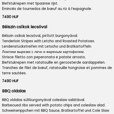
Biefstukrepen met Spaanse rijst.
Émincés de tournedos de bœuf au riz à l’espagnole.
7490 HUF
Bélszin csíkok lecsóval
Bélszin csíkok lecsóval, pirított burgonyával.
Tenderloin Stripes with Letcho and Roasted Potatoes.
Lendenstückstreifen mit Letscho und Bratkartoffeln.
Ломтики вырезки с лечо и жареным картофелем.
Strisce filetto con peperonata e patate arrosto.
Biefstukrepen met ratatouille en geroosterde aardappelen.
Tranches de filet de bœuf, ratatouille hongroise et pommes de
terre sautées.
7490 HUF
BBQ oldalas
BBQ oldalas sültburgonyával coleslaw salátával.
Barbecued ribs served with potato chips and coleslaw alad.
Schweinerippchen mit BBQ Sauce, Bratkartoffel und Cole Slaw