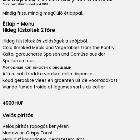
Budapest, Harmincad u. 4, 1051
Mindig friss, mindig megújúló étlappal.
Étlap - Menu
Hideg füstöltek 2 főre
Hideg füstöltek és zöldségek a spájzból.
Cold Smoked Meals and Vegetables from the Pantry.
Kalte, geräucherte Speisen und Gemüse aus der
Speisekammer.
Холодные копчености с овощами.
Affumicati freddi e verdure dalla dispensa.
Koud gerookte vlees en groenten uit de voorraadkast.
Viande fumée froide et légumes sortis du cellier
4990 HUF
Velős pirítós
Velős pirítós ropogós kenyéren.
Marrow on Crispy Toast.
Mark auf knusprigem, geröstetem Brot.