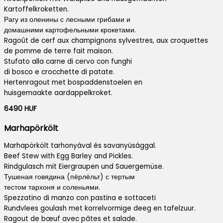
Kartoffelkroketten.
Рагу из оленины с лесными грибами и
домашними картофельными крокетами.
Ragoût de cerf aux champignons sylvestres, aux croquettes
de pomme de terre fait maison.
Stufato alla carne di cervo con funghi
di bosco e crocchette di patate.
Hertenragout met bospaddenstoelen en
huisgemaakte aardappelkroket.
6490 HUF
Marhapörkölt
Marhapörkölt tarhonyával és savanyúsággal.
Beef Stew with Egg Barley and Pickles.
Rindgulasch mit Eiergraupen und Sauergemüse.
Тушеная говядина (пёрлёльт) с тертым
тестом тархоня и соленьями.
Spezzatino di manzo con pastina e sottaceti
Rundvlees goulash met korrelvormige deeg en tafelzuur.
Ragout de bœuf avec pâtes et salade.