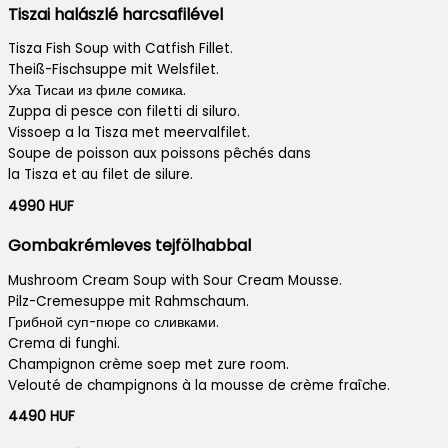
Tiszai halászlé harcsafilével
Tisza Fish Soup with Catfish Fillet.
Theiß-Fischsuppe mit Welsfilet.
Уха Тисаи из филе сомика.
Zuppa di pesce con filetti di siluro.
Vissoep a la Tisza met meervalfilet.
Soupe de poisson aux poissons pêchés dans
la Tisza et au filet de silure.
4990 HUF
Gombakrémleves tejfölhabbal
Mushroom Cream Soup with Sour Cream Mousse.
Pilz-Cremesuppe mit Rahmschaum.
Грибной суп-пюре со сливками.
Crema di funghi.
Champignon crème soep met zure room.
Velouté de champignons à la mousse de crème fraîche.
4490 HUF