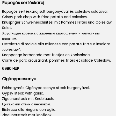
Ropogós sertéskaraj
Ropogós sertéskaraj sült burgonyával és coleslaw salátával.
Crispy pork chop with fried potato and coleslaw.
Knuspriger Schweineschnitzel mit Pommes Frites und Coleslaw
Salat.
Хрустящая корейка с жареным картофелем и капустным
салатом.
Cotoletta di maiale alla milanese con patate fritte e insalata
„coleslaw”.
Knapperige karbonade met frietjes en koolsalade.
Carré de porc croustillant, pommes frites et salade Coleslaw.
6990 HUF
Cigánypecsenye
Fokhagymás Cigánypecsenye steak burgonyával.
Gypsy steak with garlic.
Zigeunersteak mit Knoblauch.
Цыганский стейк с чесноком.
Bistecca alla zingara con aglio.
Zigeunersteak met knoflook.