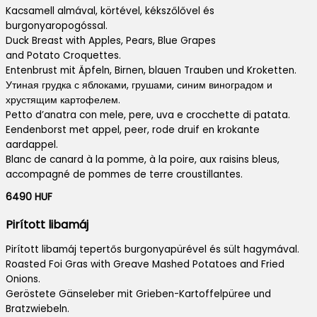
Kacsamell almával, körtével, kékszőlővel és
burgonyaropogóssal.
Duck Breast with Apples, Pears, Blue Grapes
and Potato Croquettes.
Entenbrust mit Äpfeln, Birnen, blauen Trauben und Kroketten.
Утиная грудка с яблоками, грушами, синим виноградом и
хрустящим картофелем.
Petto d’anatra con mele, pere, uva e crocchette di patata.
Eendenborst met appel, peer, rode druif en krokante
aardappel.
Blanc de canard à la pomme, à la poire, aux raisins bleus,
accompagné de pommes de terre croustillantes.
6490 HUF
Pirított libamáj
Pirított libamáj tepertős burgonyapürével és sült hagymával.
Roasted Foi Gras with Greave Mashed Potatoes and Fried
Onions.
Geröstete Gänseleber mit Grieben-Kartoffelpüree und
Bratzwiebeln.