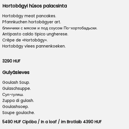
Hortobágyi húsos palacsinta
Hortobágy meat pancakes.
Pfannkuchen hortobágyer art.
блинчики с мясом и под соусом По-хортобадьски.
Antipasto caldo tipico ungherese.
Crêpe de «Hortobágy».
Hortobágy vlees pannenkoeken.
3290 HUF
Gulyásleves
Goulash Soup.
Gulaschsuppe.
Суп-гуляш.
Zuppa di gulash.
Goulashsoep.
Soupe goulache.
5490 HUF Cipóba / In a loaf / im Brotlaib 4390 HUF