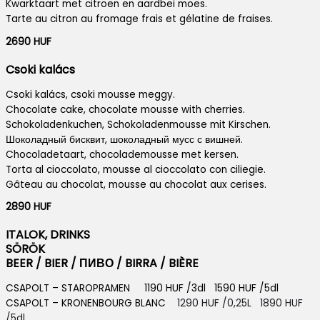
Kwarktaart met citroen en aardbei moes.
Tarte au citron au fromage frais et gélatine de fraises.
2690 HUF
Csoki kalács
Csoki kalács, csoki mousse meggy.
Chocolate cake, chocolate mousse with cherries.
Schokoladenkuchen, Schokoladenmousse mit Kirschen.
Шоколадный бисквит, шоколадный мусс с вишней.
Chocoladetaart, chocolademousse met kersen.
Torta al cioccolato, mousse al cioccolato con ciliegie.
Gâteau au chocolat, mousse au chocolat aux cerises.
2890 HUF
ITALOK, DRINKS
SÖRÖK
BEER / BIER / ПИВО / BIRRA / BIÈRE
CSAPOLT – STAROPRAMEN 1190 HUF /3dl 1590 HUF /5dl
CSAPOLT – KRONENBOURG BLANC
1290 HUF /0,25L 1890 HUF
/5dl