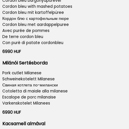
Cordon bleu burgonyapürével
Cordon bleu with mashed potatoes
Cordon bleu mit kartoffelpüree
Кордон блю с картофельным пюре
Cordon bleu met aardappelpuree
Avec purée de pommes
De terre cordon bleu
Con purè di patate cordonbleu
6990 HUF
Milánói Sertésborda
Pork cutlet Milanese
Schweinekotelett Milanese
Свиная котлета по-милански
Cotoletta di maiale alla milanese
Escalope de porc milanaise
Varkenskotelet Milanees
6990 HUF
Kacsamell almával