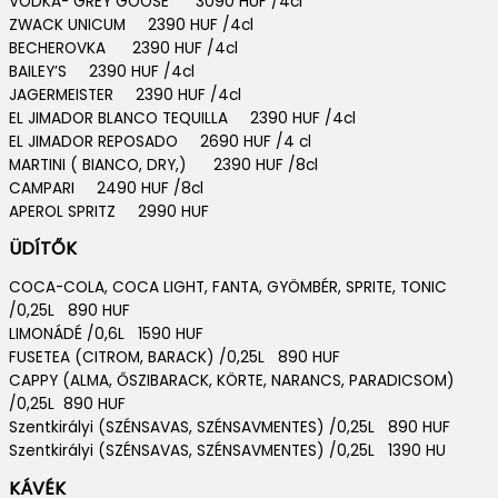
VODKA- GREY GOOSE 3090 HUF /4cl
ZWACK UNICUM 2390 HUF /4cl
BECHEROVKA 2390 HUF /4cl
BAILEY’S 2390 HUF /4cl
JAGERMEISTER 2390 HUF /4cl
EL JIMADOR BLANCO TEQUILLA 2390 HUF /4cl
EL JIMADOR REPOSADO 2690 HUF /4 cl
MARTINI ( BIANCO, DRY,) 2390 HUF /8cl
CAMPARI 2490 HUF /8cl
APEROL SPRITZ 2990 HUF
ÜDÍTŐK
COCA-COLA, COCA LIGHT, FANTA, GYÖMBÉR, SPRITE, TONIC
/0,25L 890 HUF
LIMONÁDÉ /0,6L 1590 HUF
FUSETEA (CITROM, BARACK) /0,25L 890 HUF
CAPPY (ALMA, ŐSZIBARACK, KÖRTE, NARANCS, PARADICSOM)
/0,25L 890 HUF
Szentkirályi (SZÉNSAVAS, SZÉNSAVMENTES) /0,25L 890 HUF
Szentkirályi (SZÉNSAVAS, SZÉNSAVMENTES) /0,25L 1390 HU
KÁVÉK