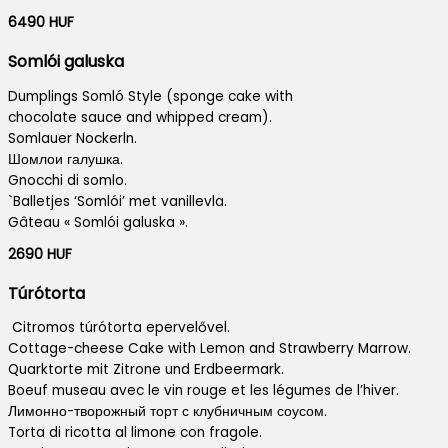
6490 HUF
Somlói galuska
Dumplings Somló Style (sponge cake with
chocolate sauce and whipped cream).
Somlauer Nockerln.
Шомлои галушка.
Gnocchi di somlo.
`Balletjes ‘Somlói’ met vanillevla.
Gâteau « Somlói galuska ».
2690 HUF
Túrótorta
Citromos túrótorta epervelővel.
Cottage-cheese Cake with Lemon and Strawberry Marrow.
Quarktorte mit Zitrone und Erdbeermark.
Boeuf museau avec le vin rouge et les légumes de l’hiver.
Лимонно-творожный торт с клубничным соусом.
Torta di ricotta al limone con fragole.