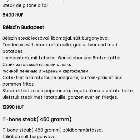
Steak de gitane à l’ail.
6490 HUF
Bélszín Budapest
Bélszín steak lecsóval, libamájjal, sült burgonyával.
Tenderloin with steak ratatouille, goose liver and fried
potatoes.
Lendensteak mit Letscho, Gänseleber und Bratkartoffel.
Стейк из говяжей вырезки с лечо,
гусиной печенью и жареным картофелем.
Cote-filet à la ratatouille hongroise, au foie-gras et aux
pommes frites.
Steak di filetto con peperonata, fegato d’oca e patate fritte.
Biefstuk steak met ratatouille, ganzenlever en frietjes.
12990 HUF
T-bone steak( 450 gramm)
T-bone steak( 450 gramm) zöldborsmártással,
fóliában sült burgonyával.