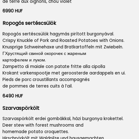
de terre aux oignons, chou violet
6990 HUF
Ropogós sertéscsülök
Ropogós sertéscsülök hagymás pirított burgonyával.
Crispy Knuckle of Pork and Roasted Potatoes with Onions.
Knusprige Schweinehaxe und Bratkartoffeln mit Zwiebeln.
ГХрустящий свиной окорочек с жареным
картофелем и луком.
Zampetto di maiale con patate fritte alla cipolla
Krokant varkenspootje met geroosterde aardappels en ui.
Pieds de porc croustillants accompagnés
de pommes de terres cuits à l’ail.
6490 HUF
Szarvaspörkölt
Szarvaspörkölt erdei gombákkal, házi burgonya krokettel.
Deer stew with forest mushrooms and
homemade potato croquettes.
Hirschpörkölt mit Waldpilze und hausgemachten