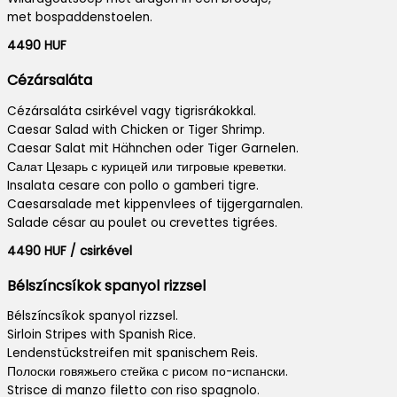
met bospaddenstoelen.
4490 HUF
Cézársaláta
Cézársaláta csirkével vagy tigrisrákokkal.
Caesar Salad with Chicken or Tiger Shrimp.
Caesar Salat mit Hähnchen oder Tiger Garnelen.
Салат Цезарь с курицей или тигровые креветки.
Insalata cesare con pollo o gamberi tigre.
Caesarsalade met kippenvlees of tijgergarnalen.
Salade césar au poulet ou crevettes tigrées.
4490 HUF / csirkével
Bélszíncsíkok spanyol rizzsel
Bélszíncsíkok spanyol rizzsel.
Sirloin Stripes with Spanish Rice.
Lendenstückstreifen mit spanischem Reis.
Полоски говяжьего стейка с рисом по-испански.
Strisce di manzo filetto con riso spagnolo.