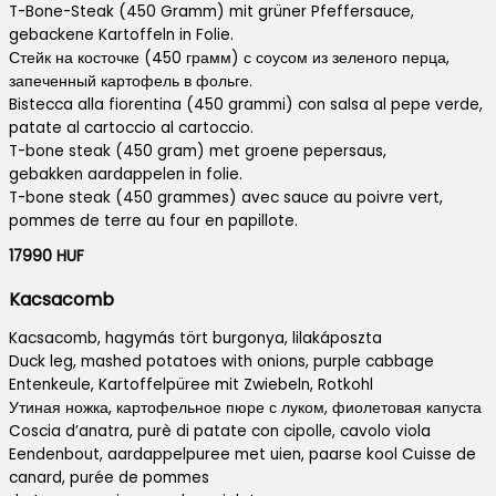
T-Bone-Steak (450 Gramm) mit grüner Pfeffersauce,
gebackene Kartoffeln in Folie.
Стейк на косточке (450 грамм) с соусом из зеленого перца,
запеченный картофель в фольге.
Bistecca alla fiorentina (450 grammi) con salsa al pepe verde,
patate al cartoccio al cartoccio.
T-bone steak (450 gram) met groene pepersaus,
gebakken aardappelen in folie.
T-bone steak (450 grammes) avec sauce au poivre vert,
pommes de terre au four en papillote.
17990 HUF
Kacsacomb
Kacsacomb, hagymás tört burgonya, lilakáposzta
Duck leg, mashed potatoes with onions, purple cabbage
Entenkeule, Kartoffelpüree mit Zwiebeln, Rotkohl
Утиная ножка, картофельное пюре с луком, фиолетовая капуста
Coscia d’anatra, purè di patate con cipolle, cavolo viola
Eendenbout, aardappelpuree met uien, paarse kool Cuisse de
canard, purée de pommes