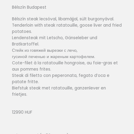
Bélszín Budapest
Bélszín steak lecsóval, libamájjal, sült burgonyával.
Tenderloin with steak ratatouille, goose liver and fried
potatoes.
Lendensteak mit Letscho, Gänseleber und
Bratkartoffel.
Стейк из говяжей вырезки с лечо,
гусиной печенью и жареным картофелем.
Cote-filet à la ratatouille hongroise, au foie-gras et
aux pommes frites.
Steak di filetto con peperonata, fegato d’oca e
patate fritte.
Biefstuk steak met ratatouille, ganzenlever en
frietjes.
12990 HUF