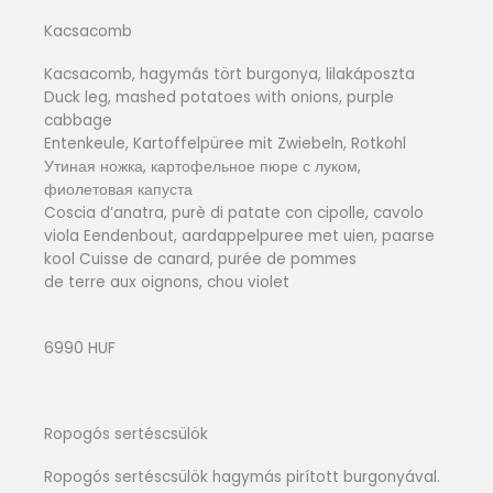
Kacsacomb
Kacsacomb, hagymás tört burgonya, lilakáposzta
Duck leg, mashed potatoes with onions, purple
cabbage
Entenkeule, Kartoffelpüree mit Zwiebeln, Rotkohl
Утиная ножка, картофельное пюре с луком,
фиолетовая капуста
Coscia d’anatra, purè di patate con cipolle, cavolo
viola Eendenbout, aardappelpuree met uien, paarse
kool Cuisse de canard, purée de pommes
de terre aux oignons, chou violet
6990 HUF
Ropogós sertéscsülök
Ropogós sertéscsülök hagymás pirított burgonyával.