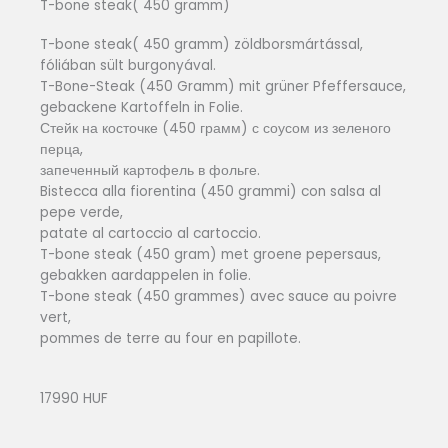
T-bone steak( 450 gramm)
T-bone steak( 450 gramm) zöldborsmártással,
fóliában sült burgonyával.
T-Bone-Steak (450 Gramm) mit grüner Pfeffersauce,
gebackene Kartoffeln in Folie.
Стейк на косточке (450 грамм) с соусом из зеленого
перца,
запеченный картофель в фольге.
Bistecca alla fiorentina (450 grammi) con salsa al
pepe verde,
patate al cartoccio al cartoccio.
T-bone steak (450 gram) met groene pepersaus,
gebakken aardappelen in folie.
T-bone steak (450 grammes) avec sauce au poivre
vert,
pommes de terre au four en papillote.
17990 HUF