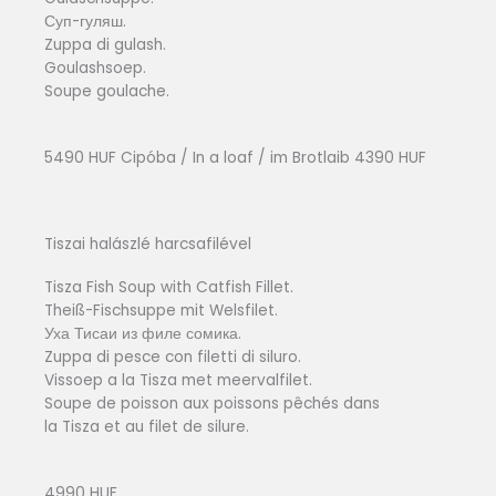
Суп-гуляш.
Zuppa di gulash.
Goulashsoep.
Soupe goulache.
5490 HUF Cipóba / In a loaf / im Brotlaib 4390 HUF
Tiszai halászlé harcsafilével
Tisza Fish Soup with Catfish Fillet.
Theiß-Fischsuppe mit Welsfilet.
Уха Тисаи из филе сомика.
Zuppa di pesce con filetti di siluro.
Vissoep a la Tisza met meervalfilet.
Soupe de poisson aux poissons pêchés dans
la Tisza et au filet de silure.
4990 HUF