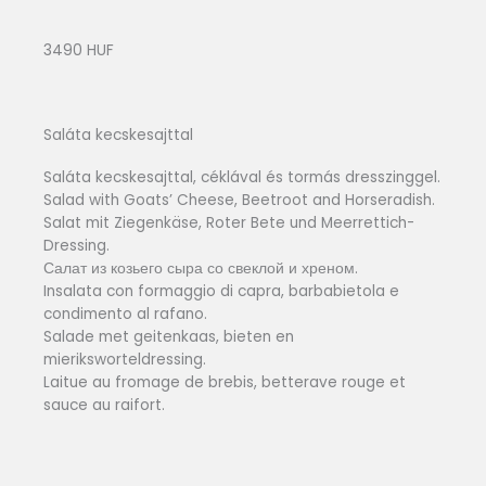
3490 HUF
Saláta kecskesajttal
Saláta kecskesajttal, céklával és tormás dresszinggel.
Salad with Goats’ Cheese, Beetroot and Horseradish.
Salat mit Ziegenkäse, Roter Bete und Meerrettich-
Dressing.
Салат из козьего сыра со свеклой и хреном.
Insalata con formaggio di capra, barbabietola e
condimento al rafano.
Salade met geitenkaas, bieten en
mieriksworteldressing.
Laitue au fromage de brebis, betterave rouge et
sauce au raifort.