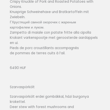
Crispy Knuckle of Pork and Roasted Potatoes with
Onions.
Knusprige Schweinehaxe und Bratkartoffeln mit
Zwiebeln.
ГХрустящий свиной окорочек с жареным
картофелем и луком.
Zampetto di maiale con patate fritte alla cipolla
Krokant varkenspootje met geroosterde aardappels
en ui.
Pieds de porc croustillants accompagnés
de pommes de terres cuits à l’ail.
6490 HUF
Szarvaspörkölt
Szarvaspörkölt erdei gombákkal, házi burgonya
krokettel.
Deer stew with forest mushrooms and