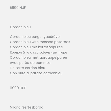
5890 HUF
Cordon bleu
Cordon bleu burgonyapürével
Cordon bleu with mashed potatoes
Cordon bleu mit kartoffelpüree
Кордон блю с картофельным пюре
Cordon bleu met aardappelpuree
Avec purée de pommes
De terre cordon bleu
Con purè di patate cordonbleu
6990 HUF
Milánói Sertésborda