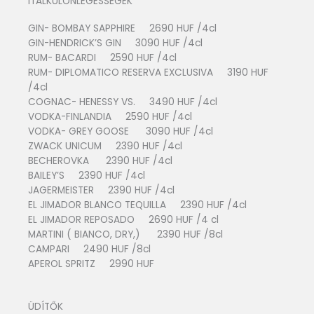
ITALKÜLÖNLEGESSÉGEK
GIN- BOMBAY SAPPHIRE 2690 HUF /4cl
GIN-HENDRICK’S GIN 3090 HUF /4cl
RUM- BACARDI 2590 HUF /4cl
RUM- DIPLOMATICO RESERVA EXCLUSIVA 3190 HUF
/4cl
COGNAC- HENESSY VS. 3490 HUF /4cl
VODKA-FINLANDIA 2590 HUF /4cl
VODKA- GREY GOOSE 3090 HUF /4cl
ZWACK UNICUM 2390 HUF /4cl
BECHEROVKA 2390 HUF /4cl
BAILEY’S 2390 HUF /4cl
JAGERMEISTER 2390 HUF /4cl
EL JIMADOR BLANCO TEQUILLA 2390 HUF /4cl
EL JIMADOR REPOSADO 2690 HUF /4 cl
MARTINI ( BIANCO, DRY,) 2390 HUF /8cl
CAMPARI 2490 HUF /8cl
APEROL SPRITZ 2990 HUF
ÜDÍTŐK