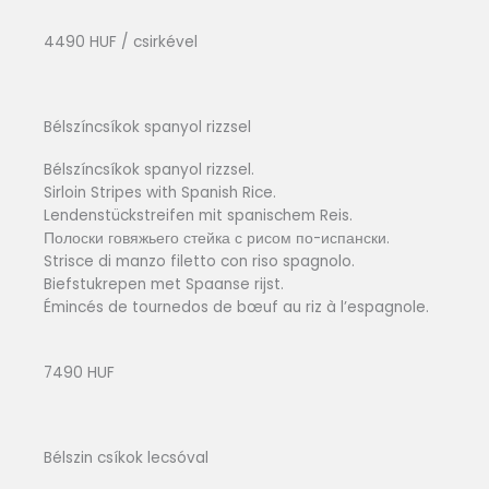
4490 HUF / csirkével
Bélszíncsíkok spanyol rizzsel
Bélszíncsíkok spanyol rizzsel.
Sirloin Stripes with Spanish Rice.
Lendenstückstreifen mit spanischem Reis.
Полоски говяжьего стейка с рисом по-испански.
Strisce di manzo filetto con riso spagnolo.
Biefstukrepen met Spaanse rijst.
Émincés de tournedos de bœuf au riz à l’espagnole.
7490 HUF
Bélszin csíkok lecsóval