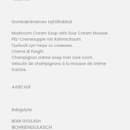
Gombakrémleves tejfölhabbal
Mushroom Cream Soup with Sour Cream Mousse.
Pilz-Cremesuppe mit Rahmschaum.
Грибной суп-пюре со сливками.
Crema di funghi.
Champignon crème soep met zure room.
Velouté de champignons à la mousse de crème
fraîche.
4490 HUF
Babgulyás
BEAN GOULASH
BOHNENGULASCH