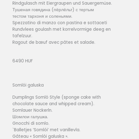
Rindgulasch mit Eiergraupen und Sauergemüse.
Тушеная говядина (пёрлёльт) с тертым
тестом тархоня и соленьями.
Spezzatino di manzo con pastina e sottaceti
Rundvlees goulash met korrelvormige deeg en
tafelzuur.
Ragout de bœuf avec pâtes et salade.
6490 HUF
Somlói galuska
Dumplings Somló Style (sponge cake with
chocolate sauce and whipped cream).
Somlauer Nockerln.
Шомлои галушка.
Gnocchi di somlo.
`Balletjes ‘Somlói’ met vanillevla.
Gâteau « Somlói galuska ».