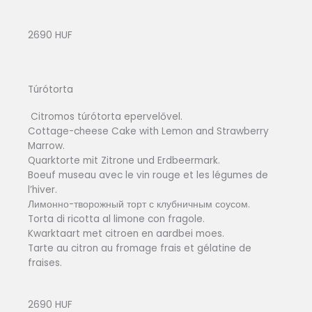
2690 HUF
Túrótorta
Citromos túrótorta epervelővel.
Cottage-cheese Cake with Lemon and Strawberry
Marrow.
Quarktorte mit Zitrone und Erdbeermark.
Boeuf museau avec le vin rouge et les légumes de
l’hiver.
Лимонно-творожный торт с клубничным соусом.
Torta di ricotta al limone con fragole.
Kwarktaart met citroen en aardbei moes.
Tarte au citron au fromage frais et gélatine de
fraises.
2690 HUF