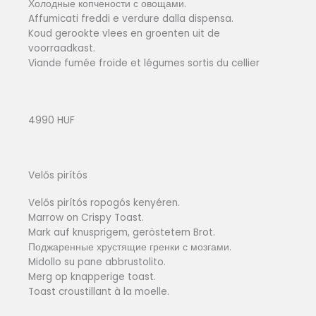
Холодные копчености с овощами.
Affumicati freddi e verdure dalla dispensa.
Koud gerookte vlees en groenten uit de
voorraadkast.
Viande fumée froide et légumes sortis du cellier
4990 HUF
Velős pirítós
Velős pirítós ropogós kenyéren.
Marrow on Crispy Toast.
Mark auf knusprigem, geröstetem Brot.
Поджаренные хрустящие гренки с мозгами.
Midollo su pane abbrustolito.
Merg op knapperige toast.
Toast croustillant à la moelle.