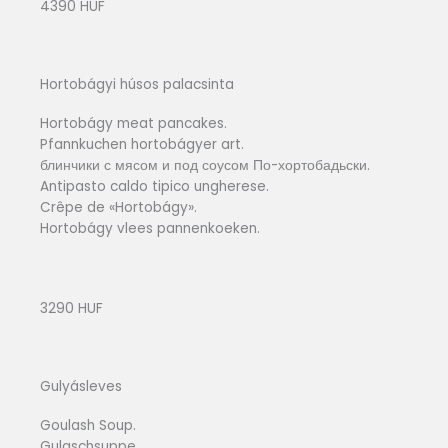
4390 HUF
Hortobágyi húsos palacsinta
Hortobágy meat pancakes.
Pfannkuchen hortobágyer art.
блинчики с мясом и под соусом По-хортобадьски.
Antipasto caldo tipico ungherese.
Crêpe de «Hortobágy».
Hortobágy vlees pannenkoeken.
3290 HUF
Gulyásleves
Goulash Soup.
Gulaschsuppe.