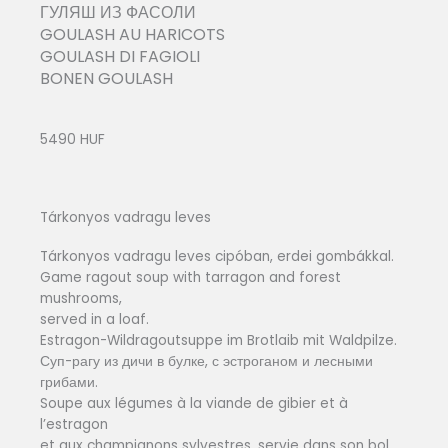
ГУЛЯШ ИЗ ФАСОЛИ
GOULASH AU HARICOTS
GOULASH DI FAGIOLI
BONEN GOULASH
5490 HUF
Tárkonyos vadragu leves
Tárkonyos vadragu leves cipóban, erdei gombákkal.
Game ragout soup with tarragon and forest
mushrooms,
served in a loaf.
Estragon-Wildragoutsuppe im Brotlaib mit Waldpilze.
Суп-рагу из дичи в булке, с эстроганом и лесными
грибами.
Soupe aux légumes à la viande de gibier et à
l’estragon
et aux champignons sylvestres, servie dans son bol