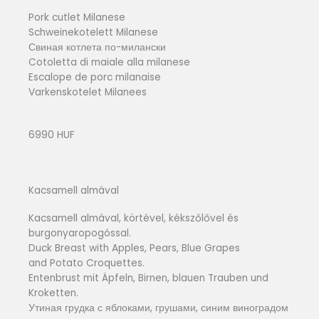
Pork cutlet Milanese
Schweinekotelett Milanese
Свиная котлета по-милански
Cotoletta di maiale alla milanese
Escalope de porc milanaise
Varkenskotelet Milanees
6990 HUF
Kacsamell almával
Kacsamell almával, körtével, kékszőlővel és
burgonyaropogóssal.
Duck Breast with Apples, Pears, Blue Grapes
and Potato Croquettes.
Entenbrust mit Äpfeln, Birnen, blauen Trauben und
Kroketten.
Утиная грудка с яблоками, грушами, синим виноградом