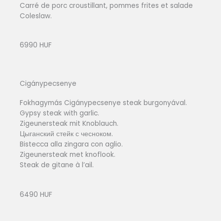
Carré de porc croustillant, pommes frites et salade
Coleslaw.
6990 HUF
Cigánypecsenye
Fokhagymás Cigánypecsenye steak burgonyával.
Gypsy steak with garlic.
Zigeunersteak mit Knoblauch.
Цыганский стейк с чесноком.
Bistecca alla zingara con aglio.
Zigeunersteak met knoflook.
Steak de gitane à l’ail.
6490 HUF