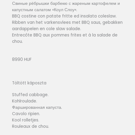
Cвиные рёбрышки барбекю с жареным картофелем и
капустным салатом «Коул Слоу».
BBQ costine con patate fritte ed insalata coleslaw.
Ribben van het varkensvlees met BBQ saus, gebakken
aardappelen en cole slaw salade.
Entrecôte BBQ aux pommes frites et à la salade de
chou.
8990 HUF
Töltött káposzta
Stuffed cabbage.
Kohlroulade.
Фаршированная капуста.
Cavolo ripien.
Kool rolletjes.
Rouleaux de chou.