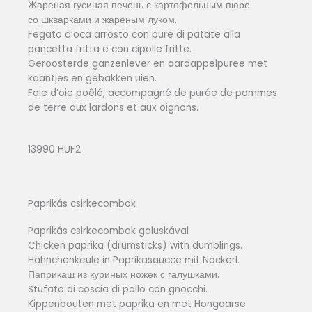
Жареная гусиная печень с картофельным пюре
со шкварками и жареным луком.
Fegato d’oca arrosto con puré di patate alla
pancetta fritta e con cipolle fritte.
Geroosterde ganzenlever en aardappelpuree met
kaantjes en gebakken uien.
Foie d’oie poêlé, accompagné de purée de pommes
de terre aux lardons et aux oignons.
13990 HUF2
Paprikás csirkecombok
Paprikás csirkecombok galuskával
Chicken paprika (drumsticks) with dumplings.
Hähnchenkeule in Paprikasaucce mit Nockerl.
Паприкаш из куриных ножек с галушками.
Stufato di coscia di pollo con gnocchi.
Kippenbouten met paprika en met Hongaarse