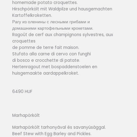
homemade potato croquettes.
Hirschpörkölt mit Waldpilze und hausgemachten
Kartoffelkroketten.
Рагу из оленины с лесными грибами и
домашними картофельными крокетами.
Ragoût de cerf aux champignons sylvestres, aux
croquettes
de pomme de terre fait maison.
Stufato alla carne di cervo con funghi
di bosco e crocchette di patate.
Hertenragout met bospaddenstoelen en
huisgemaakte aardappelkroket.
6490 HUF
Marhapörkölt
Marhapörkölt tarhonyával és savanyúsággal.
Beef Stew with Egg Barley and Pickles.