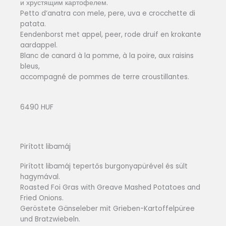
и хрустящим картофелем.
Petto d’anatra con mele, pere, uva e crocchette di
patata.
Eendenborst met appel, peer, rode druif en krokante
aardappel.
Blanc de canard à la pomme, à la poire, aux raisins
bleus,
accompagné de pommes de terre croustillantes.
6490 HUF
Pirított libamáj
Pirított libamáj tepertős burgonyapürével és sült
hagymával.
Roasted Foi Gras with Greave Mashed Potatoes and
Fried Onions.
Geröstete Gänseleber mit Grieben-Kartoffelpüree
und Bratzwiebeln.