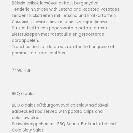
Bélszin csíkok lecsóval, pirított burgonyával.
Tenderloin Stripes with Letcho and Roasted Potatoes.
Lendenstückstreifen mit Letscho und Bratkartoffeln.
Ломтики вырезки с лечо и жареным картофелем.
Strisce filetto con peperonata e patate arrosto.
Biefstukrepen met ratatouille en geroosterde
aardappelen.
Tranches de filet de bœuf, ratatouille hongroise et
pommes de terre sautées.
7490 HUF
BBQ oldalas
BBQ oldalas sültburgonyával coleslaw salátával.
Barbecued ribs served with potato chips and
coleslaw alad.
Schweinerippchen mit BBQ Sauce, Bratkartoffel und
Cole Slaw Salat.