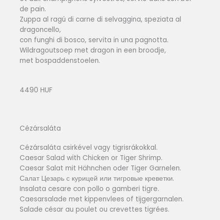
de pain.
Zuppa al ragú di carne di selvaggina, speziata al
dragoncello,
con funghi di bosco, servita in una pagnotta.
Wildragoutsoep met dragon in een broodje,
met bospaddenstoelen.
4490 HUF
Cézársaláta
Cézársaláta csirkével vagy tigrisrákokkal.
Caesar Salad with Chicken or Tiger Shrimp.
Caesar Salat mit Hähnchen oder Tiger Garnelen.
Салат Цезарь с курицей или тигровые креветки.
Insalata cesare con pollo o gamberi tigre.
Caesarsalade met kippenvlees of tijgergarnalen.
Salade césar au poulet ou crevettes tigrées.