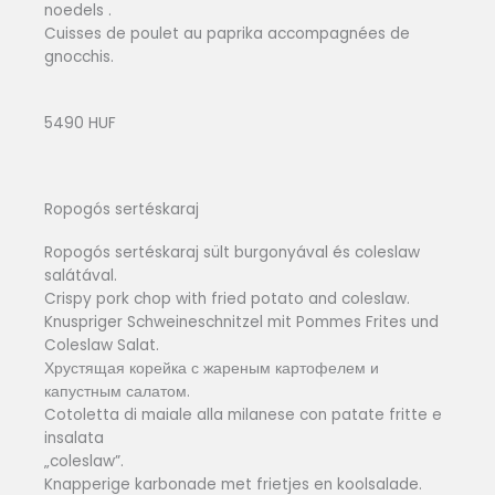
noedels .
Cuisses de poulet au paprika accompagnées de
gnocchis.
5490 HUF
Ropogós sertéskaraj
Ropogós sertéskaraj sült burgonyával és coleslaw
salátával.
Crispy pork chop with fried potato and coleslaw.
Knuspriger Schweineschnitzel mit Pommes Frites und
Coleslaw Salat.
Хрустящая корейка с жареным картофелем и
капустным салатом.
Cotoletta di maiale alla milanese con patate fritte e
insalata
„coleslaw”.
Knapperige karbonade met frietjes en koolsalade.