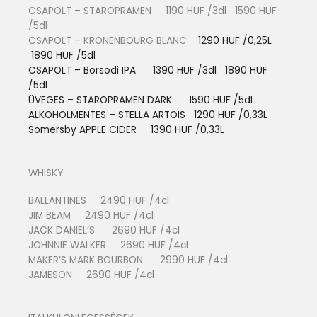
CSAPOLT – STAROPRAMEN 1190 HUF /3dl 1590 HUF
/5dl
CSAPOLT – KRONENBOURG BLANC
1290 HUF /0,25L
1890 HUF /5dl
CSAPOLT – Borsodi IPA 1390 HUF /3dl 1890 HUF
/5dl
ÜVEGES – STAROPRAMEN DARK 1590 HUF /5dl
ALKOHOLMENTES – STELLA ARTOIS
1290 HUF /0,33L
Somersby APPLE CIDER 13
90 HUF /0,33L
WHISKY
BALLANTINES 2490 HUF /4cl
JIM BEAM 2490 HUF /4cl
JACK DANIEL’S 2690 HUF /4cl
JOHNNIE WALKER 2690 HUF /4cl
MAKER’S MARK BOURBON 2990 HUF /4cl
JAMESON 2690 HUF /4cl