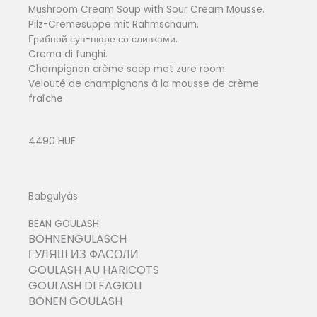
Mushroom Cream Soup with Sour Cream Mousse.
Pilz-Cremesuppe mit Rahmschaum.
Грибной суп-пюре со сливками.
Crema di funghi.
Champignon crème soep met zure room.
Velouté de champignons à la mousse de crème
fraîche.
4490 HUF
Babgulyás
BEAN GOULASH
BOHNENGULASCH
ГУЛЯШ ИЗ ФАСОЛИ
GOULASH AU HARICOTS
GOULASH DI FAGIOLI
BONEN GOULASH