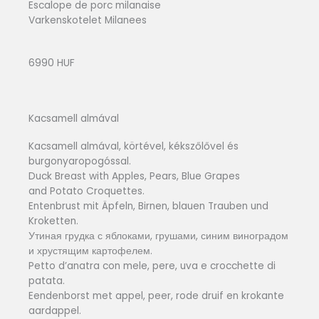
Escalope de porc milanaise
Varkenskotelet Milanees
6990 HUF
Kacsamell almával
Kacsamell almával, körtével, kékszőlővel és
burgonyaropogóssal.
Duck Breast with Apples, Pears, Blue Grapes
and Potato Croquettes.
Entenbrust mit Äpfeln, Birnen, blauen Trauben und
Kroketten.
Утиная грудка с яблоками, грушами, синим виноградом
и хрустящим картофелем.
Petto d’anatra con mele, pere, uva e crocchette di
patata.
Eendenborst met appel, peer, rode druif en krokante
aardappel.