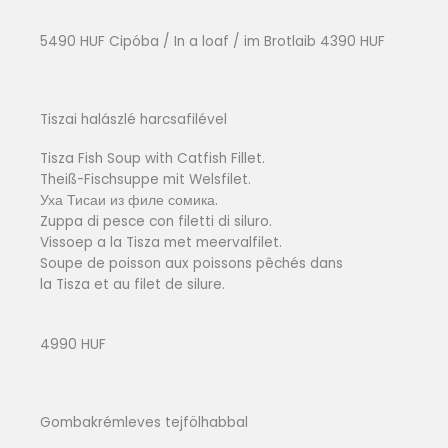
5490 HUF Cipóba / In a loaf / im Brotlaib 4390 HUF
Tiszai halászlé harcsafilével
Tisza Fish Soup with Catfish Fillet.
Theiß-Fischsuppe mit Welsfilet.
Уха Тисаи из филе сомика.
Zuppa di pesce con filetti di siluro.
Vissoep a la Tisza met meervalfilet.
Soupe de poisson aux poissons pêchés dans
la Tisza et au filet de silure.
4990 HUF
Gombakrémleves tejfölhabbal