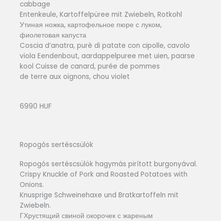
cabbage
Entenkeule, Kartoffelpüree mit Zwiebeln, Rotkohl
Утиная ножка, картофельное пюре с луком,
фиолетовая капуста
Coscia d’anatra, purè di patate con cipolle, cavolo
viola Eendenbout, aardappelpuree met uien, paarse
kool Cuisse de canard, purée de pommes
de terre aux oignons, chou violet
6990 HUF
Ropogós sertéscsülök
Ropogós sertéscsülök hagymás pirított burgonyával.
Crispy Knuckle of Pork and Roasted Potatoes with
Onions.
Knusprige Schweinehaxe und Bratkartoffeln mit
Zwiebeln.
ГХрустящий свиной окорочек с жареным