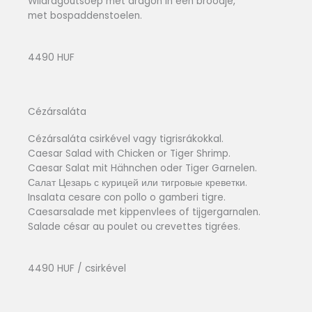
Wildragoutsoep met dragon in een broodje,
met bospaddenstoelen.
4490 HUF
Cézársaláta
Cézársaláta csirkével vagy tigrisrákokkal.
Caesar Salad with Chicken or Tiger Shrimp.
Caesar Salat mit Hähnchen oder Tiger Garnelen.
Салат Цезарь с курицей или тигровые креветки.
Insalata cesare con pollo o gamberi tigre.
Caesarsalade met kippenvlees of tijgergarnalen.
Salade césar au poulet ou crevettes tigrées.
4490 HUF / csirkével