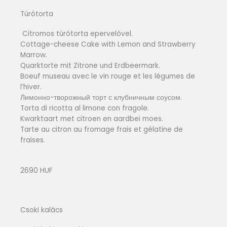
Túrótorta
Citromos túrótorta epervelővel.
Cottage-cheese Cake with Lemon and Strawberry
Marrow.
Quarktorte mit Zitrone und Erdbeermark.
Boeuf museau avec le vin rouge et les légumes de
l’hiver.
Лимонно-творожный торт с клубничным соусом.
Torta di ricotta al limone con fragole.
Kwarktaart met citroen en aardbei moes.
Tarte au citron au fromage frais et gélatine de
fraises.
2690 HUF
Csoki kalács