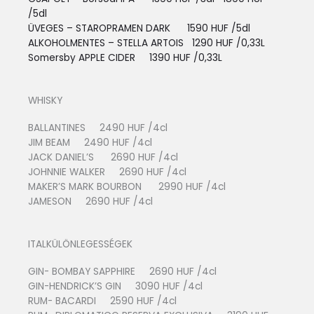
/5dl
ÜVEGES – STAROPRAMEN DARK 1590 HUF /5dl
ALKOHOLMENTES – STELLA ARTOIS
1290 HUF /0,33L
Somersby APPLE CIDER 13
90 HUF /0,33L
WHISKY
BALLANTINES 2490 HUF /4cl
JIM BEAM 2490 HUF /4cl
JACK DANIEL’S 2690 HUF /4cl
JOHNNIE WALKER 2690 HUF /4cl
MAKER’S MARK BOURBON 2990 HUF /4cl
JAMESON 2690 HUF /4cl
ITALKÜLÖNLEGESSÉGEK
GIN- BOMBAY SAPPHIRE 2690 HUF /4cl
GIN-HENDRICK’S GIN 3090 HUF /4cl
RUM- BACARDI 2590 HUF /4cl