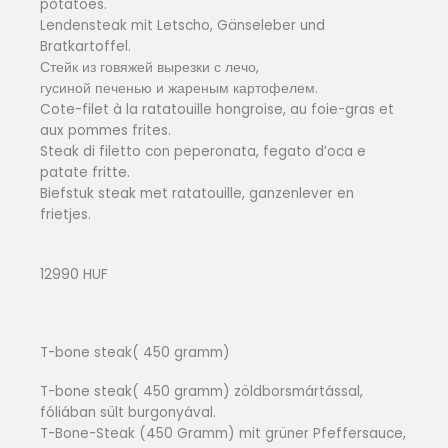
potatoes.
Lendensteak mit Letscho, Gänseleber und
Bratkartoffel.
Стейк из говяжей вырезки с лечо,
гусиной печенью и жареным картофелем.
Cote-filet à la ratatouille hongroise, au foie-gras et
aux pommes frites.
Steak di filetto con peperonata, fegato d’oca e
patate fritte.
Biefstuk steak met ratatouille, ganzenlever en
frietjes.
12990 HUF
T-bone steak( 450 gramm)
T-bone steak( 450 gramm) zöldborsmártással,
fóliában sült burgonyával.
T-Bone-Steak (450 Gramm) mit grüner Pfeffersauce,