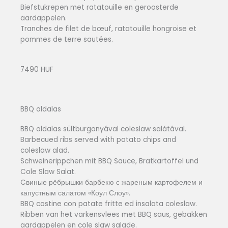
Biefstukrepen met ratatouille en geroosterde
aardappelen.
Tranches de filet de bœuf, ratatouille hongroise et
pommes de terre sautées.
7490 HUF
BBQ oldalas
BBQ oldalas sültburgonyával coleslaw salátával.
Barbecued ribs served with potato chips and
coleslaw alad.
Schweinerippchen mit BBQ Sauce, Bratkartoffel und
Cole Slaw Salat.
Cвиные рёбрышки барбекю с жареным картофелем и
капустным салатом «Коул Слоу».
BBQ costine con patate fritte ed insalata coleslaw.
Ribben van het varkensvlees met BBQ saus, gebakken
aardappelen en cole slaw salade.