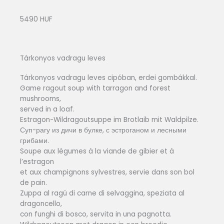
5490 HUF
Tárkonyos vadragu leves
Tárkonyos vadragu leves cipóban, erdei gombákkal.
Game ragout soup with tarragon and forest
mushrooms,
served in a loaf.
Estragon-Wildragoutsuppe im Brotlaib mit Waldpilze.
Суп-рагу из дичи в булке, с эстроганом и лесными
грибами.
Soupe aux légumes à la viande de gibier et à
l’estragon
et aux champignons sylvestres, servie dans son bol
de pain.
Zuppa al ragú di carne di selvaggina, speziata al
dragoncello,
con funghi di bosco, servita in una pagnotta.