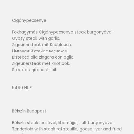
Cigánypecsenye
Fokhagymás Cigánypecsenye steak burgonyával.
Gypsy steak with garlic.
Zigeunersteak mit Knoblauch.
Цыганский стейк с чесноком.
Bistecca alla zingara con aglio.
Zigeunersteak met knoflook.
Steak de gitane à l’ail.
6490 HUF
Bélszín Budapest
Bélszín steak lecsóval, libamájjal, sült burgonyával.
Tenderloin with steak ratatouille, goose liver and fried