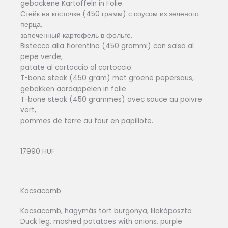
gebackene Kartoffeln in Folie.
Стейк на косточке (450 грамм) с соусом из зеленого
перца,
запеченный картофель в фольге.
Bistecca alla fiorentina (450 grammi) con salsa al
pepe verde,
patate al cartoccio al cartoccio.
T-bone steak (450 gram) met groene pepersaus,
gebakken aardappelen in folie.
T-bone steak (450 grammes) avec sauce au poivre
vert,
pommes de terre au four en papillote.
17990 HUF
Kacsacomb
Kacsacomb, hagymás tört burgonya, lilakáposzta
Duck leg, mashed potatoes with onions, purple