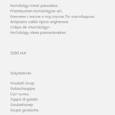
Hortobágy meat pancakes.
Pfannkuchen hortobágyer art.
блинчики с мясом и под соусом По-хортобадьски.
Antipasto caldo tipico ungherese.
Crêpe de «Hortobágy».
Hortobágy vlees pannenkoeken.
3290 HUF
Gulyásleves
Goulash Soup.
Gulaschsuppe.
Суп-гуляш.
Zuppa di gulash.
Goulashsoep.
Soupe goulache.