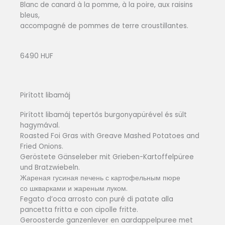
Blanc de canard à la pomme, à la poire, aux raisins
bleus,
accompagné de pommes de terre croustillantes.
6490 HUF
Pirított libamáj
Pirított libamáj tepertős burgonyapürével és sült
hagymával.
Roasted Foi Gras with Greave Mashed Potatoes and
Fried Onions.
Geröstete Gänseleber mit Grieben-Kartoffelpüree
und Bratzwiebeln.
Жареная гусиная печень с картофельным пюре
со шкварками и жареным луком.
Fegato d’oca arrosto con puré di patate alla
pancetta fritta e con cipolle fritte.
Geroosterde ganzenlever en aardappelpuree met