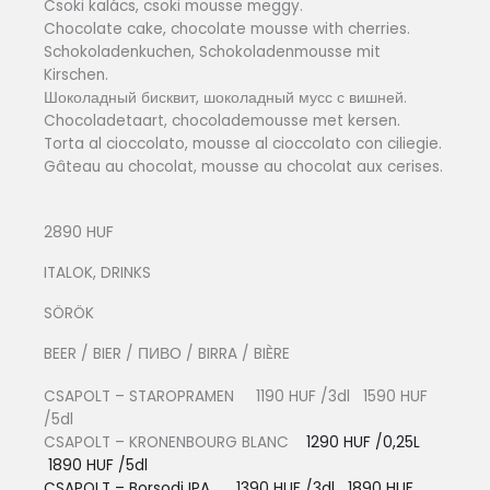
Csoki kalács, csoki mousse meggy.
Chocolate cake, chocolate mousse with cherries.
Schokoladenkuchen, Schokoladenmousse mit
Kirschen.
Шоколадный бисквит, шоколадный мусс с вишней.
Chocoladetaart, chocolademousse met kersen.
Torta al cioccolato, mousse al cioccolato con ciliegie.
Gâteau au chocolat, mousse au chocolat aux cerises.
2890 HUF
ITALOK, DRINKS
SÖRÖK
BEER / BIER / ПИВО / BIRRA / BIÈRE
CSAPOLT – STAROPRAMEN 1190 HUF /3dl 1590 HUF
/5dl
CSAPOLT – KRONENBOURG BLANC
1290 HUF /0,25L
1890 HUF /5dl
CSAPOLT – Borsodi IPA 1390 HUF /3dl 1890 HUF