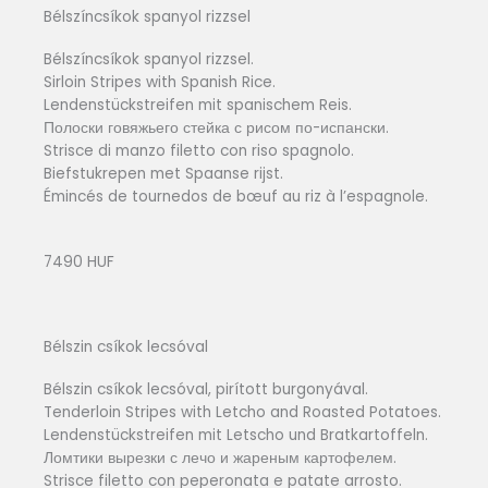
Bélszíncsíkok spanyol rizzsel
Bélszíncsíkok spanyol rizzsel.
Sirloin Stripes with Spanish Rice.
Lendenstückstreifen mit spanischem Reis.
Полоски говяжьего стейка с рисом по-испански.
Strisce di manzo filetto con riso spagnolo.
Biefstukrepen met Spaanse rijst.
Émincés de tournedos de bœuf au riz à l’espagnole.
7490 HUF
Bélszin csíkok lecsóval
Bélszin csíkok lecsóval, pirított burgonyával.
Tenderloin Stripes with Letcho and Roasted Potatoes.
Lendenstückstreifen mit Letscho und Bratkartoffeln.
Ломтики вырезки с лечо и жареным картофелем.
Strisce filetto con peperonata e patate arrosto.