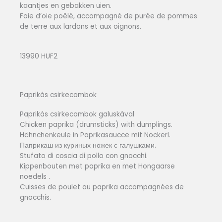
kaantjes en gebakken uien.
Foie d’oie poêlé, accompagné de purée de pommes
de terre aux lardons et aux oignons.
13990 HUF2
Paprikás csirkecombok
Paprikás csirkecombok galuskával
Chicken paprika (drumsticks) with dumplings.
Hähnchenkeule in Paprikasaucce mit Nockerl.
Паприкаш из куриных ножек с галушками.
Stufato di coscia di pollo con gnocchi.
Kippenbouten met paprika en met Hongaarse
noedels .
Cuisses de poulet au paprika accompagnées de
gnocchis.