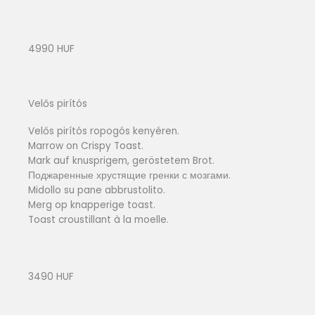
4990 HUF
Velős pirítós
Velős pirítós ropogós kenyéren.
Marrow on Crispy Toast.
Mark auf knusprigem, geröstetem Brot.
Поджаренные хрустящие гренки с мозгами.
Midollo su pane abbrustolito.
Merg op knapperige toast.
Toast croustillant à la moelle.
3490 HUF