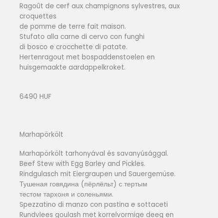
Ragoût de cerf aux champignons sylvestres, aux
croquettes
de pomme de terre fait maison.
Stufato alla carne di cervo con funghi
di bosco e crocchette di patate.
Hertenragout met bospaddenstoelen en
huisgemaakte aardappelkroket.
6490 HUF
Marhapörkölt
Marhapörkölt tarhonyával és savanyúsággal.
Beef Stew with Egg Barley and Pickles.
Rindgulasch mit Eiergraupen und Sauergemüse.
Тушеная говядина (пёрлёльт) с тертым
тестом тархоня и соленьями.
Spezzatino di manzo con pastina e sottaceti
Rundvlees goulash met korrelvormige deeg en