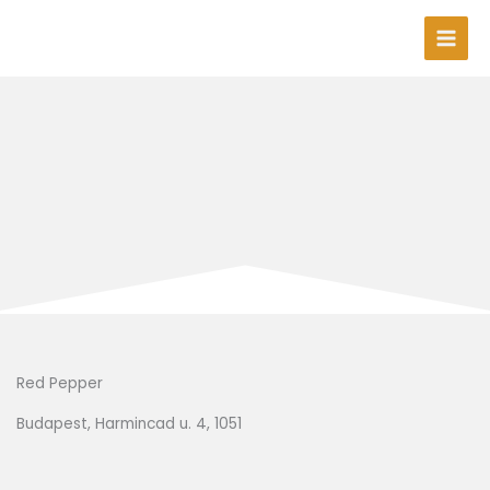
Skip
to
content
Red Pepper
Budapest, Harmincad u. 4, 1051