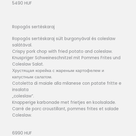
5490 HUF
Ropogós sertéskaraj
Ropogós sertéskaraj sült burgonyával és coleslaw
salátával.
Crispy pork chop with fried potato and coleslaw.
Knuspriger Schweineschnitzel mit Pommes Frites und
Coleslaw Salat.
Хрустящая корейка с жареным картофелем и
капустным салатом.
Cotoletta di maiale alla milanese con patate fritte e
insalata
„coleslaw”.
Knapperige karbonade met frietjes en koolsalade.
Carré de porc croustillant, pommes frites et salade
Coleslaw.
6990 HUF