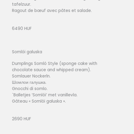
tafelzuur.
Ragout de bœuf avec pâtes et salade.
6490 HUF
Somlói galuska
Dumplings Somló Style (sponge cake with
chocolate sauce and whipped cream).
Somlauer Nockerln.
Шомлои галушка.
Gnocchi di somlo.
`Balletjes ‘Somlói’ met vanillevla.
Gâteau « Somlói galuska ».
2690 HUF