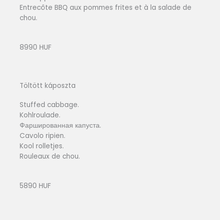
Entrecôte BBQ aux pommes frites et à la salade de
chou.
8990 HUF
Töltött káposzta
Stuffed cabbage.
Kohlroulade.
Фаршированная капуста.
Cavolo ripien.
Kool rolletjes.
Rouleaux de chou.
5890 HUF