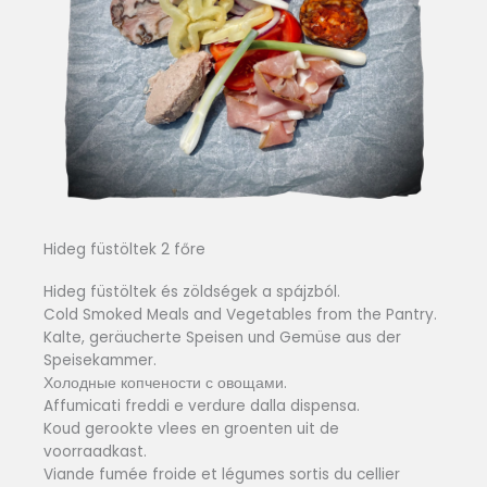
Hideg füstöltek 2 főre
Hideg füstöltek és zöldségek a spájzból.
Cold Smoked Meals and Vegetables from the Pantry.
Kalte, geräucherte Speisen und Gemüse aus der
Speisekammer.
Холодные копчености с овощами.
Affumicati freddi e verdure dalla dispensa.
Koud gerookte vlees en groenten uit de
voorraadkast.
Viande fumée froide et légumes sortis du cellier