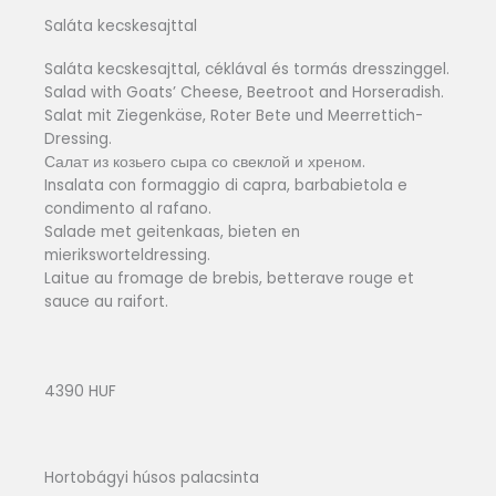
Saláta kecskesajttal
Saláta kecskesajttal, céklával és tormás dresszinggel.
Salad with Goats’ Cheese, Beetroot and Horseradish.
Salat mit Ziegenkäse, Roter Bete und Meerrettich-
Dressing.
Салат из козьего сыра со свеклой и хреном.
Insalata con formaggio di capra, barbabietola e
condimento al rafano.
Salade met geitenkaas, bieten en
mieriksworteldressing.
Laitue au fromage de brebis, betterave rouge et
sauce au raifort.
4390 HUF
Hortobágyi húsos palacsinta