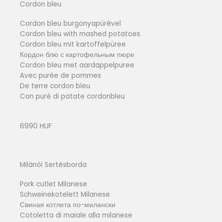
Cordon bleu
Cordon bleu burgonyapürével
Cordon bleu with mashed potatoes
Cordon bleu mit kartoffelpüree
Кордон блю с картофельным пюре
Cordon bleu met aardappelpuree
Avec purée de pommes
De terre cordon bleu
Con purè di patate cordonbleu
6990 HUF
Milánói Sertésborda
Pork cutlet Milanese
Schweinekotelett Milanese
Свиная котлета по-милански
Cotoletta di maiale alla milanese