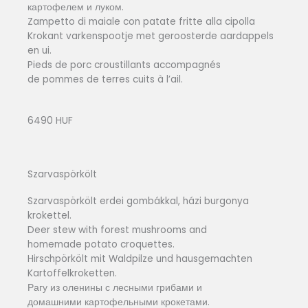
картофелем и луком.
Zampetto di maiale con patate fritte alla cipolla
Krokant varkenspootje met geroosterde aardappels
en ui.
Pieds de porc croustillants accompagnés
de pommes de terres cuits à l’ail.
6490 HUF
Szarvaspörkölt
Szarvaspörkölt erdei gombákkal, házi burgonya
krokettel.
Deer stew with forest mushrooms and
homemade potato croquettes.
Hirschpörkölt mit Waldpilze und hausgemachten
Kartoffelkroketten.
Рагу из оленины с лесными грибами и
домашними картофельными крокетами.