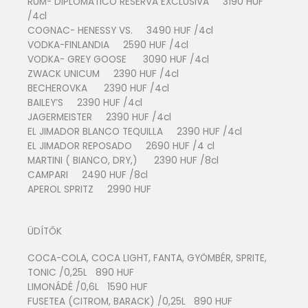
RUM- DIPLOMATICO RESERVA EXCLUSIVA 3190 HUF
/4cl
COGNAC- HENESSY VS. 3490 HUF /4cl
VODKA-FINLANDIA 2590 HUF /4cl
VODKA- GREY GOOSE 3090 HUF /4cl
ZWACK UNICUM 2390 HUF /4cl
BECHEROVKA 2390 HUF /4cl
BAILEY’S 2390 HUF /4cl
JAGERMEISTER 2390 HUF /4cl
EL JIMADOR BLANCO TEQUILLA 2390 HUF /4cl
EL JIMADOR REPOSADO 2690 HUF /4 cl
MARTINI ( BIANCO, DRY,) 2390 HUF /8cl
CAMPARI 2490 HUF /8cl
APEROL SPRITZ 2990 HUF
ÜDÍTŐK
COCA-COLA, COCA LIGHT, FANTA, GYÖMBÉR, SPRITE,
TONIC /0,25L 890 HUF
LIMONÁDÉ /0,6L 1590 HUF
FUSETEA (CITROM, BARACK) /0,25L 890 HUF