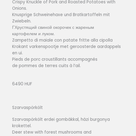
Crispy Knuckle of Pork and Roasted Potatoes with
Onions.
Knusprige Schweinehaxe und Bratkartoffeln mit
Zwiebeln.
ГХрустящий свиной окорочек с жареным
картофелем и луком.
Zampetto di maiale con patate fritte alla cipolla
Krokant varkenspootje met geroosterde aardappels
en ui.
Pieds de porc croustillants accompagnés
de pommes de terres cuits à l’ail.
6490 HUF
Szarvaspörkölt
Szarvaspörkölt erdei gombákkal, házi burgonya
krokettel.
Deer stew with forest mushrooms and