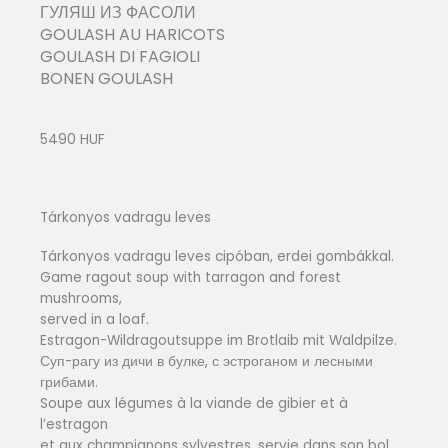
ГУЛЯШ ИЗ ФАСОЛИ
GOULASH AU HARICOTS
GOULASH DI FAGIOLI
BONEN GOULASH
5490 HUF
Tárkonyos vadragu leves
Tárkonyos vadragu leves cipóban, erdei gombákkal.
Game ragout soup with tarragon and forest
mushrooms,
served in a loaf.
Estragon-Wildragoutsuppe im Brotlaib mit Waldpilze.
Суп-рагу из дичи в булке, с эстроганом и лесными
грибами.
Soupe aux légumes à la viande de gibier et à
l’estragon
et aux champignons sylvestres, servie dans son bol