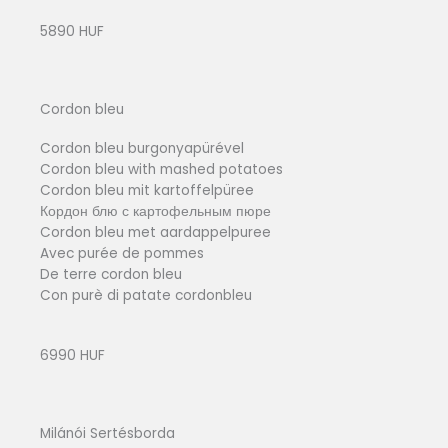
5890 HUF
Cordon bleu
Cordon bleu burgonyapürével
Cordon bleu with mashed potatoes
Cordon bleu mit kartoffelpüree
Кордон блю с картофельным пюре
Cordon bleu met aardappelpuree
Avec purée de pommes
De terre cordon bleu
Con purè di patate cordonbleu
6990 HUF
Milánói Sertésborda