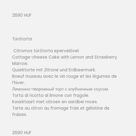
2690 HUF
Túrótorta
Citromos túrótorta epervelővel.
Cottage-cheese Cake with Lemon and Strawberry
Marrow.
Quarktorte mit Zitrone und Erdbeermark.
Boeuf museau avec le vin rouge et les légumes de
l’hiver.
Лимонно-творожный торт с клубничным соусом.
Torta di ricotta al limone con fragole.
Kwarktaart met citroen en aardbei moes.
Tarte au citron au fromage frais et gélatine de
fraises.
2690 HUF