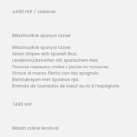
4490 HUF / csirkével
Bélszíncsíkok spanyol rizzsel
Bélszíncsíkok spanyol rizzsel.
Sirloin Stripes with Spanish Rice.
Lendenstückstreifen mit spanischem Reis.
Полоски говяжьего стейка с рисом по-испански.
Strisce di manzo filetto con riso spagnolo.
Biefstukrepen met Spaanse rijst.
Émincés de tournedos de bœuf au riz à l’espagnole.
7490 HUF
Bélszin csíkok lecsóval