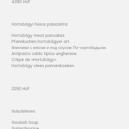
4390 HUF
Hortobágyi húsos palacsinta
Hortobágy meat pancakes.
Pfannkuchen hortobágyer art.
блинчики с мясом и под соусом По-хортобадьски.
Antipasto caldo tipico ungherese.
Crêpe de «Hortobágy».
Hortobágy vlees pannenkoeken.
3290 HUF
Gulyásleves
Goulash Soup.
Gulaschsuppe.