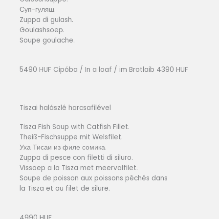
Суп-гуляш.
Zuppa di gulash.
Goulashsoep.
Soupe goulache.
5490 HUF Cipóba / In a loaf / im Brotlaib 4390 HUF
Tiszai halászlé harcsafilével
Tisza Fish Soup with Catfish Fillet.
Theiß-Fischsuppe mit Welsfilet.
Уха Тисаи из филе сомика.
Zuppa di pesce con filetti di siluro.
Vissoep a la Tisza met meervalfilet.
Soupe de poisson aux poissons pêchés dans
la Tisza et au filet de silure.
4990 HUF