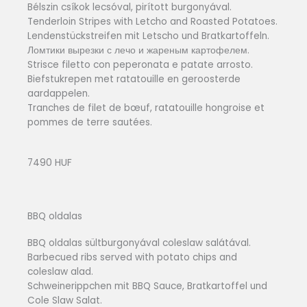
Bélszin csíkok lecsóval, pirított burgonyával.
Tenderloin Stripes with Letcho and Roasted Potatoes.
Lendenstückstreifen mit Letscho und Bratkartoffeln.
Ломтики вырезки с лечо и жареным картофелем.
Strisce filetto con peperonata e patate arrosto.
Biefstukrepen met ratatouille en geroosterde
aardappelen.
Tranches de filet de bœuf, ratatouille hongroise et
pommes de terre sautées.
7490 HUF
BBQ oldalas
BBQ oldalas sültburgonyával coleslaw salátával.
Barbecued ribs served with potato chips and
coleslaw alad.
Schweinerippchen mit BBQ Sauce, Bratkartoffel und
Cole Slaw Salat.