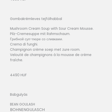
Gombakrémleves tejfölhabbal
Mushroom Cream Soup with Sour Cream Mousse.
Pilz-Cremesuppe mit Rahmschaum.
Грибной суп-пюре со сливками.
Crema di funghi.
Champignon crème soep met zure room.
Velouté de champignons à la mousse de crème
fraîche.
4490 HUF
Babgulyás
BEAN GOULASH
BOHNENGULASCH