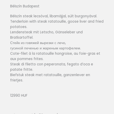
Bélszín Budapest
Bélszín steak lecsóval, libamájjal, sült burgonyával.
Tenderloin with steak ratatouille, goose liver and fried
potatoes.
Lendensteak mit Letscho, Gänseleber und
Bratkartoffel.
Стейк из говяжей вырезки с лечо,
гусиной печенью и жареным картофелем.
Cote-filet à la ratatouille hongroise, au foie-gras et
aux pommes frites.
Steak di filetto con peperonata, fegato d’oca e
patate fritte.
Biefstuk steak met ratatouille, ganzenlever en
frietjes.
12990 HUF