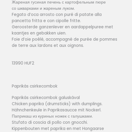
Жареная гусиная печень с картофельным пюре
со шкварками и жареным луком.
Fegato d’oca arrosto con puré di patate alla
pancetta fritta e con cipolle fritte.
Geroosterde ganzenlever en aardappelpuree met
kaantjes en gebakken uien.
Foie d’oie poêlé, accompagné de purée de pommes
de terre aux lardons et aux oignons.
13990 HUF2
Paprikás csirkecombok
Paprikás csirkecombok galuskával
Chicken paprika (drumsticks) with dumplings.
Hähnchenkeule in Paprikasaucce mit Nockerl.
Паприкаш из куриных ножек с галушками.
Stufato di coscia di pollo con gnocchi.
Kippenbouten met paprika en met Hongaarse