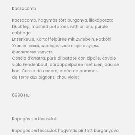
Kacsacomb
Kacsacomb, hagymás tört burgonya, lilakáposzta
Duck leg, mashed potatoes with onions, purple
cabbage
Entenkeule, Kartoffelpüree mit Zwiebeln, Rotkohl
Утиная ножка, картофельное пюре с луком,
фиолетовая капуста
Coscia d’anatra, purè di patate con cipolle, cavolo
viola Eendenbout, aardappelpuree met uien, paarse
kool Cuisse de canard, purée de pommes
de terre aux oignons, chou violet
6990 HUF
Ropogós sertéscsülök
Ropogós sertéscsülök hagymás pirított burgonyával.