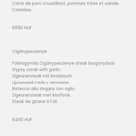
Carré de porc croustillant, pommes frites et salade
Coleslaw.
6990 HUF
Cigánypecsenye
Fokhagymás Cigánypecsenye steak burgonyával.
Gypsy steak with garlic.
Zigeunersteak mit Knoblauch.
Цыганский стейк с чесноком.
Bistecca alla zingara con aglio.
Zigeunersteak met knoflook.
Steak de gitane à l’ail.
6490 HUF