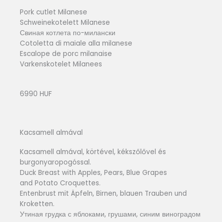
Pork cutlet Milanese
Schweinekotelett Milanese
Свиная котлета по-милански
Cotoletta di maiale alla milanese
Escalope de porc milanaise
Varkenskotelet Milanees
6990 HUF
Kacsamell almával
Kacsamell almával, körtével, kékszőlővel és
burgonyaropogóssal.
Duck Breast with Apples, Pears, Blue Grapes
and Potato Croquettes.
Entenbrust mit Äpfeln, Birnen, blauen Trauben und
Kroketten.
Утиная грудка с яблоками, грушами, синим виноградом