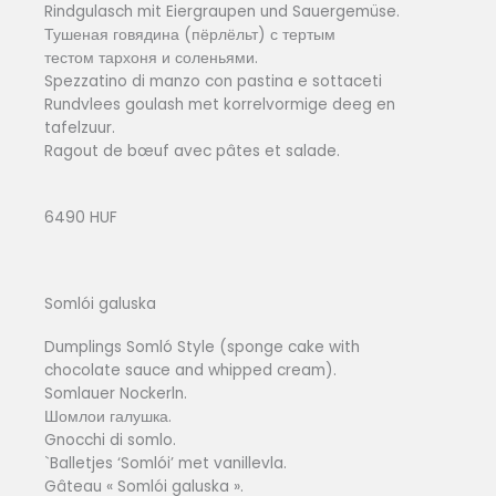
Rindgulasch mit Eiergraupen und Sauergemüse.
Тушеная говядина (пёрлёльт) с тертым
тестом тархоня и соленьями.
Spezzatino di manzo con pastina e sottaceti
Rundvlees goulash met korrelvormige deeg en
tafelzuur.
Ragout de bœuf avec pâtes et salade.
6490 HUF
Somlói galuska
Dumplings Somló Style (sponge cake with
chocolate sauce and whipped cream).
Somlauer Nockerln.
Шомлои галушка.
Gnocchi di somlo.
`Balletjes ‘Somlói’ met vanillevla.
Gâteau « Somlói galuska ».