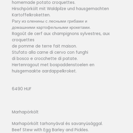
homemade potato croquettes.
Hirschpörkölt mit Waldpilze und hausgemachten
Kartoffelkroketten.
Рагу из оленины с лесными грибами и
домашними картофельными крокетами.
Ragoût de cerf aux champignons sylvestres, aux
croquettes
de pomme de terre fait maison.
Stufato alla carne di cervo con funghi
di bosco e crocchette di patate.
Hertenragout met bospaddenstoelen en
huisgemaakte aardappelkroket.
6490 HUF
Marhapörkölt
Marhapörkölt tarhonyával és savanyúsággal.
Beef Stew with Egg Barley and Pickles.