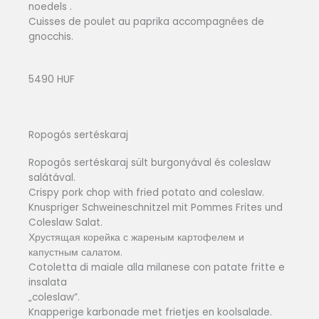
noedels .
Cuisses de poulet au paprika accompagnées de
gnocchis.
5490 HUF
Ropogós sertéskaraj
Ropogós sertéskaraj sült burgonyával és coleslaw
salátával.
Crispy pork chop with fried potato and coleslaw.
Knuspriger Schweineschnitzel mit Pommes Frites und
Coleslaw Salat.
Хрустящая корейка с жареным картофелем и
капустным салатом.
Cotoletta di maiale alla milanese con patate fritte e
insalata
„coleslaw”.
Knapperige karbonade met frietjes en koolsalade.