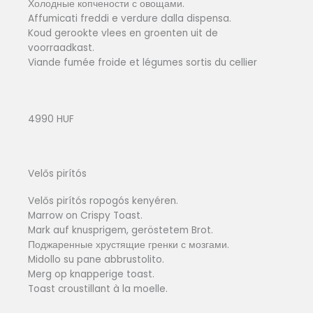
Холодные копчености с овощами.
Affumicati freddi e verdure dalla dispensa.
Koud gerookte vlees en groenten uit de
voorraadkast.
Viande fumée froide et légumes sortis du cellier
4990 HUF
Velős pirítós
Velős pirítós ropogós kenyéren.
Marrow on Crispy Toast.
Mark auf knusprigem, geröstetem Brot.
Поджаренные хрустящие гренки с мозгами.
Midollo su pane abbrustolito.
Merg op knapperige toast.
Toast croustillant à la moelle.