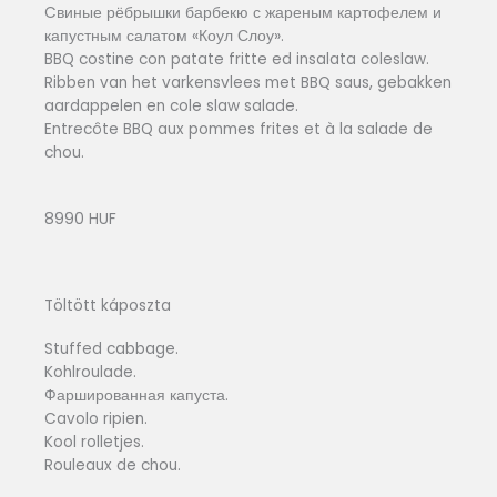
Cвиные рёбрышки барбекю с жареным картофелем и
капустным салатом «Коул Слоу».
BBQ costine con patate fritte ed insalata coleslaw.
Ribben van het varkensvlees met BBQ saus, gebakken
aardappelen en cole slaw salade.
Entrecôte BBQ aux pommes frites et à la salade de
chou.
8990 HUF
Töltött káposzta
Stuffed cabbage.
Kohlroulade.
Фаршированная капуста.
Cavolo ripien.
Kool rolletjes.
Rouleaux de chou.