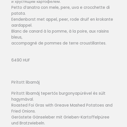
и хрустящим картофелем.
Petto d’anatra con mele, pere, uva e crocchette di
patata.
Eendenborst met appel, peer, rode druif en krokante
aardappel.
Blanc de canard à la pomme, à la poire, aux raisins
bleus,
accompagné de pommes de terre croustillantes.
6490 HUF
Pirított libamáj
Pirított libamáj tepertős burgonyapürével és sült
hagymával.
Roasted Foi Gras with Greave Mashed Potatoes and
Fried Onions.
Geröstete Gänseleber mit Grieben-Kartoffelpüree
und Bratzwiebeln.