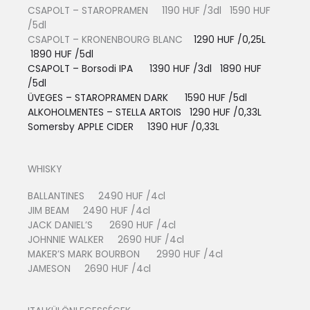
CSAPOLT – STAROPRAMEN 1190 HUF /3dl 1590 HUF
/5dl
CSAPOLT – KRONENBOURG BLANC
1290 HUF /0,25L
1890 HUF /5dl
CSAPOLT – Borsodi IPA 1390 HUF /3dl 1890 HUF
/5dl
ÜVEGES – STAROPRAMEN DARK 1590 HUF /5dl
ALKOHOLMENTES – STELLA ARTOIS
1290 HUF /0,33L
Somersby APPLE CIDER 13
90 HUF /0,33L
WHISKY
BALLANTINES 2490 HUF /4cl
JIM BEAM 2490 HUF /4cl
JACK DANIEL’S 2690 HUF /4cl
JOHNNIE WALKER 2690 HUF /4cl
MAKER’S MARK BOURBON 2990 HUF /4cl
JAMESON 2690 HUF /4cl