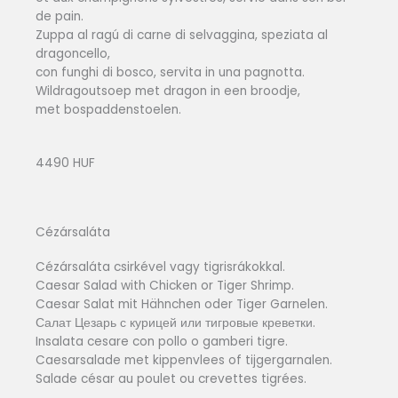
de pain.
Zuppa al ragú di carne di selvaggina, speziata al
dragoncello,
con funghi di bosco, servita in una pagnotta.
Wildragoutsoep met dragon in een broodje,
met bospaddenstoelen.
4490 HUF
Cézársaláta
Cézársaláta csirkével vagy tigrisrákokkal.
Caesar Salad with Chicken or Tiger Shrimp.
Caesar Salat mit Hähnchen oder Tiger Garnelen.
Салат Цезарь с курицей или тигровые креветки.
Insalata cesare con pollo o gamberi tigre.
Caesarsalade met kippenvlees of tijgergarnalen.
Salade césar au poulet ou crevettes tigrées.