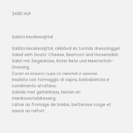
3490 HUF
Saláta kecskesajttal
Saláta kecskesajttal, céklával és tormás dresszinggel.
Salad with Goats’ Cheese, Beetroot and Horseradish.
Salat mit Ziegenkäse, Roter Bete und Meerrettich-
Dressing.
Салат из козьего сыра со свеклой и хреном.
Insalata con formaggio di capra, barbabietola e
condimento al rafano.
Salade met geitenkaas, bieten en
mieriksworteldressing.
Laitue au fromage de brebis, betterave rouge et
sauce au raifort.