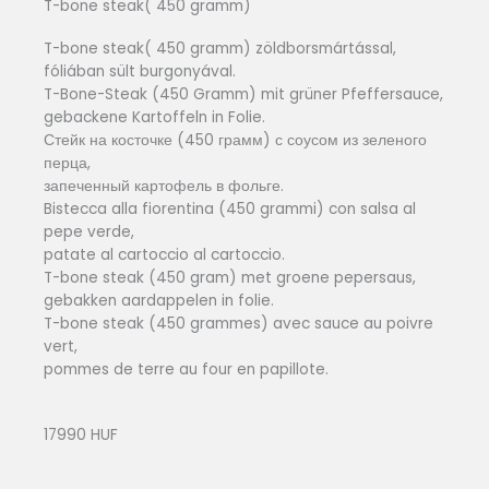
T-bone steak( 450 gramm)
T-bone steak( 450 gramm) zöldborsmártással,
fóliában sült burgonyával.
T-Bone-Steak (450 Gramm) mit grüner Pfeffersauce,
gebackene Kartoffeln in Folie.
Стейк на косточке (450 грамм) с соусом из зеленого
перца,
запеченный картофель в фольге.
Bistecca alla fiorentina (450 grammi) con salsa al
pepe verde,
patate al cartoccio al cartoccio.
T-bone steak (450 gram) met groene pepersaus,
gebakken aardappelen in folie.
T-bone steak (450 grammes) avec sauce au poivre
vert,
pommes de terre au four en papillote.
17990 HUF