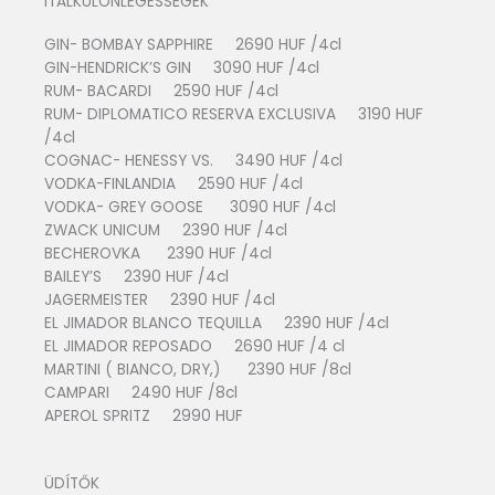
ITALKÜLÖNLEGESSÉGEK
GIN- BOMBAY SAPPHIRE 2690 HUF /4cl
GIN-HENDRICK’S GIN 3090 HUF /4cl
RUM- BACARDI 2590 HUF /4cl
RUM- DIPLOMATICO RESERVA EXCLUSIVA 3190 HUF
/4cl
COGNAC- HENESSY VS. 3490 HUF /4cl
VODKA-FINLANDIA 2590 HUF /4cl
VODKA- GREY GOOSE 3090 HUF /4cl
ZWACK UNICUM 2390 HUF /4cl
BECHEROVKA 2390 HUF /4cl
BAILEY’S 2390 HUF /4cl
JAGERMEISTER 2390 HUF /4cl
EL JIMADOR BLANCO TEQUILLA 2390 HUF /4cl
EL JIMADOR REPOSADO 2690 HUF /4 cl
MARTINI ( BIANCO, DRY,) 2390 HUF /8cl
CAMPARI 2490 HUF /8cl
APEROL SPRITZ 2990 HUF
ÜDÍTŐK