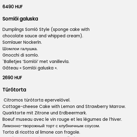
6490 HUF
Somlói galuska
Dumplings Somló Style (sponge cake with
chocolate sauce and whipped cream).
Somlauer Nockerln.
Шомлои галушка.
Gnocchi di somlo.
`Balletjes ‘Somlói’ met vanillevla.
Gâteau « Somlói galuska ».
2690 HUF
Túrótorta
Citromos túrótorta epervelővel.
Cottage-cheese Cake with Lemon and Strawberry Marrow.
Quarktorte mit Zitrone und Erdbeermark.
Boeuf museau avec le vin rouge et les légumes de l’hiver.
Лимонно-творожный торт с клубничным соусом.
Torta di ricotta al limone con fragole.