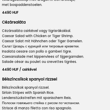
met bospaddenstoelen.
4490 HUF
Cézársaláta
Cézársaláta csirkével vagy tigrisrákokkal.
Caesar Salad with Chicken or Tiger Shrimp.
Caesar Salat mit Hähnchen oder Tiger Garnelen.
Салат Цезарь с курицей или тигровые креветки.
Insalata cesare con pollo o gamberi tigre.
Caesarsalade met kippenvlees of tijgergarnalen.
Salade césar au poulet ou crevettes tigrées.
4490 HUF / csirkével
Bélszíncsíkok spanyol rizzsel
Bélszíncsíkok spanyol rizzsel.
Sirloin Stripes with Spanish Rice.
Lendenstückstreifen mit spanischem Reis.
Полоски говяжьего стейка с рисом по-испански.
Strisce di manzo filetto con riso spagnolo.