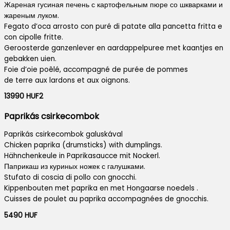
Жареная гусиная печень с картофельным пюре со шкварками и
жареным луком.
Fegato d’oca arrosto con puré di patate alla pancetta fritta e
con cipolle fritte.
Geroosterde ganzenlever en aardappelpuree met kaantjes en
gebakken uien.
Foie d’oie poêlé, accompagné de purée de pommes
de terre aux lardons et aux oignons.
13990 HUF2
Paprikás csirkecombok
Paprikás csirkecombok galuskával
Chicken paprika (drumsticks) with dumplings.
Hähnchenkeule in Paprikasaucce mit Nockerl.
Паприкаш из куриных ножек с галушками.
Stufato di coscia di pollo con gnocchi.
Kippenbouten met paprika en met Hongaarse noedels .
Cuisses de poulet au paprika accompagnées de gnocchis.
5490 HUF