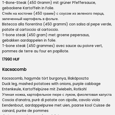
T-Bone-Steak (450 Gramm) mit grüner Pfeffersauce,
gebackene Kartoffeln in Folie.
Стейк на косточке (450 грамм) с соусом из зеленого перца,
запеченный картофель в фольге.
Bistecca alla fiorentina (450 grammi) con salsa al pepe verde,
patate al cartoccio al cartoccio.
T-bone steak (450 gram) met groene pepersaus,
gebakken aardappelen in folie.
T-bone steak (450 grammes) avec sauce au poivre vert,
pommes de terre au four en papillote.
17990 HUF
Kacsacomb
Kacsacomb, hagymás tört burgonya, lilakáposzta
Duck leg, mashed potatoes with onions, purple cabbage
Entenkeule, Kartoffelpüree mit Zwiebeln, Rotkohl
Утиная ножка, картофельное пюре с луком, фиолетовая капуста
Coscia d’anatra, purè di patate con cipolle, cavolo viola
Eendenbout, aardappelpuree met uien, paarse kool Cuisse de
canard, purée de pommes