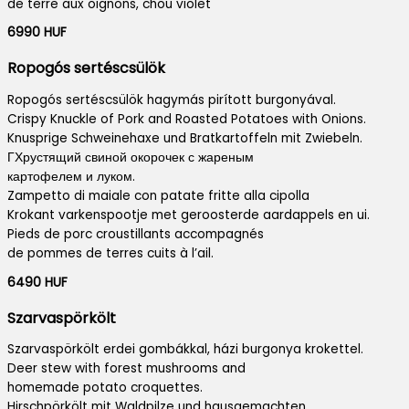
de terre aux oignons, chou violet
6990 HUF
Ropogós sertéscsülök
Ropogós sertéscsülök hagymás pirított burgonyával.
Crispy Knuckle of Pork and Roasted Potatoes with Onions.
Knusprige Schweinehaxe und Bratkartoffeln mit Zwiebeln.
ГХрустящий свиной окорочек с жареным
картофелем и луком.
Zampetto di maiale con patate fritte alla cipolla
Krokant varkenspootje met geroosterde aardappels en ui.
Pieds de porc croustillants accompagnés
de pommes de terres cuits à l’ail.
6490 HUF
Szarvaspörkölt
Szarvaspörkölt erdei gombákkal, házi burgonya krokettel.
Deer stew with forest mushrooms and
homemade potato croquettes.
Hirschpörkölt mit Waldpilze und hausgemachten