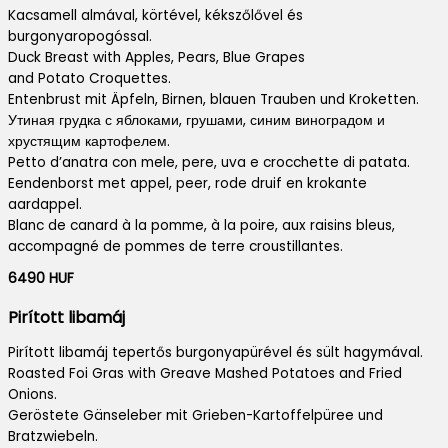
Kacsamell almával, körtével, kékszőlővel és
burgonyaropogóssal.
Duck Breast with Apples, Pears, Blue Grapes
and Potato Croquettes.
Entenbrust mit Äpfeln, Birnen, blauen Trauben und Kroketten.
Утиная грудка с яблоками, грушами, синим виноградом и
хрустящим картофелем.
Petto d’anatra con mele, pere, uva e crocchette di patata.
Eendenborst met appel, peer, rode druif en krokante
aardappel.
Blanc de canard à la pomme, à la poire, aux raisins bleus,
accompagné de pommes de terre croustillantes.
6490 HUF
Pirított libamáj
Pirított libamáj tepertős burgonyapürével és sült hagymával.
Roasted Foi Gras with Greave Mashed Potatoes and Fried
Onions.
Geröstete Gänseleber mit Grieben-Kartoffelpüree und
Bratzwiebeln.