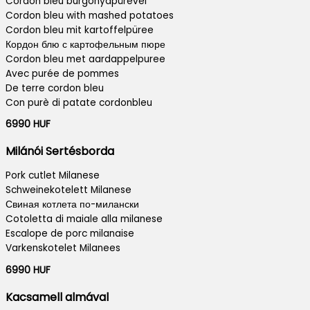
Cordon bleu burgonyapürével
Cordon bleu with mashed potatoes
Cordon bleu mit kartoffelpüree
Кордон блю с картофельным пюре
Cordon bleu met aardappelpuree
Avec purée de pommes
De terre cordon bleu
Con purè di patate cordonbleu
6990 HUF
Milánói Sertésborda
Pork cutlet Milanese
Schweinekotelett Milanese
Свиная котлета по-милански
Cotoletta di maiale alla milanese
Escalope de porc milanaise
Varkenskotelet Milanees
6990 HUF
Kacsamell almával