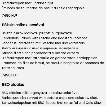
Biefstukrepen met Spaanse rijst.
Émincés de tournedos de bœuf au riz à l’espagnole.
7490 HUF
Bélszin csíkok lecsóval
Bélszin csíkok lecsóval, pirított burgonyával.
Tenderloin Stripes with Letcho and Roasted Potatoes.
Lendenstückstreifen mit Letscho und Bratkartoffeln.
Ломтики вырезки с лечо и жареным картофелем.
Strisce filetto con peperonata e patate arrosto.
Biefstukrepen met ratatouille en geroosterde aardappelen.
Tranches de filet de bœuf, ratatouille hongroise et pommes de
terre sautées.
7490 HUF
BBQ oldalas
BBQ oldalas sültburgonyával coleslaw salátával.
Barbecued ribs served with potato chips and coleslaw alad.
Schweinerippchen mit BBQ Sauce, Bratkartoffel und Cole Slaw