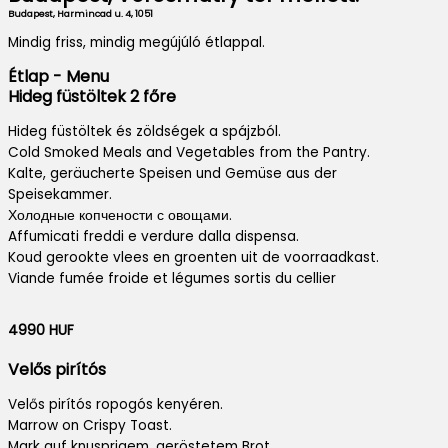
Budapest, Harmincad u. 4, 1051
Mindig friss, mindig megújúló étlappal.
Étlap - Menu
Hideg füstöltek 2 főre
Hideg füstöltek és zöldségek a spájzból.
Cold Smoked Meals and Vegetables from the Pantry.
Kalte, geräucherte Speisen und Gemüse aus der
Speisekammer.
Холодные копчености с овощами.
Affumicati freddi e verdure dalla dispensa.
Koud gerookte vlees en groenten uit de voorraadkast.
Viande fumée froide et légumes sortis du cellier
4990 HUF
Velős pirítós
Velős pirítós ropogós kenyéren.
Marrow on Crispy Toast.
Mark auf knusprigem, geröstetem Brot.