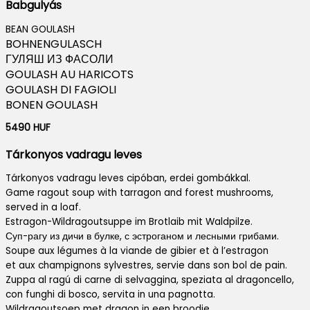
Babgulyás
BEAN GOULASH
BOHNENGULASCH
ГУЛЯШ ИЗ ФАСОЛИ
GOULASH AU HARICOTS
GOULASH DI FAGIOLI
BONEN GOULASH
5490 HUF
Tárkonyos vadragu leves
Tárkonyos vadragu leves cipóban, erdei gombákkal.
Game ragout soup with tarragon and forest mushrooms,
served in a loaf.
Estragon-Wildragoutsuppe im Brotlaib mit Waldpilze.
Суп-рагу из дичи в булке, с эстроганом и лесными грибами.
Soupe aux légumes à la viande de gibier et à l’estragon
et aux champignons sylvestres, servie dans son bol de pain.
Zuppa al ragú di carne di selvaggina, speziata al dragoncello,
con funghi di bosco, servita in una pagnotta.
Wildragoutsoep met dragon in een broodje,