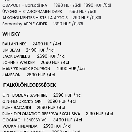
CSAPOLT – Borsodi IPA 1390 HUF /3dl 1890 HUF /5dl
ÜVEGES – STAROPRAMEN DARK 1590 HUF /5dl
ALKOHOLMENTES – STELLA ARTOIS
1290 HUF /0,33L
Somersby APPLE CIDER 13
90 HUF /0,33L
WHISKY
BALLANTINES 2490 HUF /4cl
JIM BEAM 2490 HUF /4cl
JACK DANIEL’S 2690 HUF /4cl
JOHNNIE WALKER 2690 HUF /4cl
MAKER’S MARK BOURBON 2990 HUF /4cl
JAMESON 2690 HUF /4cl
ITALKÜLÖNLEGESSÉGEK
GIN- BOMBAY SAPPHIRE 2690 HUF /4cl
GIN-HENDRICK’S GIN 3090 HUF /4cl
RUM- BACARDI 2590 HUF /4cl
RUM- DIPLOMATICO RESERVA EXCLUSIVA 3190 HUF /4cl
COGNAC- HENESSY VS. 3490 HUF /4cl
VODKA-FINLANDIA 2590 HUF /4cl