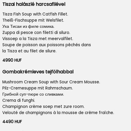
Tiszai halászlé harcsafilével
Tisza Fish Soup with Catfish Fillet.
Theiß-Fischsuppe mit Welsfilet.
Уха Тисаи из филе сомика.
Zuppa di pesce con filetti di siluro.
Vissoep a la Tisza met meervalfilet.
Soupe de poisson aux poissons pêchés dans
la Tisza et au filet de silure.
4990 HUF
Gombakrémleves tejfölhabbal
Mushroom Cream Soup with Sour Cream Mousse.
Pilz-Cremesuppe mit Rahmschaum.
Грибной суп-пюре со сливками.
Crema di funghi.
Champignon crème soep met zure room.
Velouté de champignons à la mousse de crème fraîche.
4490 HUF