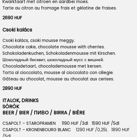
Kwarktaart met citroen en aardbei moes.
Tarte au citron au fromage frais et gélatine de fraises.
2690 HUF
Csoki kalács
Csoki kalács, csoki mousse meggy.
Chocolate cake, chocolate mousse with cherries.
Schokoladenkuchen, Schokoladenmousse mit Kirschen.
Шоколадный бисквит, шоколадный мусс с вишней.
Chocoladetaart, chocolademousse met kersen.
Torta al cioccolato, mousse al cioccolato con ciliegie.
Gâteau au chocolat, mousse au chocolat aux cerises.
2890 HUF
ITALOK, DRINKS
SÖRÖK
BEER / BIER / ПИВО / BIRRA / BIÈRE
CSAPOLT – STAROPRAMEN 1190 HUF /3dl 1590 HUF /5dl
CSAPOLT – KRONENBOURG BLANC
1290 HUF /0,25L 1890 HUF
/5dl