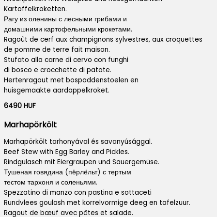
Kartoffelkroketten.
Рагу из оленины с лесными грибами и
домашними картофельными крокетами.
Ragoût de cerf aux champignons sylvestres, aux croquettes
de pomme de terre fait maison.
Stufato alla carne di cervo con funghi
di bosco e crocchette di patate.
Hertenragout met bospaddenstoelen en
huisgemaakte aardappelkroket.
6490 HUF
Marhapörkölt
Marhapörkölt tarhonyával és savanyúsággal.
Beef Stew with Egg Barley and Pickles.
Rindgulasch mit Eiergraupen und Sauergemüse.
Тушеная говядина (пёрлёльт) с тертым
тестом тархоня и соленьями.
Spezzatino di manzo con pastina e sottaceti
Rundvlees goulash met korrelvormige deeg en tafelzuur.
Ragout de bœuf avec pâtes et salade.