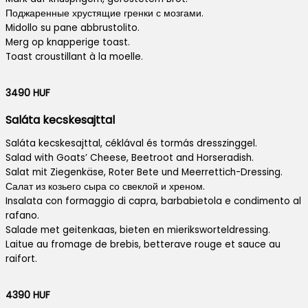
Поджаренные хрустящие гренки с мозгами.
Midollo su pane abbrustolito.
Merg op knapperige toast.
Toast croustillant à la moelle.
3490 HUF
Saláta kecskesajttal
Saláta kecskesajttal, céklával és tormás dresszinggel.
Salad with Goats’ Cheese, Beetroot and Horseradish.
Salat mit Ziegenkäse, Roter Bete und Meerrettich-Dressing.
Салат из козьего сыра со свеклой и хреном.
Insalata con formaggio di capra, barbabietola e condimento al
rafano.
Salade met geitenkaas, bieten en mieriksworteldressing.
Laitue au fromage de brebis, betterave rouge et sauce au
raifort.
4390 HUF