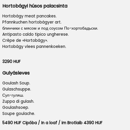
Hortobágyi húsos palacsinta
Hortobágy meat pancakes.
Pfannkuchen hortobágyer art.
блинчики с мясом и под соусом По-хортобадьски.
Antipasto caldo tipico ungherese.
Crêpe de «Hortobágy».
Hortobágy vlees pannenkoeken.
3290 HUF
Gulyásleves
Goulash Soup.
Gulaschsuppe.
Суп-гуляш.
Zuppa di gulash.
Goulashsoep.
Soupe goulache.
5490 HUF Cipóba / In a loaf / im Brotlaib 4390 HUF