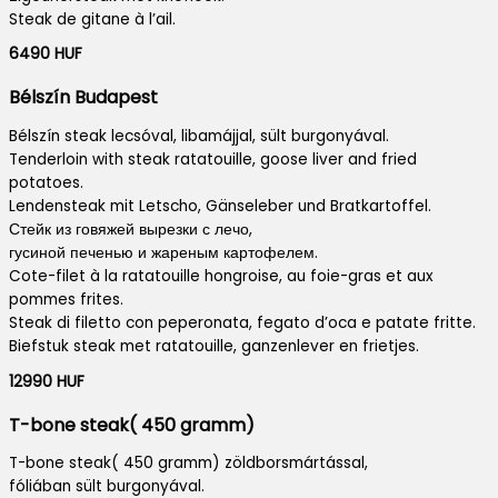
Steak de gitane à l’ail.
6490 HUF
Bélszín Budapest
Bélszín steak lecsóval, libamájjal, sült burgonyával.
Tenderloin with steak ratatouille, goose liver and fried
potatoes.
Lendensteak mit Letscho, Gänseleber und Bratkartoffel.
Стейк из говяжей вырезки с лечо,
гусиной печенью и жареным картофелем.
Cote-filet à la ratatouille hongroise, au foie-gras et aux
pommes frites.
Steak di filetto con peperonata, fegato d’oca e patate fritte.
Biefstuk steak met ratatouille, ganzenlever en frietjes.
12990 HUF
T-bone steak( 450 gramm)
T-bone steak( 450 gramm) zöldborsmártással,
fóliában sült burgonyával.