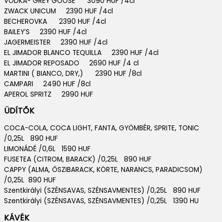
VODKA- GREY GOOSE 3090 HUF /4cl
ZWACK UNICUM 2390 HUF /4cl
BECHEROVKA 2390 HUF /4cl
BAILEY’S 2390 HUF /4cl
JAGERMEISTER 2390 HUF /4cl
EL JIMADOR BLANCO TEQUILLA 2390 HUF /4cl
EL JIMADOR REPOSADO 2690 HUF /4 cl
MARTINI ( BIANCO, DRY,) 2390 HUF /8cl
CAMPARI 2490 HUF /8cl
APEROL SPRITZ 2990 HUF
ÜDÍTŐK
COCA-COLA, COCA LIGHT, FANTA, GYÖMBÉR, SPRITE, TONIC
/0,25L 890 HUF
LIMONÁDÉ /0,6L 1590 HUF
FUSETEA (CITROM, BARACK) /0,25L 890 HUF
CAPPY (ALMA, ŐSZIBARACK, KÖRTE, NARANCS, PARADICSOM)
/0,25L 890 HUF
Szentkirályi (SZÉNSAVAS, SZÉNSAVMENTES) /0,25L 890 HUF
Szentkirályi (SZÉNSAVAS, SZÉNSAVMENTES) /0,25L 1390 HU
KÁVÉK