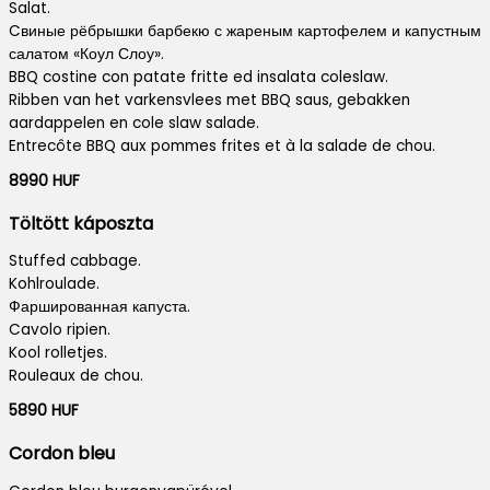
Salat.
Cвиные рёбрышки барбекю с жареным картофелем и капустным
салатом «Коул Слоу».
BBQ costine con patate fritte ed insalata coleslaw.
Ribben van het varkensvlees met BBQ saus, gebakken
aardappelen en cole slaw salade.
Entrecôte BBQ aux pommes frites et à la salade de chou.
8990 HUF
Töltött káposzta
Stuffed cabbage.
Kohlroulade.
Фаршированная капуста.
Cavolo ripien.
Kool rolletjes.
Rouleaux de chou.
5890 HUF
Cordon bleu