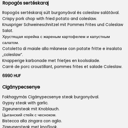
Ropogós sertéskaraj
Ropogós sertéskaraj sült burgonyával és coleslaw salátával.
Crispy pork chop with fried potato and coleslaw.
Knuspriger Schweineschnitzel mit Pommes Frites und Coleslaw
Salat.
Хрустящая корейка с жареным картофелем и капустным
салатом.
Cotoletta di maiale alla milanese con patate fritte e insalata
„coleslaw”.
Knapperige karbonade met frietjes en koolsalade.
Carré de porc croustillant, pommes frites et salade Coleslaw.
6990 HUF
Cigánypecsenye
Fokhagymás Cigánypecsenye steak burgonyával.
Gypsy steak with garlic.
Zigeunersteak mit Knoblauch.
Цыганский стейк с чесноком.
Bistecca alla zingara con aglio.
Zigeunersteak met knoflook.