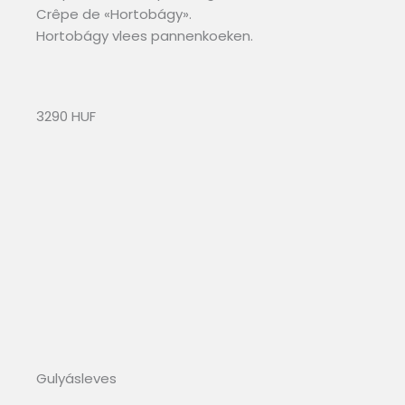
Crêpe de «Hortobágy».
Hortobágy vlees pannenkoeken.
3290 HUF
Gulyásleves