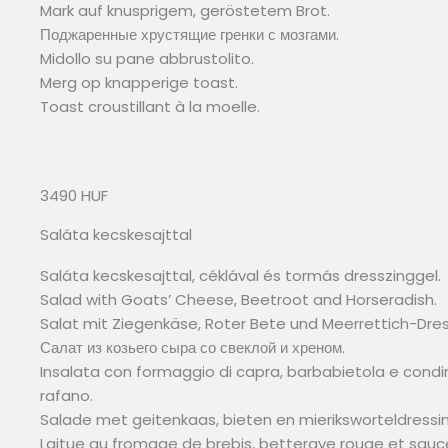
Mark auf knusprigem, geröstetem Brot.
Поджаренные хрустящие гренки с мозгами.
Midollo su pane abbrustolito.
Merg op knapperige toast.
Toast croustillant à la moelle.
3490 HUF
Saláta kecskesajttal
Saláta kecskesajttal, céklával és tormás dresszinggel.
Salad with Goats’ Cheese, Beetroot and Horseradish.
Salat mit Ziegenkäse, Roter Bete und Meerrettich-Dres
Салат из козьего сыра со свеклой и хреном.
Insalata con formaggio di capra, barbabietola e cond
rafano.
Salade met geitenkaas, bieten en mieriksworteldressin
Laitue au fromage de brebis, betterave rouge et sauce 