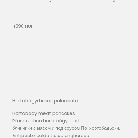
4390 HUF
Hortobágyi húsos palacsinta
Hortobágy meat pancakes.
Pfannkuchen hortobágyer art.
блинчики с мясом и под соусом По-хортобадьски.
Antipasto caldo tipico ungherese.