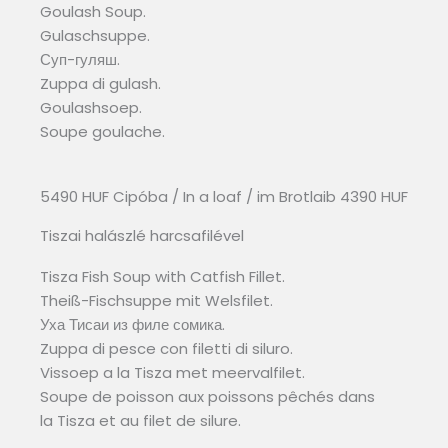
Goulash Soup.
Gulaschsuppe.
Суп-гуляш.
Zuppa di gulash.
Goulashsoep.
Soupe goulache.
5490 HUF Cipóba / In a loaf / im Brotlaib 4390 HUF
Tiszai halászlé harcsafilével
Tisza Fish Soup with Catfish Fillet.
Theiß-Fischsuppe mit Welsfilet.
Уха Тисаи из филе сомика.
Zuppa di pesce con filetti di siluro.
Vissoep a la Tisza met meervalfilet.
Soupe de poisson aux poissons pêchés dans
la Tisza et au filet de silure.