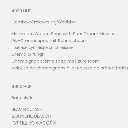
4990 HUF
Gombakrémleves tejfölhabbal
Mushroom Cream Soup with Sour Cream Mousse.
Pilz-Cremesuppe mit Rahmschaum.
Грибной суп-пюре со сливками.
Crema di funghi.
Champignon crème soep met zure room.
Velouté de champignons à la mousse de crème fraîch
4490 HUF
Babgulyás
BEAN GOULASH
BOHNENGULASCH
ГУЛЯШ ИЗ ФАСОЛИ