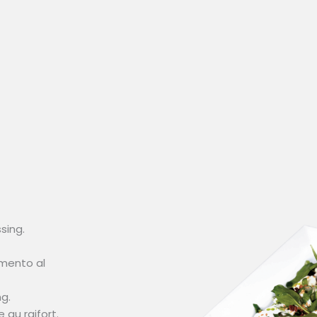
sing.
imento al
g.
au raifort.