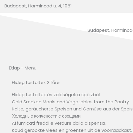
Budapest, Harmincad u. 4, 1051
Budapest, Harmincad 
Étlap - Menu
Hideg füstöltek 2 főre
Hideg füstöltek és zöldségek a spájzból.
Cold Smoked Meals and Vegetables from the Pantry.
Kalte, geräucherte Speisen und Gemüse aus der Spe
Холодные копчености с овощами.
Affumicati freddi e verdure dalla dispensa.
Koud gerookte vlees en groenten uit de voorraadkast.