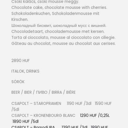
Csoki kalács, csoki mousse meggy.
Chocolate cake, chocolate mousse with cherries.
Schokoladenkuchen, Schokoladenmousse mit
Kirschen.
Шоколадный бисквит, шоколадный мусс с вишней.
Chocoladetaart, chocolademousse met kersen.
Torta al cioccolato, mousse al cioccolato con ciliegie.
Gâteau au chocolat, mousse au chocolat aux cerises.
2890 HUF
ITALOK, DRINKS
SÖRÖK
BEER / BIER / ПИВО / BIRRA / BIÈRE
CSAPOLT – STAROPRAMEN 1190 HUF /3dl 1590 HUF
/5dl
CSAPOLT – KRONENBOURG BLANC
1290 HUF /0,25L
1890 HUF /5dl
CSAPOLT – Borsodi IPA 1390 HUF /3dl 1890 HUF