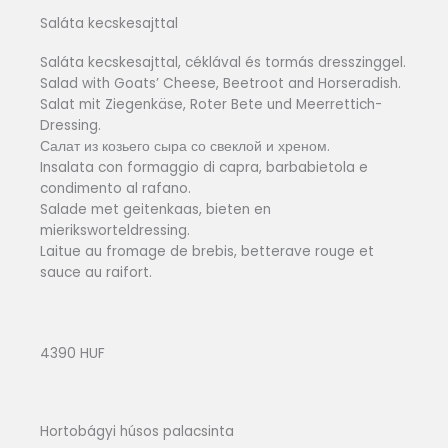
Saláta kecskesajttal
Saláta kecskesajttal, céklával és tormás dresszinggel.
Salad with Goats’ Cheese, Beetroot and Horseradish.
Salat mit Ziegenkäse, Roter Bete und Meerrettich-
Dressing.
Салат из козьего сыра со свеклой и хреном.
Insalata con formaggio di capra, barbabietola e
condimento al rafano.
Salade met geitenkaas, bieten en
mieriksworteldressing.
Laitue au fromage de brebis, betterave rouge et
sauce au raifort.
4390 HUF
Hortobágyi húsos palacsinta