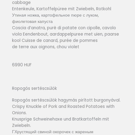
cabbage
Entenkeule, Kartoffelpüree mit Zwiebeln, Rotkohl
Утиная ножка, картофельное пюре с луком,
фиолетовая капуста
Coscia d’anatra, purè di patate con cipolle, cavolo
viola Eendenbout, aardappelpuree met uien, paarse
kool Cuisse de canard, purée de pommes
de terre aux oignons, chou violet
6990 HUF
Ropogós sertéscsülök
Ropogós sertéscsülök hagymás pirított burgonyával.
Crispy Knuckle of Pork and Roasted Potatoes with
Onions.
Knusprige Schweinehaxe und Bratkartoffeln mit
Zwiebeln.
ГХрустящий свиной окорочек с жареным