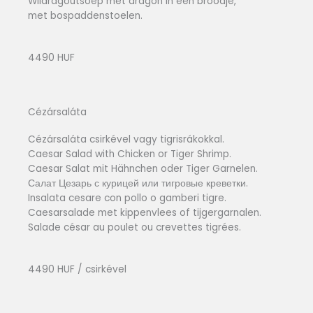
Wildragoutsoep met dragon in een broodje,
met bospaddenstoelen.
4490 HUF
Cézársaláta
Cézársaláta csirkével vagy tigrisrákokkal.
Caesar Salad with Chicken or Tiger Shrimp.
Caesar Salat mit Hähnchen oder Tiger Garnelen.
Салат Цезарь с курицей или тигровые креветки.
Insalata cesare con pollo o gamberi tigre.
Caesarsalade met kippenvlees of tijgergarnalen.
Salade césar au poulet ou crevettes tigrées.
4490 HUF / csirkével