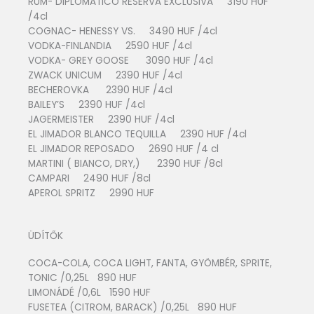
RUM- DIPLOMATICO RESERVA EXCLUSIVA 3190 HUF
/4cl
COGNAC- HENESSY VS. 3490 HUF /4cl
VODKA-FINLANDIA 2590 HUF /4cl
VODKA- GREY GOOSE 3090 HUF /4cl
ZWACK UNICUM 2390 HUF /4cl
BECHEROVKA 2390 HUF /4cl
BAILEY’S 2390 HUF /4cl
JAGERMEISTER 2390 HUF /4cl
EL JIMADOR BLANCO TEQUILLA 2390 HUF /4cl
EL JIMADOR REPOSADO 2690 HUF /4 cl
MARTINI ( BIANCO, DRY,) 2390 HUF /8cl
CAMPARI 2490 HUF /8cl
APEROL SPRITZ 2990 HUF
ÜDÍTŐK
COCA-COLA, COCA LIGHT, FANTA, GYÖMBÉR, SPRITE,
TONIC /0,25L 890 HUF
LIMONÁDÉ /0,6L 1590 HUF
FUSETEA (CITROM, BARACK) /0,25L 890 HUF