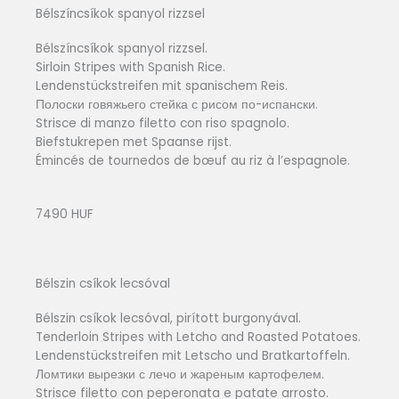
Bélszíncsíkok spanyol rizzsel
Bélszíncsíkok spanyol rizzsel.
Sirloin Stripes with Spanish Rice.
Lendenstückstreifen mit spanischem Reis.
Полоски говяжьего стейка с рисом по-испански.
Strisce di manzo filetto con riso spagnolo.
Biefstukrepen met Spaanse rijst.
Émincés de tournedos de bœuf au riz à l’espagnole.
7490 HUF
Bélszin csíkok lecsóval
Bélszin csíkok lecsóval, pirított burgonyával.
Tenderloin Stripes with Letcho and Roasted Potatoes.
Lendenstückstreifen mit Letscho und Bratkartoffeln.
Ломтики вырезки с лечо и жареным картофелем.
Strisce filetto con peperonata e patate arrosto.