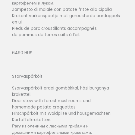
картофелем и луком.
Zampetto di maiale con patate fritte alla cipolla
Krokant varkenspootje met geroosterde aardappels
en ui.
Pieds de porc croustillants accompagnés
de pommes de terres cuits à l’ail.
6490 HUF
Szarvaspörkölt
Szarvaspörkölt erdei gombákkal, házi burgonya
krokettel.
Deer stew with forest mushrooms and
homemade potato croquettes.
Hirschpörkölt mit Waldpilze und hausgemachten
Kartoffelkroketten.
Рагу из оленины с лесными грибами и
домашними картофельными крокетами.