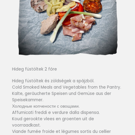
Hideg füstöltek 2 főre
Hideg füstöltek és zöldségek a spájzból.
Cold Smoked Meals and Vegetables from the Pantry.
Kalte, geräucherte Speisen und Gemüse aus der
Speisekammer.
Холодные копчености с овощами.
Affumicati freddi e verdure dalla dispensa.
Koud gerookte vlees en groenten uit de
voorraadkast.
Viande fumée froide et légumes sortis du cellier