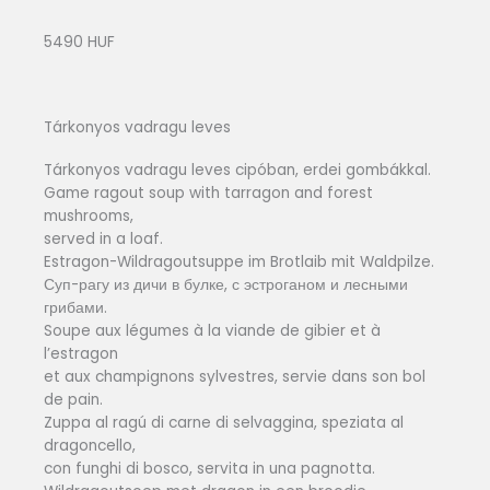
5490 HUF
Tárkonyos vadragu leves
Tárkonyos vadragu leves cipóban, erdei gombákkal.
Game ragout soup with tarragon and forest
mushrooms,
served in a loaf.
Estragon-Wildragoutsuppe im Brotlaib mit Waldpilze.
Суп-рагу из дичи в булке, с эстроганом и лесными
грибами.
Soupe aux légumes à la viande de gibier et à
l’estragon
et aux champignons sylvestres, servie dans son bol
de pain.
Zuppa al ragú di carne di selvaggina, speziata al
dragoncello,
con funghi di bosco, servita in una pagnotta.