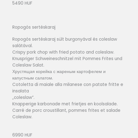
5490 HUF
Ropogós sertéskaraj
Ropogós sertéskaraj sült burgonyával és coleslaw
salátával.
Crispy pork chop with fried potato and coleslaw.
Knuspriger Schweineschnitzel mit Pommes Frites und
Coleslaw Salat.
Хрустящая корейка с жареным картофелем и
капустным салатом.
Cotoletta di maiale alla milanese con patate fritte e
insalata
„coleslaw”.
Knapperige karbonade met frietjes en koolsalade.
Carré de porc croustillant, pommes frites et salade
Coleslaw.
6990 HUF