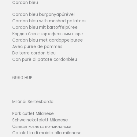
Cordon bleu
Cordon bleu burgonyapürével
Cordon bleu with mashed potatoes
Cordon bleu mit kartoffelpüree
Кордон блю с картофельным пюре
Cordon bleu met aardappelpuree
Avec purée de pommes
De terre cordon bleu
Con purè di patate cordonbleu
6990 HUF
Milánói Sertésborda
Pork cutlet Milanese
Schweinekotelett Milanese
Свиная котлета по-милански
Cotoletta di maiale alla milanese