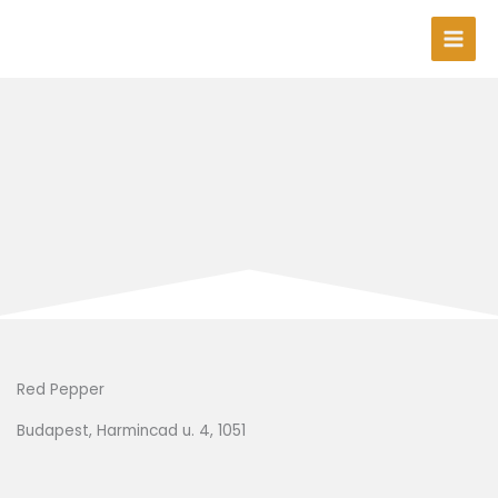
Skip
to
content
Red Pepper
Budapest, Harmincad u. 4, 1051