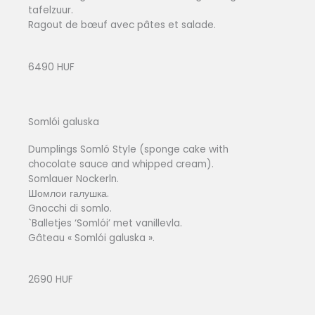
tafelzuur.
Ragout de bœuf avec pâtes et salade.
6490 HUF
Somlói galuska
Dumplings Somló Style (sponge cake with
chocolate sauce and whipped cream).
Somlauer Nockerln.
Шомлои галушка.
Gnocchi di somlo.
`Balletjes ‘Somlói’ met vanillevla.
Gâteau « Somlói galuska ».
2690 HUF