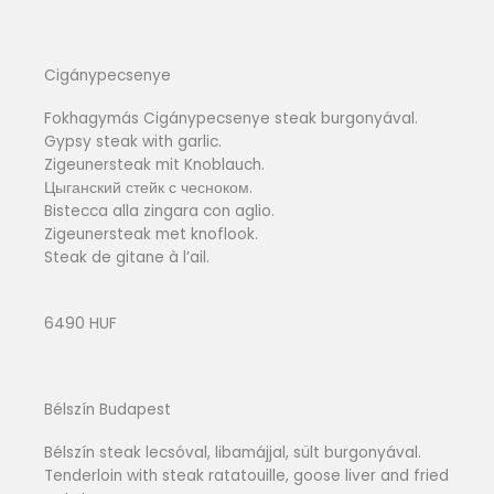
Cigánypecsenye
Fokhagymás Cigánypecsenye steak burgonyával.
Gypsy steak with garlic.
Zigeunersteak mit Knoblauch.
Цыганский стейк с чесноком.
Bistecca alla zingara con aglio.
Zigeunersteak met knoflook.
Steak de gitane à l’ail.
6490 HUF
Bélszín Budapest
Bélszín steak lecsóval, libamájjal, sült burgonyával.
Tenderloin with steak ratatouille, goose liver and fried