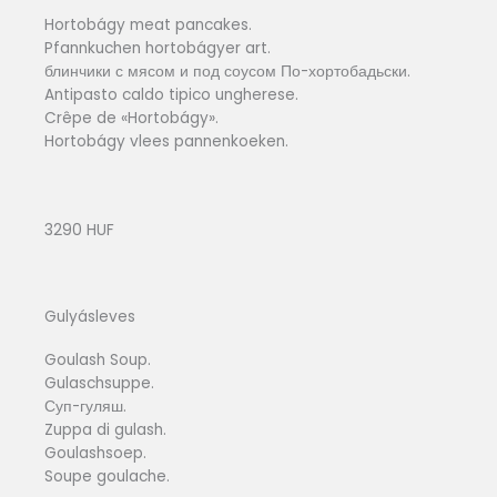
Hortobágy meat pancakes.
Pfannkuchen hortobágyer art.
блинчики с мясом и под соусом По-хортобадьски.
Antipasto caldo tipico ungherese.
Crêpe de «Hortobágy».
Hortobágy vlees pannenkoeken.
3290 HUF
Gulyásleves
Goulash Soup.
Gulaschsuppe.
Суп-гуляш.
Zuppa di gulash.
Goulashsoep.
Soupe goulache.