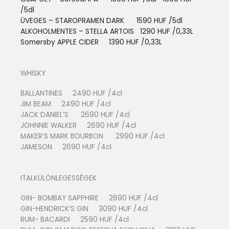
/5dl
ÜVEGES – STAROPRAMEN DARK 1590 HUF /5dl
ALKOHOLMENTES – STELLA ARTOIS
1290 HUF /0,33L
Somersby APPLE CIDER 13
90 HUF /0,33L
WHISKY
BALLANTINES 2490 HUF /4cl
JIM BEAM 2490 HUF /4cl
JACK DANIEL’S 2690 HUF /4cl
JOHNNIE WALKER 2690 HUF /4cl
MAKER’S MARK BOURBON 2990 HUF /4cl
JAMESON 2690 HUF /4cl
ITALKÜLÖNLEGESSÉGEK
GIN- BOMBAY SAPPHIRE 2690 HUF /4cl
GIN-HENDRICK’S GIN 3090 HUF /4cl
RUM- BACARDI 2590 HUF /4cl