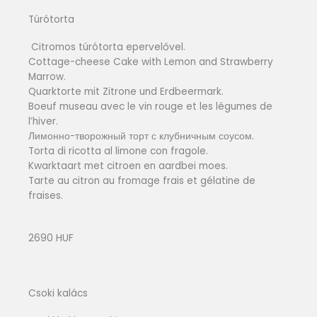
Túrótorta
Citromos túrótorta epervelővel.
Cottage-cheese Cake with Lemon and Strawberry
Marrow.
Quarktorte mit Zitrone und Erdbeermark.
Boeuf museau avec le vin rouge et les légumes de
l’hiver.
Лимонно-творожный торт с клубничным соусом.
Torta di ricotta al limone con fragole.
Kwarktaart met citroen en aardbei moes.
Tarte au citron au fromage frais et gélatine de
fraises.
2690 HUF
Csoki kalács