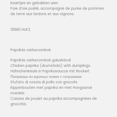
kaantjes en gebakken uien.
Foie d’oie poêlé, accompagné de purée de pommes
de terre aux lardons et aux oignons.
13990 HUF2
Paprikás csirkecombok
Paprikás csirkecombok galuskával
Chicken paprika (drumsticks) with dumplings.
Hähnchenkeule in Paprikasaucce mit Nockerl.
Паприкаш из куриных ножек с галушками.
Stufato di coscia di pollo con gnocchi.
Kippenbouten met paprika en met Hongaarse
noedels .
Cuisses de poulet au paprika accompagnées de
gnocchis.