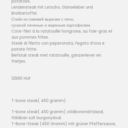
potatoes.
Lendensteak mit Letscho, Gänseleber und
Bratkartoffel.
Стейк из говяжей вырезки с лечо,
гусиной печенью и жареным картофелем.
Cote-filet à la ratatouille hongroise, au foie-gras et
aux pommes frites.
Steak di filetto con peperonata, fegato d’oca e
patate fritte.
Biefstuk steak met ratatouille, ganzenlever en
frietjes.
12990 HUF
T-bone steak( 450 gramm)
T-bone steak( 450 gramm) zöldborsmártással,
fóliában sült burgonyával.
T-Bone-Steak (450 Gramm) mit grüner Pfeffersauce,