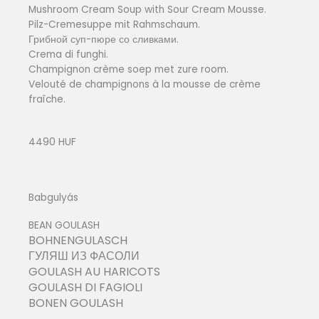
Mushroom Cream Soup with Sour Cream Mousse.
Pilz-Cremesuppe mit Rahmschaum.
Грибной суп-пюре со сливками.
Crema di funghi.
Champignon crème soep met zure room.
Velouté de champignons à la mousse de crème
fraîche.
4490 HUF
Babgulyás
BEAN GOULASH
BOHNENGULASCH
ГУЛЯШ ИЗ ФАСОЛИ
GOULASH AU HARICOTS
GOULASH DI FAGIOLI
BONEN GOULASH