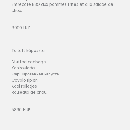
Entrecôte BBQ aux pommes frites et à la salade de
chou.
8990 HUF
Töltött káposzta
Stuffed cabbage.
Kohlroulade.
Фаршированная капуста.
Cavolo ripien.
Kool rolletjes.
Rouleaux de chou.
5890 HUF