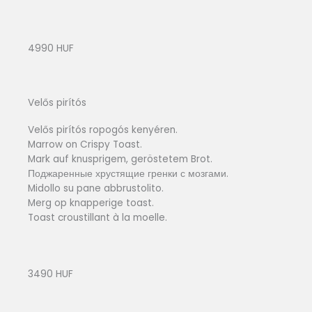
4990 HUF
Velős pirítós
Velős pirítós ropogós kenyéren.
Marrow on Crispy Toast.
Mark auf knusprigem, geröstetem Brot.
Поджаренные хрустящие гренки с мозгами.
Midollo su pane abbrustolito.
Merg op knapperige toast.
Toast croustillant à la moelle.
3490 HUF