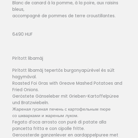
Blanc de canard à la pomme, à la poire, aux raisins
bleus,
accompagné de pommes de terre croustillantes.
6490 HUF
Pirított libamáj
Pirított libamáj tepertős burgonyapürével és sült
hagymával.
Roasted Foi Gras with Greave Mashed Potatoes and
Fried Onions.
Geröstete Gänseleber mit Grieben-Kartoffelpüree
und Bratzwiebeln.
Жареная гусиная печень с картофельным пюре
со шкварками и жареным луком.
Fegato d’oca arrosto con puré di patate alla
pancetta fritta e con cipolle fritte.
Geroosterde ganzenlever en aardappelpuree met