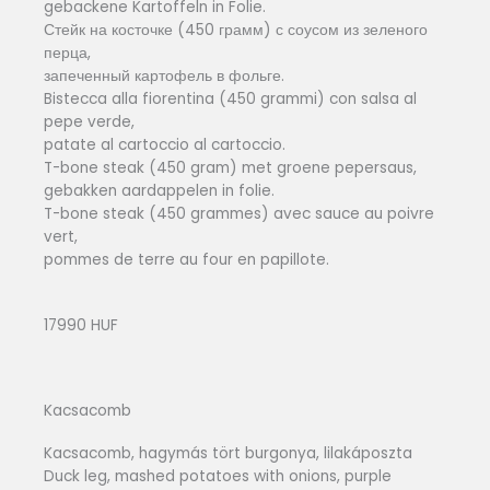
gebackene Kartoffeln in Folie.
Стейк на косточке (450 грамм) с соусом из зеленого
перца,
запеченный картофель в фольге.
Bistecca alla fiorentina (450 grammi) con salsa al
pepe verde,
patate al cartoccio al cartoccio.
T-bone steak (450 gram) met groene pepersaus,
gebakken aardappelen in folie.
T-bone steak (450 grammes) avec sauce au poivre
vert,
pommes de terre au four en papillote.
17990 HUF
Kacsacomb
Kacsacomb, hagymás tört burgonya, lilakáposzta
Duck leg, mashed potatoes with onions, purple