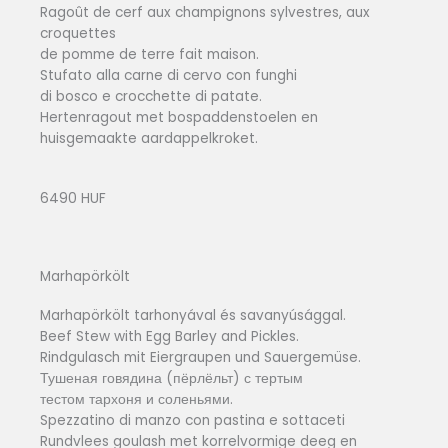
Ragoût de cerf aux champignons sylvestres, aux
croquettes
de pomme de terre fait maison.
Stufato alla carne di cervo con funghi
di bosco e crocchette di patate.
Hertenragout met bospaddenstoelen en
huisgemaakte aardappelkroket.
6490 HUF
Marhapörkölt
Marhapörkölt tarhonyával és savanyúsággal.
Beef Stew with Egg Barley and Pickles.
Rindgulasch mit Eiergraupen und Sauergemüse.
Тушеная говядина (пёрлёльт) с тертым
тестом тархоня и соленьями.
Spezzatino di manzo con pastina e sottaceti
Rundvlees goulash met korrelvormige deeg en