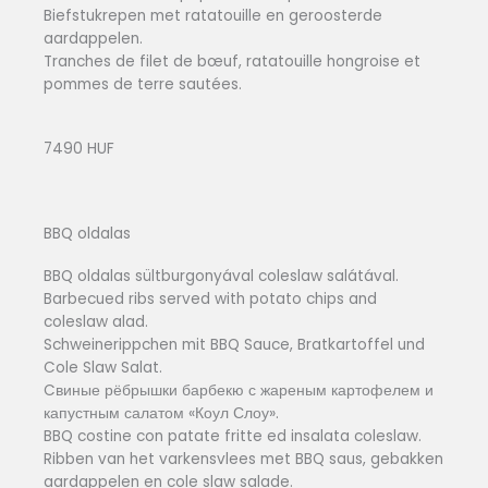
Biefstukrepen met ratatouille en geroosterde
aardappelen.
Tranches de filet de bœuf, ratatouille hongroise et
pommes de terre sautées.
7490 HUF
BBQ oldalas
BBQ oldalas sültburgonyával coleslaw salátával.
Barbecued ribs served with potato chips and
coleslaw alad.
Schweinerippchen mit BBQ Sauce, Bratkartoffel und
Cole Slaw Salat.
Cвиные рёбрышки барбекю с жареным картофелем и
капустным салатом «Коул Слоу».
BBQ costine con patate fritte ed insalata coleslaw.
Ribben van het varkensvlees met BBQ saus, gebakken
aardappelen en cole slaw salade.