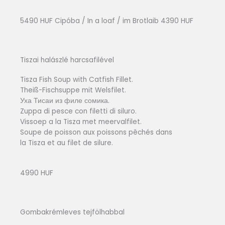
5490 HUF Cipóba / In a loaf / im Brotlaib 4390 HUF
Tiszai halászlé harcsafilével
Tisza Fish Soup with Catfish Fillet.
Theiß-Fischsuppe mit Welsfilet.
Уха Тисаи из филе сомика.
Zuppa di pesce con filetti di siluro.
Vissoep a la Tisza met meervalfilet.
Soupe de poisson aux poissons pêchés dans
la Tisza et au filet de silure.
4990 HUF
Gombakrémleves tejfölhabbal