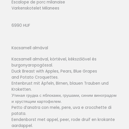
Escalope de porc milanaise
Varkenskotelet Milanees
6990 HUF
Kacsamell almával
Kacsamell almával, körtével, kékszőlővel és
burgonyaropogóssal.
Duck Breast with Apples, Pears, Blue Grapes
and Potato Croquettes.
Entenbrust mit Äpfeln, Birnen, blauen Trauben und
Kroketten.
Утиная грудка с яблоками, грушами, синим виноградом
и хрустящим картофелем.
Petto d’anatra con mele, pere, uva e crocchette di
patata.
Eendenborst met appel, peer, rode druif en krokante
aardappel.