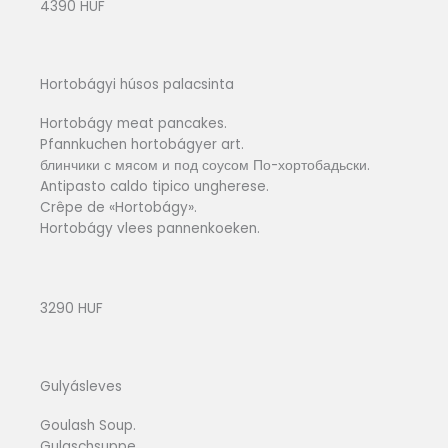
4390 HUF
Hortobágyi húsos palacsinta
Hortobágy meat pancakes.
Pfannkuchen hortobágyer art.
блинчики с мясом и под соусом По-хортобадьски.
Antipasto caldo tipico ungherese.
Crêpe de «Hortobágy».
Hortobágy vlees pannenkoeken.
3290 HUF
Gulyásleves
Goulash Soup.
Gulaschsuppe.