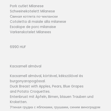
Pork cutlet Milanese
Schweinekotelett Milanese
Свиная котлета по-милански
Cotoletta di maiale alla milanese
Escalope de porc milanaise
Varkenskotelet Milanees
6990 HUF
Kacsamell almával
Kacsamell almával, körtével, kékszőlővel és
burgonyaropogóssal.
Duck Breast with Apples, Pears, Blue Grapes
and Potato Croquettes.
Entenbrust mit Äpfeln, Birnen, blauen Trauben und
Kroketten.
Утиная грудка с яблоками, грушами, синим виноградом