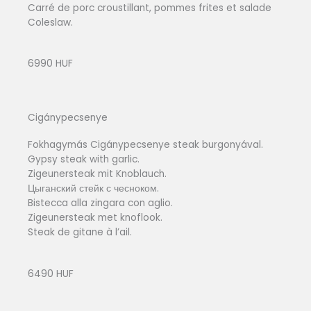
Carré de porc croustillant, pommes frites et salade
Coleslaw.
6990 HUF
Cigánypecsenye
Fokhagymás Cigánypecsenye steak burgonyával.
Gypsy steak with garlic.
Zigeunersteak mit Knoblauch.
Цыганский стейк с чесноком.
Bistecca alla zingara con aglio.
Zigeunersteak met knoflook.
Steak de gitane à l’ail.
6490 HUF