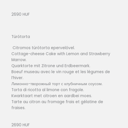
2690 HUF
Túrótorta
Citromos túrótorta epervelővel.
Cottage-cheese Cake with Lemon and Strawberry
Marrow.
Quarktorte mit Zitrone und Erdbeermark.
Boeuf museau avec le vin rouge et les légumes de
l’hiver.
Лимонно-творожный торт с клубничным соусом.
Torta di ricotta al limone con fragole.
Kwarktaart met citroen en aardbei moes.
Tarte au citron au fromage frais et gélatine de
fraises.
2690 HUF