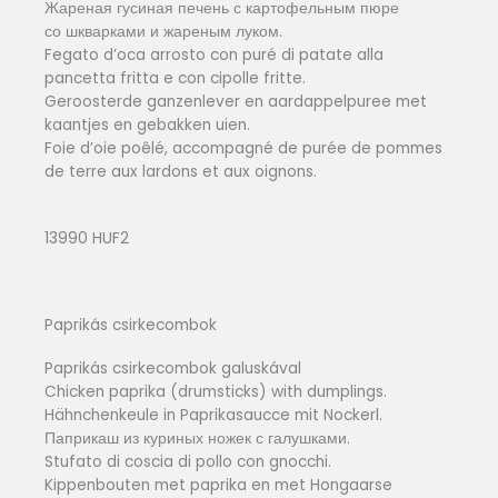
Жареная гусиная печень с картофельным пюре
со шкварками и жареным луком.
Fegato d’oca arrosto con puré di patate alla
pancetta fritta e con cipolle fritte.
Geroosterde ganzenlever en aardappelpuree met
kaantjes en gebakken uien.
Foie d’oie poêlé, accompagné de purée de pommes
de terre aux lardons et aux oignons.
13990 HUF2
Paprikás csirkecombok
Paprikás csirkecombok galuskával
Chicken paprika (drumsticks) with dumplings.
Hähnchenkeule in Paprikasaucce mit Nockerl.
Паприкаш из куриных ножек с галушками.
Stufato di coscia di pollo con gnocchi.
Kippenbouten met paprika en met Hongaarse