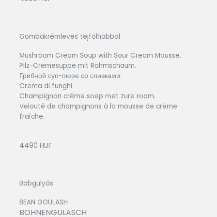
Gombakrémleves tejfölhabbal
Mushroom Cream Soup with Sour Cream Mousse.
Pilz-Cremesuppe mit Rahmschaum.
Грибной суп-пюре со сливками.
Crema di funghi.
Champignon crème soep met zure room.
Velouté de champignons à la mousse de crème
fraîche.
4490 HUF
Babgulyás
BEAN GOULASH
BOHNENGULASCH