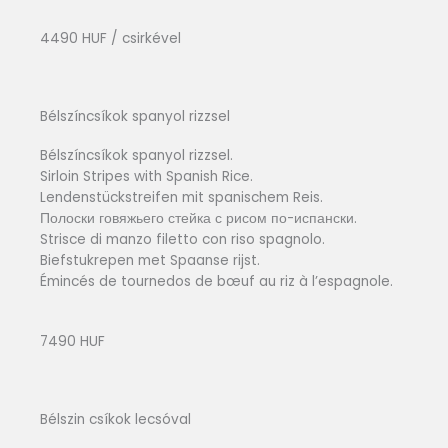
4490 HUF / csirkével
Bélszíncsíkok spanyol rizzsel
Bélszíncsíkok spanyol rizzsel.
Sirloin Stripes with Spanish Rice.
Lendenstückstreifen mit spanischem Reis.
Полоски говяжьего стейка с рисом по-испански.
Strisce di manzo filetto con riso spagnolo.
Biefstukrepen met Spaanse rijst.
Émincés de tournedos de bœuf au riz à l’espagnole.
7490 HUF
Bélszin csíkok lecsóval