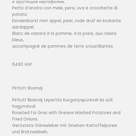
и хрустящим картофелем.
Petto d’anatra con mele, pere, uva e crocchette di
patata.
Eendenborst met appel, peer, rode druif en krokante
aardappel.
Blanc de canard à la pomme, à la poire, aux raisins
bleus,
accompagné de pommes de terre croustillantes.
6490 HUF
Pirított libamáj
Pirított libamáj tepertős burgonyapürével és sült
hagymával.
Roasted Foi Gras with Greave Mashed Potatoes and
Fried Onions.
Geröstete Gänseleber mit Grieben-Kartoffelpüree
und Bratzwiebeln.