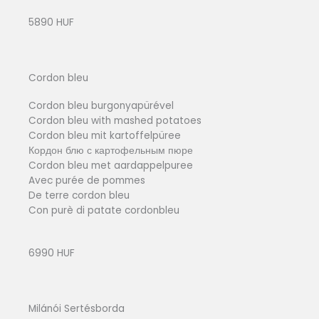
5890 HUF
Cordon bleu
Cordon bleu burgonyapürével
Cordon bleu with mashed potatoes
Cordon bleu mit kartoffelpüree
Кордон блю с картофельным пюре
Cordon bleu met aardappelpuree
Avec purée de pommes
De terre cordon bleu
Con purè di patate cordonbleu
6990 HUF
Milánói Sertésborda