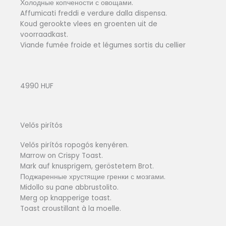
Холодные копчености с овощами.
Affumicati freddi e verdure dalla dispensa.
Koud gerookte vlees en groenten uit de
voorraadkast.
Viande fumée froide et légumes sortis du cellier
4990 HUF
Velős pirítós
Velős pirítós ropogós kenyéren.
Marrow on Crispy Toast.
Mark auf knusprigem, geröstetem Brot.
Поджаренные хрустящие гренки с мозгами.
Midollo su pane abbrustolito.
Merg op knapperige toast.
Toast croustillant à la moelle.