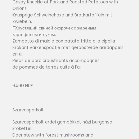
Crispy Knuckle of Pork and Roasted Potatoes with
Onions.
Knusprige Schweinehaxe und Bratkartoffeln mit
Zwiebeln.
ГХрустящий свиной окорочек с жареным
картофелем и луком.
Zampetto di maiale con patate fritte alla cipolla
Krokant varkenspootje met geroosterde aardappels
en ui.
Pieds de porc croustillants accompagnés
de pommes de terres cuits à l’ail.
6490 HUF
Szarvaspörkölt
Szarvaspörkölt erdei gombákkal, házi burgonya
krokettel.
Deer stew with forest mushrooms and