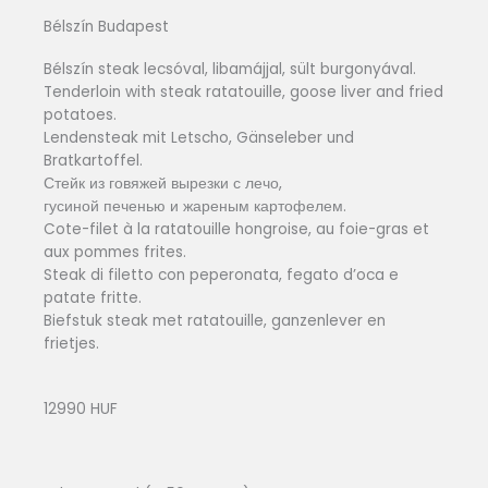
Bélszín Budapest
Bélszín steak lecsóval, libamájjal, sült burgonyával.
Tenderloin with steak ratatouille, goose liver and fried
potatoes.
Lendensteak mit Letscho, Gänseleber und
Bratkartoffel.
Стейк из говяжей вырезки с лечо,
гусиной печенью и жареным картофелем.
Cote-filet à la ratatouille hongroise, au foie-gras et
aux pommes frites.
Steak di filetto con peperonata, fegato d’oca e
patate fritte.
Biefstuk steak met ratatouille, ganzenlever en
frietjes.
12990 HUF