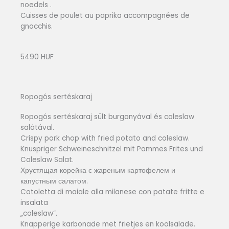
noedels .
Cuisses de poulet au paprika accompagnées de
gnocchis.
5490 HUF
Ropogós sertéskaraj
Ropogós sertéskaraj sült burgonyával és coleslaw
salátával.
Crispy pork chop with fried potato and coleslaw.
Knuspriger Schweineschnitzel mit Pommes Frites und
Coleslaw Salat.
Хрустящая корейка с жареным картофелем и
капустным салатом.
Cotoletta di maiale alla milanese con patate fritte e
insalata
„coleslaw”.
Knapperige karbonade met frietjes en koolsalade.