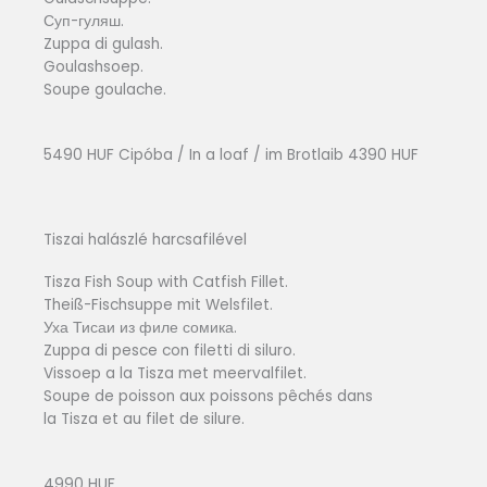
Суп-гуляш.
Zuppa di gulash.
Goulashsoep.
Soupe goulache.
5490 HUF Cipóba / In a loaf / im Brotlaib 4390 HUF
Tiszai halászlé harcsafilével
Tisza Fish Soup with Catfish Fillet.
Theiß-Fischsuppe mit Welsfilet.
Уха Тисаи из филе сомика.
Zuppa di pesce con filetti di siluro.
Vissoep a la Tisza met meervalfilet.
Soupe de poisson aux poissons pêchés dans
la Tisza et au filet de silure.
4990 HUF