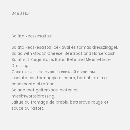
3490 HUF
Saláta kecskesajttal
Saláta kecskesajttal, céklával és tormás dresszinggel.
Salad with Goats’ Cheese, Beetroot and Horseradish.
Salat mit Ziegenkäse, Roter Bete und Meerrettich-
Dressing.
Салат из козьего сыра со свеклой и хреном.
Insalata con formaggio di capra, barbabietola e
condimento al rafano.
Salade met geitenkaas, bieten en
mieriksworteldressing.
Laitue au fromage de brebis, betterave rouge et
sauce au raifort.