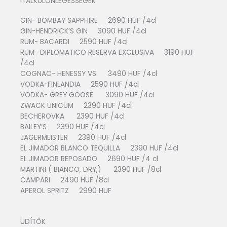
ITALKÜLÖNLEGESSÉGEK
GIN- BOMBAY SAPPHIRE 2690 HUF /4cl
GIN-HENDRICK’S GIN 3090 HUF /4cl
RUM- BACARDI 2590 HUF /4cl
RUM- DIPLOMATICO RESERVA EXCLUSIVA 3190 HUF
/4cl
COGNAC- HENESSY VS. 3490 HUF /4cl
VODKA-FINLANDIA 2590 HUF /4cl
VODKA- GREY GOOSE 3090 HUF /4cl
ZWACK UNICUM 2390 HUF /4cl
BECHEROVKA 2390 HUF /4cl
BAILEY’S 2390 HUF /4cl
JAGERMEISTER 2390 HUF /4cl
EL JIMADOR BLANCO TEQUILLA 2390 HUF /4cl
EL JIMADOR REPOSADO 2690 HUF /4 cl
MARTINI ( BIANCO, DRY,) 2390 HUF /8cl
CAMPARI 2490 HUF /8cl
APEROL SPRITZ 2990 HUF
ÜDÍTŐK