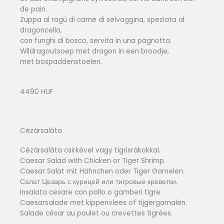
de pain.
Zuppa al ragú di carne di selvaggina, speziata al
dragoncello,
con funghi di bosco, servita in una pagnotta.
Wildragoutsoep met dragon in een broodje,
met bospaddenstoelen.
4490 HUF
Cézársaláta
Cézársaláta csirkével vagy tigrisrákokkal.
Caesar Salad with Chicken or Tiger Shrimp.
Caesar Salat mit Hähnchen oder Tiger Garnelen.
Салат Цезарь с курицей или тигровые креветки.
Insalata cesare con pollo o gamberi tigre.
Caesarsalade met kippenvlees of tijgergarnalen.
Salade césar au poulet ou crevettes tigrées.