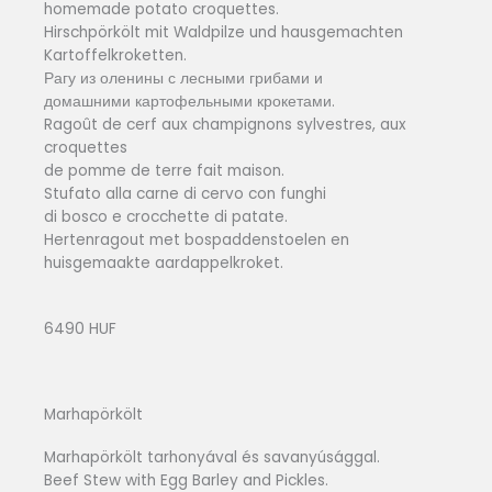
homemade potato croquettes.
Hirschpörkölt mit Waldpilze und hausgemachten
Kartoffelkroketten.
Рагу из оленины с лесными грибами и
домашними картофельными крокетами.
Ragoût de cerf aux champignons sylvestres, aux
croquettes
de pomme de terre fait maison.
Stufato alla carne di cervo con funghi
di bosco e crocchette di patate.
Hertenragout met bospaddenstoelen en
huisgemaakte aardappelkroket.
6490 HUF
Marhapörkölt
Marhapörkölt tarhonyával és savanyúsággal.
Beef Stew with Egg Barley and Pickles.