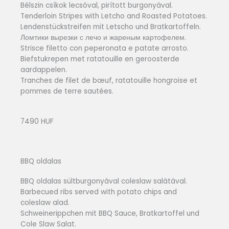
Bélszin csíkok lecsóval, pirított burgonyával.
Tenderloin Stripes with Letcho and Roasted Potatoes.
Lendenstückstreifen mit Letscho und Bratkartoffeln.
Ломтики вырезки с лечо и жареным картофелем.
Strisce filetto con peperonata e patate arrosto.
Biefstukrepen met ratatouille en geroosterde
aardappelen.
Tranches de filet de bœuf, ratatouille hongroise et
pommes de terre sautées.
7490 HUF
BBQ oldalas
BBQ oldalas sültburgonyával coleslaw salátával.
Barbecued ribs served with potato chips and
coleslaw alad.
Schweinerippchen mit BBQ Sauce, Bratkartoffel und
Cole Slaw Salat.