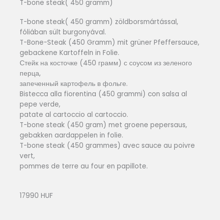
T-bone steak( 450 gramm)
T-bone steak( 450 gramm) zöldborsmártással,
fóliában sült burgonyával.
T-Bone-Steak (450 Gramm) mit grüner Pfeffersauce,
gebackene Kartoffeln in Folie.
Стейк на косточке (450 грамм) с соусом из зеленого
перца,
запеченный картофель в фольге.
Bistecca alla fiorentina (450 grammi) con salsa al
pepe verde,
patate al cartoccio al cartoccio.
T-bone steak (450 gram) met groene pepersaus,
gebakken aardappelen in folie.
T-bone steak (450 grammes) avec sauce au poivre
vert,
pommes de terre au four en papillote.
17990 HUF