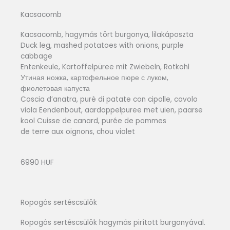
Kacsacomb
Kacsacomb, hagymás tört burgonya, lilakáposzta
Duck leg, mashed potatoes with onions, purple
cabbage
Entenkeule, Kartoffelpüree mit Zwiebeln, Rotkohl
Утиная ножка, картофельное пюре с луком,
фиолетовая капуста
Coscia d’anatra, purè di patate con cipolle, cavolo
viola Eendenbout, aardappelpuree met uien, paarse
kool Cuisse de canard, purée de pommes
de terre aux oignons, chou violet
6990 HUF
Ropogós sertéscsülök
Ropogós sertéscsülök hagymás pirított burgonyával.