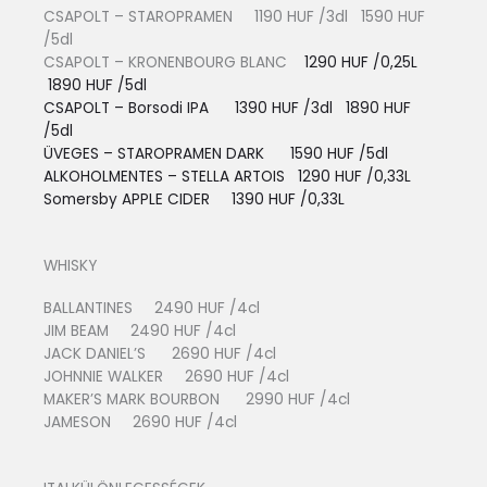
CSAPOLT – STAROPRAMEN 1190 HUF /3dl 1590 HUF
/5dl
CSAPOLT – KRONENBOURG BLANC
1290 HUF /0,25L
1890 HUF /5dl
CSAPOLT – Borsodi IPA 1390 HUF /3dl 1890 HUF
/5dl
ÜVEGES – STAROPRAMEN DARK 1590 HUF /5dl
ALKOHOLMENTES – STELLA ARTOIS
1290 HUF /0,33L
Somersby APPLE CIDER 13
90 HUF /0,33L
WHISKY
BALLANTINES 2490 HUF /4cl
JIM BEAM 2490 HUF /4cl
JACK DANIEL’S 2690 HUF /4cl
JOHNNIE WALKER 2690 HUF /4cl
MAKER’S MARK BOURBON 2990 HUF /4cl
JAMESON 2690 HUF /4cl