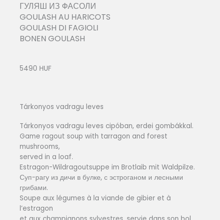
ГУЛЯШ ИЗ ФАСОЛИ
GOULASH AU HARICOTS
GOULASH DI FAGIOLI
BONEN GOULASH
5490 HUF
Tárkonyos vadragu leves
Tárkonyos vadragu leves cipóban, erdei gombákkal.
Game ragout soup with tarragon and forest
mushrooms,
served in a loaf.
Estragon-Wildragoutsuppe im Brotlaib mit Waldpilze.
Суп-рагу из дичи в булке, с эстроганом и лесными
грибами.
Soupe aux légumes à la viande de gibier et à
l’estragon
et aux champignons sylvestres, servie dans son bol