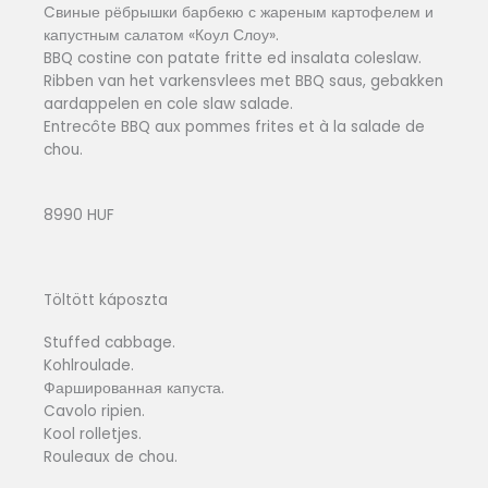
Cвиные рёбрышки барбекю с жареным картофелем и
капустным салатом «Коул Слоу».
BBQ costine con patate fritte ed insalata coleslaw.
Ribben van het varkensvlees met BBQ saus, gebakken
aardappelen en cole slaw salade.
Entrecôte BBQ aux pommes frites et à la salade de
chou.
8990 HUF
Töltött káposzta
Stuffed cabbage.
Kohlroulade.
Фаршированная капуста.
Cavolo ripien.
Kool rolletjes.
Rouleaux de chou.