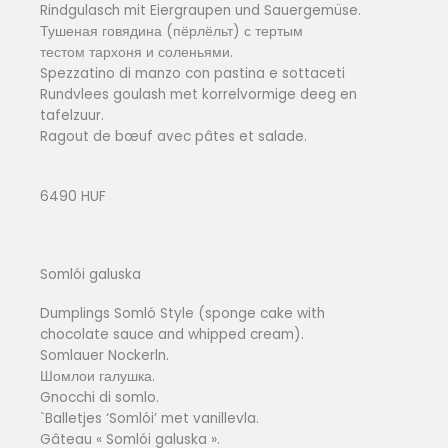
Rindgulasch mit Eiergraupen und Sauergemüse.
Тушеная говядина (пёрлёльт) с тертым
тестом тархоня и соленьями.
Spezzatino di manzo con pastina e sottaceti
Rundvlees goulash met korrelvormige deeg en
tafelzuur.
Ragout de bœuf avec pâtes et salade.
6490 HUF
Somlói galuska
Dumplings Somló Style (sponge cake with
chocolate sauce and whipped cream).
Somlauer Nockerln.
Шомлои галушка.
Gnocchi di somlo.
`Balletjes ‘Somlói’ met vanillevla.
Gâteau « Somlói galuska ».