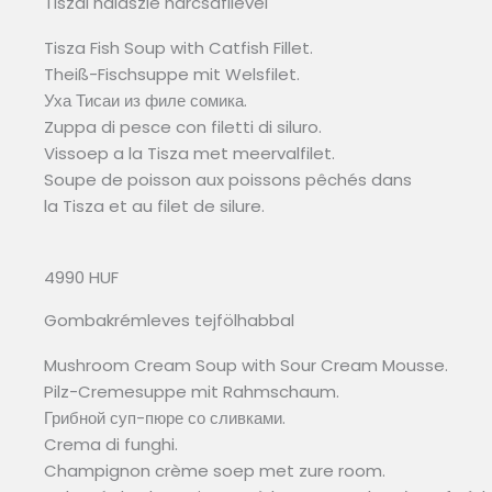
Tiszai halászlé harcsafilével
Tisza Fish Soup with Catfish Fillet.
Theiß-Fischsuppe mit Welsfilet.
Уха Тисаи из филе сомика.
Zuppa di pesce con filetti di siluro.
Vissoep a la Tisza met meervalfilet.
Soupe de poisson aux poissons pêchés dans
la Tisza et au filet de silure.
4990 HUF
Gombakrémleves tejfölhabbal
Mushroom Cream Soup with Sour Cream Mousse.
Pilz-Cremesuppe mit Rahmschaum.
Грибной суп-пюре со сливками.
Crema di funghi.
Champignon crème soep met zure room.