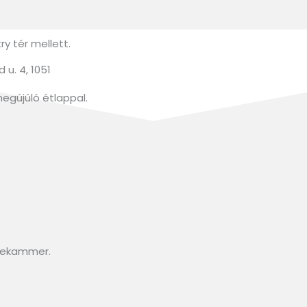
y tér mellett.
u. 4, 1051
megújúló étlappal.
isekammer.