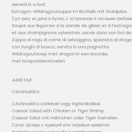
served in a loaf.
Estragon-Wildragoutsuppe im Brotlaib mit Waldpilze.
Суп-рагу из дичи в булке, с эстроганом и лесными грибами
Soupe aux légumes à la viande de gibier et à l’estrago
et aux champignons sylvestres, servie dans son bol de 
Zuppa al ragú di carne di selvaggina, speziata al drago
con funghi di bosco, servita in una pagnotta.
Wildragoutsoep met dragon in een broodje,
met bospaddenstoelen.
4490 HUF
Cézársaláta
Cézársaláta csirkével vagy tigrisrákokkal.
Caesar Salad with Chicken or Tiger Shrimp.
Caesar Salat mit Hähnchen oder Tiger Garnelen.
Салат Цезарь с курицей или тигровые креветки.
Insalata cesare con pollo o gamberi tigre.