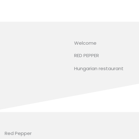
Skip
to
content
Welcome
RED PEPPER
Hungarian restaurant
Red Pepper