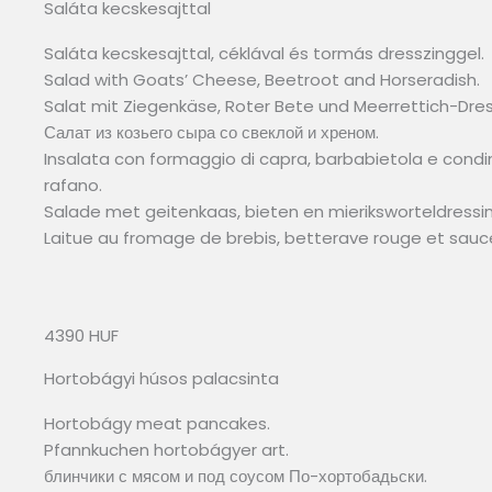
Saláta kecskesajttal
Saláta kecskesajttal, céklával és tormás dresszinggel.
Salad with Goats’ Cheese, Beetroot and Horseradish.
Salat mit Ziegenkäse, Roter Bete und Meerrettich-Dres
Салат из козьего сыра со свеклой и хреном.
Insalata con formaggio di capra, barbabietola e cond
rafano.
Salade met geitenkaas, bieten en mieriksworteldressin
Laitue au fromage de brebis, betterave rouge et sauce 
4390 HUF
Hortobágyi húsos palacsinta
Hortobágy meat pancakes.
Pfannkuchen hortobágyer art.
блинчики с мясом и под соусом По-хортобадьски.