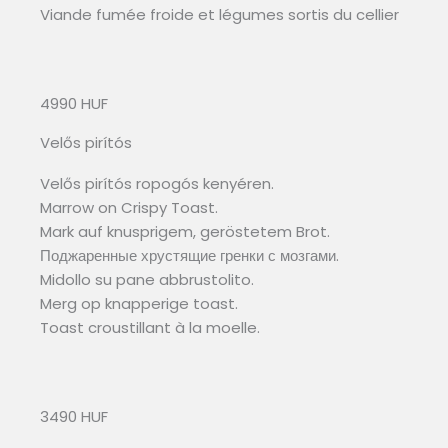
Viande fumée froide et légumes sortis du cellier
4990 HUF
Velős pirítós
Velős pirítós ropogós kenyéren.
Marrow on Crispy Toast.
Mark auf knusprigem, geröstetem Brot.
Поджаренные хрустящие гренки с мозгами.
Midollo su pane abbrustolito.
Merg op knapperige toast.
Toast croustillant à la moelle.
3490 HUF