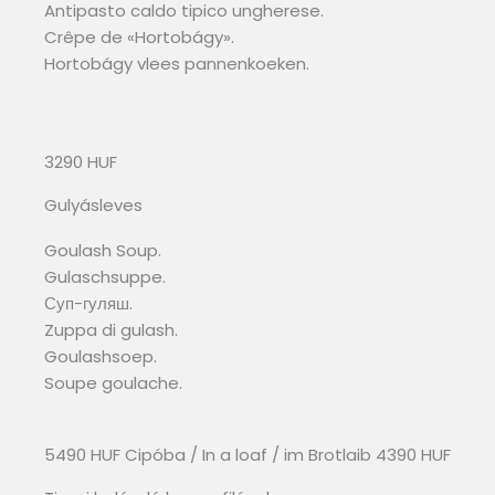
Antipasto caldo tipico ungherese.
Crêpe de «Hortobágy».
Hortobágy vlees pannenkoeken.
3290 HUF
Gulyásleves
Goulash Soup.
Gulaschsuppe.
Суп-гуляш.
Zuppa di gulash.
Goulashsoep.
Soupe goulache.
5490 HUF Cipóba / In a loaf / im Brotlaib 4390 HUF