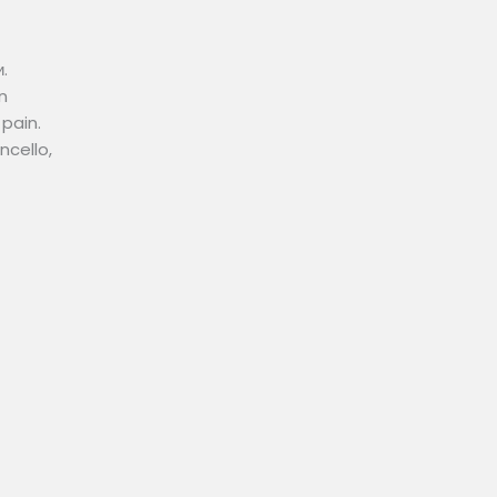
.
n
pain.
ncello,