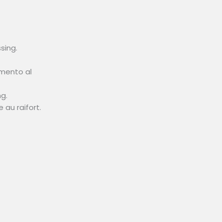
sing.
imento al
g.
au raifort.