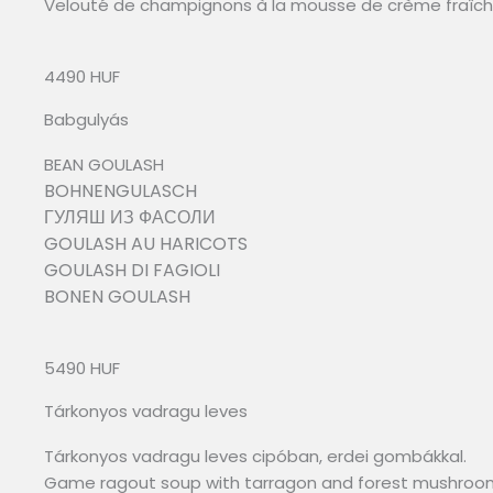
Velouté de champignons à la mousse de crème fraîch
4490 HUF
Babgulyás
BEAN GOULASH
BOHNENGULASCH
ГУЛЯШ ИЗ ФАСОЛИ
GOULASH AU HARICOTS
GOULASH DI FAGIOLI
BONEN GOULASH
5490 HUF
Tárkonyos vadragu leves
Tárkonyos vadragu leves cipóban, erdei gombákkal.
Game ragout soup with tarragon and forest mushroo