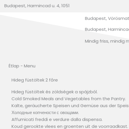
Budapest, Harmincad u. 4, 1051
Budapest, Vörösmatr
Budapest, Harmincad 
Mindig friss, mindig 
Étlap - Menu
Hideg füstöltek 2 főre
Hideg füstöltek és zöldségek a spájzból.
Cold Smoked Meals and Vegetables from the Pantry.
Kalte, geräucherte Speisen und Gemüse aus der Spe
Холодные копчености с овощами.
Affumicati freddi e verdure dalla dispensa.
Koud gerookte vlees en groenten uit de voorraadkast.