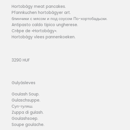
Hortobágy meat pancakes.
Pfannkuchen hortobágyer art.
блинчики с мясом и под соусом По-хортобадьски.
Antipasto caldo tipico ungherese.
Crêpe de «Hortobágy».
Hortobágy vlees pannenkoeken.
3290 HUF
Gulyásleves
Goulash Soup.
Gulaschsuppe.
Суп-гуляш.
Zuppa di gulash.
Goulashsoep.
Soupe goulache.