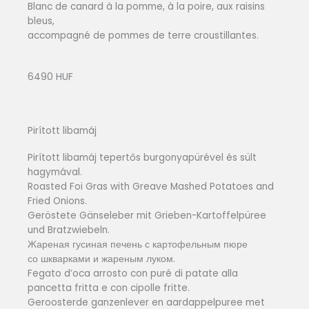
Blanc de canard à la pomme, à la poire, aux raisins
bleus,
accompagné de pommes de terre croustillantes.
6490 HUF
Pirított libamáj
Pirított libamáj tepertős burgonyapürével és sült
hagymával.
Roasted Foi Gras with Greave Mashed Potatoes and
Fried Onions.
Geröstete Gänseleber mit Grieben-Kartoffelpüree
und Bratzwiebeln.
Жареная гусиная печень с картофельным пюре
со шкварками и жареным луком.
Fegato d’oca arrosto con puré di patate alla
pancetta fritta e con cipolle fritte.
Geroosterde ganzenlever en aardappelpuree met