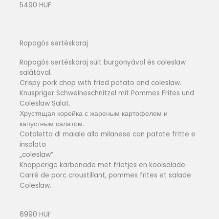
5490 HUF
Ropogós sertéskaraj
Ropogós sertéskaraj sült burgonyával és coleslaw
salátával.
Crispy pork chop with fried potato and coleslaw.
Knuspriger Schweineschnitzel mit Pommes Frites und
Coleslaw Salat.
Хрустящая корейка с жареным картофелем и
капустным салатом.
Cotoletta di maiale alla milanese con patate fritte e
insalata
„coleslaw”.
Knapperige karbonade met frietjes en koolsalade.
Carré de porc croustillant, pommes frites et salade
Coleslaw.
6990 HUF