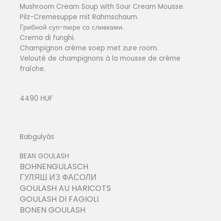
Mushroom Cream Soup with Sour Cream Mousse.
Pilz-Cremesuppe mit Rahmschaum.
Грибной суп-пюре со сливками.
Crema di funghi.
Champignon crème soep met zure room.
Velouté de champignons à la mousse de crème
fraîche.
4490 HUF
Babgulyás
BEAN GOULASH
BOHNENGULASCH
ГУЛЯШ ИЗ ФАСОЛИ
GOULASH AU HARICOTS
GOULASH DI FAGIOLI
BONEN GOULASH