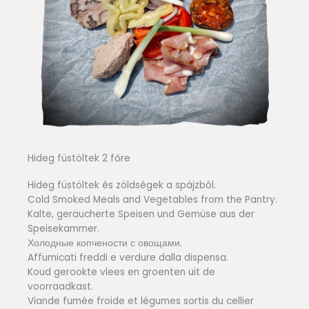
Hideg füstöltek 2 főre
Hideg füstöltek és zöldségek a spájzból.
Cold Smoked Meals and Vegetables from the Pantry.
Kalte, geräucherte Speisen und Gemüse aus der
Speisekammer.
Холодные копчености с овощами.
Affumicati freddi e verdure dalla dispensa.
Koud gerookte vlees en groenten uit de
voorraadkast.
Viande fumée froide et légumes sortis du cellier