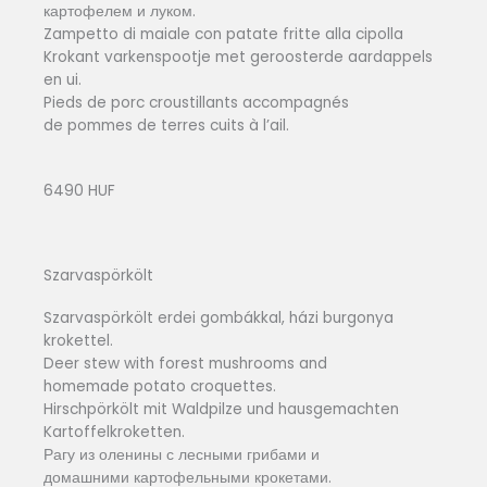
картофелем и луком.
Zampetto di maiale con patate fritte alla cipolla
Krokant varkenspootje met geroosterde aardappels
en ui.
Pieds de porc croustillants accompagnés
de pommes de terres cuits à l’ail.
6490 HUF
Szarvaspörkölt
Szarvaspörkölt erdei gombákkal, házi burgonya
krokettel.
Deer stew with forest mushrooms and
homemade potato croquettes.
Hirschpörkölt mit Waldpilze und hausgemachten
Kartoffelkroketten.
Рагу из оленины с лесными грибами и
домашними картофельными крокетами.