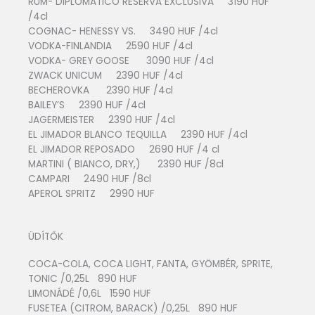
RUM- DIPLOMATICO RESERVA EXCLUSIVA 3190 HUF
/4cl
COGNAC- HENESSY VS. 3490 HUF /4cl
VODKA-FINLANDIA 2590 HUF /4cl
VODKA- GREY GOOSE 3090 HUF /4cl
ZWACK UNICUM 2390 HUF /4cl
BECHEROVKA 2390 HUF /4cl
BAILEY’S 2390 HUF /4cl
JAGERMEISTER 2390 HUF /4cl
EL JIMADOR BLANCO TEQUILLA 2390 HUF /4cl
EL JIMADOR REPOSADO 2690 HUF /4 cl
MARTINI ( BIANCO, DRY,) 2390 HUF /8cl
CAMPARI 2490 HUF /8cl
APEROL SPRITZ 2990 HUF
ÜDÍTŐK
COCA-COLA, COCA LIGHT, FANTA, GYÖMBÉR, SPRITE,
TONIC /0,25L 890 HUF
LIMONÁDÉ /0,6L 1590 HUF
FUSETEA (CITROM, BARACK) /0,25L 890 HUF