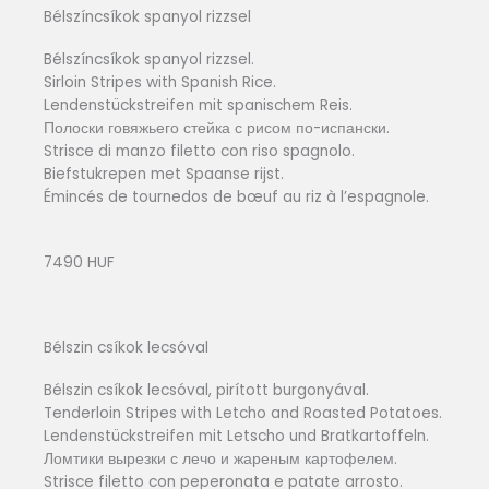
Bélszíncsíkok spanyol rizzsel
Bélszíncsíkok spanyol rizzsel.
Sirloin Stripes with Spanish Rice.
Lendenstückstreifen mit spanischem Reis.
Полоски говяжьего стейка с рисом по-испански.
Strisce di manzo filetto con riso spagnolo.
Biefstukrepen met Spaanse rijst.
Émincés de tournedos de bœuf au riz à l’espagnole.
7490 HUF
Bélszin csíkok lecsóval
Bélszin csíkok lecsóval, pirított burgonyával.
Tenderloin Stripes with Letcho and Roasted Potatoes.
Lendenstückstreifen mit Letscho und Bratkartoffeln.
Ломтики вырезки с лечо и жареным картофелем.
Strisce filetto con peperonata e patate arrosto.