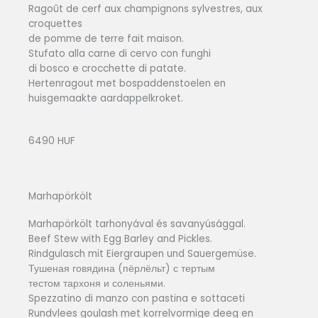
Ragoût de cerf aux champignons sylvestres, aux
croquettes
de pomme de terre fait maison.
Stufato alla carne di cervo con funghi
di bosco e crocchette di patate.
Hertenragout met bospaddenstoelen en
huisgemaakte aardappelkroket.
6490 HUF
Marhapörkölt
Marhapörkölt tarhonyával és savanyúsággal.
Beef Stew with Egg Barley and Pickles.
Rindgulasch mit Eiergraupen und Sauergemüse.
Тушеная говядина (пёрлёльт) с тертым
тестом тархоня и соленьями.
Spezzatino di manzo con pastina e sottaceti
Rundvlees goulash met korrelvormige deeg en