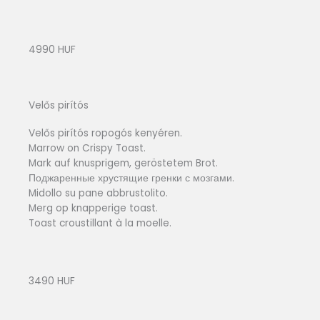
4990 HUF
Velős pirítós
Velős pirítós ropogós kenyéren.
Marrow on Crispy Toast.
Mark auf knusprigem, geröstetem Brot.
Поджаренные хрустящие гренки с мозгами.
Midollo su pane abbrustolito.
Merg op knapperige toast.
Toast croustillant à la moelle.
3490 HUF