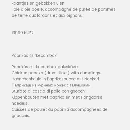
kaantjes en gebakken uien.
Foie d’oie poêlé, accompagné de purée de pommes
de terre aux lardons et aux oignons.
13990 HUF2
Paprikás csirkecombok
Paprikás csirkecombok galuskával
Chicken paprika (drumsticks) with dumplings.
Hähnchenkeule in Paprikasaucce mit Nockerl.
Паприкаш из куриных ножек с галушками.
Stufato di coscia di pollo con gnocchi.
Kippenbouten met paprika en met Hongaarse
noedels .
Cuisses de poulet au paprika accompagnées de
gnocchis.