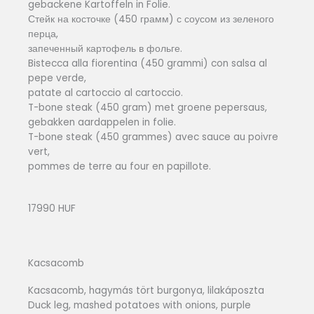
gebackene Kartoffeln in Folie.
Стейк на косточке (450 грамм) с соусом из зеленого
перца,
запеченный картофель в фольге.
Bistecca alla fiorentina (450 grammi) con salsa al
pepe verde,
patate al cartoccio al cartoccio.
T-bone steak (450 gram) met groene pepersaus,
gebakken aardappelen in folie.
T-bone steak (450 grammes) avec sauce au poivre
vert,
pommes de terre au four en papillote.
17990 HUF
Kacsacomb
Kacsacomb, hagymás tört burgonya, lilakáposzta
Duck leg, mashed potatoes with onions, purple