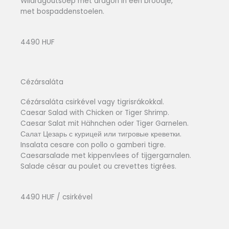
Wildragoutsoep met dragon in een broodje,
met bospaddenstoelen.
4490 HUF
Cézársaláta
Cézársaláta csirkével vagy tigrisrákokkal.
Caesar Salad with Chicken or Tiger Shrimp.
Caesar Salat mit Hähnchen oder Tiger Garnelen.
Салат Цезарь с курицей или тигровые креветки.
Insalata cesare con pollo o gamberi tigre.
Caesarsalade met kippenvlees of tijgergarnalen.
Salade césar au poulet ou crevettes tigrées.
4490 HUF / csirkével