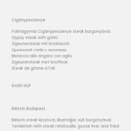
Cigánypecsenye
Fokhagymás Cigánypecsenye steak burgonyával.
Gypsy steak with garlic.
Zigeunersteak mit Knoblauch.
Цыганский стейк с чесноком.
Bistecca alla zingara con aglio.
Zigeunersteak met knoflook.
Steak de gitane à l’ail.
6490 HUF
Bélszín Budapest
Bélszín steak lecsóval, libamájjal, sült burgonyával.
Tenderloin with steak ratatouille, goose liver and fried