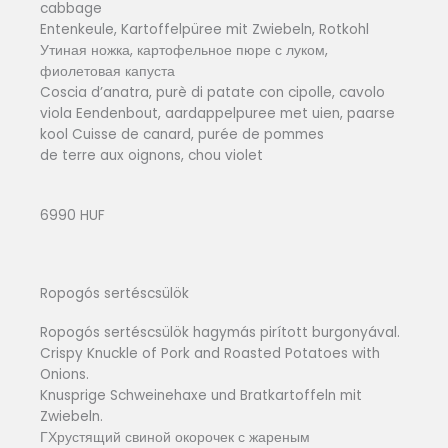
cabbage
Entenkeule, Kartoffelpüree mit Zwiebeln, Rotkohl
Утиная ножка, картофельное пюре с луком,
фиолетовая капуста
Coscia d’anatra, purè di patate con cipolle, cavolo
viola Eendenbout, aardappelpuree met uien, paarse
kool Cuisse de canard, purée de pommes
de terre aux oignons, chou violet
6990 HUF
Ropogós sertéscsülök
Ropogós sertéscsülök hagymás pirított burgonyával.
Crispy Knuckle of Pork and Roasted Potatoes with
Onions.
Knusprige Schweinehaxe und Bratkartoffeln mit
Zwiebeln.
ГХрустящий свиной окорочек с жареным