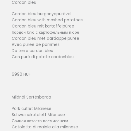
Cordon bleu
Cordon bleu burgonyapürével
Cordon bleu with mashed potatoes
Cordon bleu mit kartoffelpüree
Кордон блю с картофельным пюре
Cordon bleu met aardappelpuree
Avec purée de pommes
De terre cordon bleu
Con purè di patate cordonbleu
6990 HUF
Milánói Sertésborda
Pork cutlet Milanese
Schweinekotelett Milanese
Свиная котлета по-милански
Cotoletta di maiale alla milanese