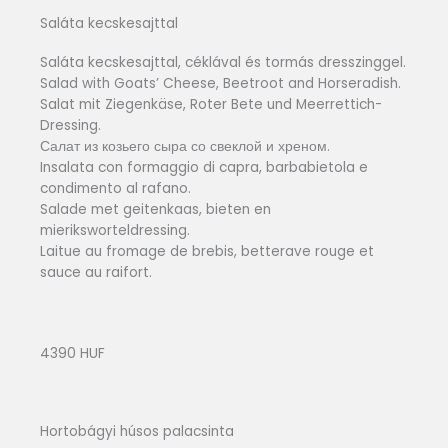
Saláta kecskesajttal
Saláta kecskesajttal, céklával és tormás dresszinggel.
Salad with Goats’ Cheese, Beetroot and Horseradish.
Salat mit Ziegenkäse, Roter Bete und Meerrettich-
Dressing.
Салат из козьего сыра со свеклой и хреном.
Insalata con formaggio di capra, barbabietola e
condimento al rafano.
Salade met geitenkaas, bieten en
mieriksworteldressing.
Laitue au fromage de brebis, betterave rouge et
sauce au raifort.
4390 HUF
Hortobágyi húsos palacsinta