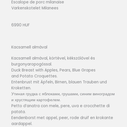
Escalope de porc milanaise
Varkenskotelet Milanees
6990 HUF
Kacsamell almával
Kacsamell almával, körtével, kékszőlővel és
burgonyaropogóssal.
Duck Breast with Apples, Pears, Blue Grapes
and Potato Croquettes.
Entenbrust mit Äpfeln, Birnen, blauen Trauben und
Kroketten.
Утиная грудка с яблоками, грушами, синим виноградом
и хрустящим картофелем.
Petto d’anatra con mele, pere, uva e crocchette di
patata.
Eendenborst met appel, peer, rode druif en krokante
aardappel.