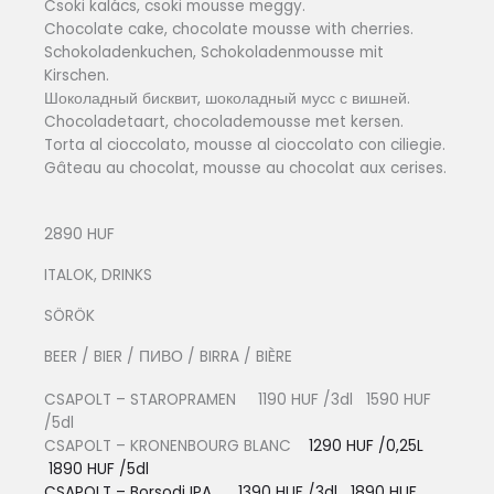
Csoki kalács, csoki mousse meggy.
Chocolate cake, chocolate mousse with cherries.
Schokoladenkuchen, Schokoladenmousse mit
Kirschen.
Шоколадный бисквит, шоколадный мусс с вишней.
Chocoladetaart, chocolademousse met kersen.
Torta al cioccolato, mousse al cioccolato con ciliegie.
Gâteau au chocolat, mousse au chocolat aux cerises.
2890 HUF
ITALOK, DRINKS
SÖRÖK
BEER / BIER / ПИВО / BIRRA / BIÈRE
CSAPOLT – STAROPRAMEN 1190 HUF /3dl 1590 HUF
/5dl
CSAPOLT – KRONENBOURG BLANC
1290 HUF /0,25L
1890 HUF /5dl
CSAPOLT – Borsodi IPA 1390 HUF /3dl 1890 HUF