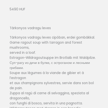
5490 HUF
Tárkonyos vadragu leves
Tárkonyos vadragu leves cipóban, erdei gombákkal.
Game ragout soup with tarragon and forest
mushrooms,
served in a loaf.
Estragon-Wildragoutsuppe im Brotlaib mit Waldpilze.
Суп-рагу из дичи в булке, с эстроганом и лесными
грибами.
Soupe aux légumes à la viande de gibier et à
l’estragon
et aux champignons sylvestres, servie dans son bol
de pain.
Zuppa al ragú di carne di selvaggina, speziata al
dragoncello,
con funghi di bosco, servita in una pagnotta.