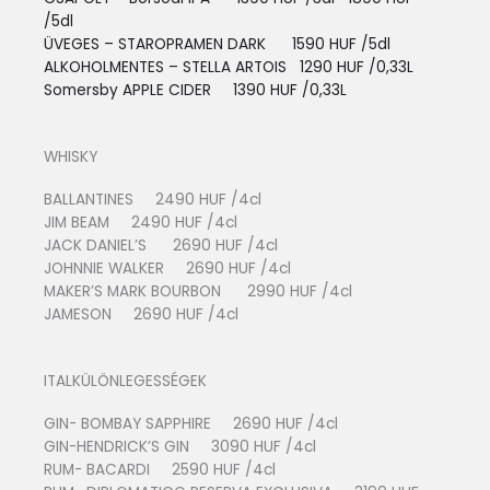
/5dl
ÜVEGES – STAROPRAMEN DARK 1590 HUF /5dl
ALKOHOLMENTES – STELLA ARTOIS
1290 HUF /0,33L
Somersby APPLE CIDER 13
90 HUF /0,33L
WHISKY
BALLANTINES 2490 HUF /4cl
JIM BEAM 2490 HUF /4cl
JACK DANIEL’S 2690 HUF /4cl
JOHNNIE WALKER 2690 HUF /4cl
MAKER’S MARK BOURBON 2990 HUF /4cl
JAMESON 2690 HUF /4cl
ITALKÜLÖNLEGESSÉGEK
GIN- BOMBAY SAPPHIRE 2690 HUF /4cl
GIN-HENDRICK’S GIN 3090 HUF /4cl
RUM- BACARDI 2590 HUF /4cl