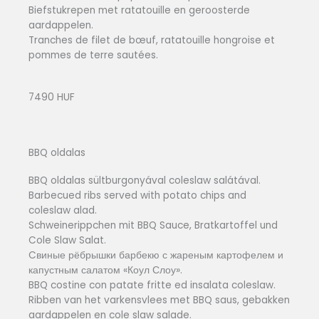
Biefstukrepen met ratatouille en geroosterde
aardappelen.
Tranches de filet de bœuf, ratatouille hongroise et
pommes de terre sautées.
7490 HUF
BBQ oldalas
BBQ oldalas sültburgonyával coleslaw salátával.
Barbecued ribs served with potato chips and
coleslaw alad.
Schweinerippchen mit BBQ Sauce, Bratkartoffel und
Cole Slaw Salat.
Cвиные рёбрышки барбекю с жареным картофелем и
капустным салатом «Коул Слоу».
BBQ costine con patate fritte ed insalata coleslaw.
Ribben van het varkensvlees met BBQ saus, gebakken
aardappelen en cole slaw salade.