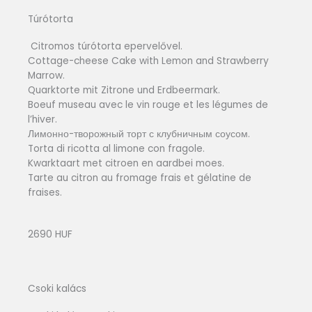
Túrótorta
Citromos túrótorta epervelővel.
Cottage-cheese Cake with Lemon and Strawberry
Marrow.
Quarktorte mit Zitrone und Erdbeermark.
Boeuf museau avec le vin rouge et les légumes de
l’hiver.
Лимонно-творожный торт с клубничным соусом.
Torta di ricotta al limone con fragole.
Kwarktaart met citroen en aardbei moes.
Tarte au citron au fromage frais et gélatine de
fraises.
2690 HUF
Csoki kalács