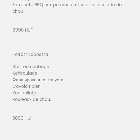
Entrecôte BBQ aux pommes frites et à la salade de
chou.
8990 HUF
Töltött káposzta
Stuffed cabbage.
Kohlroulade.
Фаршированная капуста.
Cavolo ripien.
Kool rolletjes.
Rouleaux de chou.
5890 HUF