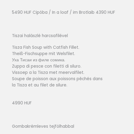
5490 HUF Cipóba / In a loaf / im Brotlaib 4390 HUF
Tiszai halászlé harcsafilével
Tisza Fish Soup with Catfish Fillet.
Theiß-Fischsuppe mit Welsfilet.
Уха Тисаи из филе сомика.
Zuppa di pesce con filetti di siluro.
Vissoep a la Tisza met meervalfilet.
Soupe de poisson aux poissons pêchés dans
la Tisza et au filet de silure.
4990 HUF
Gombakrémleves tejfölhabbal