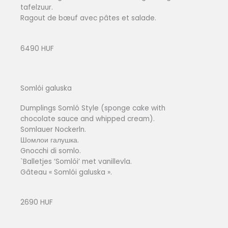
tafelzuur.
Ragout de bœuf avec pâtes et salade.
6490 HUF
Somlói galuska
Dumplings Somló Style (sponge cake with
chocolate sauce and whipped cream).
Somlauer Nockerln.
Шомлои галушка.
Gnocchi di somlo.
`Balletjes ‘Somlói’ met vanillevla.
Gâteau « Somlói galuska ».
2690 HUF