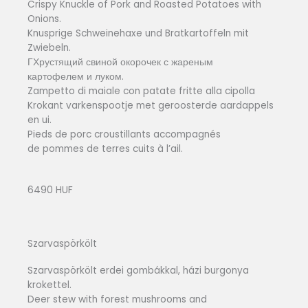
Crispy Knuckle of Pork and Roasted Potatoes with
Onions.
Knusprige Schweinehaxe und Bratkartoffeln mit
Zwiebeln.
ГХрустящий свиной окорочек с жареным
картофелем и луком.
Zampetto di maiale con patate fritte alla cipolla
Krokant varkenspootje met geroosterde aardappels
en ui.
Pieds de porc croustillants accompagnés
de pommes de terres cuits à l’ail.
6490 HUF
Szarvaspörkölt
Szarvaspörkölt erdei gombákkal, házi burgonya
krokettel.
Deer stew with forest mushrooms and