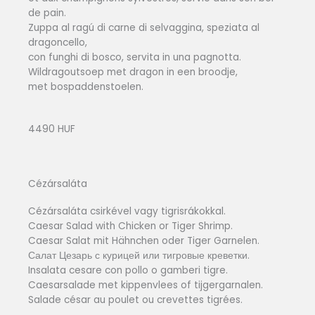
de pain.
Zuppa al ragú di carne di selvaggina, speziata al
dragoncello,
con funghi di bosco, servita in una pagnotta.
Wildragoutsoep met dragon in een broodje,
met bospaddenstoelen.
4490 HUF
Cézársaláta
Cézársaláta csirkével vagy tigrisrákokkal.
Caesar Salad with Chicken or Tiger Shrimp.
Caesar Salat mit Hähnchen oder Tiger Garnelen.
Салат Цезарь с курицей или тигровые креветки.
Insalata cesare con pollo o gamberi tigre.
Caesarsalade met kippenvlees of tijgergarnalen.
Salade césar au poulet ou crevettes tigrées.