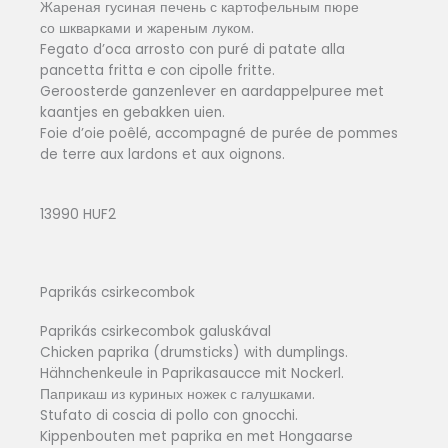
Жареная гусиная печень с картофельным пюре
со шкварками и жареным луком.
Fegato d’oca arrosto con puré di patate alla
pancetta fritta e con cipolle fritte.
Geroosterde ganzenlever en aardappelpuree met
kaantjes en gebakken uien.
Foie d’oie poêlé, accompagné de purée de pommes
de terre aux lardons et aux oignons.
13990 HUF2
Paprikás csirkecombok
Paprikás csirkecombok galuskával
Chicken paprika (drumsticks) with dumplings.
Hähnchenkeule in Paprikasaucce mit Nockerl.
Паприкаш из куриных ножек с галушками.
Stufato di coscia di pollo con gnocchi.
Kippenbouten met paprika en met Hongaarse