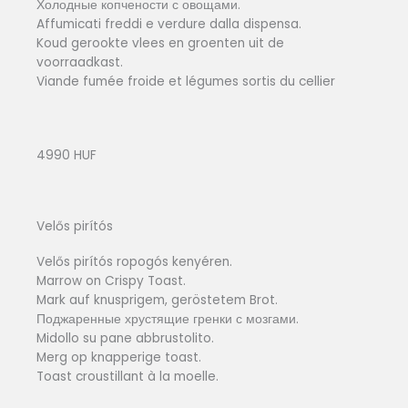
Холодные копчености с овощами.
Affumicati freddi e verdure dalla dispensa.
Koud gerookte vlees en groenten uit de
voorraadkast.
Viande fumée froide et légumes sortis du cellier
4990 HUF
Velős pirítós
Velős pirítós ropogós kenyéren.
Marrow on Crispy Toast.
Mark auf knusprigem, geröstetem Brot.
Поджаренные хрустящие гренки с мозгами.
Midollo su pane abbrustolito.
Merg op knapperige toast.
Toast croustillant à la moelle.