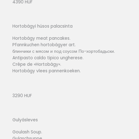
4390 HUF
Hortobágyi húsos palacsinta
Hortobágy meat pancakes.
Pfannkuchen hortobágyer art.
блинчики с мясом и под соусом По-хортобадьски.
Antipasto caldo tipico ungherese.
Crêpe de «Hortobágy».
Hortobágy vlees pannenkoeken.
3290 HUF
Gulyásleves
Goulash Soup.
Gulaschsuppe.