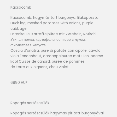
Kacsacomb
Kacsacomb, hagymás tört burgonya, lilakáposzta
Duck leg, mashed potatoes with onions, purple
cabbage
Entenkeule, Kartoffelpüree mit Zwiebeln, Rotkohl
Утиная ножка, картофельное пюре с луком,
фиолетовая капуста
Coscia d’anatra, purè di patate con cipolle, cavolo
viola Eendenbout, aardappelpuree met uien, paarse
kool Cuisse de canard, purée de pommes
de terre aux oignons, chou violet
6990 HUF
Ropogós sertéscsülök
Ropogós sertéscsülök hagymás pirított burgonyával.