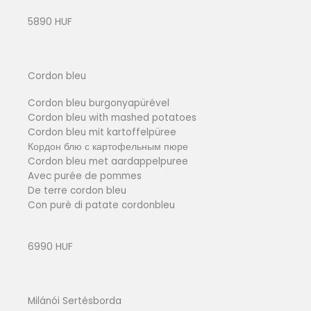
5890 HUF
Cordon bleu
Cordon bleu burgonyapürével
Cordon bleu with mashed potatoes
Cordon bleu mit kartoffelpüree
Кордон блю с картофельным пюре
Cordon bleu met aardappelpuree
Avec purée de pommes
De terre cordon bleu
Con purè di patate cordonbleu
6990 HUF
Milánói Sertésborda