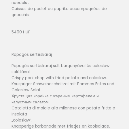
noedels .
Cuisses de poulet au paprika accompagnées de
gnocchis.
5490 HUF
Ropogós sertéskaraj
Ropogós sertéskaraj sült burgonyával és coleslaw
salátával.
Crispy pork chop with fried potato and coleslaw.
Knuspriger Schweineschnitzel mit Pommes Frites und
Coleslaw Salat.
Хрустящая корейка с жареным картофелем и
капустным салатом.
Cotoletta di maiale alla milanese con patate fritte e
insalata
„coleslaw”.
Knapperige karbonade met frietjes en koolsalade.