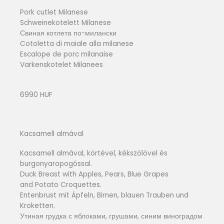
Pork cutlet Milanese
Schweinekotelett Milanese
Свиная котлета по-милански
Cotoletta di maiale alla milanese
Escalope de porc milanaise
Varkenskotelet Milanees
6990 HUF
Kacsamell almával
Kacsamell almával, körtével, kékszőlővel és
burgonyaropogóssal.
Duck Breast with Apples, Pears, Blue Grapes
and Potato Croquettes.
Entenbrust mit Äpfeln, Birnen, blauen Trauben und
Kroketten.
Утиная грудка с яблоками, грушами, синим виноградом