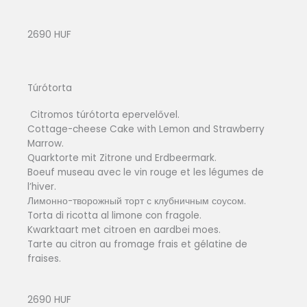
2690 HUF
Túrótorta
Citromos túrótorta epervelővel.
Cottage-cheese Cake with Lemon and Strawberry
Marrow.
Quarktorte mit Zitrone und Erdbeermark.
Boeuf museau avec le vin rouge et les légumes de
l’hiver.
Лимонно-творожный торт с клубничным соусом.
Torta di ricotta al limone con fragole.
Kwarktaart met citroen en aardbei moes.
Tarte au citron au fromage frais et gélatine de
fraises.
2690 HUF