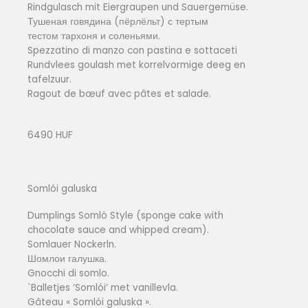
Rindgulasch mit Eiergraupen und Sauergemüse.
Тушеная говядина (пёрлёльт) с тертым
тестом тархоня и соленьями.
Spezzatino di manzo con pastina e sottaceti
Rundvlees goulash met korrelvormige deeg en
tafelzuur.
Ragout de bœuf avec pâtes et salade.
6490 HUF
Somlói galuska
Dumplings Somló Style (sponge cake with
chocolate sauce and whipped cream).
Somlauer Nockerln.
Шомлои галушка.
Gnocchi di somlo.
`Balletjes ‘Somlói’ met vanillevla.
Gâteau « Somlói galuska ».