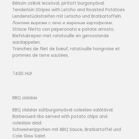
Bélszin csíkok lecsóval, pirított burgonyával.
Tenderloin Stripes with Letcho and Roasted Potatoes.
Lendenstückstreifen mit Letscho und Bratkartoffeln.
Ломтики вырезки с лечо и жареным картофелем.
Strisce filetto con peperonata e patate arrosto.
Biefstukrepen met ratatouille en geroosterde
aardappelen.
Tranches de filet de bœuf, ratatouille hongroise et
pommes de terre sautées.
7490 HUF
BBQ oldalas
BBQ oldalas sültburgonyával coleslaw salátával.
Barbecued ribs served with potato chips and
coleslaw alad.
Schweinerippchen mit BBQ Sauce, Bratkartoffel und
Cole Slaw Salat.