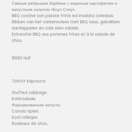
Cвиные рёбрышки барбекю с жареным картофелем и
капустным салатом «Коул Слоу».
BBQ costine con patate fritte ed insalata coleslaw.
Ribben van het varkensvlees met BBQ saus, gebakken
aardappelen en cole slaw salade.
Entrecôte BBQ aux pommes frites et à la salade de
chou.
8990 HUF
Töltött káposzta
Stuffed cabbage.
Kohlroulade.
Фаршированная капуста.
Cavolo ripien.
Kool rolletjes.
Rouleaux de chou.