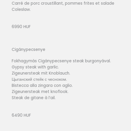
Carré de porc croustillant, pommes frites et salade
Coleslaw.
6990 HUF
Cigánypecsenye
Fokhagymás Cigánypecsenye steak burgonyával.
Gypsy steak with garlic.
Zigeunersteak mit Knoblauch.
Цыганский стейк с чесноком.
Bistecca alla zingara con aglio.
Zigeunersteak met knoflook.
Steak de gitane à l’ail.
6490 HUF