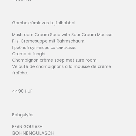
Gombakrémleves tejfölhabbal
Mushroom Cream Soup with Sour Cream Mousse.
Pilz-Cremesuppe mit Rahmschaum.
Грибной суп-пюре со сливками.
Crema di funghi.
Champignon crème soep met zure room.
Velouté de champignons à la mousse de crème
fraîche.
4490 HUF
Babgulyás
BEAN GOULASH
BOHNENGULASCH