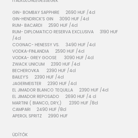
ITALKÜLÖNLEGESSÉGEK
GIN- BOMBAY SAPPHIRE 2690 HUF /4cl
GIN-HENDRICK’S GIN 3090 HUF /4cl
RUM- BACARDI 2590 HUF /4cl
RUM- DIPLOMATICO RESERVA EXCLUSIVA 3190 HUF
/4cl
COGNAC- HENESSY VS. 3490 HUF /4cl
VODKA-FINLANDIA 2590 HUF /4cl
VODKA- GREY GOOSE 3090 HUF /4cl
ZWACK UNICUM 2390 HUF /4cl
BECHEROVKA 2390 HUF /4cl
BAILEY’S 2390 HUF /4cl
JAGERMEISTER 2390 HUF /4cl
EL JIMADOR BLANCO TEQUILLA 2390 HUF /4cl
EL JIMADOR REPOSADO 2690 HUF /4 cl
MARTINI ( BIANCO, DRY,) 2390 HUF /8cl
CAMPARI 2490 HUF /8cl
APEROL SPRITZ 2990 HUF
ÜDÍTŐK