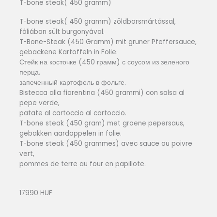
T-bone steak( 450 gramm)
T-bone steak( 450 gramm) zöldborsmártással,
fóliában sült burgonyával.
T-Bone-Steak (450 Gramm) mit grüner Pfeffersauce,
gebackene Kartoffeln in Folie.
Стейк на косточке (450 грамм) с соусом из зеленого
перца,
запеченный картофель в фольге.
Bistecca alla fiorentina (450 grammi) con salsa al
pepe verde,
patate al cartoccio al cartoccio.
T-bone steak (450 gram) met groene pepersaus,
gebakken aardappelen in folie.
T-bone steak (450 grammes) avec sauce au poivre
vert,
pommes de terre au four en papillote.
17990 HUF