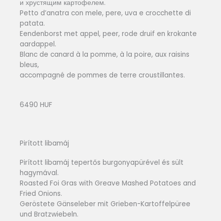
и хрустящим картофелем.
Petto d’anatra con mele, pere, uva e crocchette di
patata.
Eendenborst met appel, peer, rode druif en krokante
aardappel.
Blanc de canard à la pomme, à la poire, aux raisins
bleus,
accompagné de pommes de terre croustillantes.
6490 HUF
Pirított libamáj
Pirított libamáj tepertős burgonyapürével és sült
hagymával.
Roasted Foi Gras with Greave Mashed Potatoes and
Fried Onions.
Geröstete Gänseleber mit Grieben-Kartoffelpüree
und Bratzwiebeln.