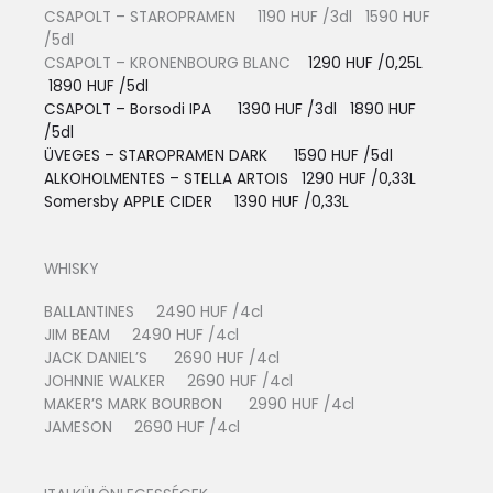
CSAPOLT – STAROPRAMEN 1190 HUF /3dl 1590 HUF
/5dl
CSAPOLT – KRONENBOURG BLANC
1290 HUF /0,25L
1890 HUF /5dl
CSAPOLT – Borsodi IPA 1390 HUF /3dl 1890 HUF
/5dl
ÜVEGES – STAROPRAMEN DARK 1590 HUF /5dl
ALKOHOLMENTES – STELLA ARTOIS
1290 HUF /0,33L
Somersby APPLE CIDER 13
90 HUF /0,33L
WHISKY
BALLANTINES 2490 HUF /4cl
JIM BEAM 2490 HUF /4cl
JACK DANIEL’S 2690 HUF /4cl
JOHNNIE WALKER 2690 HUF /4cl
MAKER’S MARK BOURBON 2990 HUF /4cl
JAMESON 2690 HUF /4cl