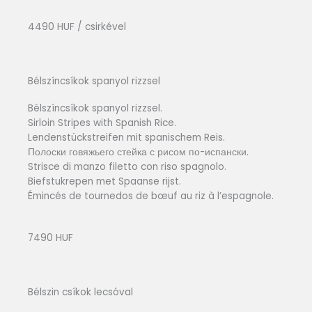
4490 HUF / csirkével
Bélszíncsíkok spanyol rizzsel
Bélszíncsíkok spanyol rizzsel.
Sirloin Stripes with Spanish Rice.
Lendenstückstreifen mit spanischem Reis.
Полоски говяжьего стейка с рисом по-испански.
Strisce di manzo filetto con riso spagnolo.
Biefstukrepen met Spaanse rijst.
Émincés de tournedos de bœuf au riz à l’espagnole.
7490 HUF
Bélszin csíkok lecsóval