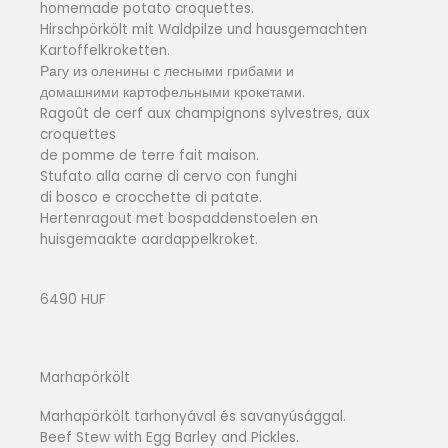
homemade potato croquettes.
Hirschpörkölt mit Waldpilze und hausgemachten
Kartoffelkroketten.
Рагу из оленины с лесными грибами и
домашними картофельными крокетами.
Ragoût de cerf aux champignons sylvestres, aux
croquettes
de pomme de terre fait maison.
Stufato alla carne di cervo con funghi
di bosco e crocchette di patate.
Hertenragout met bospaddenstoelen en
huisgemaakte aardappelkroket.
6490 HUF
Marhapörkölt
Marhapörkölt tarhonyával és savanyúsággal.
Beef Stew with Egg Barley and Pickles.