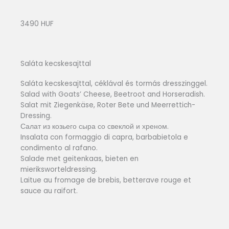
3490 HUF
Saláta kecskesajttal
Saláta kecskesajttal, céklával és tormás dresszinggel.
Salad with Goats’ Cheese, Beetroot and Horseradish.
Salat mit Ziegenkäse, Roter Bete und Meerrettich-
Dressing.
Салат из козьего сыра со свеклой и хреном.
Insalata con formaggio di capra, barbabietola e
condimento al rafano.
Salade met geitenkaas, bieten en
mieriksworteldressing.
Laitue au fromage de brebis, betterave rouge et
sauce au raifort.