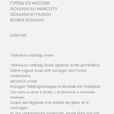
ГУЛЯШ ИЗ ФАСОЛИ
GOULASH AU HARICOTS
GOULASH DI FAGIOLI
BONEN GOULASH
5490 HUF
Tárkonyos vadragu leves
Tárkonyos vadragu leves cipóban, erdei gombákkal.
Game ragout soup with tarragon and forest
mushrooms,
served in a loaf.
Estragon-Wildragoutsuppe im Brotlaib mit Waldpilze.
Суп-рагу из дичи в булке, с эстроганом и лесными
грибами.
Soupe aux légumes à la viande de gibier et à
l’estragon
et aux champignons sylvestres, servie dans son bol