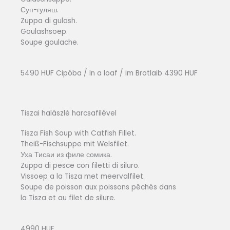
Суп-гуляш.
Zuppa di gulash.
Goulashsoep.
Soupe goulache.
5490 HUF Cipóba / In a loaf / im Brotlaib 4390 HUF
Tiszai halászlé harcsafilével
Tisza Fish Soup with Catfish Fillet.
Theiß-Fischsuppe mit Welsfilet.
Уха Тисаи из филе сомика.
Zuppa di pesce con filetti di siluro.
Vissoep a la Tisza met meervalfilet.
Soupe de poisson aux poissons pêchés dans
la Tisza et au filet de silure.
4990 HUF