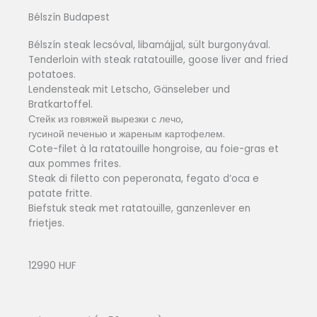
Bélszín Budapest
Bélszín steak lecsóval, libamájjal, sült burgonyával.
Tenderloin with steak ratatouille, goose liver and fried
potatoes.
Lendensteak mit Letscho, Gänseleber und
Bratkartoffel.
Стейк из говяжей вырезки с лечо,
гусиной печенью и жареным картофелем.
Cote-filet à la ratatouille hongroise, au foie-gras et
aux pommes frites.
Steak di filetto con peperonata, fegato d’oca e
patate fritte.
Biefstuk steak met ratatouille, ganzenlever en
frietjes.
12990 HUF