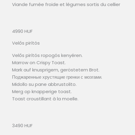
Viande fumée froide et légumes sortis du cellier
4990 HUF
Velős pirítós
Velős pirítós ropogós kenyéren.
Marrow on Crispy Toast.
Mark auf knusprigem, geröstetem Brot.
Поджаренные хрустящие гренки с мозгами.
Midollo su pane abbrustolito.
Merg op knapperige toast.
Toast croustillant à la moelle.
3490 HUF