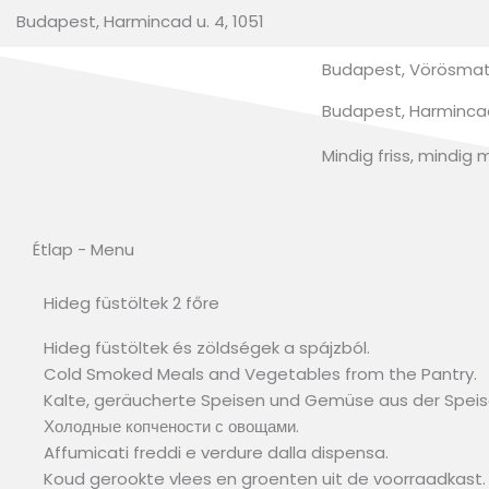
Budapest, Harmincad u. 4, 1051
Budapest, Vörösmatr
Budapest, Harmincad 
Mindig friss, mindig 
Étlap - Menu
Hideg füstöltek 2 főre
Hideg füstöltek és zöldségek a spájzból.
Cold Smoked Meals and Vegetables from the Pantry.
Kalte, geräucherte Speisen und Gemüse aus der Spe
Холодные копчености с овощами.
Affumicati freddi e verdure dalla dispensa.
Koud gerookte vlees en groenten uit de voorraadkast.