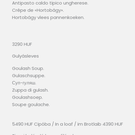
Antipasto caldo tipico ungherese.
Crêpe de «Hortobágy».
Hortobágy vlees pannenkoeken.
3290 HUF
Gulyásleves
Goulash Soup.
Gulaschsuppe.
Суп-гуляш.
Zuppa di gulash.
Goulashsoep.
Soupe goulache.
5490 HUF Cipóba / In a loaf / im Brotlaib 4390 HUF