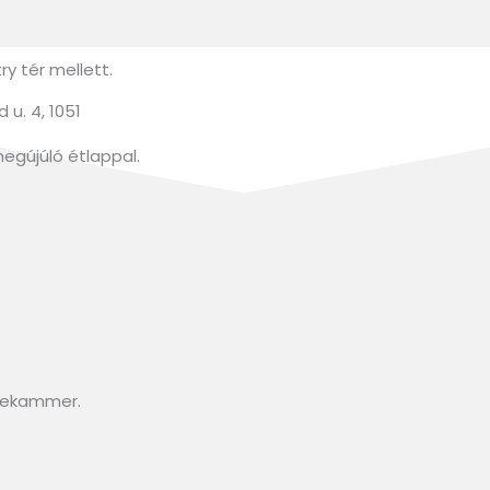
y tér mellett.
u. 4, 1051
megújúló étlappal.
isekammer.