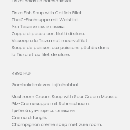
Tiszai halászlé harcsafilével
Tisza Fish Soup with Catfish Fillet.
Theiß-Fischsuppe mit Welsfilet.
Уха Тисаи из филе сомика.
Zuppa di pesce con filetti di siluro.
Vissoep a la Tisza met meervalfilet.
Soupe de poisson aux poissons pêchés dans
la Tisza et au filet de silure.
4990 HUF
Gombakrémleves tejfölhabbal
Mushroom Cream Soup with Sour Cream Mousse.
Pilz-Cremesuppe mit Rahmschaum.
Грибной суп-пюре со сливками.
Crema di funghi.
Champignon crème soep met zure room.