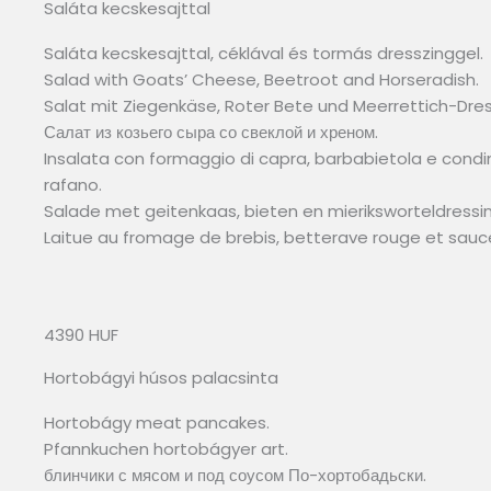
Saláta kecskesajttal
Saláta kecskesajttal, céklával és tormás dresszinggel.
Salad with Goats’ Cheese, Beetroot and Horseradish.
Salat mit Ziegenkäse, Roter Bete und Meerrettich-Dres
Салат из козьего сыра со свеклой и хреном.
Insalata con formaggio di capra, barbabietola e cond
rafano.
Salade met geitenkaas, bieten en mieriksworteldressin
Laitue au fromage de brebis, betterave rouge et sauce 
4390 HUF
Hortobágyi húsos palacsinta
Hortobágy meat pancakes.
Pfannkuchen hortobágyer art.
блинчики с мясом и под соусом По-хортобадьски.