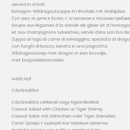
served in a loaf.
Estragon-Wildragoutsuppe im Brotlaib mit Waldpilze.
Суп-рагу из дичи в булке, с эстроганом и лесными грибами
Soupe aux légumes à la viande de gibier et à l’estrago
et aux champignons sylvestres, servie dans son bol de 
Zuppa al ragú di carne di selvaggina, speziata al drago
con funghi di bosco, servita in una pagnotta.
Wildragoutsoep met dragon in een broodje,
met bospaddenstoelen.
4490 HUF
Cézársaláta
Cézársaláta csirkével vagy tigrisrákokkal.
Caesar Salad with Chicken or Tiger Shrimp.
Caesar Salat mit Hähnchen oder Tiger Garnelen.
Салат Цезарь с курицей или тигровые креветки.
Insalata cesare con pollo o gamberi tigre.