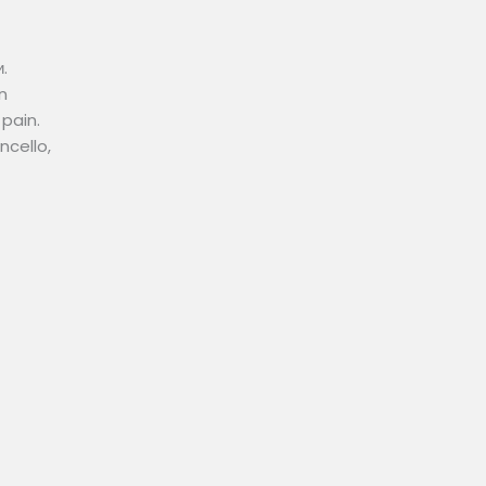
.
n
pain.
ncello,