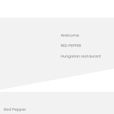
Skip
to
content
Welcome
RED PEPPER
Hungarian restaurant
Red Pepper