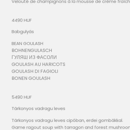
Velouté de champignons à la mousse de crème fraîch
4490 HUF
Babgulyás
BEAN GOULASH
BOHNENGULASCH
ГУЛЯШ ИЗ ФАСОЛИ
GOULASH AU HARICOTS
GOULASH DI FAGIOLI
BONEN GOULASH
5490 HUF
Tárkonyos vadragu leves
Tárkonyos vadragu leves cipóban, erdei gombákkal.
Game ragout soup with tarragon and forest mushroo