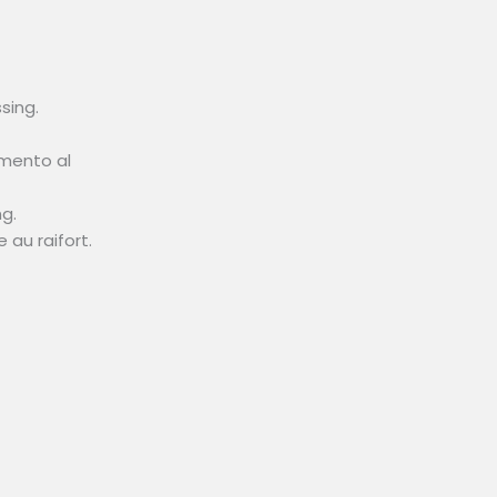
sing.
imento al
g.
au raifort.