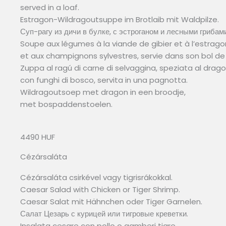
served in a loaf.
Estragon-Wildragoutsuppe im Brotlaib mit Waldpilze.
Суп-рагу из дичи в булке, с эстроганом и лесными грибами
Soupe aux légumes à la viande de gibier et à l’estrago
et aux champignons sylvestres, servie dans son bol de 
Zuppa al ragú di carne di selvaggina, speziata al drago
con funghi di bosco, servita in una pagnotta.
Wildragoutsoep met dragon in een broodje,
met bospaddenstoelen.
4490 HUF
Cézársaláta
Cézársaláta csirkével vagy tigrisrákokkal.
Caesar Salad with Chicken or Tiger Shrimp.
Caesar Salat mit Hähnchen oder Tiger Garnelen.
Салат Цезарь с курицей или тигровые креветки.
Insalata cesare con pollo o gamberi tigre.