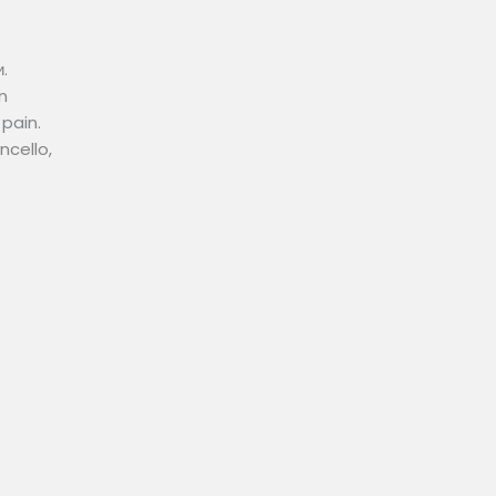
.
n
pain.
ncello,