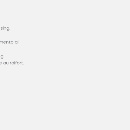
sing.
imento al
g.
au raifort.