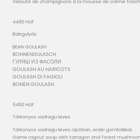
Velouté de champignons à la mousse de crème fraîch
4490 HUF
Babgulyás
BEAN GOULASH
BOHNENGULASCH
ГУЛЯШ ИЗ ФАСОЛИ
GOULASH AU HARICOTS
GOULASH DI FAGIOLI
BONEN GOULASH
5490 HUF
Tárkonyos vadragu leves
Tárkonyos vadragu leves cipóban, erdei gombákkal.
Game ragout soup with tarragon and forest mushroo