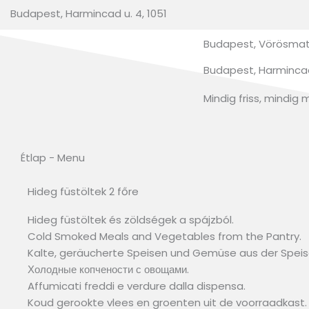
Budapest, Harmincad u. 4, 1051
Budapest, Vörösmatr
Budapest, Harmincad 
Mindig friss, mindig 
Étlap - Menu
Hideg füstöltek 2 főre
Hideg füstöltek és zöldségek a spájzból.
Cold Smoked Meals and Vegetables from the Pantry.
Kalte, geräucherte Speisen und Gemüse aus der Spe
Холодные копчености с овощами.
Affumicati freddi e verdure dalla dispensa.
Koud gerookte vlees en groenten uit de voorraadkast.