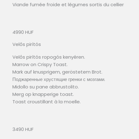
Viande fumée froide et légumes sortis du cellier
4990 HUF
Velős pirítós
Velős pirítós ropogós kenyéren.
Marrow on Crispy Toast.
Mark auf knusprigem, geröstetem Brot.
Поджаренные хрустящие гренки с мозгами.
Midollo su pane abbrustolito.
Merg op knapperige toast.
Toast croustillant à la moelle.
3490 HUF