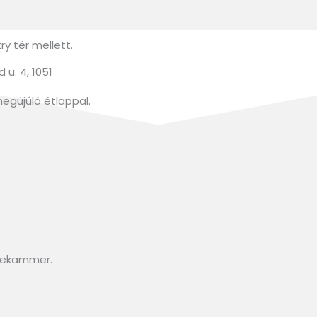
y tér mellett.
u. 4, 1051
megújúló étlappal.
isekammer.