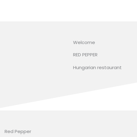
Skip
to
content
Welcome
RED PEPPER
Hungarian restaurant
Red Pepper