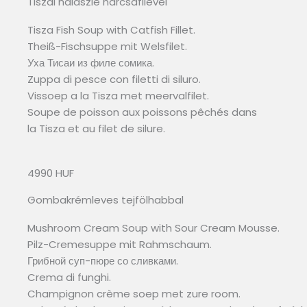
Tiszai halászlé harcsafilével
Tisza Fish Soup with Catfish Fillet.
Theiß-Fischsuppe mit Welsfilet.
Уха Тисаи из филе сомика.
Zuppa di pesce con filetti di siluro.
Vissoep a la Tisza met meervalfilet.
Soupe de poisson aux poissons pêchés dans
la Tisza et au filet de silure.
4990 HUF
Gombakrémleves tejfölhabbal
Mushroom Cream Soup with Sour Cream Mousse.
Pilz-Cremesuppe mit Rahmschaum.
Грибной суп-пюре со сливками.
Crema di funghi.
Champignon crème soep met zure room.