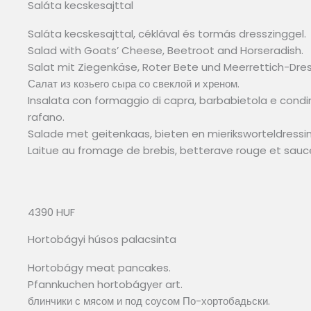
Saláta kecskesajttal
Saláta kecskesajttal, céklával és tormás dresszinggel.
Salad with Goats’ Cheese, Beetroot and Horseradish.
Salat mit Ziegenkäse, Roter Bete und Meerrettich-Dres
Салат из козьего сыра со свеклой и хреном.
Insalata con formaggio di capra, barbabietola e cond
rafano.
Salade met geitenkaas, bieten en mieriksworteldressin
Laitue au fromage de brebis, betterave rouge et sauce 
4390 HUF
Hortobágyi húsos palacsinta
Hortobágy meat pancakes.
Pfannkuchen hortobágyer art.
блинчики с мясом и под соусом По-хортобадьски.