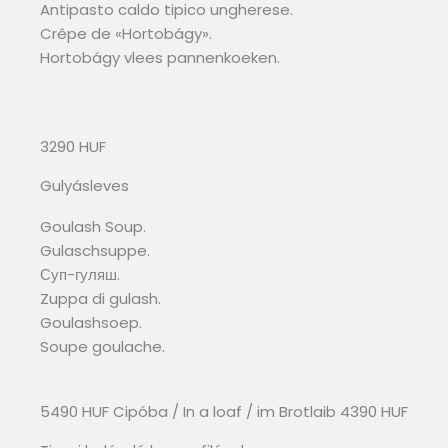
Antipasto caldo tipico ungherese.
Crêpe de «Hortobágy».
Hortobágy vlees pannenkoeken.
3290 HUF
Gulyásleves
Goulash Soup.
Gulaschsuppe.
Суп-гуляш.
Zuppa di gulash.
Goulashsoep.
Soupe goulache.
5490 HUF Cipóba / In a loaf / im Brotlaib 4390 HUF