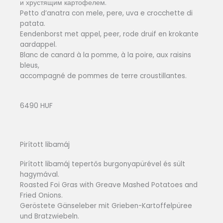
и хрустящим картофелем.
Petto d’anatra con mele, pere, uva e crocchette di
patata.
Eendenborst met appel, peer, rode druif en krokante
aardappel.
Blanc de canard à la pomme, à la poire, aux raisins
bleus,
accompagné de pommes de terre croustillantes.
6490 HUF
Pirított libamáj
Pirított libamáj tepertős burgonyapürével és sült
hagymával.
Roasted Foi Gras with Greave Mashed Potatoes and
Fried Onions.
Geröstete Gänseleber mit Grieben-Kartoffelpüree
und Bratzwiebeln.