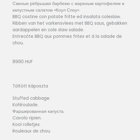
Cвиные рёбрышки барбекю с жареным картофелем и
капустным салатом «Коул Слоу».
BBQ costine con patate fritte ed insalata coleslaw.
Ribben van het varkensvlees met BBQ saus, gebakken
aardappelen en cole slaw salade.
Entrecôte BBQ aux pommes frites et à la salade de
chou.
8990 HUF
Töltött káposzta
Stuffed cabbage.
Kohlroulade.
Фаршированная капуста.
Cavolo ripien.
Kool rolletjes.
Rouleaux de chou.