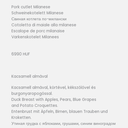
Pork cutlet Milanese
Schweinekotelett Milanese
Свиная котлета по-милански
Cotoletta di maiale alla milanese
Escalope de porc milanaise
Varkenskotelet Milanees
6990 HUF
Kacsamell almával
Kacsamell almával, körtével, kékszőlővel és
burgonyaropogóssal.
Duck Breast with Apples, Pears, Blue Grapes
and Potato Croquettes.
Entenbrust mit Äpfeln, Birnen, blauen Trauben und
Kroketten.
Утиная грудка с яблоками, грушами, синим виноградом