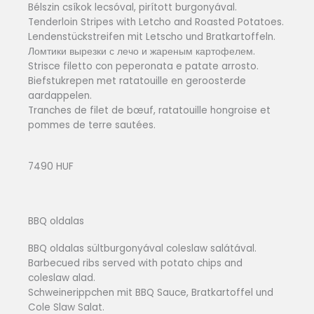
Bélszin csíkok lecsóval, pirított burgonyával.
Tenderloin Stripes with Letcho and Roasted Potatoes.
Lendenstückstreifen mit Letscho und Bratkartoffeln.
Ломтики вырезки с лечо и жареным картофелем.
Strisce filetto con peperonata e patate arrosto.
Biefstukrepen met ratatouille en geroosterde
aardappelen.
Tranches de filet de bœuf, ratatouille hongroise et
pommes de terre sautées.
7490 HUF
BBQ oldalas
BBQ oldalas sültburgonyával coleslaw salátával.
Barbecued ribs served with potato chips and
coleslaw alad.
Schweinerippchen mit BBQ Sauce, Bratkartoffel und
Cole Slaw Salat.