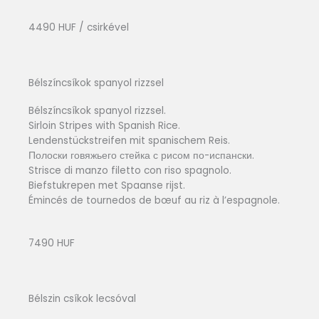
4490 HUF / csirkével
Bélszíncsíkok spanyol rizzsel
Bélszíncsíkok spanyol rizzsel.
Sirloin Stripes with Spanish Rice.
Lendenstückstreifen mit spanischem Reis.
Полоски говяжьего стейка с рисом по-испански.
Strisce di manzo filetto con riso spagnolo.
Biefstukrepen met Spaanse rijst.
Émincés de tournedos de bœuf au riz à l’espagnole.
7490 HUF
Bélszin csíkok lecsóval