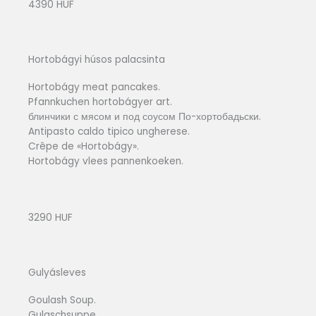
4390 HUF
Hortobágyi húsos palacsinta
Hortobágy meat pancakes.
Pfannkuchen hortobágyer art.
блинчики с мясом и под соусом По-хортобадьски.
Antipasto caldo tipico ungherese.
Crêpe de «Hortobágy».
Hortobágy vlees pannenkoeken.
3290 HUF
Gulyásleves
Goulash Soup.
Gulaschsuppe.