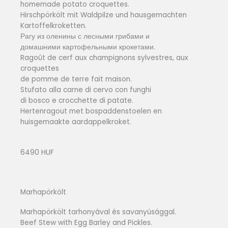
homemade potato croquettes.
Hirschpörkölt mit Waldpilze und hausgemachten
Kartoffelkroketten.
Рагу из оленины с лесными грибами и
домашними картофельными крокетами.
Ragoût de cerf aux champignons sylvestres, aux
croquettes
de pomme de terre fait maison.
Stufato alla carne di cervo con funghi
di bosco e crocchette di patate.
Hertenragout met bospaddenstoelen en
huisgemaakte aardappelkroket.
6490 HUF
Marhapörkölt
Marhapörkölt tarhonyával és savanyúsággal.
Beef Stew with Egg Barley and Pickles.