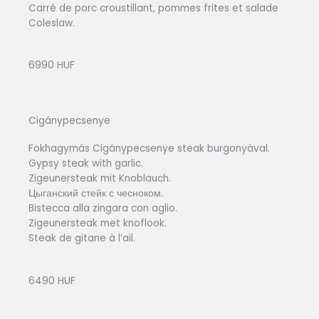
Carré de porc croustillant, pommes frites et salade
Coleslaw.
6990 HUF
Cigánypecsenye
Fokhagymás Cigánypecsenye steak burgonyával.
Gypsy steak with garlic.
Zigeunersteak mit Knoblauch.
Цыганский стейк с чесноком.
Bistecca alla zingara con aglio.
Zigeunersteak met knoflook.
Steak de gitane à l’ail.
6490 HUF