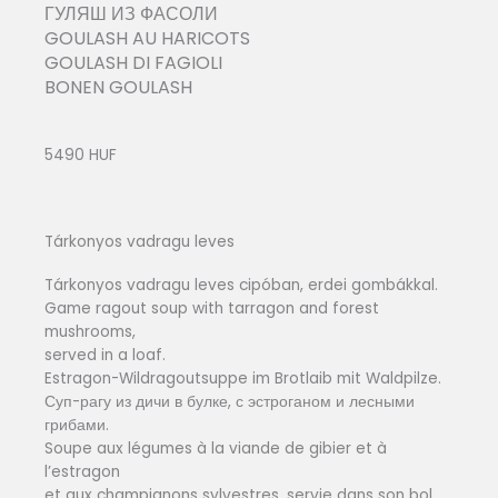
ГУЛЯШ ИЗ ФАСОЛИ
GOULASH AU HARICOTS
GOULASH DI FAGIOLI
BONEN GOULASH
5490 HUF
Tárkonyos vadragu leves
Tárkonyos vadragu leves cipóban, erdei gombákkal.
Game ragout soup with tarragon and forest
mushrooms,
served in a loaf.
Estragon-Wildragoutsuppe im Brotlaib mit Waldpilze.
Суп-рагу из дичи в булке, с эстроганом и лесными
грибами.
Soupe aux légumes à la viande de gibier et à
l’estragon
et aux champignons sylvestres, servie dans son bol