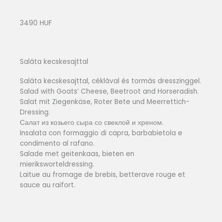
3490 HUF
Saláta kecskesajttal
Saláta kecskesajttal, céklával és tormás dresszinggel.
Salad with Goats’ Cheese, Beetroot and Horseradish.
Salat mit Ziegenkäse, Roter Bete und Meerrettich-
Dressing.
Салат из козьего сыра со свеклой и хреном.
Insalata con formaggio di capra, barbabietola e
condimento al rafano.
Salade met geitenkaas, bieten en
mieriksworteldressing.
Laitue au fromage de brebis, betterave rouge et
sauce au raifort.