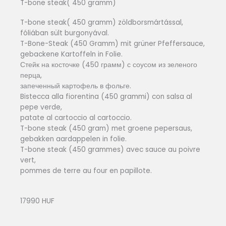
T-bone steak( 450 gramm)
T-bone steak( 450 gramm) zöldborsmártással,
fóliában sült burgonyával.
T-Bone-Steak (450 Gramm) mit grüner Pfeffersauce,
gebackene Kartoffeln in Folie.
Стейк на косточке (450 грамм) с соусом из зеленого
перца,
запеченный картофель в фольге.
Bistecca alla fiorentina (450 grammi) con salsa al
pepe verde,
patate al cartoccio al cartoccio.
T-bone steak (450 gram) met groene pepersaus,
gebakken aardappelen in folie.
T-bone steak (450 grammes) avec sauce au poivre
vert,
pommes de terre au four en papillote.
17990 HUF