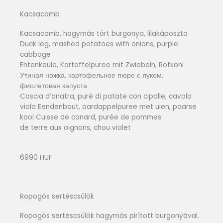
Kacsacomb
Kacsacomb, hagymás tört burgonya, lilakáposzta
Duck leg, mashed potatoes with onions, purple
cabbage
Entenkeule, Kartoffelpüree mit Zwiebeln, Rotkohl
Утиная ножка, картофельное пюре с луком,
фиолетовая капуста
Coscia d’anatra, purè di patate con cipolle, cavolo
viola Eendenbout, aardappelpuree met uien, paarse
kool Cuisse de canard, purée de pommes
de terre aux oignons, chou violet
6990 HUF
Ropogós sertéscsülök
Ropogós sertéscsülök hagymás pirított burgonyával.