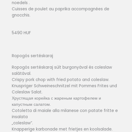
noedels .
Cuisses de poulet au paprika accompagnées de
gnocchis.
5490 HUF
Ropogós sertéskaraj
Ropogós sertéskaraj sült burgonyával és coleslaw
salátával.
Crispy pork chop with fried potato and coleslaw.
Knuspriger Schweineschnitzel mit Pommes Frites und
Coleslaw Salat.
Хрустящая корейка с жареным картофелем и
капустным салатом.
Cotoletta di maiale alla milanese con patate fritte e
insalata
„coleslaw”.
Knapperige karbonade met frietjes en koolsalade.