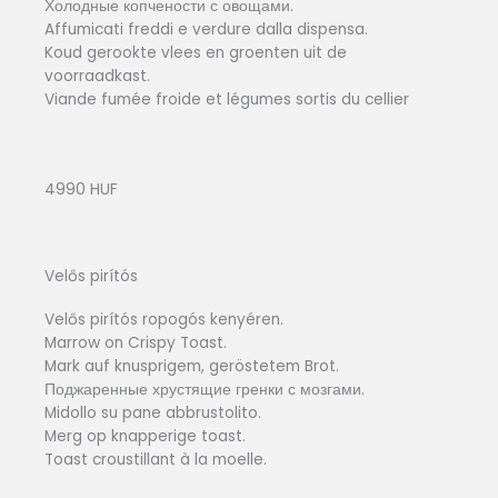
Холодные копчености с овощами.
Affumicati freddi e verdure dalla dispensa.
Koud gerookte vlees en groenten uit de
voorraadkast.
Viande fumée froide et légumes sortis du cellier
4990 HUF
Velős pirítós
Velős pirítós ropogós kenyéren.
Marrow on Crispy Toast.
Mark auf knusprigem, geröstetem Brot.
Поджаренные хрустящие гренки с мозгами.
Midollo su pane abbrustolito.
Merg op knapperige toast.
Toast croustillant à la moelle.