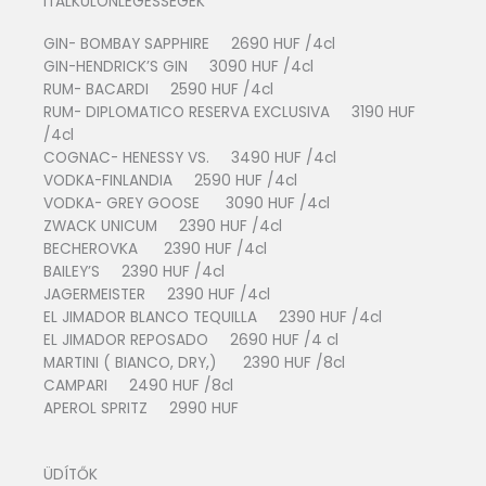
ITALKÜLÖNLEGESSÉGEK
GIN- BOMBAY SAPPHIRE 2690 HUF /4cl
GIN-HENDRICK’S GIN 3090 HUF /4cl
RUM- BACARDI 2590 HUF /4cl
RUM- DIPLOMATICO RESERVA EXCLUSIVA 3190 HUF
/4cl
COGNAC- HENESSY VS. 3490 HUF /4cl
VODKA-FINLANDIA 2590 HUF /4cl
VODKA- GREY GOOSE 3090 HUF /4cl
ZWACK UNICUM 2390 HUF /4cl
BECHEROVKA 2390 HUF /4cl
BAILEY’S 2390 HUF /4cl
JAGERMEISTER 2390 HUF /4cl
EL JIMADOR BLANCO TEQUILLA 2390 HUF /4cl
EL JIMADOR REPOSADO 2690 HUF /4 cl
MARTINI ( BIANCO, DRY,) 2390 HUF /8cl
CAMPARI 2490 HUF /8cl
APEROL SPRITZ 2990 HUF
ÜDÍTŐK