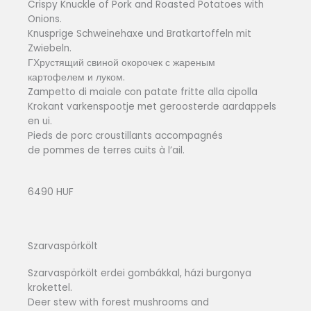
Crispy Knuckle of Pork and Roasted Potatoes with
Onions.
Knusprige Schweinehaxe und Bratkartoffeln mit
Zwiebeln.
ГХрустящий свиной окорочек с жареным
картофелем и луком.
Zampetto di maiale con patate fritte alla cipolla
Krokant varkenspootje met geroosterde aardappels
en ui.
Pieds de porc croustillants accompagnés
de pommes de terres cuits à l’ail.
6490 HUF
Szarvaspörkölt
Szarvaspörkölt erdei gombákkal, házi burgonya
krokettel.
Deer stew with forest mushrooms and