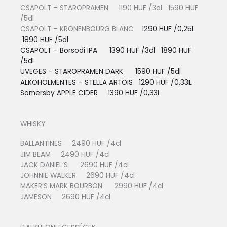
CSAPOLT – STAROPRAMEN 1190 HUF /3dl 1590 HUF
/5dl
CSAPOLT – KRONENBOURG BLANC
1290 HUF /0,25L
1890 HUF /5dl
CSAPOLT – Borsodi IPA 1390 HUF /3dl 1890 HUF
/5dl
ÜVEGES – STAROPRAMEN DARK 1590 HUF /5dl
ALKOHOLMENTES – STELLA ARTOIS
1290 HUF /0,33L
Somersby APPLE CIDER 13
90 HUF /0,33L
WHISKY
BALLANTINES 2490 HUF /4cl
JIM BEAM 2490 HUF /4cl
JACK DANIEL’S 2690 HUF /4cl
JOHNNIE WALKER 2690 HUF /4cl
MAKER’S MARK BOURBON 2990 HUF /4cl
JAMESON 2690 HUF /4cl