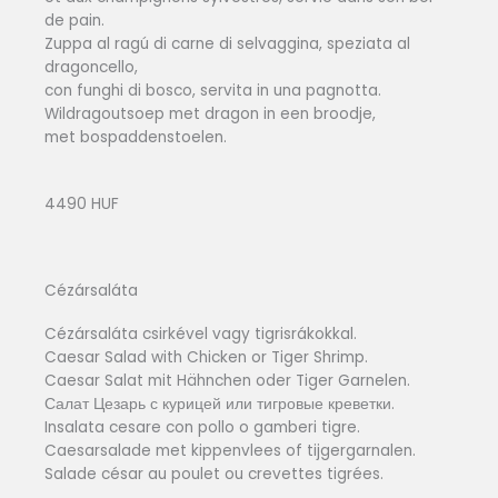
de pain.
Zuppa al ragú di carne di selvaggina, speziata al
dragoncello,
con funghi di bosco, servita in una pagnotta.
Wildragoutsoep met dragon in een broodje,
met bospaddenstoelen.
4490 HUF
Cézársaláta
Cézársaláta csirkével vagy tigrisrákokkal.
Caesar Salad with Chicken or Tiger Shrimp.
Caesar Salat mit Hähnchen oder Tiger Garnelen.
Салат Цезарь с курицей или тигровые креветки.
Insalata cesare con pollo o gamberi tigre.
Caesarsalade met kippenvlees of tijgergarnalen.
Salade césar au poulet ou crevettes tigrées.