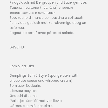
Rindgulasch mit Eiergraupen und Sauergemüse.
Тушеная говядина (пёрлёльт) с тертым
тестом тархоня и соленьями.
Spezzatino di manzo con pastina e sottaceti
Rundvlees goulash met korrelvormige deeg en
tafelzuur.
Ragout de bœuf avec pâtes et salade.
6490 HUF
Somlói galuska
Dumplings Somló Style (sponge cake with
chocolate sauce and whipped cream).
Somlauer Nockerln.
Шомлои галушка.
Gnocchi di somlo.
`Balletjes ‘Somlói’ met vanillevla.
Gâteau « Somlói galuska ».