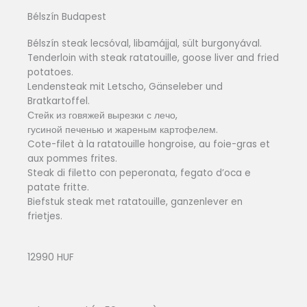
Bélszín Budapest
Bélszín steak lecsóval, libamájjal, sült burgonyával.
Tenderloin with steak ratatouille, goose liver and fried
potatoes.
Lendensteak mit Letscho, Gänseleber und
Bratkartoffel.
Стейк из говяжей вырезки с лечо,
гусиной печенью и жареным картофелем.
Cote-filet à la ratatouille hongroise, au foie-gras et
aux pommes frites.
Steak di filetto con peperonata, fegato d’oca e
patate fritte.
Biefstuk steak met ratatouille, ganzenlever en
frietjes.
12990 HUF