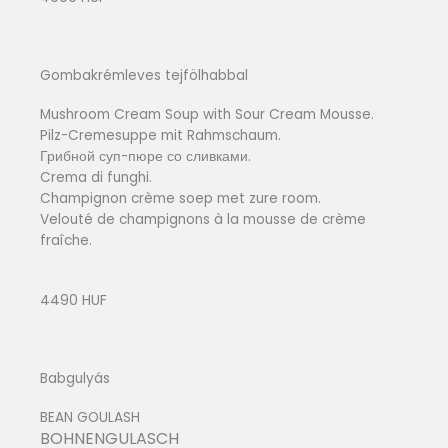
Gombakrémleves tejfölhabbal
Mushroom Cream Soup with Sour Cream Mousse.
Pilz-Cremesuppe mit Rahmschaum.
Грибной суп-пюре со сливками.
Crema di funghi.
Champignon crème soep met zure room.
Velouté de champignons à la mousse de crème
fraîche.
4490 HUF
Babgulyás
BEAN GOULASH
BOHNENGULASCH