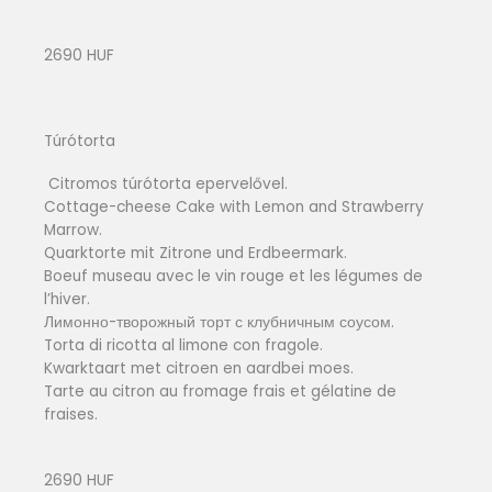
2690 HUF
Túrótorta
Citromos túrótorta epervelővel.
Cottage-cheese Cake with Lemon and Strawberry
Marrow.
Quarktorte mit Zitrone und Erdbeermark.
Boeuf museau avec le vin rouge et les légumes de
l’hiver.
Лимонно-творожный торт с клубничным соусом.
Torta di ricotta al limone con fragole.
Kwarktaart met citroen en aardbei moes.
Tarte au citron au fromage frais et gélatine de
fraises.
2690 HUF