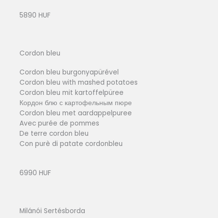
5890 HUF
Cordon bleu
Cordon bleu burgonyapürével
Cordon bleu with mashed potatoes
Cordon bleu mit kartoffelpüree
Кордон блю с картофельным пюре
Cordon bleu met aardappelpuree
Avec purée de pommes
De terre cordon bleu
Con purè di patate cordonbleu
6990 HUF
Milánói Sertésborda