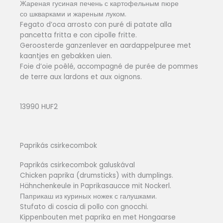
Жареная гусиная печень с картофельным пюре
со шкварками и жареным луком.
Fegato d’oca arrosto con puré di patate alla
pancetta fritta e con cipolle fritte.
Geroosterde ganzenlever en aardappelpuree met
kaantjes en gebakken uien.
Foie d’oie poêlé, accompagné de purée de pommes
de terre aux lardons et aux oignons.
13990 HUF2
Paprikás csirkecombok
Paprikás csirkecombok galuskával
Chicken paprika (drumsticks) with dumplings.
Hähnchenkeule in Paprikasaucce mit Nockerl.
Паприкаш из куриных ножек с галушками.
Stufato di coscia di pollo con gnocchi.
Kippenbouten met paprika en met Hongaarse