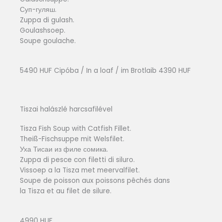
Суп-гуляш.
Zuppa di gulash.
Goulashsoep.
Soupe goulache.
5490 HUF Cipóba / In a loaf / im Brotlaib 4390 HUF
Tiszai halászlé harcsafilével
Tisza Fish Soup with Catfish Fillet.
Theiß-Fischsuppe mit Welsfilet.
Уха Тисаи из филе сомика.
Zuppa di pesce con filetti di siluro.
Vissoep a la Tisza met meervalfilet.
Soupe de poisson aux poissons pêchés dans
la Tisza et au filet de silure.
4990 HUF